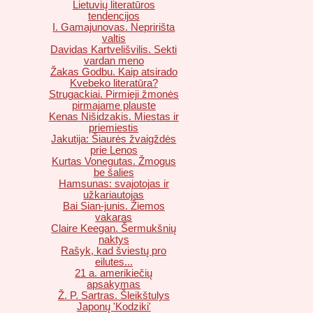
Lietuvių literatūros
tendencijos
I. Gamajunovas. Nepririšta
valtis
Davidas Kartvelišvilis. Sekti
vardan meno
Žakas Godbu. Kaip atsirado
Kvebeko literatūra?
Strugackiai. Pirmieji žmonės
pirmajame plauste
Kenas Nišidzakis. Miestas ir
priemiestis
Jakutija: Šiaurės žvaigždės
prie Lenos
Kurtas Vonegutas. Žmogus
be šalies
Hamsunas: svajotojas ir
užkariautojas
Bai Sian-junis. Žiemos
vakaras
Claire Keegan. Šermukšnių
naktys
Rašyk, kad šviestų pro
eilutes...
21 a. amerikiečių
apsakymas
Ž. P. Sartras. Šleikštulys
Japonų 'Kodziki'