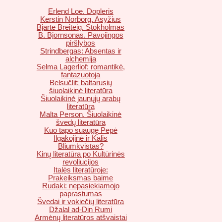
Erlend Loe. Dopleris
Kerstin Norborg. Asyžius
Bjarte Breiteig. Stokholmas
B. Bjornsonas. Pavojingos
piršlybos
Strindbergas: Absentas ir
alchemija
Selma Lagerliof: romantikė,
fantazuotoja
Belsučlit: baltarusių
šiuolaikinė literatūra
Šiuolaikinė jaunųjų arabų
literatūra
Malta Person. Šiuolaikinė
švedų literatūra
Kuo tapo suaugę Pepė
Ilgakojinė ir Kalis
Bliumkvistas?
Kinų literatūra po Kultūrinės
revoliucijos
Italės literatūroje:
Prakeiksmas baime
Rudaki: nepasiekiamojo
paprastumas
Švedai ir vokiečių literatūra
Džalal ad-Din Rumi
Armėnų literatūros atšvaistai