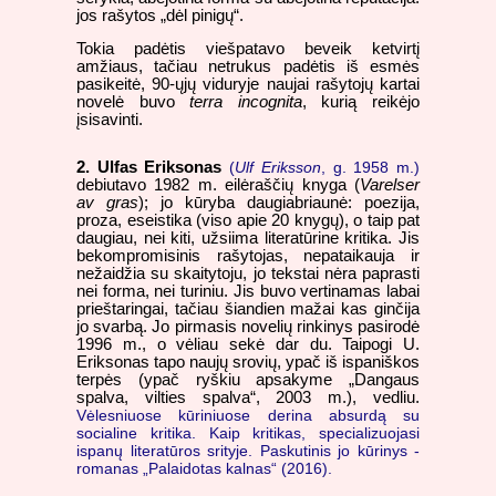
jos rašytos „dėl pinigų“.
Tokia padėtis viešpatavo beveik ketvirtį
amžiaus, tačiau netrukus padėtis iš esmės
pasikeitė, 90-ųjų viduryje naujai rašytojų kartai
novelė buvo
terra incognita
, kurią reikėjo
įsisavinti.
2.
Ulfas Eriksonas
(
Ulf Eriksson
, g. 1958 m.)
debiutavo 1982 m. eilėraščių knyga (
Varelser
av gras
); jo kūryba daugiabriaunė: poezija,
proza, eseistika (viso apie 20 knygų), o taip pat
daugiau, nei kiti, užsiima literatūrine kritika. Jis
bekompromisinis rašytojas, nepataikauja ir
nežaidžia su skaitytoju, jo tekstai nėra paprasti
nei forma, nei turiniu. Jis buvo vertinamas labai
prieštaringai, tačiau šiandien mažai kas ginčija
jo svarbą. Jo pirmasis novelių rinkinys pasirodė
1996 m., o vėliau sekė dar du. Taipogi U.
Eriksonas tapo naujų srovių, ypač iš ispaniškos
terpės (ypač ryškiu apsakyme „Dangaus
spalva, vilties spalva“, 2003 m.), vedliu.
Vėlesniuose kūriniuose derina absurdą su
socialine kritika. Kaip kritikas, specializuojasi
ispanų literatūros srityje. Paskutinis jo kūrinys -
romanas „Palaidotas kalnas“ (2016).