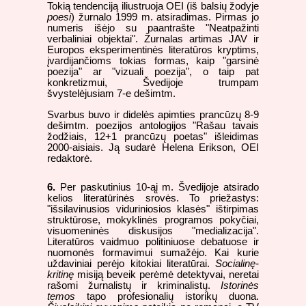
Tokią tendenciją iliustruoja OEI (iš balsių žodyje
poesi
) žurnalo 1999 m. atsiradimas. Pirmas jo
numeris išėjo su paantrašte "Neatpažinti
verbaliniai objektai". Žurnalas artimas JAV ir
Europos eksperimentinės literatūros kryptims,
įvardijančioms tokias formas, kaip "garsinė
poezija" ar "vizuali poezija", o taip pat
konkretizmui, Švedijoje trumpam
švystelėjusiam 7-e dešimtm.
Svarbus buvo ir didelės apimties prancūzų 8-9
dešimtm. poezijos antologijos "Rašau tavais
žodžiais, 12+1 prancūzų poetas" išleidimas
2000-aisiais. Ją sudarė Helena Erikson, OEI
redaktorė.
6.
Per paskutinius 10-ąį m. Švedijoje atsirado
kelios literatūrinės srovės. To priežastys:
"išsilavinusios viduriniosios klasės" ištirpimas
struktūrose, mokyklinės programos pokyčiai,
visuomeninės diskusijos "medializacija".
Literatūros vaidmuo politiniuose debatuose ir
nuomonės formavimui sumažėjo. Kai kurie
uždaviniai perėjo kitokiai literatūrai.
Socialinę-
kritinę
misiją beveik perėmė detektyvai, neretai
rašomi žurnalistų ir kriminalistų.
Istorinės
temos
tapo profesionalių istorikų duona.