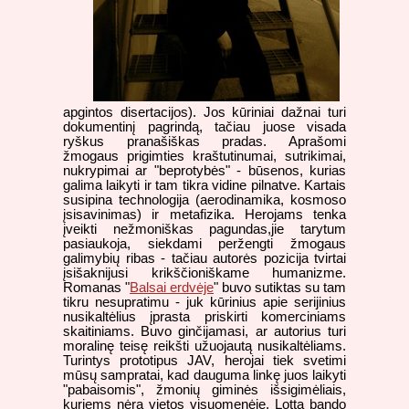
apgintos disertacijos). Jos kūriniai dažnai turi
dokumentinį pagrindą, tačiau juose visada
ryškus pranašiškas pradas. Aprašomi
žmogaus prigimties kraštutinumai, sutrikimai,
nukrypimai ar "beprotybės" - būsenos, kurias
galima laikyti ir tam tikra vidine pilnatve. Kartais
susipina technologija (aerodinamika, kosmoso
įsisavinimas) ir metafizika. Herojams tenka
įveikti nežmoniškas pagundas,jie tarytum
pasiaukoja, siekdami peržengti žmogaus
galimybių ribas - tačiau autorės pozicija tvirtai
įsišaknijusi krikščioniškame humanizme.
Romanas "
Balsai erdvėje
" buvo sutiktas su tam
tikru nesupratimu - juk kūrinius apie serijinius
nusikaltėlius įprasta priskirti komerciniams
skaitiniams. Buvo ginčijamasi, ar autorius turi
moralinę teisę reikšti užuojautą nusikaltėliams.
Turintys prototipus JAV, herojai tiek svetimi
mūsų sampratai, kad dauguma linkę juos laikyti
"pabaisomis", žmonių giminės išsigimėliais,
kuriems nėra vietos visuomenėje. Lotta bando