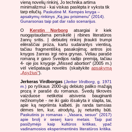
vieną novelių rinkinį, Jo technika artima
minimalizmui - kai viskas paslėpta ir vyksta tik
tarp eilučių.
Paskutinė M. Kempės knyga –
apsakymų rinkinys „Ką jau prisimenu“ (2014).
Gunarsonas taip pat dar rašo scenarijus.
O
Kerstin Norborg
atsargiai ir kiek
nuogąstaudama persikėlė į ribines literatūros
žanrų sritis. Į debiutinį rinkinį įtraukti trumpi
eilėraščiai proza, kartu sudarantys vientisą,
tačiau fragmentišką pasakojimą; antros jos
knygos žanras irgi nėra grynas. Vėliau parašė
romaną ir gavo Švedijos radijo premiją, tačiau
4- oje jos knygoje „Missed abortion“ (2005 m.)
vėl viešpatauja novelės (skaitykite
apsakymą
„Asyžius“
).
Jerkeras Virdborgas
(
Jerker Virdborg
, g. 1971
m.)
po ryškaus 2000-ųjų debiuto paliko mažąją
prozą ir parašė du romanus. Švedų tikrovės
vaizduose netikėtai atsiveria bauginanti
nežinomybė - ne iki galo išsakyta ir slapta, tai,
apie ką nepriimta kalbėti. jis randa tamsias
dėmes ten, kur, atrodytų, jų neturėtų būti.
Paskutinis jo romanas - „Vasara, sesuo“ (2017)
apie brolį ir seserį karo metais. Taip pat
pasižymėjo kaip kultūros kritikas, ypač
vadinamosios eksperimentinės literatūros kritika.