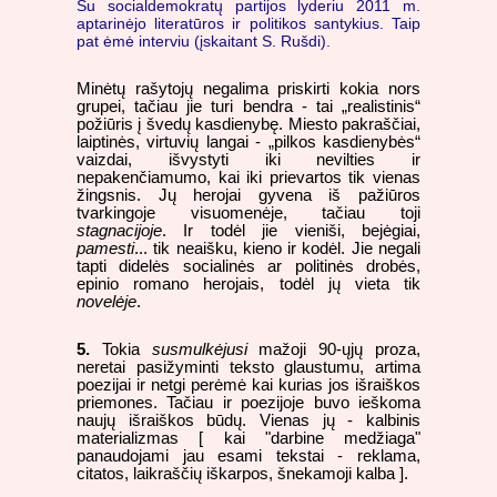
Su socialdemokratų partijos lyderiu 2011 m.
aptarinėjo literatūros ir politikos santykius. Taip
pat ėmė interviu (įskaitant S. Rušdi).
Minėtų rašytojų negalima priskirti kokia nors
grupei, tačiau jie turi bendra - tai „realistinis“
požiūris į švedų kasdienybę. Miesto pakraščiai,
laiptinės, virtuvių langai - „pilkos kasdienybės“
vaizdai, išvystyti iki nevilties ir
nepakenčiamumo, kai iki prievartos tik vienas
žingsnis. Jų herojai gyvena iš pažiūros
tvarkingoje visuomenėje, tačiau toji
stagnacijoje
. Ir todėl jie vieniši, bejėgiai,
pamesti
... tik neaišku, kieno ir kodėl. Jie negali
tapti didelės socialinės ar politinės drobės,
epinio romano herojais, todėl jų vieta tik
novelėje
.
5.
Tokia
susmulkėjusi
mažoji 90-ųjų proza,
neretai pasižyminti teksto glaustumu, artima
poezijai ir netgi perėmė kai kurias jos išraiškos
priemones. Tačiau ir poezijoje buvo ieškoma
naujų išraiškos būdų. Vienas jų - kalbinis
materializmas [ kai "darbine medžiaga"
panaudojami jau esami tekstai - reklama,
citatos, laikraščių iškarpos, šnekamoji kalba ].