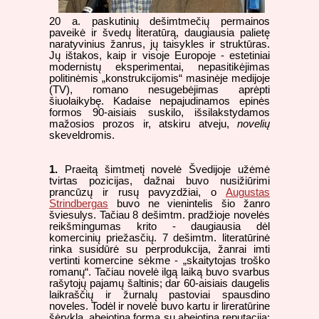
20 a. paskutinių dešimtmečių permainos
paveikė ir švedų literatūrą, daugiausia palietę
naratyvinius žanrus, jų taisykles ir struktūras.
Jų ištakos, kaip ir visoje Europoje - estetiniai
modernistų eksperimentai, nepasitikėjimas
politinėmis „konstrukcijomis“ masinėje medijoje
(TV), romano nesugebėjimas aprėpti
šiuolaikybę. Kadaise nepajudinamos epinės
formos 90-aisiais suskilo, išsilakstydamos
mažosios prozos ir, atskiru atveju,
novelių
skeveldromis.
1.
Praeitą šimtmetį novelė Švedijoje užėmė
tvirtas pozicijas, dažnai buvo nusižiūrimi
prancūzų ir rusų pavyzdžiai, o
Augustas
Strindbergas
buvo ne vienintelis šio žanro
šviesulys. Tačiau 8 dešimtm. pradžioje novelės
reikšmingumas krito - daugiausia dėl
komercinių priežasčių. 7 dešimtm. literatūrinė
rinka susidūrė su perprodukcija, žanrai imti
vertinti komercine sėkme - „skaitytojas troško
romanų“. Tačiau novelė ilgą laiką buvo svarbus
rašytojų pajamų šaltinis; dar 60-aisiais daugelis
laikraščių ir žurnalų pastoviai spausdino
noveles. Todėl ir novelė buvo kartu ir lireratūrine
šėrykla, abejotina forma su abejotina reputacija: