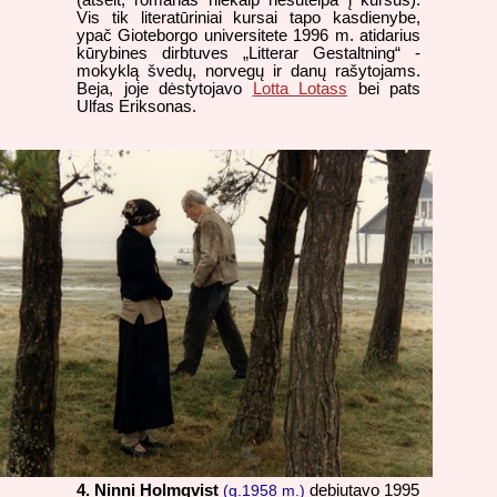
(atseit, romanas niekaip nesutelpa į kursus).
Vis tik literatūriniai kursai tapo kasdienybe,
ypač Gioteborgo universitete 1996 m. atidarius
kūrybines dirbtuves „Litterar Gestaltning“ -
mokyklą švedų, norvegų ir danų rašytojams.
Beja, joje dėstytojavo
Lotta Lotass
bei pats
Ulfas Eriksonas.
4.
Ninni Holmqvist
(g.1958 m.)
debiutavo 1995