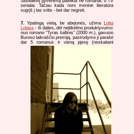
Šiuolaikinį gyvenimą
pateikia ne romanai, o TV
serialai. Tačiau kada nors meninė literatūra
sugrįš į tas sritis - bet dar negreit.
7.
Ypatingą vietą, be abejonės, užima
Lotta
Lotass
- iš dalies, dėl neįtikėtino produktyvumo:
nuo romano "Tyras šaltinis" (2000 m.), gavusio
Buroso laikraščio premiją, pasirodymo ji parašė
dar 5 romanus
ir vieną pjesę (neskaitant