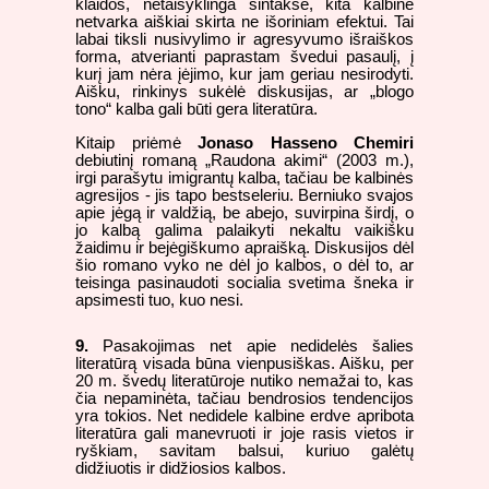
klaidos, netaisyklinga sintaksė, kita kalbinė
netvarka aiškiai skirta ne išoriniam efektui. Tai
labai tiksli nusivylimo ir agresyvumo išraiškos
forma, atverianti paprastam švedui pasaulį, į
kurį jam nėra įėjimo, kur jam geriau nesirodyti.
Aišku, rinkinys sukėlė diskusijas, ar „blogo
tono“ kalba gali būti gera literatūra.
Kitaip priėmė
Jonaso Hasseno Chemiri
debiutinį romaną „Raudona akimi“ (2003 m.),
irgi parašytu imigrantų kalba, tačiau be kalbinės
agresijos - jis tapo bestseleriu. Berniuko svajos
apie jėgą ir valdžią, be abejo, suvirpina širdį, o
jo kalbą galima palaikyti nekaltu vaikišku
žaidimu ir bejėgiškumo apraišką. Diskusijos dėl
šio romano vyko ne dėl jo kalbos, o dėl to, ar
teisinga pasinaudoti socialia svetima šneka ir
apsimesti tuo, kuo nesi.
9.
Pasakojimas net apie nedidelės šalies
literatūrą visada būna vienpusiškas. Aišku, per
20 m. švedų literatūroje nutiko nemažai to, kas
čia nepaminėta, tačiau bendrosios tendencijos
yra tokios. Net nedidele kalbine erdve apribota
literatūra gali manevruoti ir joje rasis vietos ir
ryškiam, savitam balsui, kuriuo galėtų
didžiuotis ir didžiosios kalbos.