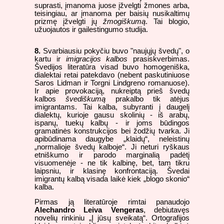
suprasti, įmanoma juose įžvelgti žmones arba,
teisingiau, ar įmanoma per baisių nusikaltimų
prizmę įžvelgti jų
žmogiškumą
. Tai blogio,
užuojautos ir gailestingumo studija.
8.
Svarbiausiu pokyčiu buvo "naujųjų švedų", o
kartu ir
imigracijos kalbos
prasiskverbimas.
Švedijos literatūra visad buvo homogeniška,
dialektai retai patekdavo (nebent paskutiniuose
Saros Lidman ir Torgni Lindgreno romanuose).
Ir apie provokaciją, nukreiptą prieš švedų
kalbos
švediškumą
prakalbo tik atėjus
imigrantams. Tai kalba, subyranti į daugelį
dialektų, kurioje gausu skolinių - iš arabų,
ispanų, tuekų kalbų - ir joms būdingos
gramatinės konstrukcijos bei žodžių tvarka. Ji
apibūdinama daugybe „klaidų“, neleistinų
„normalioje švedų kalboje“. Ji neturi ryškaus
etniškumo ir parodo marginalią padėtį
visuomenėje - ne tik kalbinę, bet, tam tikru
laipsniu, ir klasinę konfrontaciją. Švedai
imigrantų kalbą visada laikė kiek „blogo skonio“
kalba.
Pirmas ją literatūroje rimtai panaudojo
Alechandro Leiva Vengeras
, debiutavęs
novelių rinkiniu „Į jūsų sveikatą“. Ortografijos