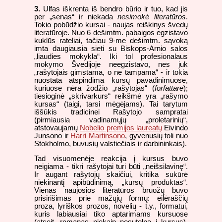
3.
Ulfas iškrenta iš bendro būrio ir tuo, kad jis
per „senas“ ir niekada
nesimokė literatūros
.
Tokio pobūdžio kursai - naujas reiškinys švedų
literatūroje. Nuo 6 dešimtm. pabaigos egzistavo
kuklūs rateliai, tačiau 9-me dešimtm. sąvoką
imta daugiausia sieti su Biskops-Arnio salos
„liaudies mokykla“. Iki tol profesionalaus
mokymo Švedijoje neegzistavo, nes juk
„rašytojais gimstama, o ne tampama“ - ir tokia
nuostata atspindima kursų pavadinimuose,
kuriuose nėra žodžio „rašytojas“ (
forfattare
);
tiesioginė „skrivarkurs“ reikšmė yra „rašymo
kursas“ (taigi, tarsi mėgėjams). Tai tarytum
iššūkis tradicinei Rašytojo sampratai
(pirmiausia vadinamųjų „proletarinių“,
atstovaujamų
Nobelio premijos laureatų
Eivindo
Junsono ir
Harri Martinsono
, gyvenusių toli nuo
Stokholmo, buvusių valstiečiais ir darbininkais).
Tad visuomenėje reakcija į kursus buvo
neigiama - tikri rašytojai turi būti „neišsilavinę“.
Ir augant rašytojų skaičiui, kritika sukūrė
niekinantį apibūdinimą, „kursų produktas“.
Vienas naujosios literatūros bruožų buvo
prisirišimas prie mažųjų formų: eilėraščių
proza, lyriškos prozos, novelių - t.y., formatui,
kuris labiausiai tiko aptarimams kursuose