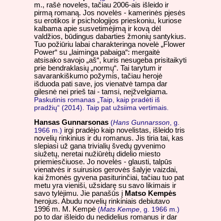
m., rašė noveles, tačiau 2006-ais išleido ir
pirmą romaną. Jos novelės - kamerinės pjesės
su erotikos ir psichologijos prieskoniu, kuriose
kalbama apie susvetimėjimą ir kovą dėl
valdžios, būdingus dabarties žmonių santykius.
Tuo požiūriu labai charakteringa novelė „Flower
Power“ su „laiminga pabaiga“: mergaitė
atsisako savojo „aš“, kuris nesugeba prisitaikyti
prie bendraklasių „normų“. Tai tarytum ir
savarankiškumo požymis, tačiau herojė
išduoda pati save, jos vienatvė tampa dar
gilesnė nei prieš tai - tamsi, neįžvelgiama.
Paskutinis romanas „Taip, kaip pradėti iš
pradžių“ (2014). Taip pat užsiima vertimais.
Hansas Gunnarsonas
(
Hans Gunnarsson
, g.
1966 m.)
irgi pradėjo kaip novelistas, išleido tris
novelių rinkinius ir du romanus. Jis tiria tai, kas
slepiasi už gana trivialių švedų gyvenimo
siužetų, neretai nužiūrėtų didelio miesto
priemiesčiuose. Jo novelės - glausti, talpūs
vienatvės ir suirusios gerovės šalyje vaizdai,
kai žmonės gyvena pasiturinčiai, tačiau tuo pat
metu yra vieniši, užsidarę su savo likimais ir
savo tylėjimu. Jie panašūs į
Matso Kempės
herojus. Abudu novelių rinkiniais debiutavo
1996 m. M. Kempė
(
Mats Kempe
, g. 1966 m.)
po to dar išleido du nedidelius romanus ir dar