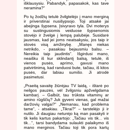
išklausysiu. Pabandyk, papasakok, kas tave
neramina?“
Po tų žodžių tetulė žvilgtelėjo į mano merginą
ir priverstinai nusišypsojo. Toji atsakė jai
abejinga šypsena. Įsivyravo tyla. Dvi moterys
su sustingusiomis veiduose šypsenomis
stovėjo ir žvelgė į lempą palubėje. Susidarė
jausmas, kad jei joms neatsakysiu, jos taip ir
stovės visą amžinybę. „Manęs niekas
netrikdo, - pasakiau bejausmiu balsu. –
Nereikia taip jaudintis“. Išgirdusi mano,
neaišku iš kur sklindantį balsą, tetulė, iš
vienos pusės, aprimo, gavusi mano
patvirtinimą, kad randuosi bute, tačiau, iš kitos
pusės, dar labiau sumišo. Ji atrodė
pasimetusi.
„Praeitą savaitę žiūrėjau TV laidą, - ištarė po
neilgos pauzės, vėl žvilgsniu apžvelgdama
kambarį. – Galbūt, tau trūksta vitaminų ar
amino rūgščių? Juk gyveni vienas, gal mažai
daržovių valgai?“ „Nemanau, kad problema
tame“, - atsakiau. „Tikrai?“ – tarstelėjo ji ir
nutilo. Ji daugiau neturėjo ką man pasakyti ir
tik kelis kartus pakartojo: „Tačiau vis tik... vis
tik...“, tarsi bandydama sulaukti palaikymo iš
mano merginos. Tačiau toji tik pora kartų