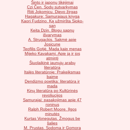
Šinto ir japonų tikėjimai
Czi Čen. Sodų sutvarkymas
Riiti Jokomicu. Dievo žirgas
Hagakure: Samurajaus knyga
Kaori Fudzino. Ką užmiršta Sioko-
san
Keita Dzin. Blogų sapnų
išvarymas
A. Strugackis. Sakmė apie
Josicune
Teofilis Gotjė. Mada kaip menas
Mijeko Kavakami. Apie ją ir jos
atmintį
Šiuolaikinė jaunųjų arabų
literatūra
Italės literatūroje: Prakeiksmas
baime
Dendizmo poetika: literatūra ir
mada
Kinų literatūra po Kultūrinės
revoliucijos
Samurajai: pasakojimas apie 47
roninus
Ralph Robert Moore. Ilgos
minutės
Kurtas Vonegutas. Žmogus be
šalies
M. Prustas. Sodoma ir Gomora