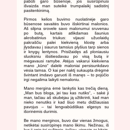
pabūti garo būsenoje, jos susirūpinusi
išvaizda man suteikė trumpalaikį sadistinį
pasitenkinimą.
Pirmos kelios buvimo nuolatinėje garo
būsenose savaitės buvo išskirtinai malonios.
Aš silpna srovele savo malonumui sruvenau
po butą, kartais atlikdamas šaunius
akrobatinius triukus: vijausi užuolaidų
pakraščiu palei kiekvieną klostę arba
įlysdavau į siaurus tamsius plyšius tarp sienos
ir knygų lentynos. Prisižaidęs aš ploniausiu
sluoksniu išsitiesdavau po visą butą ir
mėgavausi ramybe. Atėjus vakarui kiekviena
mano „kūno“ dalelė maloniai persisunkdavo
vėsia tamsa. O kai per naktį sukaupta drėgmė
švintant imdavo garuoti iš manęs – to pojūčio
irgi negalima laikyti nemaloniu.
Mano mergina ėmė lankytis kas trečią dieną.
„Man bus bloga, jei tau kas nutiks“, - sakė ji
man, tačiau aš skubėjau ją užtikrinti, kad man
nieko nenutiks ir kad šiuo metu didžiausias
pavojus – tai lengvabūdiškas elgesys su
išorinėmis durimis.
Be mano merginos, buvo dar vienas žmogus,
netikėtai susirūpinęs mano likimu. Nežinau, iš
kur ji apie tai sužinojo, tačiau, vienaip ar kitaip,