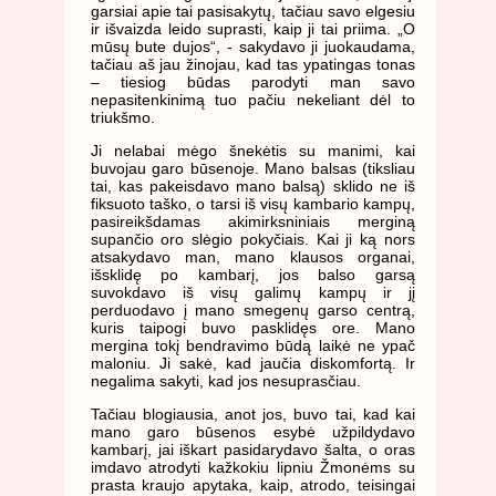
garsiai apie tai pasisakytų, tačiau savo elgesiu
ir išvaizda leido suprasti, kaip ji tai priima. „O
mūsų bute dujos“, - sakydavo ji juokaudama,
tačiau aš jau žinojau, kad tas ypatingas tonas
– tiesiog būdas parodyti man savo
nepasitenkinimą tuo pačiu nekeliant dėl to
triukšmo.
Ji nelabai mėgo šnekėtis su manimi, kai
buvojau garo būsenoje. Mano balsas (tiksliau
tai, kas pakeisdavo mano balsą) sklido ne iš
fiksuoto taško, o tarsi iš visų kambario kampų,
pasireikšdamas akimirksniniais merginą
supančio oro slėgio pokyčiais. Kai ji ką nors
atsakydavo man, mano klausos organai,
išsklidę po kambarį, jos balso garsą
suvokdavo iš visų galimų kampų ir jį
perduodavo į mano smegenų garso centrą,
kuris taipogi buvo pasklidęs ore. Mano
mergina tokį bendravimo būdą laikė ne ypač
maloniu. Ji sakė, kad jaučia diskomfortą. Ir
negalima sakyti, kad jos nesuprasčiau.
Tačiau blogiausia, anot jos, buvo tai, kad kai
mano garo būsenos esybė užpildydavo
kambarį, jai iškart pasidarydavo šalta, o oras
imdavo atrodyti kažkokiu lipniu Žmonėms su
prasta kraujo apytaka, kaip, atrodo, teisingai