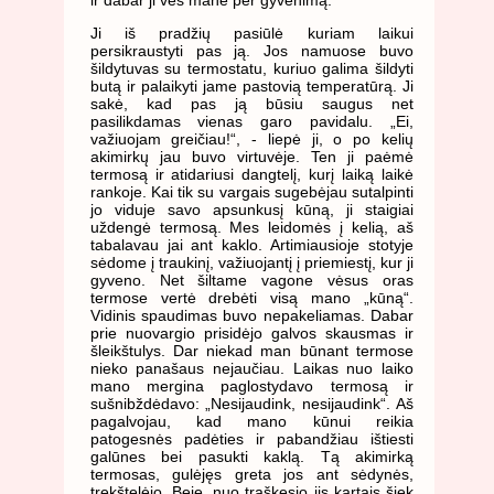
Ji iš pradžių pasiūlė kuriam laikui
persikraustyti pas ją. Jos namuose buvo
šildytuvas su termostatu, kuriuo galima šildyti
butą ir palaikyti jame pastovią temperatūrą. Ji
sakė, kad pas ją būsiu saugus net
pasilikdamas vienas garo pavidalu. „Ei,
važiuojam greičiau!“, - liepė ji, o po kelių
akimirkų jau buvo virtuvėje. Ten ji paėmė
termosą ir atidariusi dangtelį, kurį laiką laikė
rankoje. Kai tik su vargais sugebėjau sutalpinti
jo viduje savo apsunkusį kūną, ji staigiai
uždengė termosą. Mes leidomės į kelią, aš
tabalavau jai ant kaklo. Artimiausioje stotyje
sėdome į traukinį, važiuojantį į priemiestį, kur ji
gyveno. Net šiltame vagone vėsus oras
termose vertė drebėti visą mano „kūną“.
Vidinis spaudimas buvo nepakeliamas. Dabar
prie nuovargio prisidėjo galvos skausmas ir
šleikštulys. Dar niekad man būnant termose
nieko panašaus nejaučiau. Laikas nuo laiko
mano mergina paglostydavo termosą ir
sušnibždėdavo: „Nesijaudink, nesijaudink“. Aš
pagalvojau, kad mano kūnui reikia
patogesnės padėties ir pabandžiau ištiesti
galūnes bei pasukti kaklą. Tą akimirką
termosas, gulėjęs greta jos ant sėdynės,
trekštelėjo. Beje, nuo traškesio jis kartais šiek