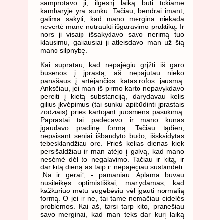
samprotavo ji, ilgesnį laiką būti tokiame
kambaryje yra sunku. Tačiau, bendrai imant,
galima sakyti, kad mano mergina niekada
nevertė mane nutraukti išgaravimo praktiką. Ir
nors ji visaip išsakydavo savo nerimą tuo
klausimu, galiausiai ji atleisdavo man už šią
mano silpnybę.
Kai supratau, kad nepajėgiu grįžti iš garo
būsenos į įprastą, aš nepajutau nieko
panašaus į artėjančios katastrofos jausmą.
Anksčiau, jei man iš pirmo karto nepavykdavo
pereiti į kietą substanciją, darydavau kelis
gilius įkvėpimus (tai sunku apibūdinti įprastais
žodžiais) prieš kartojant juosmens pasukimą.
Paprastai tai padėdavo ir mano kūnas
įgaudavo pradinę formą. Tačiau tądien,
nepaisant seniai išbandyto būdo, išskaidytas
tebesklandžiau ore. Prieš kelias dienas kiek
persišaldžiau ir man atėjo į galvą, kad mano
nesėmė dėl to negalavimo. Tačiau ir kitą, ir
dar kitą dieną aš taip ir nepajėgiau sustandėti.
„Na ir gerai“, - pamaniau. Aplama buvau
nusiteikęs optimistiškai, manydamas, kad
kažkuriuo metu sugebėsiu vėl įgauti normalią
formą. O jei ir ne, tai tame nemačiau didelės
problemos. Kai aš, tarsi tarp kito, pranešiau
savo merginai, kad man teks dar kurį laiką