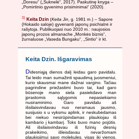
„Doresu“ („Suknelė“, 2017). Paskutinę knyga –
„Pomirtinio gyvenimo prisiminimai“ (2020).
3)
Keita Dzin
(
Keita Jin
, g. 1981 m.) – Sapore
(Hokaido saloje) gyvenanti japonų psichiatrė ir
rašytoja. Publikuojasi nuo 2010 m.: naujosios
japonų prozos almanache „Monkės biznis“,
žurnaluose „Vaseda Bungaku“, „Sintio“ ir kt.
Keita Dzin. Išgaravimas
D
idesniąją dienos dalį leidau garo pavidalu.
Tai leido man sumažinti spaudimą juosmeniui,
kurio skausmai mane dažnai vargino. Tačiau
pagrindine priežastimi buvo tai, kad garo
būsenoje mano siela pasiekdavo man
įprastomis sąlygomis nepasiekiamo
nusiraminimo. Garo pavidalu aš
išsilaisvindavau nuo neramaus jausmo,
susijusio s u vyksmu aplink, ir neskubėdamas
bei niekuo nesirūpindamas plaukiojau iš
kambario į kambarį. Toks buvo mano pojūtis.
Aš išsilaisvindavau iš fizinių dėsnių
prakeikimo, išleisdavau nevaržomam
plaukiojimui savo molekules, visas iki vienos,