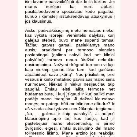
išeidavome pasivaikščioti dar kelis kartus. Jei
mums norėjosi ką nors aptarti,
pasikalbėdavome specialaus kodo pagalba,
kuriuo į kamštelį išstuksendavau atsakymus į
jos klausimus.
Aišku, pasivaikščiojimų metu nemačiau nieko,
kas vyksta išorėje. Vienintelis dalykas, kurį
galėjau stebėti, buvo mane supanti tamsa.
Tačiau gatvės garsai, pasiekiantys mano
ausis, praeidami per termoso sieneles
paslaptingai (galima sakyti kad net kilniai
pakylėtai) tarnavo mano širdžiai nelauktu
nusiraminimu. Nežymi drėgmė termoso viduje
kaip niekaip geriau tiko tam, kad galėčiau
atpalaiduoti savo „kūną“. Nuo prisilietimų prie
vėsaus ir kieto metalinio paviršiaus mano siela
nurimdavo. Niekad ir niekur nesijaučiau taip
saugiai. Ėmiau leisti laiką termose net
būdamas bute, į kurį įsigauti ir kurį palikti man
padėjo mano mergina. Ji dažnai klausdavo
manęs, ar patogu būti metaliniame cilindre? Ir
aš visada atsakydavau neužtikrintai teigiamai:
„Na, .. galima ir taip pasakyti“. Ji netęsė
klausinėjimų apie tai, kas liudijo, kad ji,
pastebėjusi mano ekscentrišką, iš pirmo
žvilgsnio, elgesį, rimtai susirūpino dėl mano
tolimesnio likimo. Mane erzino jos reakcija,