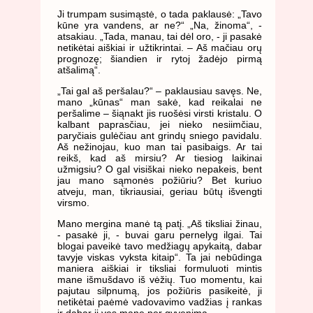
Ji trumpam susimąstė, o tada paklausė: „Tavo
kūne yra vandens, ar ne?“ „Na, žinoma“, -
atsakiau. „Tada, manau, tai dėl oro, - ji pasakė
netikėtai aiškiai ir užtikrintai. – Aš mačiau orų
prognozę; šiandien ir rytoj žadėjo pirmą
atšalimą“.
„Tai gal aš peršalau?“ – paklausiau savęs. Ne,
mano „kūnas“ man sakė, kad reikalai ne
peršalime – šiąnakt jis ruošėsi virsti kristalu. O
kalbant paprasčiau, jei nieko nesiimčiau,
paryčiais gulėčiau ant grindų sniego pavidalu.
Aš nežinojau, kuo man tai pasibaigs. Ar tai
reikš, kad aš mirsiu? Ar tiesiog laikinai
užmigsiu? O gal visiškai nieko nepakeis, bent
jau mano sąmonės požiūriu? Bet kuriuo
atveju, man, tikriausiai, geriau būtų išvengti
virsmo.
Mano mergina manė tą patį. „Aš tiksliai žinau,
- pasakė ji, - buvai garu pernelyg ilgai. Tai
blogai paveikė tavo medžiagų apykaitą, dabar
tavyje viskas vyksta kitaip“. Ta jai nebūdinga
maniera aiškiai ir tiksliai formuluoti mintis
mane išmušdavo iš vėžių. Tuo momentu, kai
pajutau silpnumą, jos požiūris pasikeitė, ji
netikėtai paėmė vadovavimo vadžias į rankas
ir dabar ji ves mane per gyvenimą.