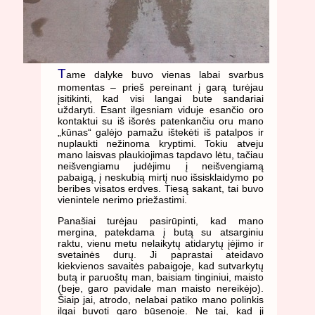
T
ame dalyke buvo vienas labai svarbus
momentas – prieš pereinant į garą turėjau
įsitikinti, kad visi langai bute sandariai
uždaryti. Esant ilgesniam viduje esančio oro
kontaktui su iš išorės patenkančiu oru mano
„kūnas“ galėjo pamažu ištekėti iš patalpos ir
nuplaukti nežinoma kryptimi. Tokiu atveju
mano laisvas plaukiojimas tapdavo lėtu, tačiau
neišvengiamu judėjimu į neišvengiamą
pabaigą, į neskubią mirtį nuo išsisklaidymo po
beribes visatos erdves. Tiesą sakant, tai buvo
vienintele nerimo priežastimi.
Panašiai turėjau pasirūpinti, kad mano
mergina, patekdama į butą su atsarginiu
raktu, vienu metu nelaikytų atidarytų įėjimo ir
svetainės durų. Ji paprastai ateidavo
kiekvienos savaitės pabaigoje, kad sutvarkytų
butą ir paruoštų man, baisiam tinginiui, maisto
(beje, garo pavidale man maisto nereikėjo).
Šiaip jai, atrodo, nelabai patiko mano polinkis
ilgai buvoti garo būsenoje. Ne tai, kad ji