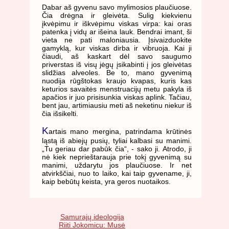
Dabar aš gyvenu savo mylimosios plaučiuose.
Čia drėgna ir gleivėta. Sulig kiekvienu
įkvėpimu ir iškvėpimu viskas virpa: kai oras
patenka į vidų ar išeina lauk. Bendrai imant, ši
vieta ne pati maloniausia. Įsivaizduokite
gamyklą, kur viskas dirba ir vibruoja. Kai ji
čiaudi, aš kaskart dėl savo saugumo
priverstas iš visų jėgų įsikabinti į jos gleivėtas
slidžias alveoles. Be to, mano gyvenimą
nuodija rūgštokas kraujo kvapas, kuris kas
keturios savaitės menstruacijų metu pakyla iš
apačios ir juo prisisunkia viskas aplink. Tačiau,
bent jau, artimiausiu meti aš neketinu niekur iš
čia išsikelti.
K
artais mano mergina, patrindama krūtinės
ląstą iš abiejų pusių, tyliai kalbasi su manimi.
„Tu geriau dar pabūk čia“, - sako ji. Atrodo, ji
nė kiek neprieštarauja prie tokį gyvenimą su
manimi, uždarytu jos plaučiuose. Ir net
atvirkščiai, nuo to laiko, kai taip gyvename, ji,
kaip bebūtų keista, yra geros nuotaikos.
Samurajų ideologija
Riiti Jokomicu: Musė