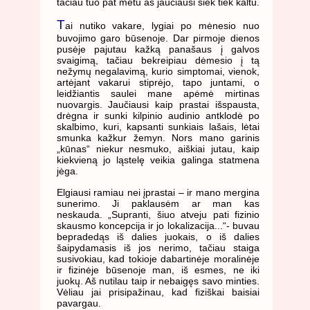
tačiau tuo pat metu aš jaučiausi šiek tiek kaltu.
T
ai nutiko vakare, lygiai po mėnesio nuo
buvojimo garo būsenoje. Dar pirmoje dienos
pusėje pajutau kažką panašaus į galvos
svaigimą, tačiau bekreipiau dėmesio į tą
nežymų negalavimą, kurio simptomai, vienok,
artėjant vakarui stiprėjo, tapo juntami, o
leidžiantis saulei mane apėmė mirtinas
nuovargis. Jaučiausi kaip prastai išspausta,
drėgna ir sunki kilpinio audinio antklodė po
skalbimo, kuri, kapsanti sunkiais lašais, lėtai
smunka kažkur žemyn. Nors mano garinis
„kūnas“ niekur nesmuko, aiškiai jutau, kaip
kiekvieną jo ląstelę veikia galinga statmena
jėga.
Elgiausi ramiau nei įprastai – ir mano mergina
sunerimo. Ji paklausėm ar man kas
neskauda. „Supranti, šiuo atveju pati fizinio
skausmo koncepcija ir jo lokalizacija...“- buvau
bepradedąs iš dalies juokais, o iš dalies
šaipydamasis iš jos nerimo, tačiau staiga
susivokiau, kad tokioje dabartinėje moralinėje
ir fizinėje būsenoje man, iš esmes, ne iki
juokų. Aš nutilau taip ir nebaigęs savo minties.
Vėliau jai prisipažinau, kad fiziškai baisiai
pavargau.