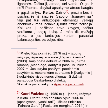
nesupratimo, pavargo nuo gyvenimo ir
ligoninės. Tačiau ji, atrodo, turi vardą. O gal ir
ne?! Paprasti dalykai apsakyme atrodo baugūs
3)
ir gąsdinantys.
Keitos Dzino
, prozininkės ir
psichiatrės iš šiaurės Saporo, „Išgaravimas“
taip pat turi antiutopijos elementų: veikėjų
anonimiškumas, belaikė jų būtis, fizinė izoliacija.
Kol kas ji neišleido savo knygos, tačiau
verčiama į anglų kalbą. Ji rašo tik mažąją
prozą, o jos fantazijos kuriami pasauliai
balansuoja ties parodijos riba.
1)
Mieko Kavakami
(g. 1976 m.) – japonų
rašytoja, išgarsėjusi novele „Papai ir kiaušiai“
(2008). Kaip poetė debiutavo 2006 m., pirmą
romaną „Mano ego, dantys ir pasaulis“ išleido
2007 m. Jos kūryba pasižymi poetinėmis
savybėmis, moters kūno supratimu ir įžvalgomis į
šiuolaikinės visuomenės dilemas. Ji dažnai
panaudoja Osaka-beno dialektą.
Skaitykite jos apsakymą
Apie ją ir jos atmintį
2)
Kaori Fudzino
(g. 1980 m.) – japonų rašytoja
iš Kioto. Literatūrinis debiutas įvyko 2006 m.
(apsakymas „Iyashii tori“). Išleido rinkinius
„Fainaru Gāru“ („Paskutinė mergina“, 2014 ) ir