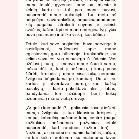
mano tetulė, gyvenusi tame pat mieste ir
keletą kartų iki tol pas mane buvusi,
nusprendė mane aplankyti. Tuo metu aš
negalėjau savarankiškai, nepasinaudodamas
kitų pagalba, atrakinti spynos ir įsileisti
svečius, tačiau tądien mano mergina lyg tyčia
buvo pas mane ir atliko viską, kas būtina.
Tetulė, kuri savo prigimtimi buvo nervinga ir
susirūpinusi, sužinojusi apie mano
egzistavimą garo būsenoje, trunkančioje jau
kelias savaites, vos nesusirgo iš liūdesio. Vos
užėjusi į butą, ji imdavo mane šaukti vardu,
tačiau dėl to, kad ji nežinojo, į kurią pusę
žiūrėti, kreipėsi į mane visą laiką neramiai
žvilgsniu bėgiodama po kambarį. Du ar tris
kartus ji atverdavo burną, kad kažką
pasakytų, ir kartu pakeldavo akis į lubas,
bandydama ten užčiuopti bent kokią
užuominą į mano vietą erdvėje.
„Ar galiu kuo padėti? – galiausiai liovusi ieškoti
manęs žvilgsniu, ji tuo klausimu kreipėsi į
lempą, kabančią pačiame lubų centre (pagal
kažkokius nežinomus požymius tetulė
nusprendė, kad randuos kažkur ten). –
Nežinau, ar panorsi su manim kalbėtis, tačiau,
jei turi kokių problemų, su malonumu tavęs