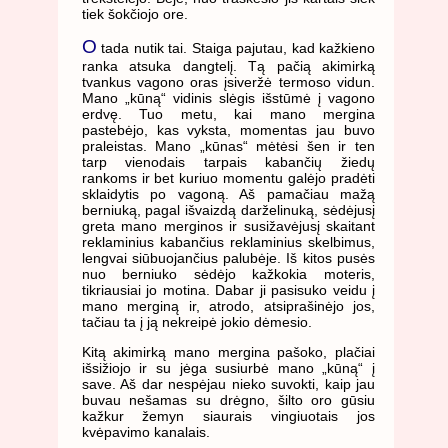
tiek šokčiojo ore.
O
tada nutik tai. Staiga pajutau, kad kažkieno
ranka atsuka dangtelį. Tą pačią akimirką
tvankus vagono oras įsiveržė termoso vidun.
Mano „kūną“ vidinis slėgis išstūmė į vagono
erdvę. Tuo metu, kai mano mergina
pastebėjo, kas vyksta, momentas jau buvo
praleistas. Mano „kūnas“ mėtėsi šen ir ten
tarp vienodais tarpais kabančių žiedų
rankoms ir bet kuriuo momentu galėjo pradėti
sklaidytis po vagoną. Aš pamačiau mažą
berniuką, pagal išvaizdą darželinuką, sėdėjusį
greta mano merginos ir susižavėjusį skaitant
reklaminius kabančius reklaminius skelbimus,
lengvai siūbuojančius palubėje. Iš kitos pusės
nuo berniuko sėdėjo kažkokia moteris,
tikriausiai jo motina. Dabar ji pasisuko veidu į
mano merginą ir, atrodo, atsiprašinėjo jos,
tačiau ta į ją nekreipė jokio dėmesio.
Kitą akimirką mano mergina pašoko, plačiai
išsižiojo ir su jėga susiurbė mano „kūną“ į
save. Aš dar nespėjau nieko suvokti, kaip jau
buvau nešamas su drėgno, šilto oro gūsiu
kažkur žemyn siaurais vingiuotais jos
kvėpavimo kanalais.