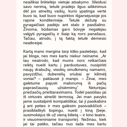
neaiškiai linktelėjo vietoje atsakymo. Išleidusi
savo nerimą, tetulė pradėjo ilgus aiškinimus
dėl jos atneštų vaišių, kurio ypatinga vertė
buvo ta, kad buvo nupirktos išgarsėjusioje jos
rajone konditerinėje. Tetulė dėžutę su
pyragaičiais padėjo ant stalo ir pasišalino.
Žinoma, būdamas garo būvyje negalėjau
valgyti pyragaičių ir šiaip ką nors panašaus,
Tačiau, atrodo, į tą faktą tetulė dėmesio
neatkreipė.
Kartą mano mergina tarp kitko pastebėjo, kad
jai bloga, nes mes kartu niekur neiname. „Ar
tau neatrodo, kad mums nors retkarčiais
reiktų nueiti kartu į parduotuves, nusipirkti
naujų drabužių, visokių smulkmenų namams,
pavyzdžiui, dubenėlių sriubai ar kilimėlį
voniai? – paklausė ji manęs. – Žinai, mes
galėtume pajusti malonumą iš pačių
paprasčiausių užsiėmimų“. Neturėjau
priežasčių prieštaravimams. Todėl pasiūliau jai
iš virtuvės atnešti termosą. Jei man pavyks
jame susitalpinti kompaktiškai, tai ji pasikabins
jį ant peties ir mes galėsim pasivaikščioti –
prasiblaškyti šopingu, nueiti į kiną (beje,
susimokėjus tik už vieną bilietą – ir kino teatre,
ir visuomeniniame transporte). Nežinau, kiek
jai tai patiko, tačiau nuo tada mes kartu