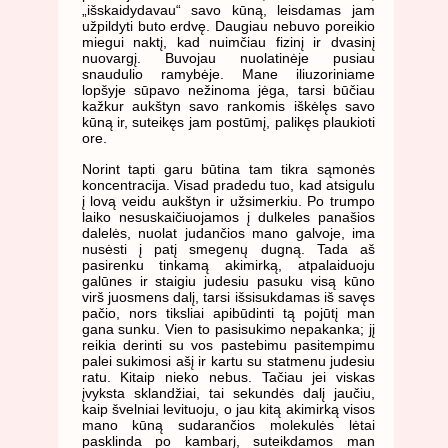
„išskaidydavau“ savo kūną, leisdamas jam
užpildyti buto erdvę. Daugiau nebuvo poreikio
miegui naktį, kad nuimčiau fizinį ir dvasinį
nuovargį. Buvojau nuolatinėje pusiau
snaudulio ramybėje. Mane iliuzoriniame
lopšyje sūpavo nežinoma jėga, tarsi būčiau
kažkur aukštyn savo rankomis iškėlęs savo
kūną ir, suteikęs jam postūmį, palikęs plaukioti
ore.
Norint tapti garu būtina tam tikra sąmonės
koncentracija. Visad pradedu tuo, kad atsigulu
į lovą veidu aukštyn ir užsimerkiu. Po trumpo
laiko nesuskaičiuojamos į dulkeles panašios
dalelės, nuolat judančios mano galvoje, ima
nusėsti į patį smegenų dugną. Tada aš
pasirenku tinkamą akimirką, atpalaiduoju
galūnes ir staigiu judesiu pasuku visą kūno
virš juosmens dalį, tarsi išsisukdamas iš savęs
pačio, nors tiksliai apibūdinti tą pojūtį man
gana sunku. Vien to pasisukimo nepakanka; jį
reikia derinti su vos pastebimu pasitempimu
palei sukimosi ašį ir kartu su statmenu judesiu
ratu. Kitaip nieko nebus. Tačiau jei viskas
įvyksta sklandžiai, tai sekundės dalį jaučiu,
kaip švelniai levituoju, o jau kitą akimirką visos
mano kūną sudarančios molekulės lėtai
pasklinda po kambarį, suteikdamos man