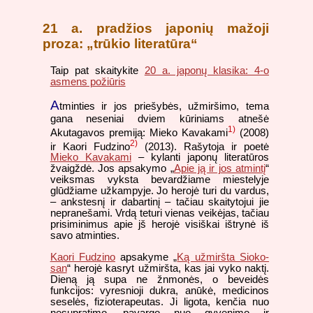
21 a. pradžios japonių mažoji
proza: „trūkio literatūra“
Taip pat skaitykite
20 a. japonų klasika: 4-o
asmens požiūris
A
tminties ir jos priešybės, užmiršimo, tema
gana neseniai dviem kūriniams atnešė
1)
Akutagavos premiją: Mieko Kavakami
(2008)
2)
ir Kaori Fudzino
(2013). Rašytoja ir poetė
Mieko Kavakami
– kylanti japonų literatūros
žvaigždė. Jos apsakymo „
Apie ją ir jos atmintį
“
veiksmas vyksta bevardžiame miestelyje
glūdžiame užkampyje. Jo herojė turi du vardus,
– ankstesnį ir dabartinį – tačiau skaitytojui jie
nepranešami. Vrdą teturi vienas veikėjas, tačiau
prisiminimus apie jš herojė visiškai ištrynė iš
savo atminties.
Kaori Fudzino
apsakyme „
Ką užmiršta Sioko-
san
“ herojė kasryt užmiršta, kas jai vyko naktį.
Dieną ją supa ne žnmonės, o beveidės
funkcijos: vyresnioji dukra, anūkė, medicinos
seselės, fizioterapeutas. Ji ligota, kenčia nuo