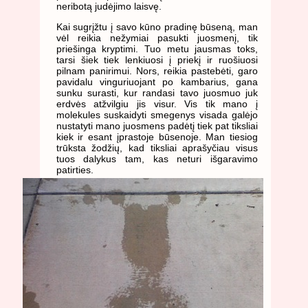
neribotą judėjimo laisvę.
Kai sugrįžtu į savo kūno pradinę būseną, man
vėl reikia nežymiai pasukti juosmenį, tik
priešinga kryptimi. Tuo metu jausmas toks,
tarsi šiek tiek lenkiuosi į priekį ir ruošiuosi
pilnam panirimui. Nors, reikia pastebėti, garo
pavidalu vinguriuojant po kambarius, gana
sunku surasti, kur randasi tavo juosmuo juk
erdvės atžvilgiu jis visur. Vis tik mano į
molekules suskaidyti smegenys visada galėjo
nustatyti mano juosmens padėtį tiek pat tiksliai
kiek ir esant įprastoje būsenoje. Man tiesiog
trūksta žodžių, kad tiksliai aprašyčiau visus
tuos dalykus tam, kas neturi išgaravimo
patirties.