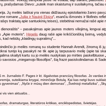
terų, prašydamas Dievo: „suteik man skaistumą ir susilaikymą, tačiau 
rija. Jų meilės laiškai yra vienas didžiausių epistoliarinio žanro pavy
niame romane „
Julija ir Naujoji Eloiza
“, esančiu išmonės ir filofinės ref
ašęs traktatą apie santuokinių teises), stebėtinai nemažai rašė apie
dienoraštis“ – pasakojimas apie jaunos moters viliojimą, lengvai at
s „Apie moteris“.
Hėgelis
daug rašė apie krikščionišką šeimą, vedyba
, kad nebūtų „klaidingų supratimų“...
indinčio jo meilės romaną su studente Hannah Arendt, žinomą iš jų 
ikrai turėjo ką pasakyti ne tik apie jų tarpusavio meilę (apie tai ska
galima skaityti kartu su jo meilės nuotykiais po mirties paskelbtuose
jo savosios „miegamojo filosofijos“, šią frazė pasiskolindamas iš Sade
5 m. žurnalisto F. Pages ir kt. išgalvotas prancūzų filosofas. Jo vardas ir
 premija, suteikiama knygai, mininčioje Botulą. Kai kas netgi buvo suklai
is gyvenimas“, „Nyčė ir mūsų dien demonas“, „Švelnioji metafizika“, „Sky
i vis vien aktualūs...
ofas, dramaturgas, literatūros kritikas, enciklopedistas, švietėjas.