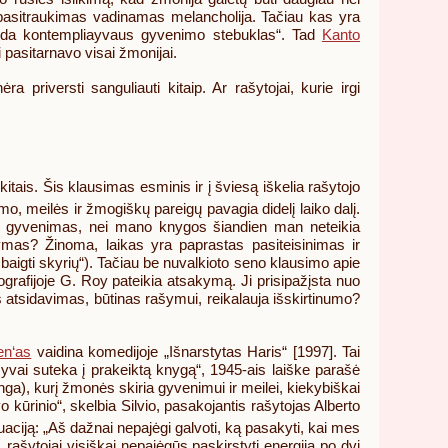
Tas pasitraukimas vadinamas melancholija. Tačiau kas yra
iranda kontempliayvaus gyvenimo stebuklas“. Tad
Kanto
i pasitarnavo visai žmonijai.
 priversti sanguliauti kitaip. Ar rašytojai, kurie irgi
kitais. Šis klausimas esminis ir į šviesą iškelia rašytojo
, meilės ir žmogiškų pareigų pavagia didelį laiko dalį.
mano gyvenimas, nei mano knygos šiandien man neteikia
rašymas? Žinoma, laikas yra paprastas pasiteisinimas ir
žbaigti skyrių“). Tačiau be nuvalkioto seno klausimo apie
biografijoje G. Roy pateikia atsakymą. Ji prisipažįsta nuo
ęs atsidavimas, būtinas rašymui, reikalauja išskirtinumo?
en‘as
vaidina komedijoje „Išnarstytas Haris“ [1997]. Tai
yvai suteka į prakeiktą knygą“, 1945-ais laiške parašė
ga), kurį žmonės skiria gyvenimui ir meilei, kiekybiškai
o kūrinio“, skelbia Silvio, pasakojantis rašytojas Alberto
ciją: „Aš dažnai nepajėgi galvoti, ką pasakyti, kai mes
, rašytojai visiškai nepajėgūs paskirstyti energiją po dvi