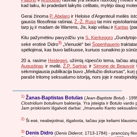
kad laiku, iki pradedant laikytis celibato, mylėjo daug mo
Gerai žinoma
P. Abelaro
ir Heloise d'Argenteuil meilės isto
gausūs filosofiniai rašiniai.
Ž.-Ž. Ruso
tai mini epistoliari
tarp jų ir madam de Warrens, Jis, kaip vėliau ir
Kantas
(par
Kitu pažymėtinu pavyzdžiu yra
S. Kierkegoro
„Gundytojo 
3)
sekė erotinė Didro
„Vienuolė“ bei
Šopenhauerio
traktata
spėliojimai, kas buvo laiškuose, kuriuos sunaikino jo sūnūs
20 a. rasime
Heidegerį
, užimtą
rūpesčio
tema, tačiau atsp
Augustinas
ir meilė.
Ž.P. Sartras
ir
Simone de Beauvoir
t
sėkmingiausia publikacija buvo „Meilužio diskursas“, kurį 
parašė tritomę seksualumo istoriją, nors joje ir neatspindė
1)
Žanas-Baptistas Botulas
(
Jean-Baptiste Botul
) - 199
Clostridium botulinum
bakterija. Yra įsteigta ir Botulo vardo
Jam priskiriami išgalvoti darbai: „Imanuelio Kanto seksualin
2)
Ši esė, neabejotinai, išgalvota, tačiau joje keliami klausima
3)
Denis Didro
(
Denis Diderot
, 1713-1784) - prancūzų filos