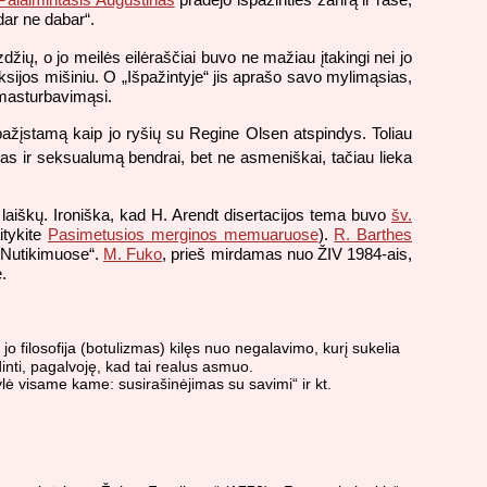
dar ne dabar“.
zdžių, o jo meilės eilėraščiai buvo ne mažiau įtakingi nei jo
leksijos mišiniu. O „Išpažintyje“ jis aprašo savo mylimąsias,
 masturbavimąsi.
pažįstamą kaip jo ryšių su Regine Olsen atspindys. Toliau
s ir seksualumą bendrai, bet ne asmeniškai, tačiau lieka
laiškų. Ironiška, kad H. Arendt disertacijos tema buvo
šv.
itykite
Pasimetusios merginos memuaruose
).
R. Barthes
 „Nutikimuose“.
M. Fuko
, prieš mirdamas nuo ŽIV 1984-ais,
.
 jo filosofija (botulizmas) kilęs nuo negalavimo, kurį sukelia
dinti, pagalvoję, kad tai realus asmuo.
lė visame kame: susirašinėjimas su savimi“ ir kt.