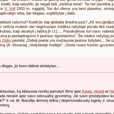
na, kodėl, kaip taisyklė, jie negali būti „visiškai tenai“. Tai net pave
ašė
V. Vulf
1933 m. rugpjūtį. Tos dvi sferos yra tarsi planetos, skrieja
 apkvaitęs arba, dar blogiau, suplėšytas į dalis.
atiduoti rašymui? Kodėl jis taip globaliai įtraukia juos? „Aš esu gėdi
tarsi nėščia moteris dar negimusiam kūdikiui rašytojai privalo likti 
au, kaip atsakyti į laišką [ir t.t.]. ... Pasakojimas turi savo valandą 
ugumą jo paslaptingumo ir jautraus egzistavimo“. Šis totalus rašytojų 
s Didro
pastebi: „Didieji poetai yra mažiausiai jautrios būtybės... Jie u
inimą [A. Moravia] „Vedybinėje meilėje“: „Greta mano kūrinio gyvenim
ingęs, jis buvo dalinai atstatytas...
paklaustas, ką labiausiai norėtų pamatyti filme apie
Kantą
,
Hėgelį
ar
He
ekada nerašė apie savo seksualinį gyvenimą. Jie save pristatydavo kai
?“ Ir vis tik filosofija dėmesį telkia į depersonalizuotų loginių ir v
enimą.
klausimus. Veikėjų santykiai juose ne visada, taip sakant, platoniški.