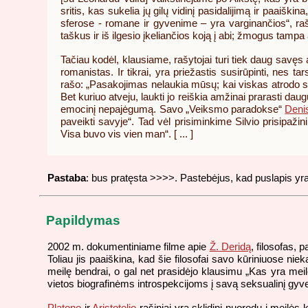
sritis, kas sukelia jų gilų vidinį pasidalijimą ir paaiški
sferose - romane ir gyvenime – yra varginančios“, r
taškus ir iš ilgesio įkeliančios koją į abi; žmogus tampa
Tačiau kodėl, klausiame, rašytojai turi tiek daug savęs 
romanistas. Ir tikrai, yra priežastis susirūpinti, nes 
rašo: „Pasakojimas nelaukia mūsų; kai viskas atrodo skubi
Bet kuriuo atveju, laukti jo reiškia amžinai prarasti da
emocinį nepajėgumą. Savo „Veiksmo paradokse“
Deni
paveikti savyje“. Tad vėl prisiminkime Silvio prisipaž
Visa buvo vis vien man“. [ ... ]
Pastaba
: bus pratęsta >>>>. Pastebėjus, kad puslapis yra d
Papildymas
2002 m. dokumentiniame filme apie
Ž. Deridą
, filosofas, 
Toliau jis paaiškina, kad šie filosofai savo kūriniuose ni
meilę bendrai, o gal net prasidėjo klausimu „Kas yra meilė
vietos biografinėms introspekcijoms į savą seksualinį gyv
Platono
ir
Aristotelio
rašiniai yra sklidini nuorodų į meilės 