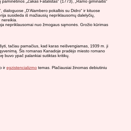
rių paminėtinos „Žakas Fatalistas“ (1773), „Ramo giminaitis“
“, dialoguose „D'Alambero pokalbis su Didro“ ir kituose
erija susideda iš mažiausių nepriklausomų dalelyčių,
 nereikia.
zistuoja nepriklausomai nuo žmogaus sąmonės. Grožio kūrimas
šyti, tačiau pamačius, kad karas neišvengiamas, 1939 m. ji
nkų gyvenimą. Šis romanas Kanadoje pradėjo miesto romano
 buvo ypač palankiai sutiktas kritikų.
o ir
egzistencializmo
temas. Plačiausiai žinomas debiutiniu