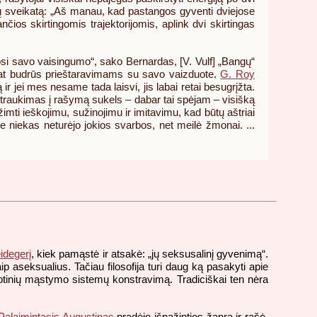
ikia jų sveikatą: „Aš manau, kad pastangos gyventi dviejose
nčios skirtingomis trajektorijomis, aplink dvi skirtingas
juosi savo vaisingumo“, sako Bernardas, [V. Vulf] „Bangų“
nuolat budrūs prieštaravimams su savo vaizduote.
G. Roy
ir jei mes nesame tada laisvi, jis labai retai besugrįžta.
įsitraukimas į rašymą sukels – dabar tai spėjam – visišką
žimti ieškojimu, sužinojimu ir imitavimu, kad būtų aštriai
e niekas neturėjo jokios svarbos, net meilė žmonai. ...
idegerį
, kiek pamąstė ir atsakė: „jų seksusalinį gyvenimą“.
p aseksualius. Tačiau filosofija turi daug ką pasakyti apie
isuotinių mąstymo sistemų konstravimą. Tradiciškai ten nėra
Palaimintasis Augustinas
pradėjo išpažinties žanrą ir rašė,