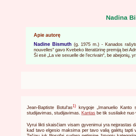
Nadina Bi
Apie autorę
Nadine Bismuth
(g. 1975 m.) - Kanados rašytoj
nouvelles“ gavo Kvebeko literatūrinę premiją bei Ad
Ši esė „La vie sexuelle de l’ecrivain“, be abejonių, y
1)
Jean-Baptiste Botul‘as
knygoje „Imanuelio Kanto s
studijavimas, studijavimas.
Kantas
be tik susilaikė nuo
Vyrui likti skaisčiam visam gyvenimui yra neįprastas d
kad tavo elgesio maksima per tavo valią galėtų tapti v
Tačiau juk filosofai sudaro netiminę žmonių kategorij