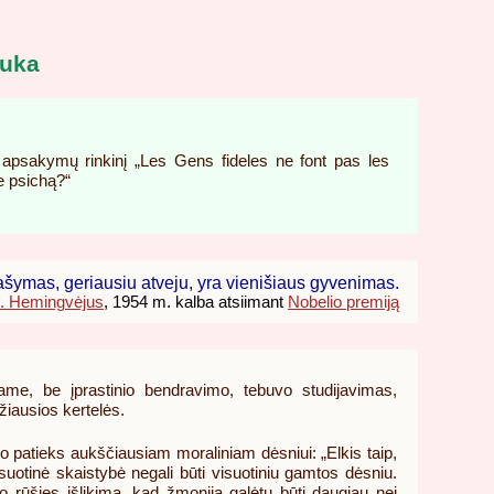
rauka
 apsakymų rinkinį „Les Gens fideles ne font pas les
e psichą?“
šymas, geriausiu atveju, yra vienišiaus gyvenimas.
. Hemingvėjus
, 1954 m. kalba atsiimant
Nobelio premiją
riame, be įprastinio bendravimo, tebuvo studijavimas,
žiausios kertelės.
jo patieks aukščiausiam moraliniam dėsniui: „Elkis taip,
suotinė skaistybė negali būti visuotiniu gamtos dėsniu.
o rūšies išlikimą, kad žmonija galėtų būti daugiau nei