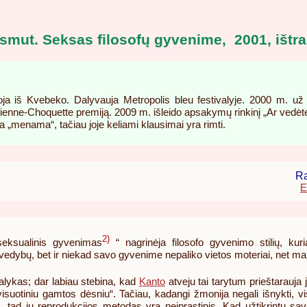
smut. Seksas filosofų gyvenime,
2001, išt
a iš Kvebeko. Dalyvauja Metropolis bleu festivalyje. 2000 m. už
rienne-Choquette premiją. 2009 m. išleido apsakymų rinkinį „Ar vedėt
ra „menama“, tačiau joje keliami klausimai yra rimti.
Ra
E
2)
eksualinis gyvenimas
“ nagrinėja filosofo gyvenimo stilių, ku
 vedybų, bet ir niekad savo gyvenime nepaliko vietos moteriai, net ma
alykas; dar labiau stebina, kad
Kanto
atveju tai tarytum prieštarauja 
isuotiniu gamtos dėsniu“. Tačiau, kadangi žmonija negali išnykti, vi
ą, tad jų reprodukcijos metodas yra neįprastinis. Kad užtikrintų sav