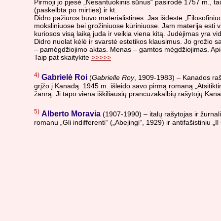
Pirmoji jo pjesė „Nesantuokinis sūnus“ pasirodė 1757 m., tač
(paskelbta po mirties) ir kt.
Didro pažiūros buvo materialistinės. Jas išdėstė „Filosofini
moksliniuose bei grožiniuose kūriniuose. Jam materija esti 
kuriosos visą laiką juda ir veikia viena kitą. Judėjimas yra v
Didro nuolat kėlė ir svarstė estetikos klausimus. Jo grožio
– pamėgdžiojimo aktas. Menas – gamtos mėgdžiojimas. Apie 
Taip pat skaitykite
>>>>>
4)
Gabrielė Roi
(
Gabrielle Roy
, 1909-1983) – Kanados rašy
grįžo į Kanadą. 1945 m. išleido savo pirmą romaną „Atsitikt
žanrą. Ji tapo viena iškiliausių prancūzakalbių rašytojų Kan
5)
Alberto Moravia
(1907-1990) – italų rašytojas ir žurnal
romanu „Gli indifferenti“ („Abejingi“, 1929) ir antifašistiniu 