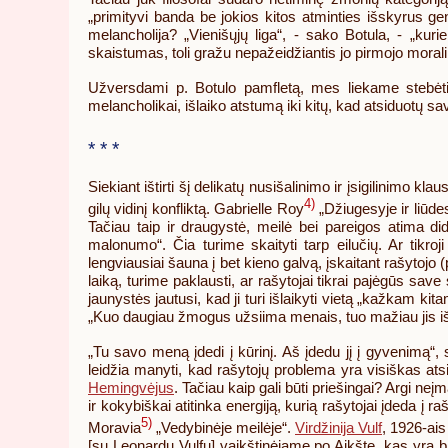
„primityvi banda be jokios kitos atminties išskyrus gen
melancholija? „Vienišųjų liga“, - sako Botula, - „ku
skaistumas, toli gražu nepažeidžiantis jo pirmojo moralin
Užversdami p. Botulo pamfletą, mes liekame stebėtis, a
melancholikai, išlaiko atstumą iki kitų, kad atsiduotų 
* * *
Siekiant ištirti šį delikatų nusišalinimo ir įsigilinimo 
4)
gilų vidinį konfliktą. Gabrielle Roy
„Džiugesyje ir liūde
Tačiau taip ir draugystė, meilė bei pareigos atima d
malonumo“. Čia turime skaityti tarp eilučių. Ar tikroj
lengviausiai šauna į bet kieno galvą, įskaitant rašytojo
laiką, turime paklausti, ar rašytojai tikrai pajėgūs save
jaunystės jautusi, kad ji turi išlaikyti vietą „kažkam k
„Kuo daugiau žmogus užsiima menais, tuo mažiau jis iš
„Tu savo meną įdedi į kūrinį. Aš įdedu jį į gyvenimą“,
leidžia manyti, kad rašytojų problema yra visiškas at
Hemingvėjus
. Tačiau kaip gali būti priešingai? Argi n
ir kokybiškai atitinka energiją, kurią rašytojai įdeda į 
5)
Moravia
„Vedybinėje meilėje“.
Virdžinija Vulf
, 1926-ais
[su Leonardu Vulfu] vaikštinėjame po Aikštę, kas yra blog