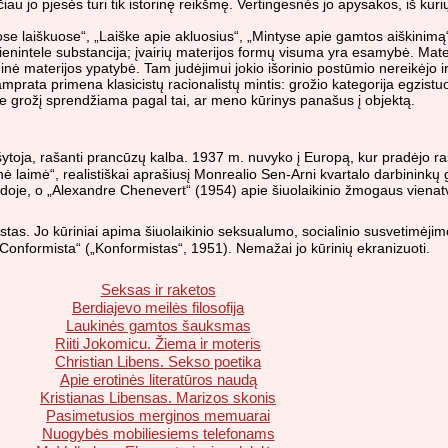
iau jo pjesės turi tik istorinę reikšmę. Vertingesnės jo apysakos, iš ku
uose laiškuose“, „Laiške apie akluosius“, „Mintyse apie gamtos aiškinimą
vienintele substancija; įvairių materijos formų visuma yra esamybė. Mat
idinė materijos ypatybė. Tam judėjimui jokio išorinio postūmio nereikėjo ir
 samprata primena klasicistų racionalistų mintis: grožio kategorija eg
grožį sprendžiama pagal tai, ar meno kūrinys panašus į objektą.
toja, rašanti prancūzų kalba. 1937 m. nuvyko į Europą, kur pradėjo ra
inė laimė“, realistiškai aprašiusį Monrealio Sen-Arni kvartalo darbini
adoje, o „Alexandre Chenevert“ (1954) apie šiuolaikinio žmogaus vienatvę
istas. Jo kūriniai apima šiuolaikinio seksualumo, socialinio susvetimėjim
„Il Conformista“ („Konformistas“, 1951). Nemažai jo kūrinių ekranizuoti.
Seksas ir raketos
Berdiajevo meilės filosofija
Laukinės gamtos šauksmas
Riiti Jokomicu. Žiema ir moteris
Christian Libens. Sekso poetika
Apie erotinės literatūros naudą
Kristianas Libensas. Marizos skonis
Pasimetusios merginos memuarai
Nuogybės mobiliesiems telefonams