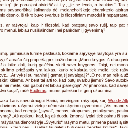
etiką“, jie poruojasi atvirkščiai, t.y., „jie ne lenda, o traukiasi“. 
riems savanoriškai šalinantis dėl melancholiškojo charakterio ats
io dėsnio, iš tikro buvo svarbus jo filosofiniam metodui ir nepaprasta
r rašytojai, kaip ir filosofai, kad pratęstų savo rūšį, taip pat nėra
savo menui, labiau nusišalindami nei panirdami į gyvenimą?
klausimą, pirmiausia turime paklausti, kokiame sąryšyje rašytojas yra su 
syje“ aprašo šią properšą prisipažindama: „Mano knygos iš draugavimo
idžia laiko dalį, kurią galėčiau skirti savo knygoms. Taigi, nei 
i skilimo priežastis yra laikas, kurio reikalauja tiek meilė, tiek 
 (pvz., „Ar vyksi su manimi į gamtą šį savaitgalį?“ „O ne, man reikia u
 skirti kitiems. Ar bent tai arti to, kad būtų svarbu jiems? Savo auto
itam nei meilė, kas galbūt net labiau įpareigoja“. Ar įmanoma, kad sav
tvirkauja“, rašė
Bodleras
, mums pateikiantis gerą užuominą.
 sako Laris savo draugui Hariui, nervingam rašytojui, kurį
Woody All
sidavimas rašymui vietoje dėmesio skyrimo gyvenimui. „Visi mano s
eįmanoma, kad energija („syvai“, menas, stropumas, pritaikymas, pastan
rašymą? „Aš aptikau, kad, ką aš duodu žmonai, lygiai tiek paimu iš sav
 rašydama dienoraštyje „Švyturio“ rašymo metu, primena panašią situa
ai, - tai žinau.... Galbūt tai galėtų būti geras ženklas knygai“. Taigi