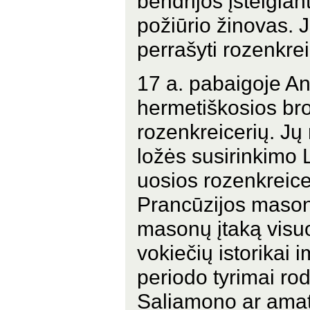
bendrijos įsteigian
požiūrio žinovas. J
perrašyti rozenkrei
17 a. pabaigoje Ang
hermetiškosios brol
rozenkreicerių. Jų
ložės susirinkimo 
uosios rozenkreice
Prancūzijos mason
masonų įtaką visu
vokiečių istorikai
periodo tyrimai rod
Saliamono ar amatų 