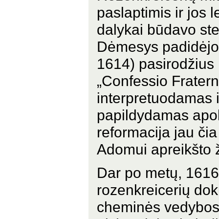
paslaptimis ir jos 
dalykai būdavo ste
Dėmesys padidėjo 
1614) pasirodžius 
„Confessio Fraternit
interpretuodamas i
papildydamas apoka
reformacija jau čia
Adomui apreikšto 
Dar po metų, 1616 
rozenkreicerių do
cheminės vedybos“ 