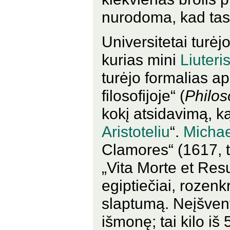
nurodoma, kad tasa
Universitetai turėj
kurias mini
Liuteri
turėjo formalias a
filosofijoje“ (
Philo
kokį atsidavimą, ką
Aristoteliu
“.
Michae
Clamores“ (1617, t
„Vita Morte et Res
egiptiečiai, rozenkr
slaptumą. Neįšven
išmonę; tai kilo iš