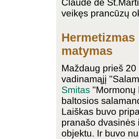
Claude de St.Mart
veikęs prancūzų o
Hermetizmas 
matymas
Maždaug prieš 20 m
vadinamąjį "Salama
Smitas
"Mormonų kn
baltosios salamand
Laiškas buvo pripa
pranašo dvasinės i
objektu. Ir buvo nu