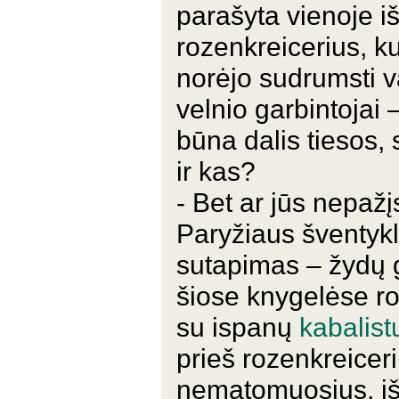
parašyta vienoje iš
rozenkreicerius, ku
norėjo sudrumsti v
velnio garbintojai 
būna dalis tiesos,
ir kas?
- Bet ar jūs nepaž
Paryžiaus šventykl
sutapimas – žydų g
šiose knygelėse ro
su ispanų
kabalist
prieš rozenkreicer
nematomuosius, iš 