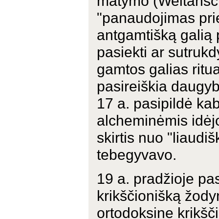
matymo (Weltansch
"panaudojimas prie
antgamtišką galią 
pasiekti ar sutrukd
gamtos galias ritua
pasireiškia daugyb
17 a. pasipildė ka
alcheminėmis idėjo
skirtis nuo "liaudi
tebegyvavo.
19 a. pradžioje pa
krikščionišką žod
ortodoksine krikšči