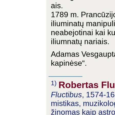
ais.
1789 m. Prancūzijos
iliuminatų manipuli
neabejotinai kai ku
iliumnatų nariais.
Adamas Vesgaupt
kapinėse“.
1)
Robertas Fl
Fluctibus
, 1574-16
mistikas, muzikol
žinomas kaip astr