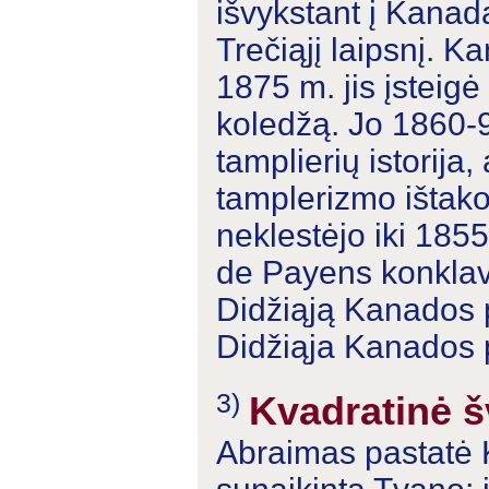
išvykstant į Kanad
Trečiąjį laipsnį. K
1875 m. jis įsteig
koledžą. Jo 1860-9
tamplierių istorija
tamplerizmo ištako
neklestėjo iki 185
de Payens konklavą
Didžiąją Kanados p
Didžiąja Kanados pri
3)
Kvadratinė š
Abraimas pastatė K