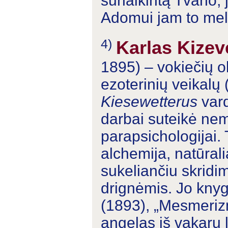
sunaikintą Tvano; 
Adomui jam to mel
4)
Karlas Kizev
1895) – vokiečių o
ezoterinių veikalų
Kiesewetterus
vard
darbai suteikė ne
parapsichologijai.
alchemija, natūrali
sukeliančiu skridim
drignėmis. Jo knygos
(1893), „Mesmerizm
angelas iš vakarų l