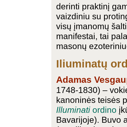
derinti praktinį g
vaizdiniu su proting
visų įmanomų šaltin
manifestai, tai pa
masonų ezoteriniu
Iliuminatų or
Adamas Vesgau
1748-1830) – vokie
kanoninės teisės p
Illuminati
ordino
įk
Bavarijoje). Buvo 