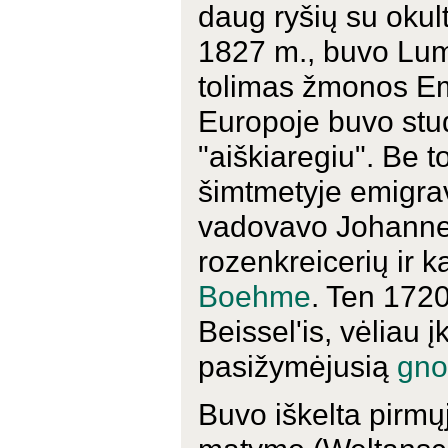
daug ryšių su okult
1827 m., buvo Luma
tolimas žmonos Em
Europoje buvo stu
"aiškiaregiu". Be t
šimtmetyje emigrav
vadovavo Johannes 
rozenkreicerių ir 
Boehme
. Ten 172
Beissel'is, vėliau
pasižymėjusią
gno
Buvo iškelta pirm