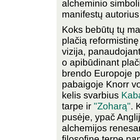
alcheminio simboli
manifestų autoriu
Koks bebūtų tų mani
plačią reformistinę
vizija, panaudojan
o apibūdinant plač
brendo Europoje p
pabaigoje Knorr vo
kelis svarbius
Kab
tarpe ir
"Zoharą"
. 
pusėje, ypač Angli
alchemijos renesan
filosofinę terpę pa