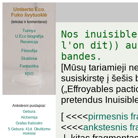
Umberto Eco.
Fuko švytuoklė
(tekstai ir komentarai)
Turinys
Nos inuisible
U.Eco biografija
Recencija
l'on dit)) au
Filosofija
bandes.
Skaitiniai
[Mūsų tariamieji n
Fantastika
NSO
susiskirstę į šešis 
(„Effroyables pacti
pretendus Inuisible
Ankstesni puslapiai:
Gebura
[ <<<<
pirmesnis f
Alchemija
Grafas Kaliostro
<<<<
ankstesnis f
5 Gebura: 41d. Okultizmo
mokslai
| kitas fragment