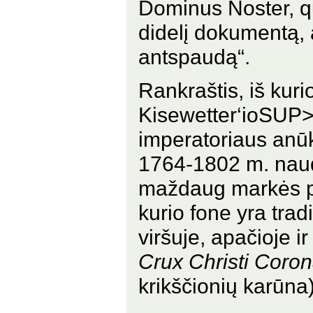
Dominus Noster, qui
didelį dokumentą, 
antspaudą“.
Rankraštis, iš kurio
Kisewetter‘ioSUP>4
imperatoriaus anūk
1764-1802 m. naud
maždaug markės pl
kurio fone yra trad
viršuje, apačioje i
Crux Christi Coro
krikščionių karūna)