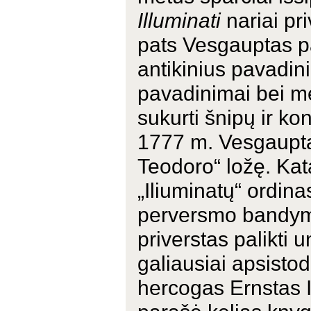
Illuminati
nariai pri
pats Vesgauptas 
antikinius pavadini
pavadinimai bei mė
sukurti šnipų ir kon
1777 m. Vesgauptas
Teodoro“ ložę. Ka
„Iliuminatų“ ordi
perversmo bandymo
priverstas palikti un
galiausiai apsisto
hercogas Ernstas II