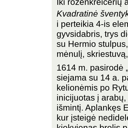
Iki rozenkreiceri
Kvadratinė šventy
i perteikia 4-is ele
gyvsidabris, trys d
su Hermio stulpus
mėnulį, skriestuvą,
1614 m. pasirodė „R
siejama su 14 a. 
kelionėmis po Ryt
inicijuotas į arabų
išmintį. Aplankęs Eg
kur įsteigė nedidel
kiekvienas brolis p