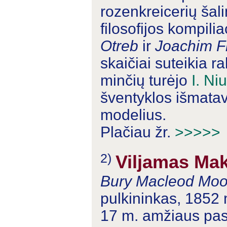
rozenkreicerių šal
filosofijos kompili
Otreb
ir
Joachim Fr
skaičiai suteikia r
minčių turėjo
I. Ni
šventyklos išmatav
modelius.
Plačiau žr.
>>>>>
2)
Viljamas Ma
Bury Macleod Moo
pulkininkas, 1852 
17 m. amžiaus past