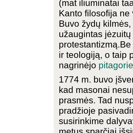
(mat iliuminatai ta
Kanto filosofija ne
Buvo žydų kilmės, 
užaugintas jėzuitų i
protestantizmą.Be t
ir teologiją, o taip
nagrinėjo
pitagori
1774 m. buvo įšven
kad masonai nesup
prasmės. Tad nuspr
pradžioje pasivadi
susirinkime dalyvav
metus sparčiai išsip