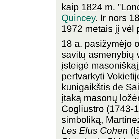
kaip 1824 m. "Lon
Quincey
. Ir nors 1
1972 metais jį vėl 
18 a. pasižymėjo ok
savitų asmenybių 
įsteigė masoniškąj
pertvarkyti Vokieti
kunigaikštis de Sa
įtaką masonų ložėm
Cogliustro (1743-1
simboliką, Martine
Les Elus Cohen
(I