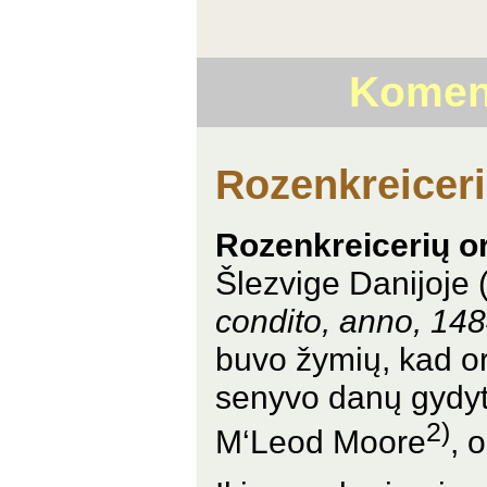
Koment
Rozenkreiceri
Rozenkreicerių o
Šlezvige Danijoje 
condito, anno, 14
buvo žymių, kad or
senyvo danų gydyto
2)
M‘Leod Moore
, 