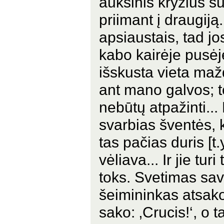
auksinis kryžius su
priimant į draugiją.
apsiaustais, tad j
kabo kairėje pusėj
išskusta vieta mažd
ant mano galvos; 
nebūtų atpažinti..
svarbias šventės, k
tas pačias duris [t.
vėliava... Ir jie tur
toks. Svetimas savo
šeimininkas atsako
sako: ‚Crucis!‘, o