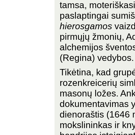
tamsa, moteriškasis
paslaptingai sumi
hierosgamos
vaizd
pirmųjų žmonių, Ad
alchemijos šventos
(Regina) vedybos.
Tikėtina, kad grup
rozenkreicerių sim
masonų ložes. An
dokumentavimas y
dienoraštis (1646 
mokslininkas ir kn