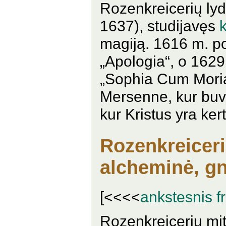
Rozenkreicerių lyd
1637), studijavęs
magiją. 1616 m. po M
„Apologia“, o 162
„Sophia Cum Moria
Mersenne, kur buv
kur Kristus yra ker
Rozenkreiceri
alcheminė, gn
[<<<<
ankstesnis f
Rozenkreicerių mit