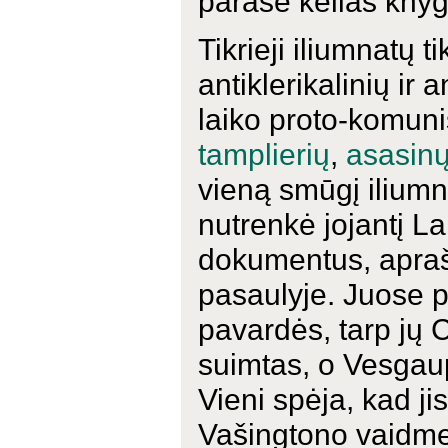
parašė kelias knyg
Tikrieji iliumnatų 
antiklerikalinių ir a
laiko proto-komunis
tamplierių
,
asasin
vieną smūgį iliumn
nutrenkė jojantį L
dokumentus, apraš
pasaulyje. Juose p
pavardės, tarp jų
suimtas, o Vesgaup
Vieni spėja, kad ji
Vašingtono vaidmen