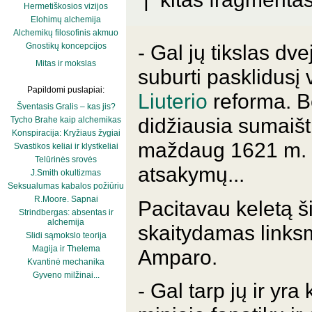
Hermetiškosios vizijos
Elohimų alchemija
Alchemikų filosofinis akmuo
- Gal jų tikslas dv
Gnostikų koncepcijos
Mitas ir mokslas
suburti pasklidusį 
Papildomi puslapiai:
Liuterio
reforma. Be
Šventasis Gralis – kas jis?
didžiausia sumaišt
Tycho Brahe kaip alchemikas
Konspiracija: Kryžiaus žygiai
maždaug 1621 m. m
Svastikos keliai ir klystkeliai
Telūrinės srovės
atsakymų...
J.Smith okultizmas
Seksualumas kabalos požiūriu
R.Moore. Sapnai
Pacitavau keletą š
Strindbergas: absentas ir
alchemija
skaitydamas links
Slidi sąmokslo teorija
Magija ir Thelema
Amparo.
Kvantinė mechanika
Gyveno milžinai...
- Gal tarp jų ir yra