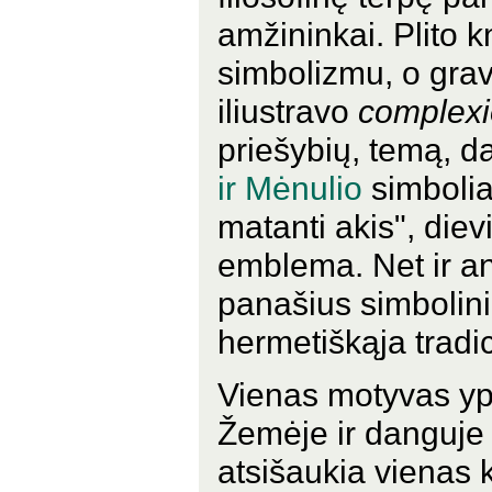
amžininkai. Plito 
simbolizmu, o grav
iliustravo
complexi
priešybių, temą, d
ir Mėnulio
simbolia
matanti akis", diev
emblema. Net ir a
panašius simbolini
hermetiškąja tradic
Vienas motyvas yp
Žemėje ir danguje 
atsišaukia vienas k