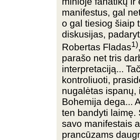
minioje fanatikų ir
manifestus, gal net
o gal tiesiog šiaip t
diskusijas, padaryt
1)
Robertas Fladas
parašo net tris da
interpretaciją... 
kontroliuoti, pras
nugalėtas ispanų, 
Bohemija dega... An
ten bandyti laimę.
savo manifestais a
prancūzams daugmaž