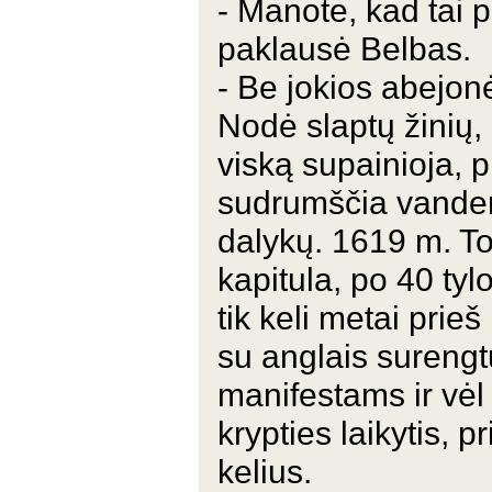
- Manote, kad tai 
paklausė Belbas.
- Be jokios abejonė
Nodė slaptų žinių, n
viską supainioja, 
sudrumščia vandenį
dalykų. 1619 m. To
kapitula, po 40 tyl
tik keli metai prieš
su anglais surengt
manifestams ir vėl 
krypties laikytis, p
kelius.