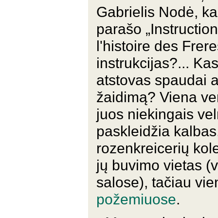
Gabrielis Nodė, kar
parašo „Instruction
l'histoire des Frer
instrukcijas?... Kas
atstovas spaudai ar
žaidimą? Viena vert
juos niekingais vel
paskleidžia kalbas,
rozenkreicerių kol
jų buvimo vietas (v
salose), tačiau vi
požemiuose
.