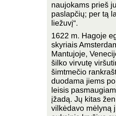
naujokams prieš ju
paslapčių; per tą l
liežuvį“.
1622 m. Hagoje egz
skyriais Amsterda
Mantujoje, Venecijoj
šilko virvutę viršu
šimtmečio rankrašt
duodama jiems po 
leisis pasmaugiama
įžadą. Jų kitas žen
vilkėdavo mėlyną j