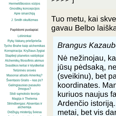
Hermetiškosios vizijos
Gnostikų koncepcijos
Apie sinarchiją
Tuo metu, kai skve
J. Smith okultizmas
gavau Belbo laišką
Papildomi puslapiai:
Lėlininkai
Rytų-Vakarų priešprieša
Brangus Kazaub
Tycho Brahe kaip alchemikas
Konspiracija: Kryžiaus žygiai
Nė nežinojau, kad
Slaptieji planetos valdytojai
Alchemikų filosofinis akmuo
jūsų pėdsaką, ne
Svastikos keliai ir klystkeliai
Telūrinės srovės
(sveikinu), bet 
Masonai atrado Ameriką?
Šventasis Gralis – kas jis?
koordinates. Man
Galingiausias pasaulio
žmogus?
kuriuos naujus f
Slidi sąmokslo teorija
Magija ir Thelema
Ardenčio istoriją
Strindbergas: Absentas ir
alchemija
metai, bet vis da
Didžiųjų misterijų šviesa