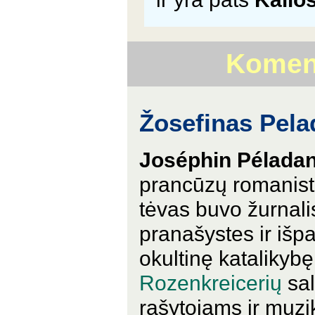
Koment
Žosefinas Pel
Joséphin Pélada
prancūzų romanista
tėvas buvo žurnali
pranašystes ir išpa
okultinę katalikybę.
Rozenkreicerių
sal
rašytojams ir muzi