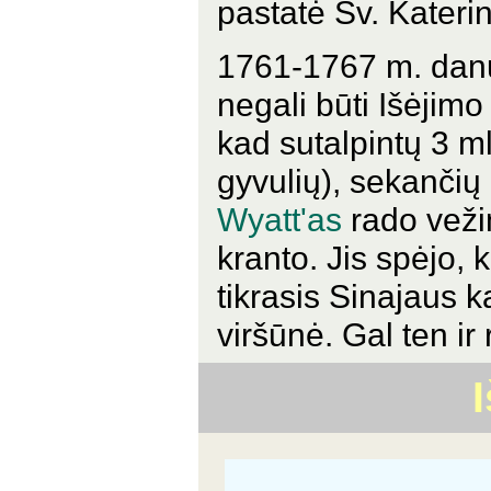
pastatė Šv. Kateri
1761-1767 m. danų 
negali būti Išėjimo
kad sutalpintų 3 m
gyvulių), sekančių
Wyatt'as
rado vežim
kranto. Jis spėjo, 
tikrasis Sinajaus k
viršūnė. Gal ten ir