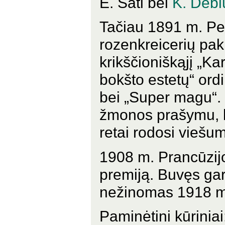
E. Sati bei
K. Debi
Tačiau 1891 m. Pe
rozenkreicerių pakr
krikščioniškąjį „Ka
bokšto estetų“ ord
bei „Super magu“. 
žmonos prašymu, li
retai rodosi viešu
1908 m. Prancūzijo
premiją. Buvęs gars
nežinomas 1918 m. 
Paminėtini kūrinia