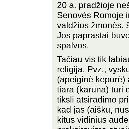
20 a. pradžioje ne
Senovės Romoje in
valdžios žmonės, šve
Jos paprastai buvo
spalvos.
Tačiau vis tik labi
religija. Pvz., vys
(apeiginė kepurė) 
tiara (karūna) turi
tiksli atsiradimo p
kad jas (aišku, nus
kitus vidinius aud