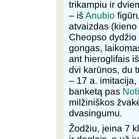
trikampiu ir dvi
– iš
Anubio
figūrų
atvaizdas (kieno 
Cheopso dydžio 
gongas, laikomas
ant hieroglifais 
dvi karūnos, du t
– 17 a. imitacija
banketą pas
Not
milžiniškos žvak
dvasingumu.
Žodžiu, įeina 7 
ir deglais, o už j