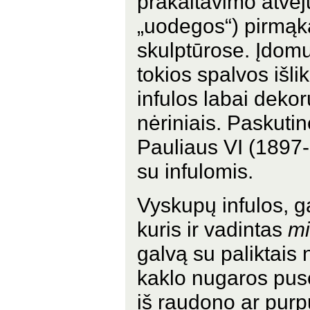
prakaitavimo atvej
„uodegos“) pirmąk
skulptūrose. Įdomu
tokios spalvos išli
infulos labai dekoru
nėriniais. Paskuti
Pauliaus VI (1897-
su infulomis.
Vyskupų infulos, gal
kuris ir vadintas
mi
galvą su paliktais 
kaklo nugaros pusė
iš raudono ar purpu