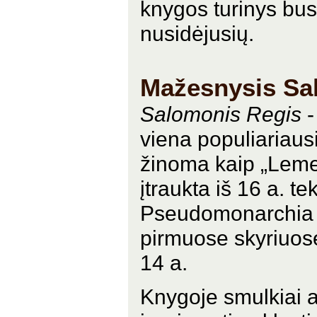
knygos turinys bu
nusidėjusių.
Mažesnysis Sa
Salomonis Regis
-
viena populiariausi
žinoma kaip „Leme
įtraukta iš 16 a. t
Pseudomonarchia 
pirmuose skyriuos
14 a.
Knygoje smulkiai a