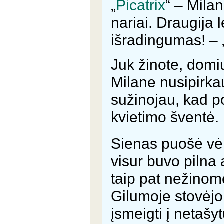
„
Picatrix
“ – Milan
nariai. Draugija 
išradingumas! – „
Juk žinote, domi
Milane nusipirkau
sužinojau, kad po
kvietimo šventė.
Sienas puošė vė
visur buvo pilna 
taip pat nežinomo
Gilumoje stovėjo 
įsmeigti į netašy