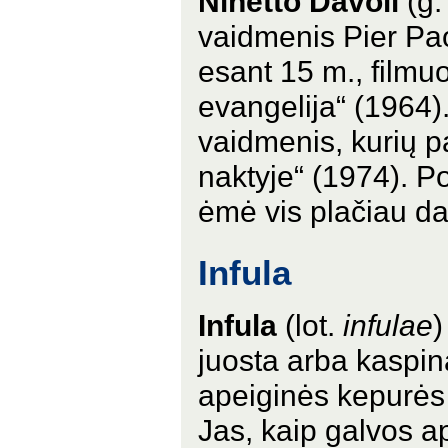
Ninetto Davoli
(g.
vaidmenis Pier Pao
esant 15 m., filmu
evangelija“ (1964)
vaidmenis, kurių p
naktyje“ (1974). Po
ėmė vis plačiau dal
Infula
Infula
(lot.
infulae
)
juosta arba kaspin
apeiginės kepurės 
Jas, kaip galvos a