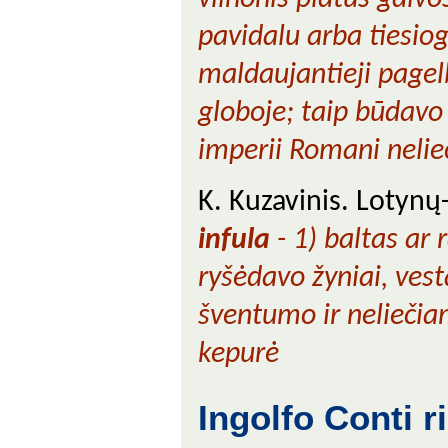
pavidalu arba tiesio
maldaujantieji pagel
globoje; taip būdavo
imperii Romani
nelie
K. Kuzavinis. Lotynų
infula
- 1) baltas ar 
ryšėdavo žyniai, vesta
šventumo ir neliečia
kepurė
Ingolfo Conti r