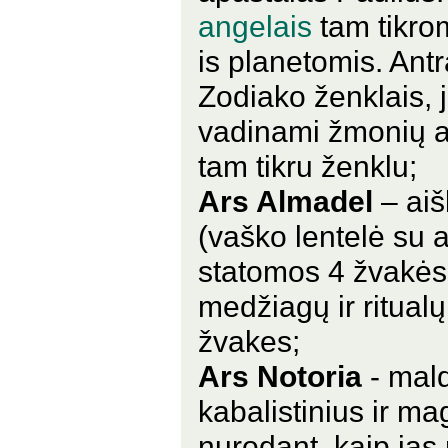
angelais
tam tikrom
is planetomis. Antr
Zodiako ženklais, j
vadinami žmonių a
tam tikru ženklu;
Ars Almadel
– aiš
(vaško lentelė su a
statomos 4 žvakės.
medžiagų ir ritual
žvakes;
Ars Notoria
- mald
kabalistinius ir ma
nurodant, kaip jas 