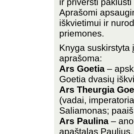
ir priversti paklust
Aprašomi apsaugini
iškvietimui ir nur
priemones.
Knyga suskirstyta į
aprašoma:
Ars Goetia
– apskr
Goetia dvasių iškvi
Ars Theurgia Goe
(vadai, imperatoriai
Saliamonas; paaišk
Ars Paulina
– anot
apaštalas Paulius. 