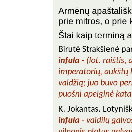
Armėnų apaštališko
prie mitros, o prie
Štai kaip terminą 
Birutė Strakšienė pa
infula
- (lot. raištis,
imperatorių, aukštų k
valdžią; juo buvo pe
puošni apeiginė katal
K. Jokantas. Lotyniš
infula
- vaidilų galvo
vilnonis platus gal