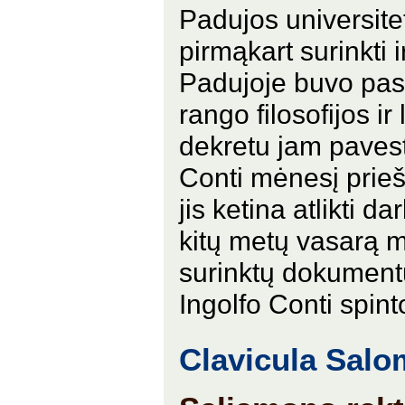
Padujos universit
pirmąkart surinkti i
Padujoje buvo pas
rango filosofijos ir
dekretu jam pavest
Conti mėnesį prieš 
jis ketina atlikti d
kitų metų vasarą mi
surinktų dokumentų
Ingolfo Conti spinto
Clavicula Salo