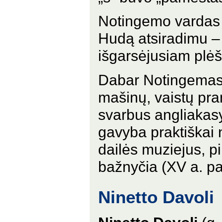
Notingemo vardas 
Hudą atsiradimu – 
išgarsėjusiam plėš
Dabar Notingemas 
mašinų, vaistų pra
svarbus angliakasy
gavyba praktiškai
dailės muziejus, pil
bažnyčia (XV a. pab
Ninetto Davoli