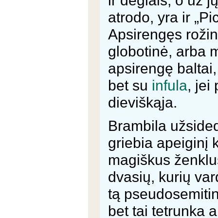
atrodo, yra ir „P
Apsirengęs rožini
globotinė, arba 
apsirengę baltai
bet su
infula
, je
dieviškąja.
Brambila užside
griebia apeiginį 
magiškus ženklus
dvasių, kurių var
tą pseudosemiti
bet tai tetrunka a