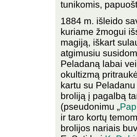
tunikomis, papuoš
1884 m. išleido sa
kuriame žmogui išs
magiją, iškart sul
atgimusiu susidomė
Peladaną labai ve
okultizmą pritrauk
kartu su Peladanu
broliją į pagalbą 
(pseudonimu „
Pap
ir taro kortų temo
brolijos nariais bu