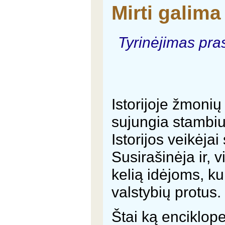
Mirti galima
Tyrinėjimas pra
Istorijoje žmonių
sujungia stambius
Istorijos veikėja
Susirašinėja ir, 
kelią idėjoms, kur
valstybių protus.
Štai ką enciklop