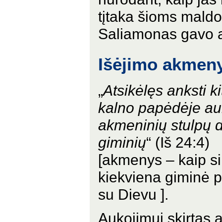
tįtaka šioms mald
Saliamonas gavo a
Išėjimo akmen
„
Atsikėlęs anksti ki
kalno papėdėje au
akmeninių stulpų dv
giminių
“ (Iš 24:4)
[akmenys – kaip si
kiekviena giminė p
su Dievu ].
Aukojimui skirtas 