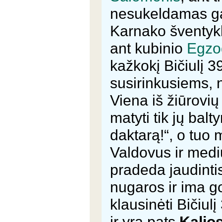
nesukeldamas gai
Karnako šventykl
ant kubinio
Egzo
kažkokį Bičiulį 3
susirinkusiems, 
Viena iš žiūrovių
matyti tik jų bal
daktarą!“, o tuo
Valdovus ir medi
pradeda jaudintis
nugaros ir ima god
klausinėti Bičiulį
ir yra pats
Kalio