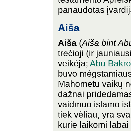
panaudotas įvardi
Aiša
Aiša
(
Aiša bint Ab
trečioji (ir jauniaus
veikėja;
Abu Bakro
buvo mėgstamiaus
Mahometu vaikų ne
dažnai pridedamas 
vaidmuo islamo ist
tiek vėliau, yra sv
kurie laikomi laba