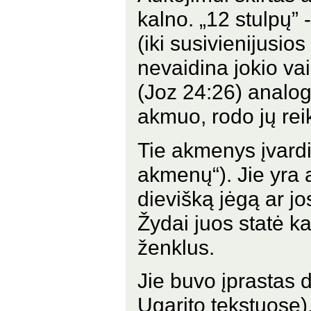
kalno. „12 stulpų” 
(iki susivienijusios
nevaidina jokio va
(Joz 24:26) analog
akmuo, rodo jų re
Tie akmenys įvardi
akmenų“). Jie yra a
dievišką jėgą ar j
Žydai juos statė 
ženklus.
Jie buvo įprastas
Ugarito tekstuose)