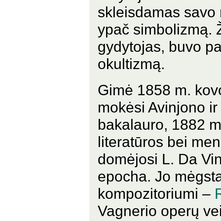
skleisdamas savo 
ypač simbolizmą. Ž
gydytojas, buvo pa
okultizmą.
Gimė 1858 m. kovo 
mokėsi Avinjono ir
bakalauro, 1882 m. 
literatūros bei men
domėjosi L. Da Vin
epocha. Jo mėgsta
kompozitoriumi –
Vagnerio operų vei