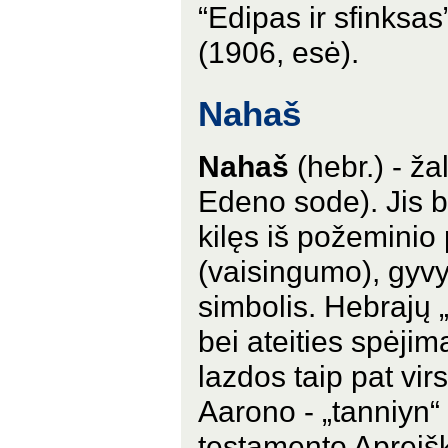
“Edipas ir sfinksas
(1906, esė).
Nahaš
Nahaš
(hebr.) - žal
Edeno sode). Jis b
kilęs iš požeminio
(vaisingumo), gyvy
simbolis. Hebrajų 
bei ateities spėji
lazdos taip pat vi
Aarono - „tanniyn“ 
testamento Apreišk