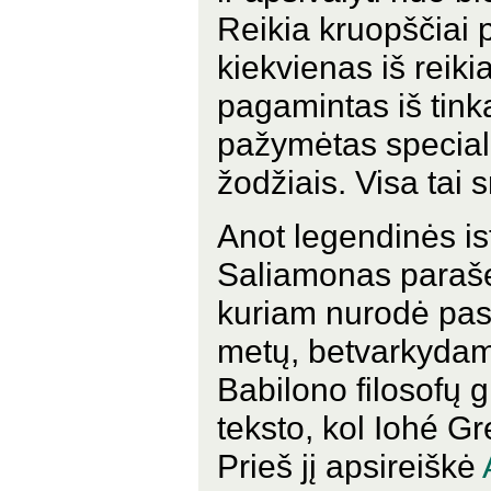
Reikia kruopščiai 
kiekvienas iš reiki
pagamintas iš tink
pažymėtas speciali
žodžiais. Visa tai
Anot legendinės ist
Saliamonas paraš
kuriam nurodė pasl
metų, betvarkydam
Babilono filosofų 
teksto, kol Iohé Gr
Prieš jį apsireiškė