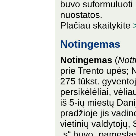
buvo suformuluoti 
nuostatos.
Plačiau skaitykite
Notingemas
Notingemas
(
Not
prie Trento upės; 
275 tūkst. gyvento
persikėlėliai, vėlia
iš 5-ių miestų Dan
pradžioje jis vadi
vietinių valdytojų,
„s“ buvo „pamestas