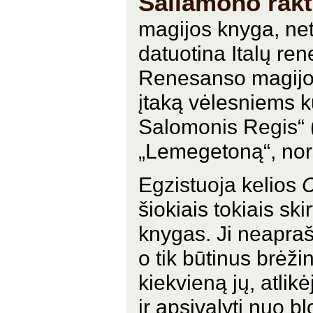
Saliamono rak
magijos knyga, net
datuotina Italų ren
Renesanso magijos
įtaką vėlesniems k
Salomonis Regis“ 
„Lemegetoną“, nors
Egzistuoja kelios
C
šiokiais tokiais sk
knygas. Ji neapraš
o tik būtinus brėž
kiekvieną jų, atlik
ir apsivalyti nuo 