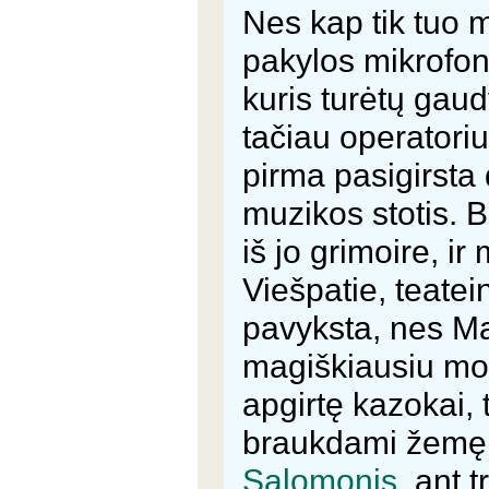
Nes kap tik tuo 
pakylos mikrofon
kuris turėtų gau
tačiau operatoriu
pirma pasigirsta
muzikos stotis. B
iš jo grimoire, 
Viešpatie, teatei
pavyksta, nes Ma
magiškiausiu mom
apgirtę kazokai,
braukdami žemę.
Salomonis
, ant 