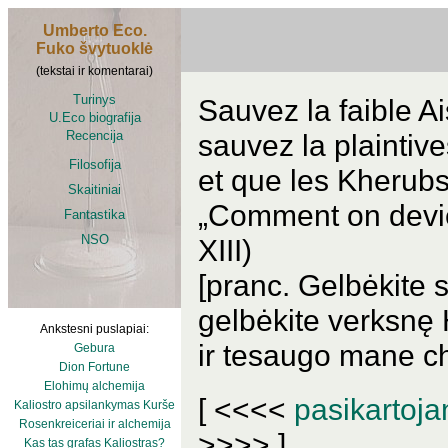
Umberto Eco.
Fuko švytuoklė
(tekstai ir komentarai)
Turinys
Sauvez la faible A
U.Eco biografija
Recencija
sauvez la plaintiv
Filosofija
et que les Kherub
Skaitiniai
„Comment on devie
Fantastika
NSO
XIII)
[pranc. Gelbėkite 
gelbėkite verksnę 
Ankstesni puslapiai:
ir tesaugo mane ch
Gebura
Dion Fortune
Elohimų alchemija
[ <<<<
pasikartoja
Kaliostro apsilankymas Kurše
Rosenkreiceriai ir alchemija
>>>> ]
Kas tas grafas Kaliostras?