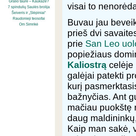
Gralio taurė – Kaukaze?
visai to nenorėda
7 spindulių Saulės brolija
Šeiveris ir „Slėpiniai“
Raudonieji teosofai
Buvau jau beveik 
Om Simrikė
prieš dvi savaite
prie
San Leo uol
popiežiaus domini
Kaliostrą
celėje 
galėjai patekti p
kurį pasmerktasis
bažnyčias. Ant gu
mačiau puokštę r
daug maldininkų, 
Kaip man sakė, vi