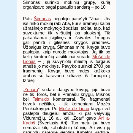
Šimonas surinko mokinių grupę, kurią
organizavo pagal pasaulio sandarą – po 10.
Pats
Šimonas
negalėjo parašyti "Zoar". Jis
išsirinko mokinį rabi Aba, kuris aramėjų kalba
užrašinėjo mokytojo žodžius, tačiau taip, kad
suvoktume tik viršutinį jos sluoksnį. Tik
pakankamai įsigilinęs ir išsivalęs žmogus
gali panirti į gilesnes knygos prasmes.
Užbaigus knygą, Šimonas mirė. Knyga buvo
paslėpta, kaip nurodė mokytojas. Ją tik po
kelių šimtmečių atsitiktinai surado
Mošė de
Lionas
– į ją suvyniotą maistą iš turgaus
atnešė jo mokinys. Pavyko surinkti 2700 jos
fragmentų. Knygą buvo radęs kažkoks
arabas su karavanu keliavęs iš Tarpupio į
Izraelį.
„
Zoharą
“ sudarė daugybė knygų, joje buvo
ne tik Toros, bet ir Pranašų knygų, Mišnos
bei
Talmudo
komentarai. Tie fragmentai
beveik neišliko, - tik komentarai Mozės
Penkiaknygei. Po
Mošė de Liono
knyga vėl
paslėpta daugeliui amžių iki pat vėlyvųjų
Viduramžių, 16 a., kai „Zoar“ gavo
Ari a-
Kadoš
(Šventasis Ari). Tuo metu jau buvo
nemažai kitų kabalistinių kūrinių. Ari visų jų
pagrindu parengė vientisą Kabalos vadovą,