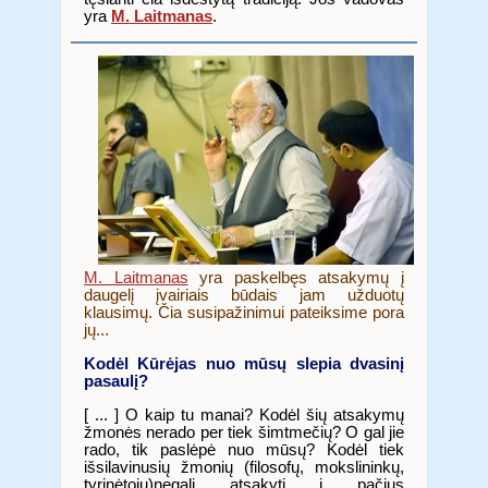
yra
M. Laitmanas
.
M. Laitmanas
yra paskelbęs atsakymų į
daugelį įvairiais būdais jam užduotų
klausimų. Čia susipažinimui pateiksime pora
jų...
Kodėl Kūrėjas nuo mūsų slepia dvasinį
pasaulį?
[ ... ] O kaip tu manai? Kodėl šių atsakymų
žmonės nerado per tiek šimtmečių? O gal jie
rado, tik paslėpė nuo mūsų? Kodėl tiek
išsilavinusių žmonių (filosofų, mokslininkų,
tyrinėtojų)negali atsakyti į pačius