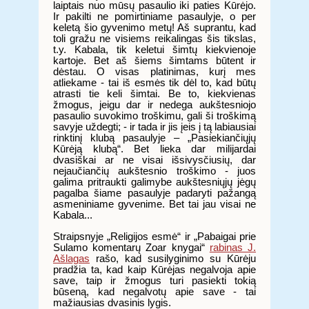
laiptais nuo mūsų pasaulio iki paties Kūrėjo.
Ir pakilti ne pomirtiniame pasaulyje, o per
keletą šio gyvenimo metų! Aš suprantu, kad
toli gražu ne visiems reikalingas šis tikslas,
t.y. Kabala, tik keletui šimtų kiekvienoje
kartoje. Bet aš šiems šimtams būtent ir
dėstau. O visas platinimas, kurį mes
atliekame - tai iš esmės tik dėl to, kad būtų
atrasti tie keli šimtai. Be to, kiekvienas
žmogus, jeigu dar ir nedega aukštesniojo
pasaulio suvokimo troškimu, gali ši troškimą
savyje uždegti; - ir tada ir jis įeis į tą labiausiai
rinktinį klubą pasaulyje – „Pasiekiančiųjų
Kūrėją klubą“. Bet lieka dar milijardai
dvasiškai ar ne visai išsivysčiusių, dar
nejaučiančių aukštesnio troškimo - juos
galima pritraukti galimybe aukštesniųjų jėgų
pagalba šiame pasaulyje padaryti pažangą
asmeniniame gyvenime. Bet tai jau visai ne
Kabala...
Straipsnyje „Religijos esmė“ ir „Pabaigai prie
Sulamo komentarų Zoar knygai“
rabinas J.
Ašlagas
rašo, kad susilyginimo su Kūrėju
pradžia ta, kad kaip Kūrėjas negalvoja apie
save, taip ir žmogus turi pasiekti tokią
būseną, kad negalvotų apie save - tai
mažiausias dvasinis lygis.