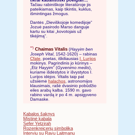
tikrai kabalistiški poelgiai!...
Tačiau rabiniškoje literatūroje jis
pateikiamas, kaip tikintis, kuklus,
išmintingas žmogus.
Dantės „Dieviškojoje komedijoje“
Jozuė pasirodo Marso danguje
kartu su kitai „kovotojais už
tikėjimą“.
**)
Chaimas Vitalis
(
Hayyim ben
Joseph Vital
, 1542-1620) – rabinas
Cfate
, poetas, iškiliausias
I. Lurijos
mokinys. Pagrindinis jo kūrinys –
„Etz Hayyim“ (
Gyvenimo medis
),
kuriame išdėstytos ir išvystytos I.
Lurijos idėjos. Vitalis taip pat
užsiiėmė
halachos
, astronomijos
klausimais, rašė dvasinio pobūdžio
eiles arabų kalba. 1590 m. gavo
rabino vardą ir po 4 m. apsigyveno
Damaske.
Kabalos šaknys
Mistinė kabala
Sefer Yetzirah
Rozenkreicerių simbolika
Interviu su Ravu Laitmanu