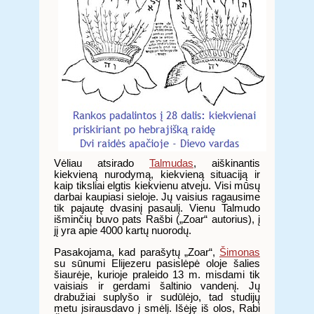
Vėliau atsirado
Talmudas
, aiškinantis
kiekvieną nurodymą, kiekvieną situaciją ir
kaip tiksliai elgtis kiekvienu atveju. Visi mūsų
darbai kaupiasi sieloje. Jų vaisius ragausime
tik pajautę dvasinį pasaulį. Vienu Talmudo
išminčių buvo pats Rašbi („Zoar“ autorius), į
jį yra apie 4000 kartų nuorodų.
Pasakojama, kad parašytų „Zoar“,
Šimonas
su sūnumi Elijezeru pasislėpė oloje šalies
šiaurėje, kurioje praleido 13 m. misdami tik
vaisiais ir gerdami šaltinio vandenį. Jų
drabužiai suplyšo ir sudūlėjo, tad studijų
metu įsirausdavo į smėlį. Išėję iš olos, Rabi