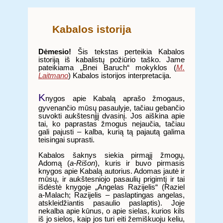
Kabalos istorija
Dėmesio!
Šis tekstas perteikia Kabalos
istoriją iš kabalistų požiūrio taško. Jame
pateikiama „Bnei Baruch“ mokyklos (
M.
Laitmano
) Kabalos istorijos interpretacija.
K
nygos apie Kabalą aprašo žmogaus,
gyvenančio mūsų pasaulyje, tačiau gebančio
suvokti aukštesnįjį dvasinį. Jos aiškina apie
tai, ko paprastas žmogus nejaučia, tačiau
gali pajusti – kalba, kurią tą pajautą galima
teisingai suprasti.
Kabalos šaknys siekia pirmąjį žmogų,
Adomą (
a-Rišon
), kuris ir buvo pirmasis
knygos apie Kabalą autorius. Adomas jautė ir
mūsų, ir aukštesniojo pasaulių prigimtį ir tai
išdėstė knygoje „Angelas Razijelis“ (Raziel
a-Malach; Razijelis – paslaptingas angelas,
atskleidžiantis pasaulio paslaptis). Joje
nekalba apie kūnus, o apie sielas, kurios kils
iš jo sielos, kaip jos turi eiti žemiškuoju keliu,