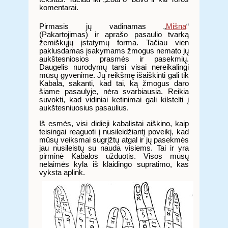
komentarai.
Pirmasis jų vadinamas „
Mišna
“
(Pakartojimas) ir aprašo pasaulio tvarką
žemiškųjų įstatymų forma. Tačiau vien
paklusdamas įsakymams žmogus nemato jų
aukštesniosios prasmės ir pasekmių.
Daugelis nurodymų tarsi visai nereikalingi
mūsų gyvenime. Jų reikšmę išaiškinti gali tik
Kabala, sakanti, kad tai, ką žmogus daro
šiame pasaulyje, nėra svarbiausia. Reikia
suvokti, kad vidiniai ketinimai gali kilstelti į
aukštesniuosius pasaulius.
Iš esmės, visi didieji kabalistai aiškino, kaip
teisingai reaguoti į nusileidžiantį poveikį, kad
mūsų veiksmai sugrįžtų atgal ir jų pasekmės
jau nusileistų su nauda visiems. Tai ir yra
pirminė Kabalos užduotis. Visos mūsų
nelaimės kyla iš klaidingo supratimo, kas
vyksta aplink.