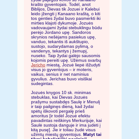
krašto gyventojais. Todėl, anot
Biblijos, Dievas tik Jozuei ir Kalebui
leido įžengti į Kanaano kraštą, o kiti
tos genties žydai buvo pasmerkti iki
mirties klajoti dykumoje. Jozuės
vadovaujami žydai stebuklingu būdu
perėjo Jordano upę. Sandoros
skrynios nešėjams pasiekus upę,
vanduo, tekantis iš aukštupio,
sustojo, sudarydamas pylimą, o
vandenys, tekantys į žemupį,
nuseko. Taip žydai galėjo sausomis
kojomis pereiti upę. Užėmus svarbų
Jericho
miestą, Jozuė liepė išžudyti
visus jo gyventojus – ir moteris,
vaikus, senius ir net naminius
gyvulius. Jerichas buvo visiškai
sudegintas.
Jozuės knygos 10 sk. minimas
stebuklas, kai Dievas Jozuės
prašymu sustabdęs Saulę ir Menulį
ir taip pailginęs dieną, kad žydai
spėtų iškovoti pergalę prieš
amoritus [ir todėl Jozuė efektu
pavadintas reiškinys Merkurijuje, kai
Saulė sustoja danguje ir ima judėti į
kitą pusę]. Jie ir toliau žudė visus
užimtų miestų gyventojus.
Matyt tai