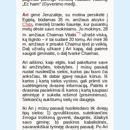
„Ec haim“ (Gyvenimo medį).
Ari
gimė Jeruzalėje, su motina persikėlė į
Egiptą, būdamas 35 m. amžiaus atvyko į
Cfatą
, miestelį Izraelio šiaurėje, kur pusantrų
metų dėstė savo mokiniams. Jo mokinys, 28
**)
m. amžiaus Chaimas Vitalis
užrašė viską,
ką išgirdo – ir tai sudarė 20 tomų. Ari mirė 36
m. amžiaus ir prisakė Chaimui tęsti jo veiklą.
Dalį užrašų užkasė į Ari kapą, dalį paėmė
saugoti giminaitis, o dalį tvarkė Chaimas.
Ari aiškino, kaip elgtis, kad pakeltume save
iki amžinybės, tobulybės. Į mūsų pasaulį
nuolat nusileidžia sielos, kurios jau buvo čia
anksčiau, tik dabar įgavę naujus kūnus. Iš
kartos į kartą sielos vystosi, gali priimti vis
sudėtingesnę dvasinę informaciją. Patirtis ir
dvasiniai pasiekimai iš kartos į kartą kaupiasi
atmintyje ir sukelia
rešimot
(prisiminimus).
Siekiančių aukštumų sielų vis daugėja.
Iki Ari į mūsų pasaulį nusileisdavo tik dviejų
tipų sielos: 1) gyvuliškosios, suteikiančios
žmogui troškimą gyventi, daugintis, išlaikyti
savo giminę; b) paskiros kabalistinės,
savarankiškai tyrinėję dvasinį pasaulį. Po Ari