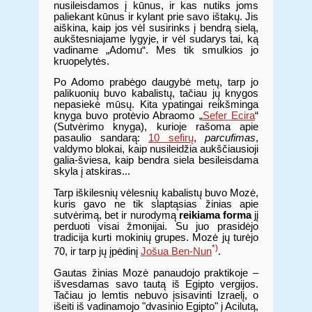
nusileisdamos į kūnus, ir kas nutiks joms
paliekant kūnus ir kylant prie savo ištakų. Jis
aiškina, kaip jos vėl susirinks į bendrą sielą,
aukštesniajame lygyje, ir vėl sudarys tai, ką
vadiname „Adomu“. Mes tik smulkios jo
kruopelytės.
Po Adomo prabėgo daugybė metų, tarp jo
palikuonių buvo kabalistų, tačiau jų knygos
nepasiekė mūsų. Kita ypatingai reikšminga
knyga buvo protėvio Abraomo „
Sefer Ecira
“
(Sutvėrimo knyga), kurioje rašoma apie
pasaulio sandarą:
10 sefirų
,
parcufimas
,
valdymo blokai, kaip nusileidžia aukščiausioji
galia-šviesa, kaip bendra siela besileisdama
skyla į atskiras...
Tarp iškilesnių vėlesnių kabalistų buvo Mozė,
kuris gavo ne tik slaptąsias žinias apie
sutvėrimą, bet ir nurodymą
reikiama forma
jį
perduoti visai žmonijai. Su juo prasidėjo
tradicija kurti mokinių grupes. Mozė jų turėjo
*)
70, ir tarp jų įpėdinį
Jošua Ben-Nun
.
Gautas žinias Mozė panaudojo praktikoje –
išvesdamas savo tautą iš Egipto vergijos.
Tačiau jo lemtis nebuvo įsisavinti Izraelį, o
išeiti iš vadinamojo "dvasinio Egipto" į Acilutą,