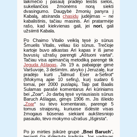
laikmečio į pasaulį pradėjo leistis sielos,
sukeliančios žmonėms norą siekti
dvasingumo. Daugybė žmonių panyra į
Kabalą, atsiranda
chasidų
judėjimas – ne
kabalistinis, tačiau masinis. Ari pratarmėje
rašo, kad kiekvienas gali, jei
nori
, gali
užsiimti Kabala.
Po Chaimo Vitalio veiklą tęsė jo sūnus
Šmuelis Vitalis, vėliau šio sūnus. Trečioje
kartoje buvo atkastas Ari kapas ir iš jame
buvusių užrašų parengti „Aštuoni vartai“.
Tačiau visa apimančią metodiką parengė tik
Jeguda Ašlagas
. Jis 19 a. pabaigoje gimė
Varšuvoje, 3 dešimtm. atvyko į Jeruzalę, kur
pradėjo kurti „Talmud Eser a-Sefirot“
(Mokymą apie 10 sefirų), kurį sudaro 6
tomai, per 2000 puslapių. Taip pat Baalis
Sulamas parašė komentarus Ari kūriniams
bei „Zoar“. Jo darbą tęsė vyriausiasis sūnus
Baruch Ašlagas, gimęs 1906 m. Jis išleido
„
Zoar
“ su tėvo komentarais, parengė 5
tomus straipsnių, kuriuose išdėstė visas
žmogaus būsenas siekiant aukštesniojo
pasaulio, tėvo mokymo užrašus „Išgirsta“.
Po jo mirties įsikūrė grupė „
Bnei Baruch
",
tęsianti čia išdėstytą tradiciją. Jos vadovas