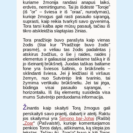
kuriame žmonija randasi anapus laiko,
erdvės, nemirtingumo. Tai jis išdėstė "Toroje"
(iš "or" – šviesa ir iš "oraa", nurodymas),
kurioje žmogus gali rasti pasaulio sąrangą,
suprasti, kaip reikia tvarkyti savo gyvenimą.
Tora tarsi kalba apie mūsų pasaulį, tačiau iš
tikro atskleidžia slaptąsias žinias.
Tora pradžioje buvo parašyta kaip vienas
žodis (štai kur "Pradžioje buvo žodis"
prasmė), o vėliau tas žodis padalintas į
atskirus žodžius, o šie į raides, raidės į
elementus ir galiausiai pasiekiame tašką ir iš
jo išeinantį brūkšnelį. Juodas taškas baltame
fone yra šviesos šaltinis, o brūkšnelis –
sklindanti šviesa. Jei ji leidžiasi iš viršaus
žemyn, nuo Sutvėrėjo link tvarinio, tai
žymima vertikaliu brūkšneliu. Jei tai jėga,
būdinga visai pasaulio sąrangai, -
horizontaliu. Iš šių elementų susideda visa
mums Sutvėrėjo perduodama informacija.
Ž
inantis kaip skaityti Torą žmogus gali
perskaityti savo praeitį, dabartį ir ateitį. Raktu
jos skaitymui yra
Šimono bar-Johai
(Rašbi)
„
Zoar
“ (
Pašvaistė
), kurioje komentuojamos
penkios Toros dalys, aiškinama, ką slepia jos
tekstas. Tačiau iki „Zoar'o“ buvo ir kiti Toros