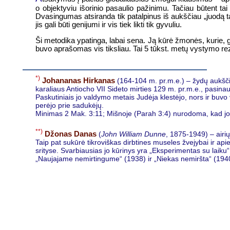
o objektyviu išorinio pasaulio pažinimu. Tačiau būtent t
Dvasingumas atsiranda tik patalpinus iš aukščiau „juodą taš
jis gali būti genijumi ir vis tiek likti tik gyvuliu.
Ši metodika ypatinga, labai sena. Ją kūrė žmonės, kurie,
buvo aprašomas vis tiksliau. Tai 5 tūkst. metų vystymo rez
*)
Johananas Hirkanas
(164-104 m. pr.m.e.) – žydų aukšči
karaliaus Antiocho VII Sideto mirties 129 m. pr.m.e., pasinau
Paskutiniais jo valdymo metais Judėja klestėjo, nors ir buvo v
perėjo prie sadukėjų.
Minimas 2 Mak. 3:11; Mišnoje (Parah 3:4) nurodoma, kad j
**)
Džonas Danas
(
John William Dunne
, 1875-1949) – airių
Taip pat sukūrė tikroviškas dirbtines museles žvejybai ir ap
srityse. Svarbiausias jo kūrinys yra „Eksperimentas su laiku
„Naujajame nemirtingume“ (1938) ir „Niekas nemiršta“ (1940).