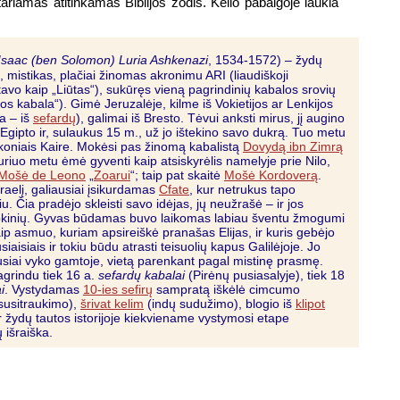
ištariamas atitinkamas Biblijos žodis. Kelio pabaigoje laukia
Isaac (ben Solomon) Luria Ashkenazi
, 1534-1572) – žydų
, mistikas, plačiai žinomas akronimu ARI (liaudiškoji
aktavo kaip „Liūtas“), sukūręs vieną pagrindinių kabalos srovių
jos kabala“). Gimė Jeruzalėje, kilme iš Vokietijos ar Lenkijos
a – iš
sefardų
), galimai iš Bresto. Tėvui anksti mirus, jį augino
 Egipto ir, sulaukus 15 m., už jo ištekino savo dukrą. Tuo metu
skoniais Kaire. Mokėsi pas žinomą kabalistą
Dovydą ibn Zimrą
iuo metu ėmė gyventi kaip atsiskyrėlis namelyje prie Nilo,
Mošė de Leono
„
Zoarui
“; taip pat skaitė
Mošė Kordoverą
.
zraelį, galiausiai įsikurdamas
Cfate
, kur netrukus tapo
u. Čia pradėjo skleisti savo idėjas, jų neužrašė – ir jos
okinių. Gyvas būdamas buvo laikomas labiau šventu žmogumi
aip asmuo, kuriam apsireiškė pranašas Elijas, ir kuris gebėjo
iaisiais ir tokiu būdu atrasti teisuolių kapus Galilėjoje. Jo
iai vyko gamtoje, vietą parenkant pagal mistinę prasmę.
agrindu tiek 16 a.
sefardų kabalai
(Pirėnų pusiasalyje), tiek 18
i
. Vystydamas
10-ies sefirų
sampratą iškėlė cimcumo
 susitraukimo),
šrivat kelim
(indų sudužimo), blogio iš
klipot
ir žydų tautos istorijoje kiekviename vystymosi etape
 išraiška.