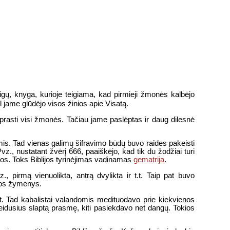
gų, knyga, kurioje teigiama, kad pirmieji žmonės kalbėjo
ėl jame glūdėjo visos žinios apie Visatą.
ų suprasti visi žmonės. Tačiau jame paslėptas ir daug dilesnė
mis. Tad vienas galimų šifravimo būdų buvo raides pakeisti
., nustatant žvėrį 666, paaiškėjo, kad tik du žodžiai turi
udos. Toks Biblijos tyrinėjimas vadinamas
gematrija
.
, pirmą vienuolikta, antrą dvylikta ir t.t. Taip pat buvo
ijos žymenys.
nt. Tad kabalistai valandomis medituodavo prie kiekvienos
leidusius slaptą prasmę, kiti pasiekdavo net dangų. Tokios