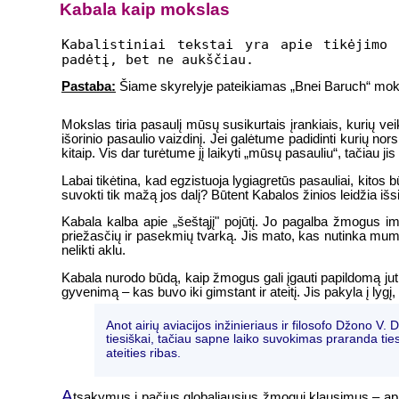
Kabala kaip mokslas
Kabalistiniai tekstai yra apie tikėjimo 
padėtį, bet ne aukščiau.
Pastaba:
Šiame skyrelyje pateikiamas „Bnei Baruch“ moky
Mokslas tiria pasaulį mūsų susikurtais įrankiais, kurių v
išorinio pasaulio vaizdinį. Jei galėtume padidinti kurių nor
kitaip. Vis dar turėtume jį laikyti „mūsų pasauliu“, tačiau j
Labai tikėtina, kad egzistuoja lygiagretūs pasauliai, kitos
suvokti tik mažą jos dalį? Būtent Kabalos žinios leidžia išs
Kabala kalba apie „šeštąjį" pojūtį. Jo pagalba žmogus ima
priežasčių ir pasekmių tvarką. Jis mato, kas nutinka mums, 
nelikti aklu.
Kabala nurodo būdą, kaip žmogus gali įgauti papildomą jutimą
gyvenimą – kas buvo iki gimstant ir ateitį. Jis pakyla į lygį, k
Anot airių aviacijos inžinieriaus ir filosofo Džono V.
tiesiškai, tačiau sapne laiko suvokimas praranda ti
ateities ribas.
A
tsakymus į pačius globaliausius žmogui klausimus – apie