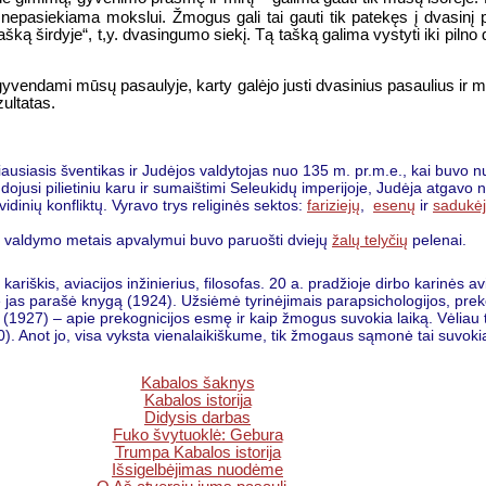
ai nepasiekiama mokslui. Žmogus gali tai gauti tik patekęs į dvasin
ką širdyje“, t,y. dvasingumo siekį. Tą tašką galima vystyti iki pilno 
 gyvendami mūsų pasaulyje, karty galėjo justi dvasinius pasaulius i
ultatas.
ausiasis šventikas ir Judėjos valdytojas nuo 135 m. pr.m.e., kai buv
dojusi pilietiniu karu ir sumaištimi Seleukidų imperijoje, Judėja atgavo n
idinių konfliktų. Vyravo trys religinės sektos:
fariziejų
,
esenų
ir
sadukė
o valdymo metais apvalymui buvo paruošti dviejų
žalų telyčių
pelenai.
 kariškis, aviacijos inžinierius, filosofas. 20 a. pradžioje dirbo karinės 
ie jas parašė knygą (1924). Užsiėmė tyrinėjimais parapsichologijos, pre
“ (1927) – apie prekognicijos esmę ir kaip žmogus suvokia laiką. Vėliau 
 Anot jo, visa vyksta vienalaikiškume, tik žmogaus sąmonė tai suvokia t
Kabalos šaknys
Kabalos istorija
Didysis darbas
Fuko švytuoklė: Gebura
Trumpa Kabalos istorija
Išsigelbėjimas nuodėme