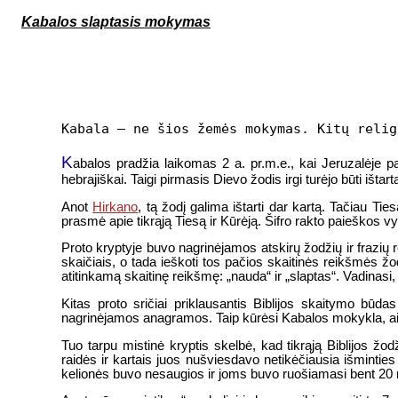
Kabalos slaptasis mokymas
Kabala – ne šios žemės mokymas. Kitų relig
K
abalos pradžia laikomas 2 a. pr.m.e., kai Jeruzalėje p
hebrajiškai. Taigi pirmasis Dievo žodis irgi turėjo būti išta
Anot
Hirkano
, tą žodį galima ištarti dar kartą. Tačiau Tie
prasmė apie tikrąją Tiesą ir Kūrėją. Šifro rakto paieškos vy
Proto kryptyje buvo nagrinėjamos atskirų žodžių ir frazių
skaičiais, o tada ieškoti tos pačios skaitinės reikšmės ž
atitinkamą skaitinę reikšmę: „nauda“ ir „slaptas“. Vadinas
Kitas proto sričiai priklausantis Biblijos skaitymo būda
nagrinėjamos anagramos. Taip kūrėsi Kabalos mokykla, aišk
Tuo tarpu mistinė kryptis skelbė, kad tikrąją Biblijos ž
raidės ir kartais juos nušviesdavo netikėčiausia išmintie
kelionės buvo nesaugios ir joms buvo ruošiamasi bent 20 m