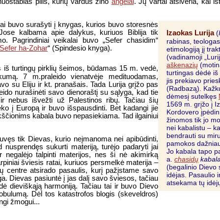
 nuostabias pilis, kurių vardus žino
angelai
. Jų vartai atsiveria, kai 
mai buvo surašyti į knygas, kurios buvo storesnės
Izaokas Lurija
Jose kalbama apie dalykus, kuriuos Biblija tik
(
o. Pagrindiniai veikalai buvo „Sefer chasidim“
rabinas, teologas
Sefer ha-Zohar
“ (Spindesio knyga).
etimologiją jį tr
(vadinamoji „Luri
aškenazių
(motin
ęs iš turtingų pirklių šeimos, būdamas 15 m. vedė,
turtingas dėdė iš
kumą. 7 m.praleido vienatvėje medituodamas,
jis prekiavo prie
vo su Eliju ir kt. pranašais. Tada Lurija grįžo pas
(Radbazą). Kažkur
ido nurašinėti savo dienoraštį su sąlyga, kad tie
dėmesį sutelkęs
r nebus išvežti už Palestinos ribų. Tačiau šių
1569 m. grįžo į I
eko į Europą ir buvo išspausdinti. Bet kadangi jie
Kordovero įpėdini
rikščionims kabala buvo nepasiekiama. Tad ilgainiui
žinomos tik jo m
nei kabalistu – k
bendrauti su mirus
uvęs tik Dievas, kurio neįmanoma nei apibūdinti,
pamokos dažniaus
ad nusprendęs sukurti materiją, turėjo padaryti jai
Jo kabala tapo p
 negalėjo talpinti materijos, nes ši nė akimirką
a.
chasidų
kabala
rpiniai šviesis ratai, kuriuos persmelkė materija –
(begalinio Dievo
tų centre atsirado pasaulis, kurį pažįstame savo
idėjas. Pasaulio 
ga. Dievas pasiuntė į jas dalį savo šviesos, tačiau
atsekama tų idėjų
ikdė dieviškąją harmoniją. Tačiau tai ir buvo Dievo
tobulumą. Dėl tos katastrofos blogis (skeveldros)
ngi žmogui...