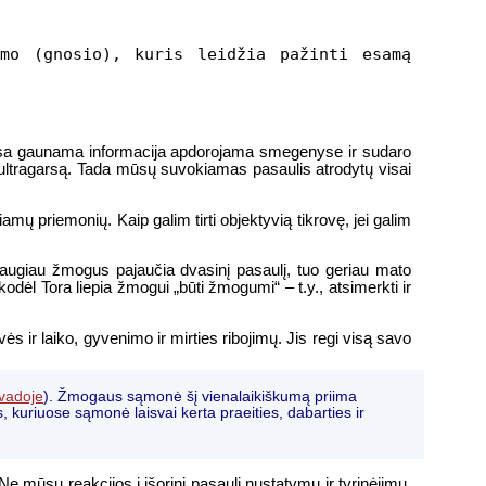
imo (gnosio), kuris leidžia pažinti esamą
u. Visa gaunama informacija apdorojama smegenyse ir sudaro
 ultragarsą. Tada mūsų suvokiamas pasaulis atrodytų visai
mų priemonių. Kaip galim tirti objektyvią tikrovę, jei galim
o daugiau žmogus pajaučia dvasinį pasaulį, tuo geriau mato
odėl Tora liepia žmogui „būti žmogumi“ – t.y., atsimerkti ir
ės ir laiko, gyvenimo ir mirties ribojimų. Jis regi visą savo
ivadoje
). Žmogaus sąmonė šį vienalaikiškumą priima
kuriuose sąmonė laisvai kerta praeities, dabarties ir
 mūsų reakcijos į išorinį pasaulį nustatymu ir tyrinėjimu,