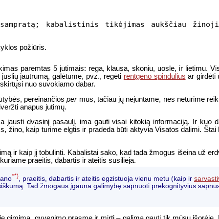
sampratą; kabalistinis tikėjimas aukščiau žinoj
klos požiūris.
eikimas paremtas 5 jutimais: rega, klausa, skoniu, uosle, ir lietim
s juslių jautrumą, galėtume, pvz., regėti
rentgeno spindulius
ar girdėti
is skirtųsi nuo suvokiamo dabar.
 būtybės, pereinančios
per
mus, tačiau jų nejuntame, nes neturime reikia
iveržti anapus jutimų.
 jausti dvasinį pasaulį, ima gauti visai kitokią informaciją. Ir ku
žino, kaip turime elgtis ir pradeda būti aktyvia Visatos dalimi. Štai k
 ir kaip jį tobulinti. Kabalistai sako, kad tada žmogus išeina už erdv
uriame praeitis, dabartis ir ateitis susilieja.
**)
 Dano
, praeitis, dabartis ir ateitis egzistuoja vienu metu (kaip ir
sarvast
esiškumą. Tad žmogaus įgauna galimybę sapnuoti prekognityvius sapnus, 
 gimimą, gyvenimo prasmę ir mirtį – galima gauti tik mūsų išorėje. Ne