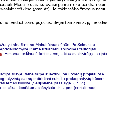
į pasaulį. Mūsų protas su dvasingumu nieko bendra neturi.
dvasinio troškimo (
parcufo
). Jei tokio taško žmogus neturi,
r mums perduoti savo pojūčius. Bėgant amžiams, jų metodas
o nužudyti abu Simono Makabėjaus sūnūs. Po Seleukidų
epriklausomybę ir ėmė užkariauti aplinkines teritorijas.
jų
. Hirkanas priklausė fariziejams, tačiau susikivirčijęs su jais
aviacijos srityje, tame tarpe ir lėktuvų be uodegų projektuose.
kognatyvinių sapnų ir dirbtinai sukeltų prekognatyvių būsenų
tas temas išvystė „Serijiniame pasaulyje“ (1934),
iesiškai; tiesiškumas išnyksta tik sapne (serializmas).