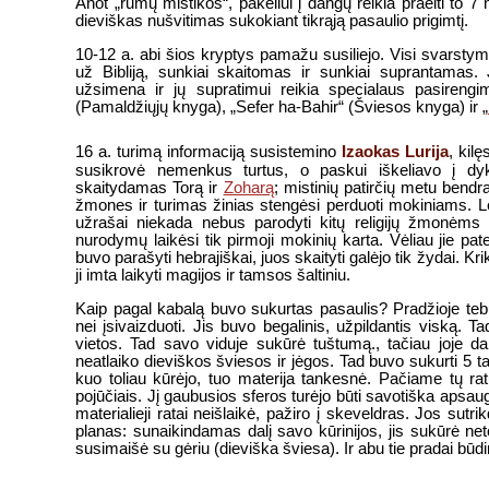
Anot „rūmų mistikos“, pakeliui į dangų reikia praeiti to 7
dieviškas nušvitimas sukokiant tikrąją pasaulio prigimtį.
10-12 a. abi šios kryptys pamažu susiliejo. Visi svarsty
už Bibliją, sunkiai skaitomas ir sunkiai suprantamas. 
užsimena ir jų supratimui reikia specialaus pasirengim
(Pamaldžiųjų knyga), „Sefer ha-Bahir“ (Šviesos knyga) ir „
Izaokas Lurija
16 a. turimą informaciją susistemino
, kil
susikrovė nemenkus turtus, o paskui iškeliavo į dy
skaitydamas Torą ir
Zoharą
; mistinių patirčių metu bendra
žmones ir turimas žinias stengėsi perduoti mokiniams. Le
užrašai niekada nebus parodyti kitų religijų žmonėms i
nurodymų laikėsi tik pirmoji mokinių karta. Vėliau jie pat
buvo parašyti hebrajiškai, juos skaityti galėjo tik žydai. K
ji imta laikyti magijos ir tamsos šaltiniu.
Kaip pagal kabalą buvo sukurtas pasaulis? Pradžioje teb
nei įsivaizduoti. Jis buvo begalinis, užpildantis viską. T
vietos. Tad savo viduje sukūrė tuštumą., tačiau joje dar
neatlaiko dieviškos šviesos ir jėgos. Tad buvo sukurti 5 ta
kuo toliau kūrėjo, tuo materija tankesnė. Pačiame tų ra
pojūčiais. Jį gaubusios sferos turėjo būti savotiška apsau
materialieji ratai neišlaikė, pažiro į skeveldras. Jos sutr
planas: sunaikindamas dalį savo kūrinijos, jis sukūrė ne
susimaišė su gėriu (dieviška šviesa). Ir abu tie pradai būdi