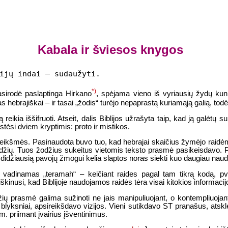
Kabala ir šviesos knygos
ijų indai – sudaužyti.
*)
asirodė paslaptinga Hirkano
, spėjama vieno iš vyriausių žydų kuni
rtas hebrajiškai – ir tasai „žodis“ turėjo nepaprastą kuriamąją galią, tod
są reikia iššifruoti. Atseit, dalis Biblijos užrašyta taip, kad ją galėt
stėsi dviem kryptimis: proto ir mistikos.
 reikšmės. Pasinaudota buvo tuo, kad hebrajai skaičius žymėjo raidė
odžių. Tuos žodžius sukeitus vietomis teksto prasmė pasikeisdavo. Pvz
i, didžiausią pavojų žmogui kelia slaptos noras siekti kuo daugiau na
s vadinamas „teramah“ – keičiant raides pagal tam tikrą kodą, pvz.
inusi, kad Biblijoje naudojamos raidės tėra visai kitokios informac
odžių prasmė galima sužinoti ne jais manipuliuojant, o kontempliuoja
s blyksniai, apsireikšdavo vizijos. Vieni sutikdavo ST pranašus, atsk
. priimant įvairius įšventinimus.