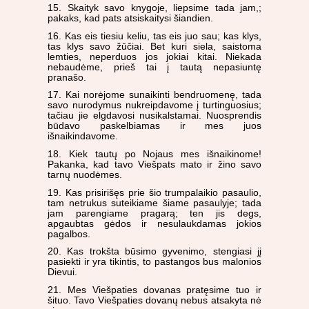
15. Skaityk savo knygoje, liepsime tada jam,;
pakaks, kad pats atsiskaitysi šiandien.
16. Kas eis tiesiu keliu, tas eis juo sau; kas klys,
tas klys savo žūčiai. Bet kuri siela, saistoma
lemties, neperduos jos jokiai kitai. Niekada
nebaudėme, prieš tai į tautą nepasiuntę
pranašo.
17. Kai norėjome sunaikinti bendruomenę, tada
savo nurodymus nukreipdavome į turtinguosius;
tačiau jie elgdavosi nusikalstamai. Nuosprendis
būdavo paskelbiamas ir mes juos
išnaikindavome.
18. Kiek tautų po Nojaus mes išnaikinome!
Pakanka, kad tavo Viešpats mato ir žino savo
tarnų nuodėmes.
19. Kas prisirišęs prie šio trumpalaikio pasaulio,
tam netrukus suteikiame šiame pasaulyje; tada
jam parengiame pragarą; ten jis degs,
apgaubtas gėdos ir nesulaukdamas jokios
pagalbos.
20. Kas trokšta būsimo gyvenimo, stengiasi jį
pasiekti ir yra tikintis, to pastangos bus malonios
Dievui.
21. Mes Viešpaties dovanas pratęsime tuo ir
šituo. Tavo Viešpaties dovanų nebus atsakyta nė