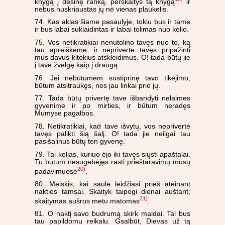
knygą į dešinę ranką, perskaitys tą knygą
ir
nebus nuskriaustas jų nė vienas plaukelis.
74. Kas aklas šiame pasaulyje, tokiu bus ir tame
ir bus labai suklaidintas ir labai tolimas nuo kelio.
75. Vos netikratikiai nenutolino tavęs nuo to, ką
tau apreiškėme, ir neprivertė tavęs pripažinti
mus davus kitokius atskleidimus. O! tada būtų jie
į tave žvelgę kaip į draugą.
76. Jei nebūtumėm sustiprinę tavo tikėjimo,
būtum atsitraukęs, nes jau linkai prie jų.
77. Tada būtų privertę tave išbandyti nelaimes
gyvenime ir po mirties, ir būtum neradęs
Mumyse pagalbos.
78. Netikratikiai, kad tave išvytų, vos neprivertė
tavęs palikti šią šalį. O! tada jie neilgai tau
pasišalinus būtų ten gyvenę.
79. Tai kelias, kuriuo ėjo iki tavęs siųsti apaštalai.
Tu būtum nesugebėjęs rasti prieštaravimų mūsų
20)
padavimuose
.
80. Melskis, kai saulė leidžiasi prieš ateinant
nakties tamsai. Skaityk taipogi dienai auštant;
21)
skaitymas aušros metu matomas
.
81. O naktį savo budrumą skirk maldai. Tai bus
tau papildomu reikalu. Gsalbūt, Dievas už tą