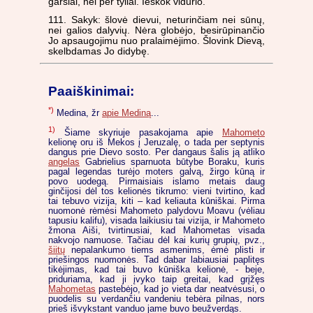
garsiai, nei per tyliai. Ieškok vidurio.
111. Sakyk: šlovė dievui, neturinčiam nei sūnų,
nei galios dalyvių. Nėra globėjo, besirūpinančio
Jo apsaugojimu nuo pralaimėjimo. Šlovink Dievą,
skelbdamas Jo didybę.
Paaiškinimai:
*)
Medina, žr
apie Mediną
...
1)
Šiame skyriuje pasakojama apie
Mahometo
kelionę oru iš Mekos į Jeruzalę, o tada per septynis
dangus prie Dievo sosto. Per dangaus šalis ją atliko
angelas
Gabrielius sparnuota būtybe Boraku, kuris
pagal legendas turėjo moters galvą, žirgo kūną ir
povo uodegą. Pirmaisiais islamo metais daug
ginčijosi dėl tos kelionės tikrumo: vieni tvirtino, kad
tai tebuvo vizija, kiti – kad keliauta kūniškai. Pirma
nuomonė rėmėsi Mahometo palydovu Moavu (vėliau
tapusiu kalifu), visada laikiusiu tai vizija, ir Mahometo
žmona Aiši, tvirtinusiai, kad Mahometas visada
nakvojo namuose. Tačiau dėl kai kurių grupių, pvz.,
šiitų
nepalankumo tiems asmenims, ėmė plisti ir
priešingos nuomonės. Tad dabar labiausiai paplitęs
tikėjimas, kad tai buvo kūniška kelionė, - beje,
priduriama, kad ji įvyko taip greitai, kad grįžęs
Mahometas
pastebėjo, kad jo vieta dar neatvėsusi, o
puodelis su verdančiu vandeniu tebėra pilnas, nors
prieš išvykstant vanduo jame buvo beužverdąs.