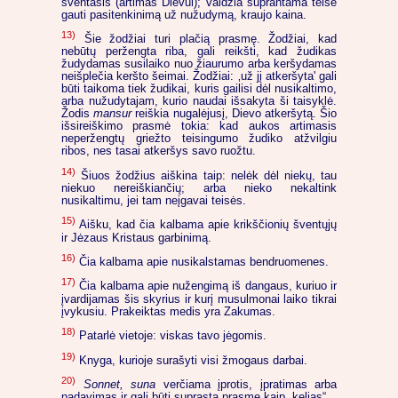
šventasis (artimas Dievui); valdžia suprantama teisė
gauti pasitenkinimą už nužudymą, kraujo kaina.
13)
Šie žodžiai turi plačią prasmę. Žodžiai, kad
nebūtų peržengta riba, gali reikšti, kad žudikas
žudydamas susilaiko nuo žiaurumo arba keršydamas
neišplečia keršto šeimai. Žodžiai: ‚už jį atkeršyta' gali
būti taikoma tiek žudikai, kuris gailisi dėl nusikaltimo,
arba nužudytajam, kurio naudai išsakyta ši taisyklė.
Žodis
mansur
reiškia nugalėjusį, Dievo atkeršytą. Šio
išsireiškimo prasmė tokia: kad aukos artimasis
neperžengtų griežto teisingumo žudiko atžvilgiu
ribos, nes tasai atkeršys savo ruožtu.
14)
Šiuos žodžius aiškina taip: nelėk dėl niekų, tau
niekuo nereiškiančių; arba nieko nekaltink
nusikaltimu, jei tam neįgavai teisės.
15)
Aišku, kad čia kalbama apie krikščionių šventųjų
ir Jėzaus Kristaus garbinimą.
16)
Čia kalbama apie nusikalstamas bendruomenes.
17)
Čia kalbama apie nužengimą iš dangaus, kuriuo ir
įvardijamas šis skyrius ir kurį musulmonai laiko tikrai
įvykusiu. Prakeiktas medis yra Zakumas.
18)
Patarlė vietoje: viskas tavo jėgomis.
19)
Knyga, kurioje surašyti visi žmogaus darbai.
20)
Sonnet, suna
verčiama įprotis, įpratimas arba
padavimas ir gali būti suprasta prasme kaip „kelias“.