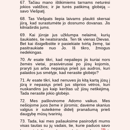
67. Tačiau mano ištikimiems tarnams neturėsi
jokios valdžios; ir jie turės patikimą globėją –
savo Viešpatį.
68. Tas Viešpats liepia laivams plaukti skersai
jūrą, kad surastumėte jo dosnumo dovanas. Jis
kilniaširdis jums.
69. Kai jūroje jus užklumpa nelaimė, kurių
šaukiatės, tie neatsiranda. Ten tik vienas Dievas.
Bet kai išsigelbstite ir pasiekiate tvirtą žemę, tai
pasitraukiate nuo Jo. Iš tikro, žmogus
nedėkingas.
70. Ar esate tikri, kad nepalieps jis kuriai nors
žemės vietai, prasivėrusiai po jūsų kojomis,
praryti jus arba nepasiųs prieš jus audros, kuri
palaidos jus smėlyje, kad nerasite globėjo?
71. Ar esate tikri, kad nenuves jis kitą kartą jūsų į
jūrą ir nepasiųs prieš jus stiprios vėtros, kuri
nuskandins jus kaip kerštas už jūsų netikėjimą.
Tada nerasite jokio globėjo.
72. Mes pašlovinome Adomo vaikus. Mes
nešiojome juos žeme ir jūromis; davėme skanius
valgius ir suteikėme didelį pranašumą prieš
daugybę mūsų tvarinių.
73. Tada, kai mes pašauksime pasirodyti mums
visas tautas su jų vadais, tie, kurie paduos savo
19)