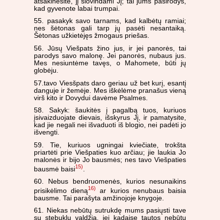
atsakinėsite, jį šlovindami Jį; tai jums pasirodys,
kad gyvenote labai trumpai.
55. pasakyk savo tarnams, kad kalbėtų ramiai;
nes šėtonas gali tarp jų pasėti nesantaiką.
Šėtonas užkietėjęs žmogaus priešas.
56. Jūsų Viešpats žino jus, ir jei panorės, tai
parodys savo malonę. Jei panorės, nubaus jus.
Mes nesiuntėme tavęs, o Mahomete, būti jų
globėju.
57.tavo Viesšpats daro geriau už bet kurį, esantį
danguje ir žemėje. Mes iškėlėme pranašus vieną
virš kito ir Dovydui davėme Psalmes.
58. Sakyk: šaukitės į pagalbą tuos, kuriuos
įsivaizduojate dievais, išskyrus Jį, ir pamatysite,
kad jie negali nei išvaduoti iš blogio, nei padėti jo
išvengti.
59. Tie, kuriuos ugningai kviečiate, trokšta
priartėti prie Viešpaties kuo arčiau; jie laukia Jo
malonės ir bijo Jo bausmės; nes tavo Viešpaties
15)
bausmė baisi
.
60. Nebus bendruomenės, kurios nesunaikins
16)
prisikėlimo dieną
ar kurios nenubaus baisia
bausme. Tai parašyta amžinojoje knygoje.
61. Niekas nebūtų sutrukdę mums pasiųsti tave
su stebuklų valdžia, jei kadaise tautos nebūtų