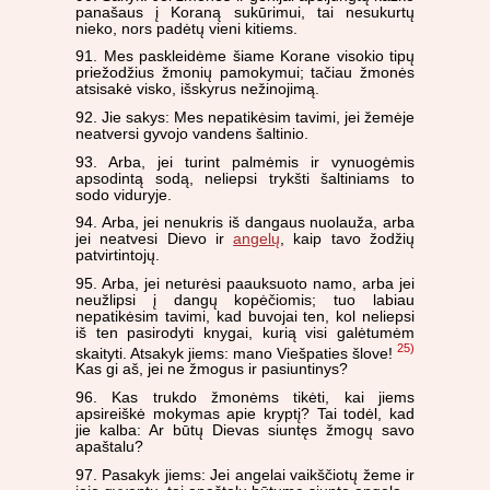
panašaus į Koraną sukūrimui, tai nesukurtų
nieko, nors padėtų vieni kitiems.
91. Mes paskleidėme šiame Korane visokio tipų
priežodžius žmonių pamokymui; tačiau žmonės
atsisakė visko, išskyrus nežinojimą.
92. Jie sakys: Mes nepatikėsim tavimi, jei žemėje
neatversi gyvojo vandens šaltinio.
93. Arba, jei turint palmėmis ir vynuogėmis
apsodintą sodą, neliepsi trykšti šaltiniams to
sodo viduryje.
94. Arba, jei nenukris iš dangaus nuolauža, arba
jei neatvesi Dievo ir
angelų
, kaip tavo žodžių
patvirtintojų.
95. Arba, jei neturėsi paauksuoto namo, arba jei
neužlipsi į dangų kopėčiomis; tuo labiau
nepatikėsim tavimi, kad buvojai ten, kol neliepsi
iš ten pasirodyti knygai, kurią visi galėtumėm
25)
skaityti. Atsakyk jiems: mano Viešpaties šlove!
Kas gi aš, jei ne žmogus ir pasiuntinys?
96. Kas trukdo žmonėms tikėti, kai jiems
apsireiškė mokymas apie kryptį? Tai todėl, kad
jie kalba: Ar būtų Dievas siuntęs žmogų savo
apaštalu?
97. Pasakyk jiems: Jei angelai vaikščiotų žeme ir