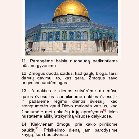
11. Parengėme baisią nuobaudą netikrintiems
būsimu gyvenimu.
12. Žmogus duoda įžadus, kad gautų bloga, tarsi
darytų gavimui to, kas gera. Žmogus savo
prigimtini nuodėmingas.
13. Iš nakties ir dienos sutvėrėme du mūsų
5)
galios šviesulius: sunaikinome nakties šviesulį
ir padarėme regimu dienos šviesulį, kad
stengtumėtės gauti Dievo malonės vaisius, kad
6)
žinotumėte metų skaičių ir jų aprašymus
. Mes
nustatėme aiškų atskyrimą visuose dalykuose.
14. Kiekvienam žmogui prie kaklo pririšome
7)
paukštį
. Prisikėlimo dieną jam parodysime
knygą, kuri bus atversta.