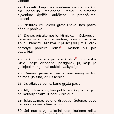
vienam.
22. Pažvelk, kaip mes iškėlėme vienus virš kitų
šio pasaulio malonėse; tačiau būsimame
gyvenime dydžiai aukštesni ir pranašumai
didesni.
23. Neturėk kitų dievų greta Dievo; nes patirsi
gėdą ir panieką.
24. Dievas prisako nesilenkti niekam, išskyrus Jį,
gerai elgtis su tėvu ir motina, nors ir vieną ar
abudu kankintų senatvė ir jie liktų su jumis. Venk
8)
parodyti panieką jiems
. Kalbėk su jais
pagarbiai.
9)
25. Būk nuolankus jiems ir kuklus
; ir melskis
Dievui taip: Viešpatie, pasigailėk jų, kaip jie
gailėjosi manęs, kai auklėjo vaikystėje.
26. Dienas geriau už visus žino mūsų širdžių
gelmes; jis žino, ar jūs teisingi.
27. Jis atlaidus tiems, kurie grįžta pas Jį.
28. Atlygink artimui, kas priklauso, kaip ir vargšui
bei keliaujančiam, ir nebūk išlaidus.
29. Išlaidavimas šėtono draugas. Šėtonas buvo
nedėkingas savo Viešpačiui.
30. Jei nuo savęs atitolini tuos, kuriems reikia