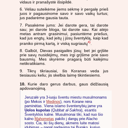
vidaus ir pranašystė išsipildė.
6. Vėliau suteikėme jiems sėkmę ir pergalę prieš
juos ir pagausinome savo ir savo vaikų turtus;
jus padarėme gausia tauta.
7. Pasakėme jums: Jei darote gera, tai darote
sau; jei darote bloga, tai darote sau. Kai atėjo
metas antram grasinimui, pasiuntėme priešus,
kad jus engtų, kad įeitų į jūsų šventyklą, kaip kad
4)
praniko pirmą kartą, ir viską sugriautų
.
8. Galbūt, Dievas pasigailės jūsų; bet jei grįšite
prie savų nusidėjimų, mes irgi grįšime prie savo
bausmių. Mes skyrėme pragarą būti kalėjimu
netikratikiams.
9. Tikrų tikriausiai, šis Koranas veda jus
tiesiausiu keliu; jis skelbia laimę tikintiesiems.
10.
Kurie daro gerus darbus, gaus didžiausią
apdovanojimą.
Jeruzalė yra 3-iuoju šventu miestu musulmonams
(po Mekos ir
Medinos
), nors Korane nėra
paminėtas. Viena islamo šventenybių jame yra
Uolos kupolas
(
Qubbat al-Sakhra
), esantis
Šventyklos kalne. Musulmonai tiki, kad nuo šio
kalno
Mahometas
pakilo į dangų prie Alacho
sosto. Čia, iki šių dienų, akmens luite matosi
įdubimas – pagal padavimą tai Burako, kuriuo