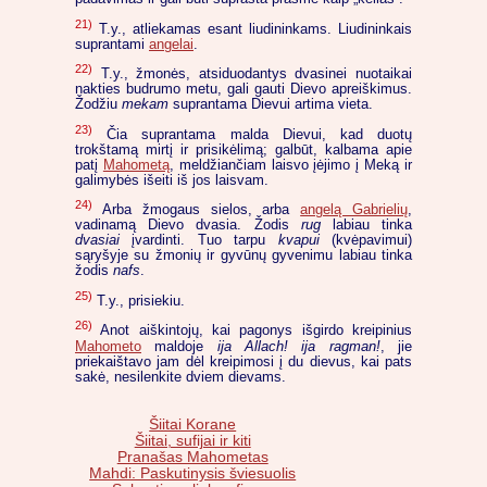
21)
T.y., atliekamas esant liudininkams. Liudininkais
suprantami
angelai
.
22)
T.y., žmonės, atsiduodantys dvasinei nuotaikai
nakties budrumo metu, gali gauti Dievo apreiškimus.
Žodžiu
mekam
suprantama Dievui artima vieta.
23)
Čia suprantama malda Dievui, kad duotų
trokštamą mirtį ir prisikėlimą; galbūt, kalbama apie
patį
Mahometą
, meldžiančiam laisvo įėjimo į Meką ir
galimybės išeiti iš jos laisvam.
24)
Arba žmogaus sielos, arba
angelą Gabrielių
,
vadinamą Dievo dvasia. Žodis
rug
labiau tinka
dvasiai
įvardinti. Tuo tarpu
kvapui
(kvėpavimui)
sąryšyje su žmonių ir gyvūnų gyvenimu labiau tinka
žodis
nafs
.
25)
T.y., prisiekiu.
26)
Anot aiškintojų, kai pagonys išgirdo kreipinius
Mahometo
maldoje
ija Allach! ija ragman!
, jie
priekaištavo jam dėl kreipimosi į du dievus, kai pats
sakė, nesilenkite dviem dievams.
Šiitai Korane
Šiitai, sufijai ir kiti
Pranašas Mahometas
Mahdi: Paskutinysis šviesuolis