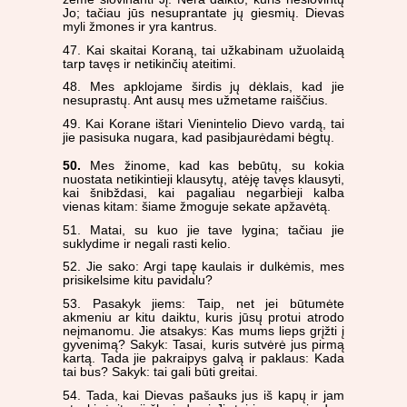
Jo; tačiau jūs nesuprantate jų giesmių. Dievas
myli žmones ir yra kantrus.
47. Kai skaitai Koraną, tai užkabinam užuolaidą
tarp tavęs ir netikinčių ateitimi.
48. Mes apklojame širdis jų dėklais, kad jie
nesuprastų. Ant ausų mes užmetame raiščius.
49. Kai Korane ištari Vienintelio Dievo vardą, tai
jie pasisuka nugara, kad pasibjaurėdami bėgtų.
50.
Mes žinome, kad kas bebūtų, su kokia
nuostata netikintieji klausytų, atėję tavęs klausyti,
kai šnibždasi, kai pagaliau negarbieji kalba
vienas kitam: šiame žmoguje sekate apžavėtą.
51. Matai, su kuo jie tave lygina; tačiau jie
suklydime ir negali rasti kelio.
52. Jie sako: Argi tapę kaulais ir dulkėmis, mes
prisikelsime kitu pavidalu?
53. Pasakyk jiems: Taip, net jei būtumėte
akmeniu ar kitu daiktu, kuris jūsų protui atrodo
neįmanomu. Jie atsakys: Kas mums lieps grįžti į
gyvenimą? Sakyk: Tasai, kuris sutvėrė jus pirmą
kartą. Tada jie pakraipys galvą ir paklaus: Kada
tai bus? Sakyk: tai gali būti greitai.
54. Tada, kai Dievas pašauks jus iš kapų ir jam