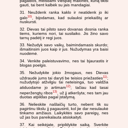
pagalbos, melsdami Viešpatį malonės, kurią tikisi
gauti, tai bent kalbėk su jais mandagiai.
31. Neuždenk ranka kaklo ir neatidenk jo iki
10)
galo
, bijodamas, kad sulauksi priekaištų ar
nuskursti.
32. Dievas tai pilsto savo dovanas dosnia ranka
tiems, kuriems nori, tai susilaiko. Jis žino savo
tarnų padėtį ir regi juos.
33. Nežudyk savo vaikų, baimindamasis skurdo;
išmaitinsim juos kaip ir jus. Nužudymas yra baisi
nuodėmė.
34. Venkite paleistuvavimo, nes tai bjaurastis ir
blogas poelgis.
35. Nežudykite jokio žmogaus, nes Dievas
11)
uždraudė jums tai daryti be teisios priežasties
;
nužudytojo atžvilgiu tai neteisinga, tuo valdžia
12)
atiduodame jo artimam
; tačiau kad tasai
13)
neperžengtų ribos
, už jį atkeršyta; nes tam jau
duotas atpildas pagal įstatymą.
36. Nelieskite našlaičių turto, nebent tik su
pagirtinu tikslu jį pagausinti, kol jie dar nesulaukė
tinkamo amžiaus. Laikykitės savo pareigų, nes
už jas bus pareikalauta atsiskaityti.
37. Kai seikėjate, pripildykite saiką. Sverkite