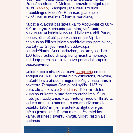
Pranašas skrido iš Mekos į Jeruzalę ir atgal (apie
tai žr.
>>>>>
), kanopos įspaudas. Po šios
stebuklingos kelionės Pranašas įpareigojo
tikinčiuosius melstis 5 kartus per dieną.
Kubat al-Sakhra pastatyta kalifo Abdul-Maliko 687-
691 m. ir yra 8-briaunis pastatas, virš kurio
puikuojasi auksinis kupolas. Iškildama virš Raudų
sienos, ši mečetė pasiekia 55 m aukštį. Tai
seniausias išlikęs islamo architektūros paminklas,
pastatytas Sirijos meistrų vadovaujant
bizantiečiams. Anot padavimo, po statybos liko
100 tūkst. aukso dinarų, kurių meistrai nenorėjo
imti kaip premijos – ir jie buvo panaudoti kupolo
paauksavimui.
Uolos kupolo atvaizdas buvo
tamplierių
ordino
antspaude. Kai Jeruzalė buvo krikščionių rankose,
mečetė buvo atiduota augustiniečių vienuoliams ir
paversta
Templum Domini
bažnyčia. 1187 m.
Jeruzalę atsikovojo
Saladinas
. 1927 m. Uolos
kupolas nukentėjo nuo žemės drebėjimo. Šiuo
metu jis naudojamas kaip moterų mečetė. Iki 20 a.
vidurio ne musulmonams buvo draudžiama čia
patekti. 1967 m. jiems suteikta ribota prieiga,
tačiau jiems neleidžiama melstis Šventyklos
kalne, atsinešti šventų knygų, vilkėti religiniais
apdarais.