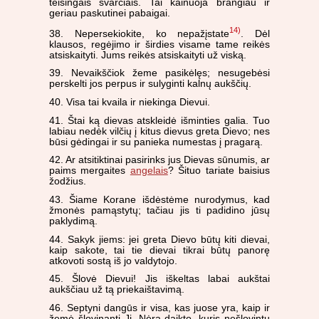
teisingais svarčiais. Tai kainuoja brangiau ir
geriau paskutinei pabaigai.
14)
38. Nepersekiokite, ko nepažįstate
. Dėl
klausos, regėjimo ir širdies visame tame reikės
atsiskaityti. Jums reikės atsiskaityti už viską.
39. Nevaikščiok žeme pasikėlęs; nesugebėsi
perskelti jos perpus ir sulyginti kalnų aukščių.
40. Visa tai kvaila ir niekinga Dievui.
41. Štai ką dievas atskleidė išminties galia. Tuo
labiau nedėk vilčių į kitus dievus greta Dievo; nes
būsi gėdingai ir su panieka numestas į pragarą.
42. Ar atsitiktinai pasirinks jus Dievas sūnumis, ar
paims mergaites
angelais
? Šituo tariate baisius
žodžius.
43. Šiame Korane išdėstėme nurodymus, kad
žmonės pamąstytų; tačiau jis ti padidino jūsų
paklydimą.
44. Sakyk jiems: jei greta Dievo būtų kiti dievai,
kaip sakote, tai tie dievai tikrai būtų panorę
atkovoti sostą iš jo valdytojo.
45. Šlovė Dievui! Jis iškeltas labai aukštai
aukščiau už tą priekaištavimą.
46. Septyni dangūs ir visa, kas juose yra, kaip ir
žemė šlovinanti Jį. Nėra daikto, kuris nešlovintų