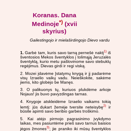
Koranas. Dana
*)
Medinoje
(xvii
skyrius)
Gailestingojo ir mielaširdingojo Dievo vardu
1)
1.
Garbė tam, kuris savo tarną pernešė naktį
iš
šventosios Mekos šventyklos į tolimąją Jeruzalės
šventyklą, kurio metu pašlovinome savo stebuklų
regėjimus. Dievas girdi ir regi viską.
2. Mozei įdavėme Įstatymų knygą ir jį padarėme
visų Izraelio vaikų vadu. Neieškokite, sakėme
jiems, kito globėjo be Manęs.
3. O palikuonys tų, kuriuos plukdėme arkoje
Nojaus! jis buvo pavyzdingas tarnas.
4. Knygoje atskleidėme Izraelio vaikams tokią
2)
lemtį: jūs dukart žemėje tversite neteisybę
ir
būsite apimti savo beribio garbės troškimo.
5. Kai atėjo pirmojo pagrasinimo įvykdymo
laikas, mes pasiuntėme prieš savo tarnus baisios
3)
jėgos žmones
; jie praniko iki mūsų šventyklos