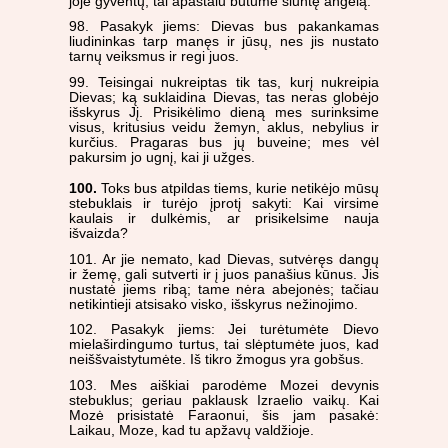
joje gyventų, tai apaštalu būtume siuntę angelą.
98. Pasakyk jiems: Dievas bus pakankamas
liudininkas tarp manęs ir jūsų, nes jis nustato
tarnų veiksmus ir regi juos.
99. Teisingai nukreiptas tik tas, kurį nukreipia
Dievas; ką suklaidina Dievas, tas neras globėjo
išskyrus Jį. Prisikėlimo dieną mes surinksime
visus, kritusius veidu žemyn, aklus, nebylius ir
kurčius. Pragaras bus jų buveine; mes vėl
pakursim jo ugnį, kai ji užges.
100.
Toks bus atpildas tiems, kurie netikėjo mūsų
stebuklais ir turėjo įprotį sakyti: Kai virsime
kaulais ir dulkėmis, ar prisikelsime nauja
išvaizda?
101. Ar jie nemato, kad Dievas, sutvėręs dangų
ir žemę, gali sutverti ir į juos panašius kūnus. Jis
nustatė jiems ribą; tame nėra abejonės; tačiau
netikintieji atsisako visko, išskyrus nežinojimo.
102. Pasakyk jiems: Jei turėtumėte Dievo
mielaširdingumo turtus, tai slėptumėte juos, kad
neiššvaistytumėte. Iš tikro žmogus yra gobšus.
103. Mes aiškiai parodėme Mozei devynis
stebuklus; geriau paklausk Izraelio vaikų. Kai
Mozė prisistatė Faraonui, šis jam pasakė:
Laikau, Moze, kad tu apžavų valdžioje.