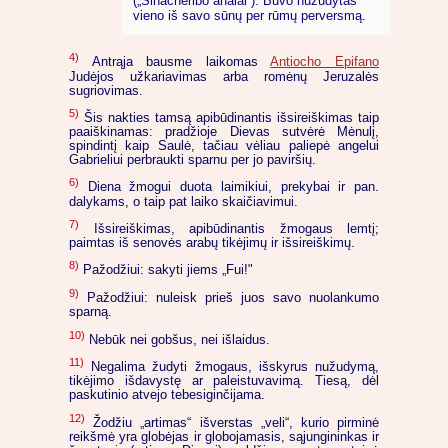
(„Sinacheribo analai“). Buvo nužudytas
vieno iš savo sūnų per rūmų perversmą.
4)
Antrąja bausme laikomas
Antiocho Epifano
Judėjos užkariavimas arba romėnų Jeruzalės
sugriovimas.
5)
Šis nakties tamsą apibūdinantis išsireiškimas taip
paaiškinamas: pradžioje Dievas sutvėrė Mėnulį,
spindintį kaip Saulė, tačiau vėliau paliepė angelui
Gabrieliui perbraukti sparnu per jo paviršių.
6)
Diena žmogui duota laimikiui, prekybai ir pan.
dalykams, o taip pat laiko skaičiavimui.
7)
Išsireiškimas, apibūdinantis žmogaus lemtį;
paimtas iš senovės arabų tikėjimų ir išsireiškimų.
8)
Pažodžiui: sakyti jiems „Fui!"
9)
Pažodžiui: nuleisk prieš juos savo nuolankumo
sparną.
10)
Nebūk nei gobšus, nei išlaidus.
11)
Negalima žudyti žmogaus, išskyrus nužudymą,
tikėjimo išdavystę ar paleistuvavimą. Tiesą, dėl
paskutinio atvejo tebesiginčijama.
12)
Žodžiu „artimas“ išverstas „veli“, kurio pirminė
reikšmė yra globėjas ir globojamasis, sąjungininkas ir