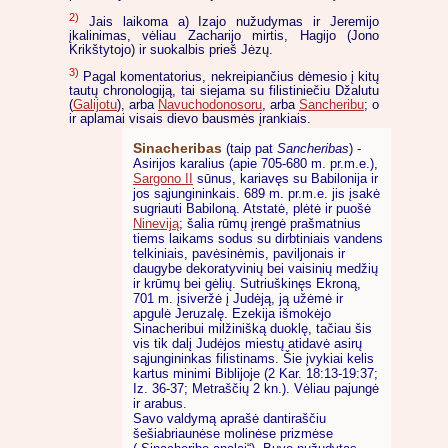
2)
Jais laikoma a) Izajo nužudymas ir Jeremijo
įkalinimas, vėliau Zacharijo mirtis, Hagijo (Jono
Krikštytojo) ir suokalbis prieš Jėzų.
3)
Pagal komentatorius, nekreipiančius dėmesio į kitų
tautų chronologiją, tai siejama su filistiniečiu Džalutu
(
Galijotu
), arba
Navuchodonosoru
, arba
Sancheribu
; o
ir aplamai visais dievo bausmės įrankiais.
Sinacheribas
(taip pat
Sancheribas
) -
Asirijos karalius (apie 705-680 m. pr.m.e.),
Sargono II
sūnus, kariavęs su Babilonija ir
jos sąjungininkais. 689 m. pr.m.e. jis įsakė
sugriauti Babiloną. Atstatė, plėtė ir puošė
Nineviją
; šalia rūmų įrengė prašmatnius
tiems laikams sodus su dirbtiniais vandens
telkiniais, pavėsinėmis, paviljonais ir
daugybe dekoratyvinių bei vaisinių medžių
ir krūmų bei gėlių. Sutriuškinęs Ekroną,
701 m. įsiveržė į Judėją, ją užėmė ir
apgulė Jeruzalę. Ezekija išmokėjo
Sinacheribui milžinišką duoklę, tačiau šis
vis tik dalį Judėjos miestų atidavė asirų
sąjungininkas filistinams. Šie įvykiai kelis
kartus minimi Biblijoje (2 Kar. 18:13-19:37;
Iz. 36-37; Metraščių 2 kn.). Vėliau pajungė
ir arabus.
Savo valdymą aprašė dantiraščiu
šešiabriaunėse molinėse prizmėse