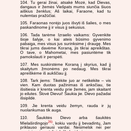
104. Tu gerai žinai, atsakė Mozė, kad Dievas,
dangaus ir žemės Viešpats mums siunčia šiuos
aiškius ženklus; Aš laikai, Faraone, kad tu
nulemtas pražūčiai.
105. Faraonas norėjo juos išvyti iš šalies, o mes
paskandinome jį ir visus jį sekusius.
106. Tada tarėme Izraelio vaikams: Gyvenkite
šioje šalyje, o kai ateis būsimo gyvenimo
pabaiga, mes visus jus surinksime į draugę. Mes
tikrai jums davėme Koraną, jis tikrai apreikštas.
O tave, o Mahometai, mes pasiuntėme tik
pamokslauti ir perspėti.
107. Mes suskirstėme Koraną į skyrius, kad jį
skaitytum žmonėms po nedaug. Mes tikrai
apreiškėme iš aukščiau jį.
108. Tark jiems: Tikėkite juo ar netikėkite – vis
vien. Kam duotas pažinimas iš anksčiau, tie
išsitiesia ir krenta veidu prie žemės, jam skaitant
jo eilutes. Šlovė Dievui! Šaukia jie. Dievo pažadai
išsipildė.
109. Jie krenta veidu žemyn, rauda ir jų
nuolankumas tik auga.
110. Šaukitės Dievo arba šaukitės
26)
Mielaširdingojo
, kokiu vardu jį bevadintų, Jam
priklauso geriausi vardai. Nesimelsk nei per