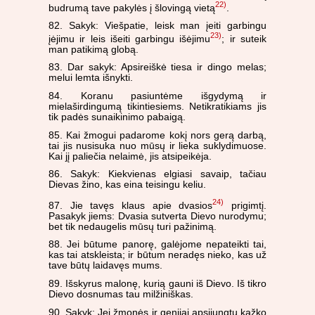
22)
budrumą tave pakylės į šlovingą vietą
.
82. Sakyk: Viešpatie, leisk man įeiti garbingu
23)
įėjimu ir leis išeiti garbingu išėjimu
; ir suteik
man patikimą globą.
83. Dar sakyk: Apsireiškė tiesa ir dingo melas;
melui lemta išnykti.
84. Koranu pasiuntėme išgydymą ir
mielaširdingumą tikintiesiems. Netikratikiams jis
tik padės sunaikinimo pabaigą.
85. Kai žmogui padarome kokį nors gerą darbą,
tai jis nusisuka nuo mūsų ir lieka suklydimuose.
Kai jį paliečia nelaimė, jis atsipeikėja.
86. Sakyk: Kiekvienas elgiasi savaip, tačiau
Dievas žino, kas eina teisingu keliu.
24)
87. Jie tavęs klaus apie dvasios
prigimtį.
Pasakyk jiems: Dvasia sutverta Dievo nurodymu;
bet tik nedaugelis mūsų turi pažinimą.
88. Jei būtume panorę, galėjome nepateikti tai,
kas tai atskleista; ir būtum neradęs nieko, kas už
tave būtų laidavęs mums.
89. Išskyrus malonę, kurią gauni iš Dievo. Iš tikro
Dievo dosnumas tau milžiniškas.
90. Sakyk: Jei žmonės ir genijai apsijungtų kažko