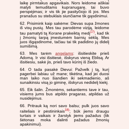
laikę pirmtakus apgavikais. Nors leidome aiškiai
matyti temuditams kupranugarę, tai buvo
perspėjimas; ir vis tik jie pasityčiojo iš jos. Mes
pranašus su stebuklais siunčiame tik gąsdinimui.
62. Prisimink kaip sakėme: Dievas supa žmones
iš visų pusių. Mes tau parodėme viziją, leidome
17)
tau pamatyti tą Korane prakeiktą medį
, kad tik
į žmonių tarpą įmestumėm barnių sėklą. Mes
juos išgąsdinome, tačiau tai tik padidino jų didelį
sumišimą.
63. Mes tarėm
angelams
: išsitieskite prieš
Adomą. Ir visi išsitiesė, išskyrus vieną Eblisą. Ar
išsitiesiu, sakė jis, prieš tavo kūrinį iš žiedo.
64. O tada pasakė Dievui: Pažvelk į tą, kurį
pagerbei labiau už mane; tikėtina, kad jei duosi
man laiko nuo šiandien iki sekmadienio, aš
sunaikinsiu visą jo giminę, išskyrus nedidelį kiekį.
65. Eik šalin. Žmonėms, sekantiems tave ir tau,
visiems jums bus atpildo pragaras, atpildas už
nusidėjimus.
66. Pritrauk ką nori savo balsu; pulk juos savo
18)
raiteliais ir pėstininkais
; būk jiems draugu
turtais ir vaikais ir žarstyk jiems pažadus (tik
šėtonas moka dalinti pažadus žmonių
apakinimui).