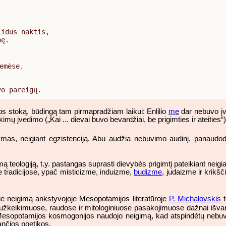
idus naktis,

ę.

emėse.

vo pareigų.
ios stoką, būdingą tam pirmapradžiam laikui: Enlilio
me
dar nebuvo įve
ikimų įvedimo („Kai ... dievai buvo bevardžiai, be prigimties ir ateities“)
ymas, neigiant egzistenciją. Abu audžia nebuvimo audinį, panaudod
amą teologiją, t.y. pastangas suprasti dievybės prigimtį pateikiant neig
se tradicijose, ypač misticizme, induizme,
budizme
, judaizme ir krikš
ie neigimą ankstyvojoje Mesopotamijos literatūroje
P. Michalovskis
t
užkeikimuose, raudose ir mitologiniuose pasakojimuose dažnai išvardija
Mesopotamijos kosmogonijos naudojo neigimą, kad atspindėtų nebuvim
iančios poetikos.