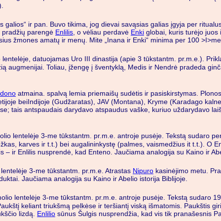
).
osios galios“ ir pan. Buvo tikima, jog dievai savąsias galias įgyja per ri
pradžių parengė
Enlilis
, o vėliau perdavė
Enki
globai, kuris turėjo juos 
iusius žmones amatų ir menų. Mite „Inana ir Enki“ minima per 100 >I>me, 
lentelėje, datuojamas Uro III dinastija (apie 3 tūkstantm. pr.m.e.). Pri
 augmenijai. Toliau, įžengę į šventyklą, Medis ir Nendrė pradeda ginčą p
edono
atmaina. spalvą lemia priemaišų sudėtis ir pasiskirstymas. Plonos
Vokietijoje beiIndijoje (Gudžaratas), JAV (Montana), Kryme (Karadago k
se; tais antspaudais darydavo atspaudus vaške, kuriuo uždarydavo lai
io lentelėje 3-me tūkstantm. pr.m.e. antroje pusėje. Tekstą sudaro per 3
kas, karves ir t.t.) bei augalininkystę (palmes, vaismedžius it t.t.). O
s – ir Enlilis nusprendė, kad Enteno. Jaučiama analogija su Kaino ir Abeli
lentelėje 3-me tūkstantm. pr.m.e. Atrastas
Nipuro
kasinėjimo metu. Prad
ktai. Jaučiama analogija su Kaino ir Abelio istorija Biblijoje.
lio lentelėje 3-me tūkstantm. pr.m.e. antroje pusėje. Tekstą sudaro 19
kštį keliant triukšmą pelkėse ir teršiantį viską išmatomis. Paukštis giri
kščio lizdą.
Enlilio
sūnus Šulgis nusprendžia, kad vis tik pranašesnis Pau