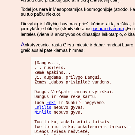
Todėl jos nėra ir Mesopotamijos kosmogonijoje (atrodo, kad
su tuo pačiu niekuo).
Dievybių ir būtybių buvimas prieš kūrimo aktą reiškia, k
pirmykštėje būklėje (skaitykite apie
pasaulio tvėrimą
„Enum
lentelės (viena iš ankstyvosios dinastijos laikotarpio, o kita
A
nkstyvesnioji rasta Girsu mieste ir dabar randasi Luvro
greičiausiai pateikiamas himnas:
[Dangus...]

... nusileis.

Žemė apakins...

Ji, augdama, prilygo Dangui.

Žemės įdubos prisipildė vandens.

Dangus Viešpats tarnavo vyriškai.

Dangus ir Žemė rėkė kartu.

5)
Tada 
Enki
 ir Nunki
Enlilis
Ninlilė
 nebuvo gyva.

Tuo laiku, ankstesniais laikais –

Tuo tolimu laiku, ankstesniais laikais –

Dienos šviesa nešvietė.
