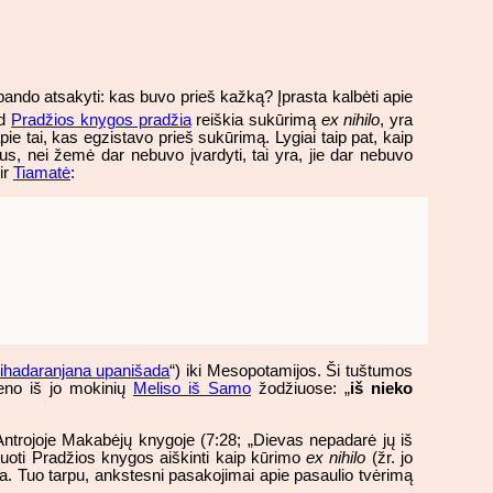
bando atsakyti: kas buvo prieš kažką? Įprasta kalbėti apie
ad
Pradžios knygos pradžia
reiškia sukūrimą
ex nihilo
, yra
e tai, kas egzistavo prieš sukūrimą. Lygiai taip pat, kaip
s, nei žemė dar nebuvo įvardyti, tai yra, jie dar nebuvo
ir
Tiamatė
:
ihadaranjana upanišada
“) iki Mesopotamijos. Ši tuštumos
eno iš jo mokinių
Meliso iš Samo
žodžiuose: „
iš nieko
ntrojoje Makabėjų knygoje (7:28; „Dievas nepadarė jų iš
uoti Pradžios knygos aiškinti kaip kūrimo
ex nihilo
(žr. jo
ja. Tuo tarpu, ankstesni pasakojimai apie pasaulio tvėrimą