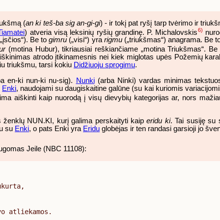
riukšmą (
an ki teš-ba sig an-gi-gi
) - ir tokį pat ryšį tarp tvėrimo ir tri
6)
Tiamatei
) atveria visą leksinių ryšių grandinę. P. Michalovskis
nuro
„įsčios“). Be to
gimru
(„visi“) yra
rigmu
(„triukšmas“) anagrama. Be t
ur
(motina Hubur), tikriausiai reškiančiame „motina Triukšmas“. Be
 aiškinimas atrodo įtikinamesnis nei kiek miglotas upės Požemių kara
iu triukšmu, tarsi kokiu
Didžiuoju sprogimu
.
ba en-ki nun-ki nu-sig).
Nunki
(arba Ninki) vardas minimas tekstuos
u
Enki
, naudojami su daugiskaitine galūne (su kai kuriomis variacijomis
alima aiškinti kaip nuorodą į visų dievybių kategorijas ar, nors mažiau
iš ženklų NUN.KI, kurį galima perskaityti kaip
eridu ki
. Tai susiję su
tu su
Enki
, o pats Enki yra
Eridu
globėjas ir ten randasi garsioji jo šve
saugomas Jeile (NBC 11108):
kurta,

o atliekamos.
