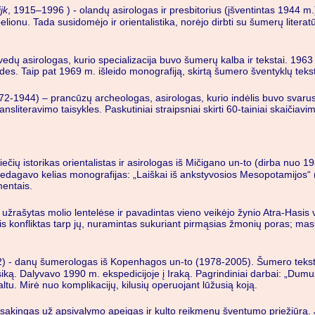
jk
, 1915–1996 ) - olandų asirologas ir presbitorius (įšventintas 1944 m.)
ionu. Tada susidomėjo ir orientalistika, norėjo dirbti su šumerų literatū
vedų asirologas, kurio specializacija buvo šumerų kalba ir tekstai. 19
es. Taip pat 1969 m. išleido monografiją, skirtą šumero šventyklų tekstų 
72-1944) – prancūzų archeologas, asirologas, kurio indėlis buvo svarus
literavimo taisykles. Paskutiniai straipsniai skirti 60-tainiai skaičia
ečių istorikas orientalistas ir asirologas iš Mičigano un-to (dirba nuo 
ir redagavo kelias monografijas: „Laiškai iš ankstyvosios Mesopotamijos“ 
mentais.
užrašytas molio lentelėse ir pavadintas vieno veikėjo žynio Atra-Hasis va
 konfliktas tarp jų, nuramintas sukuriant pirmąsias žmonių poras; masini
) - danų šumerologas iš Kopenhagos un-to (1978-2005). Šumero tekstų
asiką. Dalyvavo 1990 m. ekspedicijoje į Iraką. Pagrindiniai darbai: „D
tu. Mirė nuo komplikacijų, kilusių operuojant lūžusią koją.
kingas už apsivalymo apeigas ir kulto reikmenų šventumo priežiūrą. Jie