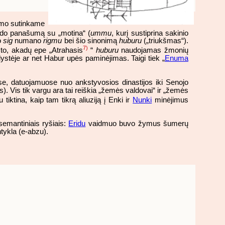
ukšmo sutinkame
do panašumą su „motina“ (
ummu
, kurį sustiprina sakinio
o
sig
numano
rigmu
bei šio sinonimą
huburu
(„triukšmas“).
7)
 to, akadų epe „Atrahasis
“
huburu
naudojamas žmonių
lystėje ar net Habur upės paminėjimas. Taigi tiek „
Enuma
e, datuojamuose nuo ankstyvosios dinastijos iki Senojo
). Vis tik vargu ara tai reiškia „žemės valdovai“ ir „žemės
 tiktina, kaip tam tikrą aliuziją į Enki ir
Nunki
minėjimus
 semantiniais ryšiais:
Eridu
vaidmuo buvo žymus šumerų
ntykla (e-abzu).