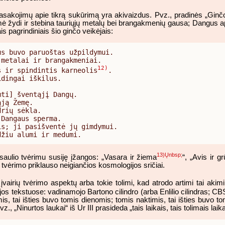
sakojimų apie tikrą sukūrimą yra akivaizdus. Pvz., pradinės „Ginč
mė žydi ir stebina tauriųjų metalų bei brangakmenių gausa; Dangus a
is pagrindiniais šio ginčo veikėjais:
s buvo paruoštas užpildymui.

metalai ir brangakmeniai.

12)
s ir spindintis karneolis
.

dingai iškilus.

ti] šventąjį Dangų.

ją Žemę.

rių sėkla.

Dangaus sperma.

s; ji pasišventė jų gimdymui.

džiu alumi ir medumi.
13)Ųnbsp;
saulio tvėrimu susiję įžangos: „Vasara ir žiema
“, „Avis ir gr
 tvėrimo priklauso neigiančios kosmologijos sričiai.
įvairių tvėrimo aspektų arba tokie tolimi, kad atrodo artimi tai akim
jos tekstuose: vadinamojo Bartono cilindro (arba Enlilio cilindras; C
s, tai išties buvo tomis dienomis; tomis naktimis, tai išties buvo tomi
, „Ninurtos laukai“ iš Ur III prasideda „tais laikais, tais tolimais la