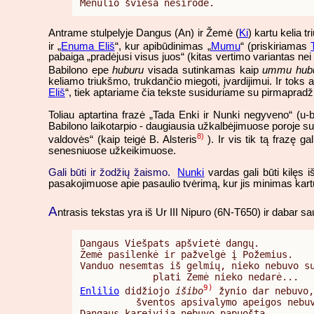
Mėnulio šviesa nesirodė.
Antrame stulpelyje Dangus (An) ir Žemė (
Ki
) kartu kelia t
ir „
Enuma Eliš
“, kur apibūdinimas „
Mumu
“ (priskiriamas
pabaiga „pradėjusi visus juos“ (kitas vertimo variantas nei 
Babilono epe
huburu
visada sutinkamas kaip
ummu hub
keliamo triukšmo, trukdančio miegoti, įvardijimui. Ir toks
Eliš
“, tiek aptariame čia tekste susiduriame su pirmapradž
Toliau aptartina frazė „Tada Enki ir Nunki negyveno“ (u-
Babilono laikotarpio - daugiausia užkalbėjimuose poroje s
8)
valdovės“ (kaip teigė B. Alsteris
). Ir vis tik tą frazę g
senesniuose užkeikimuose.
Gali būti ir žodžių žaismo.
Nunki
vardas gali būti kilęs 
pasakojimuose apie pasaulio tvėrimą, kur jis minimas kar
A
ntrasis tekstas yra iš Ur III Nipuro (6N-T650) ir dabar 
Dangaus Viešpats apšvietė dangų.

Žemė pasilenkė ir pažvelgė į Požemius.

Vanduo nesemtas iš gelmių, nieko nebuvo su
9)
Enlilio
 didžiojo 
išibo
 žynio dar nebuvo,

          šventos apsivalymo apeigos nebuv
Dangaus kareivija nebuvo papuošta.
