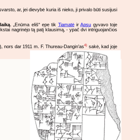
varsto, ar, jei dievybė kuria iš nieko, ji privalo būti susijusi
laiką
. „Enūma eliš“ epe tik
Tiamatė
ir
Apsu
gyvavo toje
kstai nagrinėjo tą patį klausimą, - ypač dvi intriguojančios
4)
5), nors dar 1911 m. F. Thureau-Dangin’as
sakė, kad joje