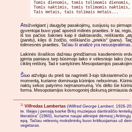
Tomis dienomis, tomis tolimomis dienomis,

Tomis naktimis, tomis tolimomis naktimis,

A
tsižvelgiant į daugybę pasakojimų, susijusių su pirmapr
gyventojai buvo ypač apsėsti mitinės praeities. Ir tai, regis, 
iš tos pačios šaknies kaip ir daiktavardis, reiškiantis „at
(
panitu
), kilęs iš žodžio, reiškiančio „priekis“ (
panu
). Tai
tolimesnės praeities.
Tačiau ši analizė yra nesusipratimas
.
Laikinės išraiškos dažniau grindžiamos kasdienėmis erdvin
įgimta painiava tarp būsimojo laiko ir vėlesniojo laiko (nu
ciklinį reiškinį. Tad ir santykinės Mesopotamijos pasakojim
Š
iuo atžvilgiu du prieš tai nagrinėti 3-iojo tūkstantmečio
momentą, kuriame dominuoja kūrinijos nebuvimas. Kūriniai 
naktų sekos patyrimo neįmanomumą. Vis dėlto šie kūriniai tu
forma. Mesopotamijos kosmogoninį diskursą pirmiausia domi
1)
Vilfredas Lambertas
(
Wilfred George Lambert
, 1926-201
te. Išėjęs į pensiją tvarkė Britų muziejaus dantiraščio lentel
literatūra“ (1960), kuriame naujai atkreipė dėmesį į Artimųjų 
epą. Tačiau vėlesnių mokslininkų buvo kritikuojamas už deiv
vegetaras.