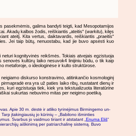
ėmis pasekmėmis, galima bandyti teigti, kad Mesopotamijos
kai. Akadų kalbos žodis, reiškiantis „ateitis“ (
warkitu
), kilęs
ant ateitį. Kita vertus, daiktavardis, reiškiantis „praeitis“
ties. Jei taip būtų, nenuostabu, kad jie buvo apsėsti kuo
neturi kognityvinės reikšmės. Tokiais atvejais egzistuoja
s senovės kultūrų laiko nesuvok4 linijiniu būdu, o tik kaip
o metaforoje, o ideologinėse ir kulto struktūrose.
 iš neigiamo diskurso konstravimo, atitinkančio kosmologinį
irmapradė era yra už paties laiko ribų, nustatant dienų ir
 kuri egzistuoja tiek, kiek yra tekstualizuota literatūrine
eniškai sukurtas nebuvimo mitas per neigimo poetiką.
novas. Apie 30 m. dėstė ir atliko tyrinėjimus Birmingemo un-
. Tarp įtakingiausių jo kūrinių – „Babilono išminties
ymus. Svarbus jo vaidmuo tiriant ir atstatant „
Enuma Eliš
“
ierarchijų aiškinimą per patriarchalinę sistemą. Buvo