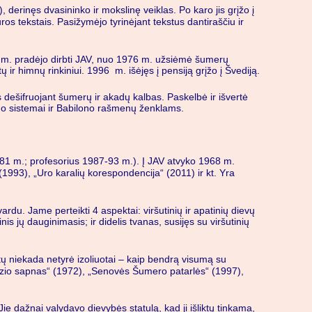
, derinęs dvasininko ir mokslinę veiklas. Po karo jis grįžo į
ros tekstais. Pasižymėjo tyrinėjant tekstus dantiraščiu ir
63 m. pradėjo dirbti JAV, nuo 1976 m. užsiėmė šumerų
ir himnų rinkiniui. 1996 m. išėjęs į pensiją grįžo į Švediją.
 dešifruojant šumerų ir akadų kalbas. Paskelbė ir išvertė
vimo sistemai ir Babilono rašmenų ženklams.
1981 m.; profesorius 1987-93 m.). Į JAV atvyko 1968 m.
(1993), „Uro karalių korespondencija“ (2011) ir kt. Yra
rdu. Jame perteikti 4 aspektai: viršutinių ir apatinių dievų
s jų dauginimasis; ir didelis tvanas, susijęs su viršutinių
 niekada netyrė izoliuotai – kaip bendrą visumą su
umuzio sapnas“ (1972), „Senovės Šumero patarlės“ (1997),
 dažnai valydavo dievybės statulą, kad ji išliktų tinkama,