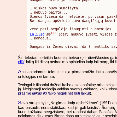
...

… viskas buvo sumaišyta.

… nebuvo paimta...

Dienos šviesa dar nešvietė, po visur paskl
Bet dangus apšvietė savo dangiškąją buvein
10)
Enlilio
me
 (dar) nebuvo įvesti visose ž
… Dangaus…

...

Dangaus ir Žemės dievai (dar) neatliko sa
Šis tekstas perteikia kosminį betvarkę ir dieviškosios gal
eliš
“ laiką iki dievų atsiradimo apibūdina kaip laikotarpį iki l
A
bu aptariamus tekstus sieja pirmapradžio laiko apraš
ontologijos nei tamsa.
Teologai ir filosofai dažnai kalba apie apofatinę arba neigi
ją. Neigiamoji teologija vaidina svarbų vaidmenį kai kurio
prasme
laikas iki laiko
negali net būti laiku!
).
S
avo straipsnyje „Neigimas kaip apibrėžimas“ (1991) ap
kad pasaulis nėra statiškas, kad jis gali keistis“. Šumerų 
kurie kažkada neegzistavo, bet randasi dabar. Panašiai 
neigiamas diskursas ištrina ribas tarp teigiančios ir neteig