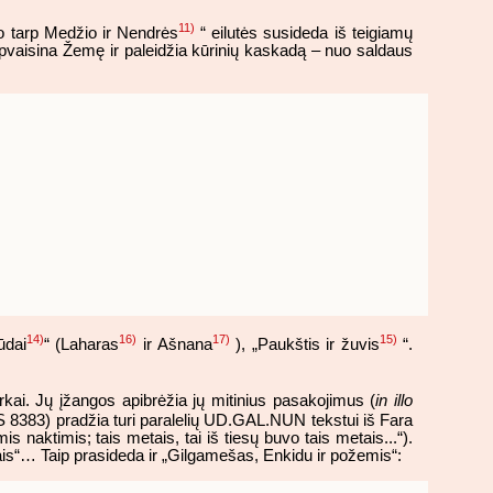
11)
o tarp Medžio ir Nendrės
“ eilutės susideda iš teigiamų
pvaisina Žemę ir paleidžia kūrinių kaskadą – nuo saldaus
14)
16)
17)
15)
ūdai
“ (Laharas
ir Ašnana
), „Paukštis ir žuvis
“.
irkai. Jų įžangos apibrėžia jų mitinius pasakojimus (
in illo
BS 8383) pradžia turi paralelių UD.GAL.NUN tekstui iš Fara
s naktimis; tais metais, tai iš tiesų buvo tais metais...“).
ikais“… Taip prasideda ir „Gilgamešas, Enkidu ir požemis“: