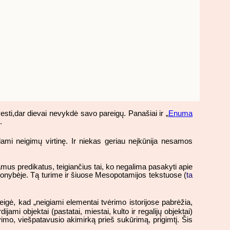
sti,dar dievai nevykdė savo pareigų. Panašiai ir „
Enuma
.
ami neigimų virtinę. Ir niekas geriau neįkūnija nesamos
iamus predikatus, teigiančius tai, ko negalima pasakyti apie
čionybėje. Tą turime ir šiuose Mesopotamijos tekstuose (
ta
eigė, kad „neigiami elementai tvėrimo istorijose pabrėžia,
mi objektai (pastatai, miestai, kulto ir regalijų objektai)
o, viešpatavusio akimirką prieš sukūrimą, prigimtį. Šis