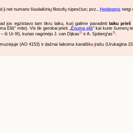
 ji net numano šiuolaikinių filosofų rūpesčius; pvz.,
Heidegeris
netgi s
ad jos egzistavo tam tikru laiku, kurį galime pavadinti
laiku prieš 
a Eliš“ mite). Vis tik gerokai prieš „
Enuma eliš
“ kai kurie šumerų te
2)
3)
 – iš Ur III), kurias nagrinėjo J. van Dijkas
ir A. Sjoberg’as
.
 muziejuje (AO 4153) ir dažnai laikoma karališku įrašu (Urukagina 1