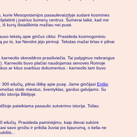
tualus, kurie Mesopotamijos pasaulėvaizdyje sudarė kosminės
išplatinti į įvairius šumerų centrus. Šumerai laikė, kad
me
iš kurių išsiaiškinta mažiau nei pusė.
klauso tekstų apie ginčus ciklui. Prasideda kosmogoniniu
o to, kai Nendrė įėjo pirmoji. Tekstas mažai tirtas ir pilnai
 karneolio skeveldros prasišviečia. Tai palyginus nebrangus
alne). Karneolis buvo plačiai naudojamas senovės Romoje
škus ar kitus svarbius dokumentus - karneolis tam buvo
00 eilučių, pilnai išlikę apie pusę. Jame ginčijasi
Enlilio
 Enmešas statė miestus, šventyklas, gardus galvijams. Su
o istorija Biblijoje.
žioje pateikiama pasaulio sutvėrimo istorija. Toliau
0 eilučių. Prasideda paminėjimu, kaip dievai sukūrė
asi savo grožiu ir prikiša žuviai jos bjaurumą, o kelia ne
kštis...