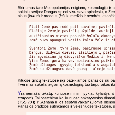
Skirtumas tarp Mesopotamijos neigiamų kosmologijų ir pa
sakinių serijos: Dangus spindi visu savo spindesiu, o Že
alaus (
kurun
) ir medaus (
lal
) iki medžio ir nendrės, esančia
Plati žemė pasirodė pati savaime; paviršiu
Plačioje žemėje paviršių užpildė taurieji 
Aukščiausias vietas papuošė 
hulalu
 akmeny
Žemė buvo apaugusi vešlia žalia žole ir di
Šventoji Žemė, tyra Žemė, pasiruošė [priim
Dangus, didysis dievas, išsiliejo į plačią
Jis apvaisino ją didvyriška Medžio ir Nend
Visa Žemė, gera karvė, apsivaisino puikia 
Žemė džiaugėsi gyvybę teikiančiais augalai
Žemė su džiaugsmu davė gausą – almėjo sal
Kituose ginčų tekstuose irgi pateikiamos panašios su pa
Tvėrimas sukelia teigiamą kosmologiją, tuo tarpu laikas iki
Y
ra nemažai tekstų, kuriuose minimi įvykiai, kylantys iš 
tempore
). Tai pastebima kai kuriuose ankstyvosios dinasti
(TSŠ 79 i) ir „Ašnana ir jos septyni vaikai“ („Tomis dienomi
Panašios pradžios sutinkamos ir vėlesniuose tekstuose, pvz.