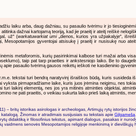
adžiu laiku arba, daug dažniau, su pasaulio tvėrimu ir jo tiesiogin
atitinka dažnai kartojamą teoriją, kad jie praeitį ir ateitį reiškė nelogiš
gal, už“ (
warkatuwarkiat umi
„dienos, kurios yra užpakalyje“, išreiški
gi, Mesopotamijos gyventojai atsisukę į praeitį ir nusisukę nuo atei
ėmis metaforomis, kurių pasirinkimai kalbose turi mažai arba visai 
oseklumo), taip pat tarp praeities ir ankstesniojo laiko. Be to daugeli
ų apie pasaulio tvėrimą gausos reikėtų ieškoti ne kasdieninio gyvenim
 pr.m.e. tekstai turi bendrą naratyvinį išraiškos būdą, kuris susideda
vyksta pirmapradžiame laike, kuris juos įrėmina neigimu, nes tokia p
ri laikinį elementą, nes jos yra mitinės atminties objektai, atminties,
no ne pati praeitis, o veikiau sukurta laiko prieš laiką atmintis, m
1) – britų istorikas asirologas ir archeologas, Artimųjų rytų istorijos ži
ių katalogą. Žinomas ir atradimais susijusiais su tekstais apie
Gilgamešą
rytų didaktiką ir filosofinius tekstus, apimant dialogus, pasakas ir nurod
ių vaidmens senovės Mesopotamijos religijoje menkinimą ir dieviškųjų h