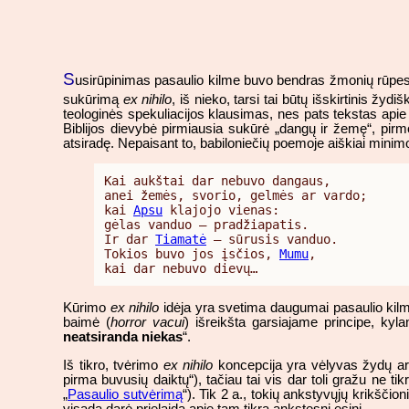
S
usirūpinimas pasaulio kilme buvo bendras žmonių rūpesti
sukūrimą
ex nihilo
, iš nieko, tarsi tai būtų išskirtinis žy
teologinės spekuliacijos klausimas, nes pats tekstas apie 
Biblijos dievybė pirmiausia sukūrė „dangų ir žemę“, pirmo
atsiradę. Nepaisant to, babiloniečių poemoje aiškiai minim
Kai aukštai dar nebuvo dangaus,

anei žemės, svorio, gelmės ar vardo;

kai 
Apsu
 klajojo vienas:

gėlas vanduo – pradžiapatis.

Ir dar 
Tiamatė
 – sūrusis vanduo.

Tokios buvo jos įsčios, 
Mumu
,

kai dar nebuvo dievų…
Kūrimo
ex nihilo
idėja yra svetima daugumai pasaulio kilm
baimė (
horror vacui
) išreikšta garsiajame principe, ky
neatsiranda niekas
“.
Iš tikro, tvėrimo
ex nihilo
koncepcija yra vėlyvas žydų ar 
pirma buvusių daiktų“), tačiau tai vis dar toli gražu ne tik
„
Pasaulio sutvėrimą
“). Tik 2 a., tokių ankstyvųjų krikščio
visada darė prielaidą apie tam tikrą ankstesnį esinį.