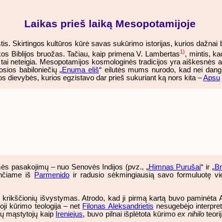
Laikas prieš laiką Mesopotamijoje
s. Skirtingos kultūros kūrė savas sukūrimo istorijas, kurios dažnai 
1)
diškos Biblijos bruožas. Tačiau, kaip primena V. Lambertas
, mintis, k
tai neteigia. Mesopotamijos kosmologinės tradicijos yra aiškesnės api
sios babiloniečių „
Enuma eliš
“ eilutės mums nurodo, kad nei dangu
os dievybės, kurios egzistavo dar prieš sukuriant ką nors kita –
Apsu
ės pasakojimų – nuo Senovės Indijos (pvz., „
Himnas Purušai
“ ir „
Br
lančiame iš
Parmenido
ir radusio sėkmingiausią savo formuluotę vi
krikščionių išvystymas. Atrodo, kad ji pirmą kartą buvo paminėta A
roji kūrimo teologija – net
Filonas Aleksandrietis
nesugebėjo interpret
nių mąstytojų kaip
Ireniejus
, buvo pilnai išplėtota kūrimo
ex nihilo
teori