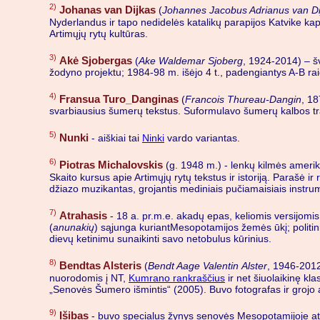
2)
Johanas van Dijkas
(
Johannes Jacobus Adrianus van Di
Nyderlandus ir tapo nedidelės katalikų parapijos Katvike kapel
Artimųjų rytų kultūras.
3)
Akė Sjobergas
(
Ake Waldemar Sjoberg
, 1924-2014) – š
žodyno projektu; 1984-98 m. išėjo 4 t., padengiantys A-B raid
4)
Fransua Turo_Danginas
(
Francois Thureau-Dangin
, 18
svarbiausius šumerų tekstus. Suformulavo šumerų kalbos trans
5)
Nunki
- aiškiai tai
Ninki
vardo variantas.
6)
Piotras Michalovskis
(g. 1948 m.) - lenkų kilmės ameriki
Skaito kursus apie Artimųjų rytų tekstus ir istoriją. Parašė 
džiazo muzikantas, grojantis mediniais pučiamaisiais instru
7)
Atrahasis
- 18 a. pr.m.e. akadų epas, keliomis versijomis 
(
anunakių
) sąjunga kuriantMesopotamijos žemės ūkį; politinis
dievų ketinimu sunaikinti savo netobulus kūrinius.
8)
Bendtas Alsteris
(
Bendt Aage Valentin Alster
, 1946-2012
nuorodomis į NT,
Kumrano rankraščius
ir net šiuolaikinę kl
„Senovės Šumero išmintis“ (2005). Buvo fotografas ir grojo al
9)
Išibas
- buvo specialus žynys senovės Mesopotamijoje atsa