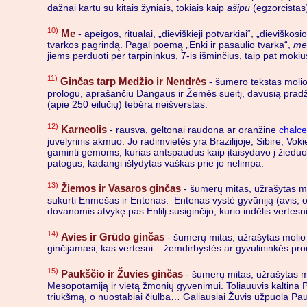
dažnai kartu su kitais žyniais, tokiais kaip
ašipu
(egzorcistas
10)
Me
- apeigos, ritualai, „dieviškieji potvarkiai“, „dievišk
tvarkos pagrindą. Pagal poemą „Enki ir pasaulio tvarka“,
me
jiems perduoti per tarpininkus, 7-is išminčius, taip pat mok
11)
Ginčas tarp Medžio ir Nendrės
- šumero tekstas molio 
prologu, aprašančiu Dangaus ir Žemės sueitį, davusią pradžią
(apie 250 eilučių) tebėra neišverstas.
12)
Karneolis
- rausva, geltonai raudona ar oranžinė
chalc
juvelyrinis akmuo. Jo radimvietės yra Brazilijoje, Sibire, 
gaminti gemoms, kurias antspaudus kaip įtaisydavo į žieduo
patogus, kadangi išlydytas vaškas prie jo nelimpa.
13)
Žiemos ir Vasaros ginčas
- šumerų mitas, užrašytas mol
sukurti Enmešas ir Entenas. Entenas vystė gyvūniją (avis, ož
dovanomis atvykę pas Enlilį susiginčijo, kurio indėlis vertesni
14)
Avies ir Grūdo ginčas
- šumerų mitas, užrašytas molio 
ginčijamasi, kas vertesni – žemdirbystės ar gyvulininkės produ
15)
Paukščio ir Žuvies ginčas
- šumerų mitas, užrašytas mo
Mesopotamiją ir vietą žmonių gyvenimui. Toliauuvis kaltina Pau
triukšmą, o nuostabiai čiulba… Galiausiai Žuvis užpuola Pau