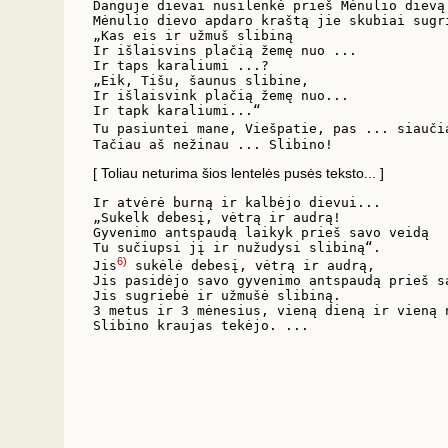
Danguje dievai nusilenkė prieš Mėnulio dievą.
Mėnulio dievo apdaro kraštą jie skubiai sugri
„Kas eis ir užmuš slibiną

Ir išlaisvins plačią žemę nuo ...

Ir taps karaliumi ...?

„Eik, Tišu, šaunus slibine,

Ir išlaisvink plačią žemę nuo...

Ir tapk karaliumi...“

Tu pasiuntei mane, Viešpatie, pas ... siauči
[ Toliau neturima šios lentelės pusės teksto... ]
Ir atvėrė burną ir kalbėjo dievui...

„Sukelk debesį, vėtrą ir audrą!

Gyvenimo antspaudą laikyk prieš savo veidą

Tu sučiupsi jį ir nužudysi slibiną“.

6)
Jis
 sukėlė debesį, vėtrą ir audrą,

Jis pasidėjo savo gyvenimo antspaudą prieš sa
Jis sugriebė ir užmušė slibiną.

3 metus ir 3 mėnesius, vieną dieną ir vieną n