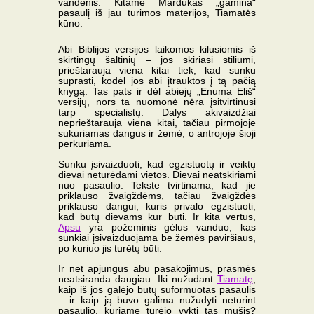
vandenis. Kitame Mardukas „gamina“
pasaulį iš jau turimos materijos, Tiamatės
kūno.
Abi Biblijos versijos laikomos kilusiomis iš
skirtingų šaltinių – jos skiriasi stiliumi,
prieštarauja viena kitai tiek, kad sunku
suprasti, kodėl jos abi įtrauktos į tą pačią
knygą. Tas pats ir dėl abiejų „Enuma Eliš“
versijų, nors ta nuomonė nėra įsitvirtinusi
tarp specialistų. Dalys akivaizdžiai
neprieštarauja viena kitai, tačiau pirmojoje
sukuriamas dangus ir žemė, o antrojoje šioji
perkuriama.
Sunku įsivaizduoti, kad egzistuotų ir veiktų
dievai neturėdami vietos. Dievai neatskiriami
nuo pasaulio. Tekste tvirtinama, kad jie
priklauso žvaigždėms, tačiau žvaigždės
priklauso dangui, kuris privalo egzistuoti,
kad būtų dievams kur būti. Ir kita vertus,
Apsu
yra požeminis gėlus vanduo, kas
sunkiai įsivaizduojama be žemės paviršiaus,
po kuriuo jis turėtų būti.
Ir net apjungus abu pasakojimus, prasmės
neatsiranda daugiau. Iki nužudant
Tiamatę
,
kaip iš jos galėjo būtų suformuotas pasaulis
– ir kaip ją buvo galima nužudyti neturint
pasaulio, kuriame turėjo vykti tas mūšis?