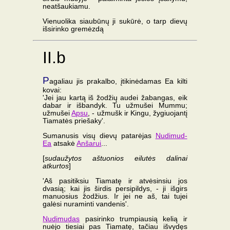
neatšaukiamu.
Vienuolika siaubūnų ji sukūrė, o tarp dievų
išsirinko gremėzdą
II.b
P
agaliau jis prakalbo, įtikinėdamas Ea kilti
kovai:
'Jei jau kartą iš žodžių audei žabangas, eik
dabar ir išbandyk. Tu užmušei Mummu;
užmušei
Apsu
, - užmušk ir Kingu, žygiuojantį
Tiamatės priešaky'.
Sumanusis visų dievų patarėjas
Nudimud-
Ea
atsakė
Anšarui
...
[
sudaužytos aštuonios eilutės dalinai
atkurtos
]
'Aš pasitiksiu Tiamatę ir atvėsinsiu jos
dvasią; kai jis širdis persipildys, - ji išgirs
manuosius žodžius. Ir jei ne aš, tai tujei
galėsi nuraminti vandenis'.
Nudimudas
pasirinko trumpiausią kelią ir
nuėjo tiesiai pas Tiamatę, tačiau išvydęs