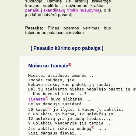
sukapojo Tiamatę (iš arterijų išsiveržęs
kraujas nuplūdo į nežinomus kraštus, -
panašu į skandinavų Ymiro nužudymą
), o iš
jos kūno sutvėrė pasaulį.
Pastaba:
Pilnas poemos vertimas bus
talpinamas palaipsniui ir vėliau.
[ Pasaulio kūrimo epo pabaiga ]
1)
Mūšis su Tiamate
Miestai atsiduso, žmonės ...

Žmonės raudojo, jie ...

Nebuvo nieko, kas padėtų jų raudai,

Dėl jų sielvarto niekas negalėjo paimti jų už
2)
Tiamatė
 buvo slibinas ...

Belas danguje susidarė ...

3)
50 kaspu
 jo ilgis, 1 kaspu jo aukštis,

6 uolekčių jo burna, 12 uolekčių jo...

12 uolekčių yra jo ausų žiedas...;

9 uolekčių vandenyje jis tempia ...

4)
Jis aukštai iškelia uodegą
 ...;

Visi dangaus dievai...
