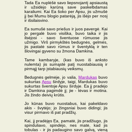
Tada Ea nuplėšė savo liepsnojantį apsiaustą
ir užsidėjo karūną save paskelbdamas
karaliumi. Kai Ea šoko per Apsu, jis užmušė
jį bei Mumu blogio patarėją, jis išėjo per nosį
ir išsilaisvino.
Ea sumušė savo priešus ir juos pavergė. Kai
jo pergalė buvo visiška, buvo taika ir jis
ilsėjosi - savo šventuose rūmuose jis
užmigo. Virš pirmykštės bedugnės, gelmės,
jis pastatė savo rūmus ir šventyklą ir ten
šlovingai gyveno su žmona Damkina.
Tame kambaryje, (kas buvo iš anksto
nulemta) jis sumąstė patį nuostabiausią ir
pirmąjį tarp įstabiausių veiksmų.
Bedugnės gelmėje, jo valia,
Mardukas
buvo
sukurtas
Apsu
širdyje, taigi, Mardukas buvo
sukurtas šventoje Apsu širdyje. Ea jį pradėjo
ir Damkina pagimdė jį; jie - tėvas ir motina.
Jis žindo deivių krūtis.
Jo kūnas buvo nuostabus, kai pakeldavo
akis - švytėjo; jo žingsniai buvo didingi; jis
visur pirmavo iš pat pradžių.
Kai, jį pradėjęs Ea, pamatė, jis pradžiugo, jis
spinduliavo, spindėjo, nes matė, kad jis
tobulas - ir jis padaugino savo galvą, vieną