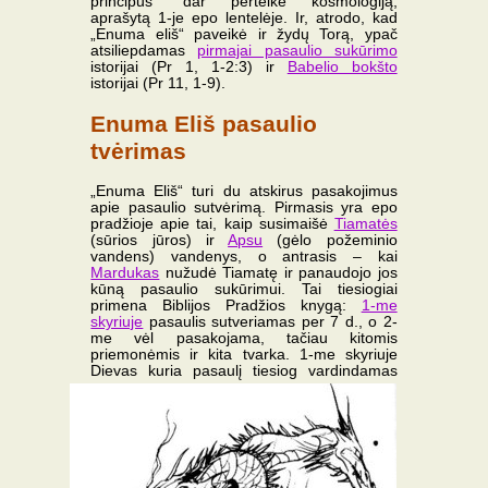
principus“ dar perteikė kosmologiją,
aprašytą 1-je epo lentelėje. Ir, atrodo, kad
„Enuma eliš“ paveikė ir žydų Torą, ypač
atsiliepdamas
pirmajai pasaulio sukūrimo
istorijai (Pr 1, 1-2:3) ir
Babelio bokšto
istorijai (Pr 11, 1-9).
Enuma Eliš pasaulio
tvėrimas
„Enuma Eliš“ turi du atskirus pasakojimus
apie pasaulio sutvėrimą. Pirmasis yra epo
pradžioje apie tai, kaip susimaišė
Tiamatės
(sūrios jūros) ir
Apsu
(gėlo požeminio
vandens) vandenys, o antrasis – kai
Mardukas
nužudė Tiamatę ir panaudojo jos
kūną pasaulio sukūrimui. Tai tiesiogiai
primena Biblijos Pradžios knygą:
1-me
skyriuje
pasaulis sutveriamas per 7 d., o 2-
me vėl pasakojama, tačiau kitomis
priemonėmis ir kita tvarka. 1-me skyriuje
Dievas kuria pasaulį
tiesiog vardindamas