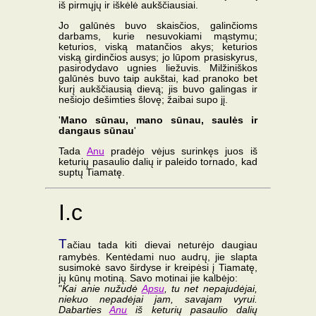
iš pirmųjų ir iškėlė aukščiausiai.
Jo galūnės buvo skaisčios, galinčioms
darbams, kurie nesuvokiami mąstymu;
keturios, viską matančios akys; keturios
viską girdinčios ausys; jo lūpom prasiskyrus,
pasirodydavo ugnies liežuvis. Milžiniškos
galūnės buvo taip aukštai, kad pranoko bet
kurį aukščiausią dievą; jis buvo galingas ir
nešiojo dešimties šlovę; žaibai supo jį.
'
Mano sūnau, mano sūnau, saulės ir
dangaus sūnau
'
Tada
Anu
pradėjo vėjus surinkęs juos iš
keturių pasaulio dalių ir paleido tornado, kad
suptų Tiamatę.
I.c
T
ačiau tada kiti dievai neturėjo daugiau
ramybės. Kentėdami nuo audrų, jie slapta
susimokė savo širdyse ir kreipėsi į Tiamatę,
jų kūnų motiną. Savo motinai jie kalbėjo:
"
Kai anie nužudė
Apsu
, tu net nepajudėjai,
niekuo nepadėjai jam, savajam vyrui.
Dabarties
Anu
iš keturių pasaulio dalių