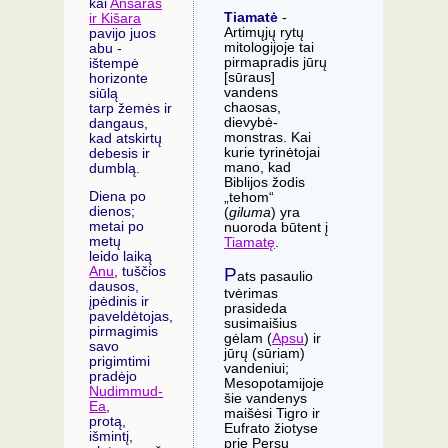
kai
Anšaras
Tiamatė
-
ir Kišara
Artimųjų rytų
pavijo juos
mitologijoje tai
abu -
pirmapradis jūrų
ištempė
[sūraus]
horizonte
vandens
siūlą
chaosas,
tarp žemės ir
dievybė-
dangaus,
monstras. Kai
kad atskirtų
kurie tyrinėtojai
debesis ir
mano, kad
dumblą.
Biblijos žodis
Diena po
„tehom“
dienos;
(
giluma
) yra
metai po
nuoroda būtent į
metų
Tiamatę
.
leido laiką
P
Anu
, tuščios
ats pasaulio
dausos,
tvėrimas
įpėdinis ir
prasideda
paveldėtojas,
susimaišius
pirmagimis
gėlam (
Apsu
) ir
savo
jūrų (sūriam)
prigimtimi
vandeniui;
pradėjo
Mesopotamijoje
Nudimmud-
šie vandenys
Ea
,
maišėsi Tigro ir
protą,
Eufrato žiotyse
išmintį,
prie Persų