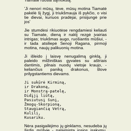
Tiamatė ruošia sąmokslą:
'Ji nenori mūsų, tėve, mūsų motina Tiamatė
pakėlė šį žygį, ji triukšmauja iš pykčio, o visi
tie dievai, kuriuos pradėjai, prisijungė prie
jos'
Jie stumdėsi rikiuotėse rengdamiesi keliauti
su Tiamate, dieną ir naktį rezgė įvairias
intrigas; triukšmas augo, ruošiantis mūšiui, -
ir tada atsiliepė Senoji Ragana, pirmoji
motina, naujų palikuonių motina.
Ji išleido į laisvę nenugalimą ginklą, ji
paleido milžiniškas gyvates su aštriais
dantimis, pilnais nuodų vietoje kraujo, -
keliančius paniką drakonus, šlove
prilygstantiems dievams.
Ji sukūrė Kirminą,

ir Drakoną,

ir Monstrą-patelę,

Didįjį liūtą,

Pasiutusį šunį,

Žmogų-Skorpioną,

Staugiančią Vėtrą,

Kulili,

Nėra pasigailėjimo jų ginklams, nesudeba jų
širdis mūšyje - palaiminta josios įsakymu,