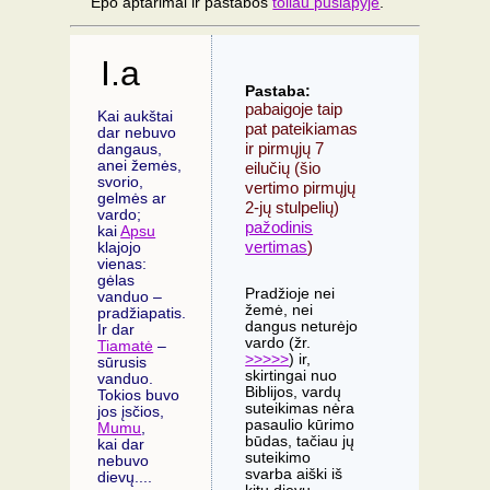
Epo aptarimai ir pastabos
toliau puslapyje
.
I.a
Pastaba:
pabaigoje taip
Kai aukštai
pat pateikiamas
dar nebuvo
ir pirmųjų 7
dangaus,
anei žemės,
eilučių (šio
svorio,
vertimo pirmųjų
gelmės ar
2-jų stulpelių)
vardo;
pažodinis
kai
Apsu
vertimas
)
klajojo
vienas:
gėlas
Pradžioje nei
vanduo –
žemė, nei
pradžiapatis.
dangus neturėjo
Ir dar
vardo (žr.
Tiamatė
–
>>>>>
) ir,
sūrusis
skirtingai nuo
vanduo.
Biblijos, vardų
Tokios buvo
suteikimas nėra
jos įsčios,
pasaulio kūrimo
Mumu
,
būdas, tačiau jų
kai dar
suteikimo
nebuvo
svarba aiški iš
dievų....