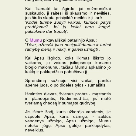
Kai Tiamatė tai išgirdo, jai nežmoniškai
suskaudo, ji raitėsi iš skausmo ir nevilties,
jos širdis slapta prisipildė meilės ir ji tarė:
'
Kodėl turime žudyti vaikus, kuriuos patys
pradėjome? Jei jų keliai nėra lengvi,
palaukime dar truputį
'.
O
Mumu
piktavališkai patarinįjo Apsu:
'
Tėve, užmušk juos nesigailėdamas ir turėsi
ramybę dieną ir naktį, ir galėsi užmigti
'.
Kai Apsu išgirdo, koks likimas iškrito jo
vaikams, jo veidas įsiliepsnojo kuriamo
blogio malonumu, tačiau Mumu apkabino jo
kaklą ir paklupdžius pabučiavo jį.
Sprendimą sužinojo visi vaikai, panika
apėmė juos, o po didelės tylos - sumaištis.
Išminties dievas, šviesus protas - mąstantis
ir planuojantis, Nudimmud-Ea, jis matė
tveriamą chaosą ir sumąstė gudrybę.
Jis ištarė žodį, kuris užkerėjo vandenis, jie
užpuolė Apsu, kuris užmigo, - saldūs
vandenys užmigo, Apsu užmigo, Mumu
neteko jėgų. Apsu gulėjo parklupdytas,
neveiklus.