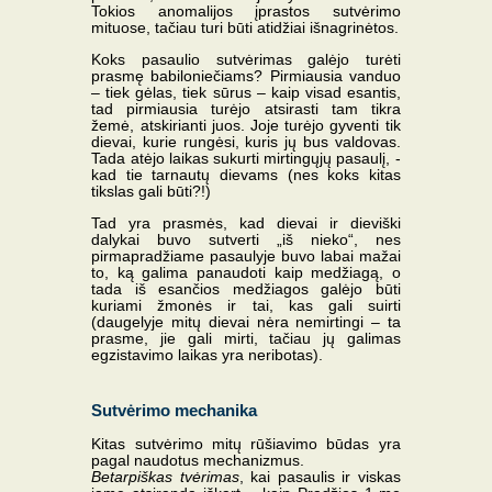
Tokios anomalijos įprastos sutvėrimo
mituose, tačiau turi būti atidžiai išnagrinėtos.
Koks pasaulio sutvėrimas galėjo turėti
prasmę babiloniečiams? Pirmiausia vanduo
– tiek gėlas, tiek sūrus – kaip visad esantis,
tad pirmiausia turėjo atsirasti tam tikra
žemė, atskirianti juos. Joje turėjo gyventi tik
dievai, kurie rungėsi, kuris jų bus valdovas.
Tada atėjo laikas sukurti mirtingųjų pasaulį, -
kad tie tarnautų dievams (nes koks kitas
tikslas gali būti?!)
Tad yra prasmės, kad dievai ir dieviški
dalykai buvo sutverti „iš nieko“, nes
pirmapradžiame pasaulyje buvo labai mažai
to, ką galima panaudoti kaip medžiagą, o
tada iš esančios medžiagos galėjo būti
kuriami žmonės ir tai, kas gali suirti
(daugelyje mitų dievai nėra nemirtingi – ta
prasme, jie gali mirti, tačiau jų galimas
egzistavimo laikas yra neribotas).
Sutvėrimo mechanika
Kitas sutvėrimo mitų rūšiavimo būdas yra
pagal naudotus mechanizmus.
Betarpiškas tvėrimas
, kai pasaulis ir viskas