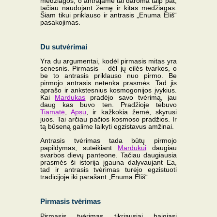
medžiagos, o antrajame tai daroma taip pat,
tačiau naudojant žemę ir kitas medžiagas.
Šiam tikui priklauso ir antrasis „Enuma Eliš“
pasakojimas.
Du sutvėrimai
Yra du argumentai, kodėl pirmasis mitas yra
senesnis. Pirmasis – dėl jų eilės tvarkos, o
be to antrasis priklauso nuo pirmo. Be
pirmojo antrasis netenka prasmės. Tad jis
aprašo ir ankstesnius kosmogonijos įvykius.
Kai
Mardukas
pradėjo savo tvėrimą, jau
daug kas buvo ten. Pradžioje tebuvo
Tiamatė
,
Apsu
, ir kažkokia žemė, skyrusi
juos. Tai arčiau pačios kosmoso pradžios. Ir
tą būseną galime laikyti egzistavus amžinai.
Antrasis tvėrimas tada būtų pirmojo
papildymas, suteikiant
Mardukui
daugiau
svarbos dievų panteone. Tačiau daugiausia
prasmės ši istorija įgauna dalyvaujant Ea,
tad ir antrasis tvėrimas turėjo egzistuoti
tradicijoje iki parašant „Enuma Eliš“.
Pirmasis tvėrimas
Pirmasis tvėrimas tikriausiai baigiasi