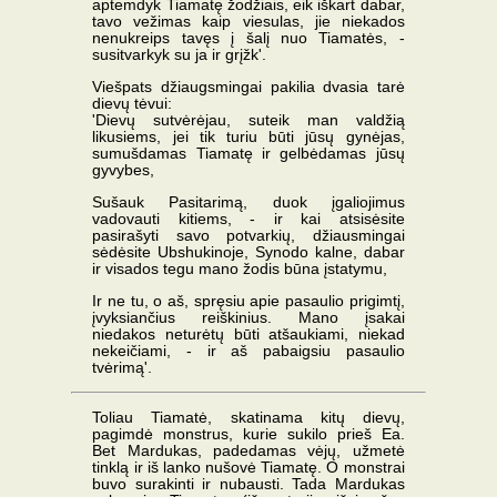
aptemdyk Tiamatę žodžiais, eik iškart dabar,
tavo vežimas kaip viesulas, jie niekados
nenukreips tavęs į šalį nuo Tiamatės, -
susitvarkyk su ja ir grįžk'.
Viešpats džiaugsmingai pakilia dvasia tarė
dievų tėvui:
'Dievų sutvėrėjau, suteik man valdžią
likusiems, jei tik turiu būti jūsų gynėjas,
sumušdamas Tiamatę ir gelbėdamas jūsų
gyvybes,
Sušauk Pasitarimą, duok įgaliojimus
vadovauti kitiems, - ir kai atsisėsite
pasirašyti savo potvarkių, džiausmingai
sėdėsite Ubshukinoje, Synodo kalne, dabar
ir visados tegu mano žodis būna įstatymu,
Ir ne tu, o aš, spręsiu apie pasaulio prigimtį,
įvyksiančius reiškinius. Mano įsakai
niedakos neturėtų būti atšaukiami, niekad
nekeičiami, - ir aš pabaigsiu pasaulio
tvėrimą'.
Toliau Tiamatė, skatinama kitų dievų,
pagimdė monstrus, kurie sukilo prieš Ea.
Bet Mardukas, padedamas vėjų, užmetė
tinklą ir iš lanko nušovė Tiamatę. O monstrai
buvo surakinti ir nubausti. Tada Mardukas