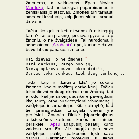
žmonėms, o valdovams. Epas šlovina
Marduką
, tad netiesiogiai pagarbinamas ir
žemiškasis jo atstovas. Žmonės turi tarnauti
savo valdovui taip, kaip jiems skirta tarnauti
dievams.
Tačiau ko gali reikėti dievams iš mirtingųjų
tarnų? Tai turi prasmę, jei dievai gyveno tarp
žmonių, o ne žvaigždėse. Tai nurodoma ir
senesniame „
Atrahasis
“ epe, kuriame dievai
buvo labiau panašūs į žmones:
*)
Kai dievai, o ne žmonės,
Darė darbius, vargo nuo jų,

Dievų apkrova buvo tokia didelė,

Tada, kaip ir „Enuma Eliš“ jie sukūrė
žmones, kad sumažintų darbo krūvį. Tačiau
tokie dievai nedaug skiriasi nuo žmonių, tad
atrodo, kad jie žmoniją susikūrė pavergdami
kitą tautą, arba suskirstydami visuomenę į
valdytojus ir tarnautojus. Kita galimybė, kad
tie pirmapradžiai žmogiški dievai yra
protėviai. Žmonės išlaikė įsipareigojimus
ankstesnėms kartoms, kurios po mirties
persikėlė į
Apsu
anapusinį pasaulį, kurio
valdovu yra Ea. Jie sugrįžo pas savo
valdytojus palikę palikuonis tęsti savo
darbus. Garbinant protėvius ir jiems