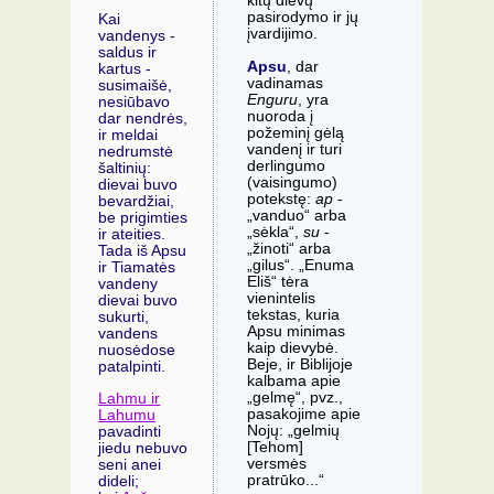
kitų dievų
pasirodymo ir jų
Kai
įvardijimo.
vandenys -
saldus ir
Apsu
, dar
kartus -
vadinamas
susimaišė,
Enguru
, yra
nesiūbavo
nuoroda į
dar nendrės,
požeminį gėlą
ir meldai
vandenį ir turi
nedrumstė
derlingumo
šaltinių:
(vaisingumo)
dievai buvo
potekstę:
ap
-
bevardžiai,
„vanduo“ arba
be prigimties
„sėkla“,
su
-
ir ateities.
„žinoti“ arba
Tada iš Apsu
„gilus“. „Enuma
ir Tiamatės
Eliš“ tėra
vandeny
vienintelis
dievai buvo
tekstas, kuria
sukurti,
Apsu minimas
vandens
kaip dievybė.
nuosėdose
Beje, ir Biblijoje
patalpinti.
kalbama apie
„gelmę“, pvz.,
Lahmu ir
pasakojime apie
Lahumu
Nojų: „gelmių
pavadinti
[Tehom]
jiedu nebuvo
versmės
seni anei
pratrūko...“
dideli;