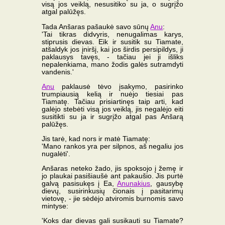
visą jos veiklą, nesusitiko su ja, o sugrįžo
atgal palūžęs.
Tada Anšaras pašaukė savo sūnų
Anu
:
'Tai tikras didvyris, nenugalimas karys,
stiprusis dievas. Eik ir susitik su Tiamate,
atšaldyk jos įniršį, kai jos širdis persipildys, ji
paklausys tavęs, - tačiau jei ji išliks
nepalenkiama, mano žodis galės sutramdyti
vandenis.'
Anu
paklausė tėvo įsakymo, pasirinko
trumpiausią kelią ir nuėjo tiesiai pas
Tiamatę. Tačiau prisiartinęs taip arti, kad
galėjo stebėti visą jos veiklą, jis negalėjo eiti
susitikti su ja ir sugrįžo atgal pas Anšarą
palūžęs.
Jis tarė, kad nors ir matė Tiamatę:
'Mano rankos yra per silpnos, aš negaliu jos
nugalėti'.
Anšaras neteko žado, jis spoksojo į žemę ir
jo plaukai pasišiaušė ant pakaušio. Jis purtė
galvą pasisukęs į Ea,
Anunakius
, gausybę
dievų, susirinkusių čionais į pasitarimų
vietovę, - jie sėdėjo atviromis burnomis savo
mintyse:
'Koks dar dievas gali susikauti su Tiamate?