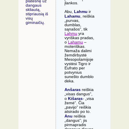
platesnę už
įlankos.
dangaus
skliautą,
Lahmu
Abu,
ir
stipriausią iš
Lahamu
, reiškia
visų
„purvas,
giminaičių.
dumblas,
sąnašos“, tik
Lahmu
yra
vyriškas pradas,
o
Lahamu
–
moteriškas.
Nemaža dalimi
žemdirbystė
Mesopotamijoje
vystėsi Tigro ir
Eufrato per
potvynius
sunešto dumblo
dėka.
Anšaras
reiškia
„visas dangus“,
Kišaras
o
- „visa
žemė“. Čia
„pavijo“ reiškia
atsirado po to.
Anu
reiškia
„dangus“; jis
pirmapradis