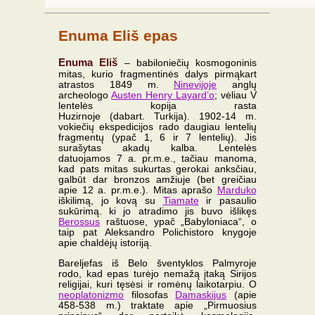
Enuma Eliš epas
Enuma Eliš
– babiloniečių kosmogoninis
mitas, kurio fragmentinės dalys pirmąkart
atrastos 1849 m.
Ninevijoje
anglų
archeologo
Austen Henry Layard’o
; vėliau V
lentelės kopija rasta
Huzirnoje (dabart. Turkija). 1902-14 m.
vokiečių ekspedicijos rado daugiau lentelių
fragmentų (ypač 1, 6 ir 7 lentelių). Jis
surašytas akadų kalba. Lentelės
datuojamos 7 a. pr.m.e., tačiau manoma,
kad pats mitas sukurtas gerokai anksčiau,
galbūt dar bronzos amžiuje (bet greičiau
apie 12 a. pr.m.e.). Mitas aprašo
Marduko
iškilimą, jo kovą su
Tiamate
ir pasaulio
sukūrimą. ki jo atradimo jis buvo išlikęs
Berossus
raštuose, ypač „Babyloniaca“, o
taip pat Aleksandro Polichistoro knygoje
apie chaldėjų istoriją.
Bareljefas iš Belo šventyklos Palmyroje
rodo, kad epas turėjo nemažą įtaką Sirijos
religijai, kuri tęsėsi ir romėnų laikotarpiu. O
neoplatonizmo
filosofas
Damaskijus
(apie
458-538 m.) traktate apie „Pirmuosius