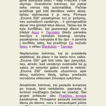
jame atsiranda iškart – kaip Pradžios 1-me
skyriuje.
Grandininis tvėrimas
, kai įvykiai
seka vienas kitą automatiškai. Pačioje
pradžioje gali būti dieviškos valios aktas,
tačiau dažniausiai ir jo nėra. Pirmasis
„Enuma Eliš“ pasakojimas turi jo požymių,
nes sumaišomi vandenys, - ir pirmapradžiai
dievai ima gimdyti kitus dievus. Tačiau kai tik
kyla konfliktas, kai jaunesnieji dievai ima
trikdyti
Apsu
ir
Tiamatės
(šiedu perteikia
inercijos ir ramybės būseną) ramybę,
pasakojimas nukrypsta iš šio tipo - ir pereina
į konfliktų seką, kai pradžioje
Ea
nužudo
Apsu
, o vėliau
Mardukas
–
Tiamatę
.
Neplanuotas tvėrimas
, kai jis prasideda
atsitiktinai, be plano ir be kieno nors valios.
„Enuma Eliš“ gali būti tokio tipo pavyzdys,
nes, atrodo, kad vandenys susimaišė be jų
valios, jie neturėjo galios norėti to neleisti.
„Enuma Eliš“ neduoda užuominos apie
dievų sukūrimo tikslą, tačiau priežastis
nurodoma vėlesniam žmonijos sukūrimui.
Amatininko tvėrimas
, kai pasaulis kuriamas
po truputį, tarsi rankdarbis, paprastai iš
turimos medžiagos (tačiau ne visada). Šiai
grupei priklauso abu
Pradžios knygos
pasakojimai. Pirmajame pasaulis tveriamas
diena po dienos, nors ir nenaudojant jokios