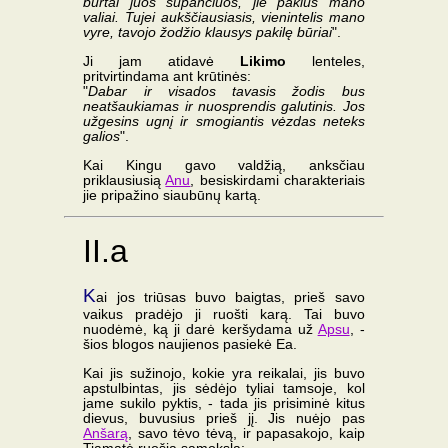
burtai juos supančiuos, jie paklus mano
valiai. Tujei aukščiausiasis, vienintelis mano
vyre, tavojo žodžio klausys pakilę būriai
".
Ji jam atidavė
Likimo
lenteles,
pritvirtindama ant krūtinės:
"
Dabar ir visados tavasis žodis bus
neatšaukiamas ir nuosprendis galutinis. Jos
užgesins ugnį ir smogiantis vėzdas neteks
galios
".
Kai Kingu gavo valdžią, anksčiau
priklausiusią
Anu
, besiskirdami charakteriais
jie pripažino siaubūnų kartą.
II.a
K
ai jos triūsas buvo baigtas, prieš savo
vaikus pradėjo ji ruošti karą. Tai buvo
nuodėmė, ką ji darė keršydama už
Apsu
, -
šios blogos naujienos pasiekė Ea.
Kai jis sužinojo, kokie yra reikalai, jis buvo
apstulbintas, jis sėdėjo tyliai tamsoje, kol
jame sukilo pyktis, - tada jis prisiminė kitus
dievus, buvusius prieš jį. Jis nuėjo pas
Anšarą
, savo tėvo tėvą, ir papasakojo, kaip