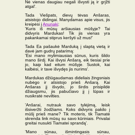
Nė vienas daugiau negali išvysti ją ir grįžti
atgal'.
Tada Viešpats, dievų tėvas Anšaras,
atsistojo didingai. Manydamas apie visus, jis
kreipėsi į
Anunaki
:
'Kuris iš mūsų aršiausias mūšyje? Tai
didvyris Mardukas! Tik jis vienas yra
pakankamai stiprus keršyti už mus!'
Tada Ea pašaukė Marduką į slaptą vietą ir
davė jam gudrų patarimą:
'Esi mano mylimiausias sūnus, kuris šildo
mano širdį. Kai išvysi Anšarą, eik tiesiai prie
jo, kaip kad eitum mūšyje. Sustok, kai
kalbėsi, ir tave išvydęs jis nurims'.
Mardukas džiūgaudamas dideliais žingsniais
nubėgo ir atsistojo prieš Anšarą. Kai
Anšaras jį išvydo, jo širdis prisipildė
džiaugsmu, jis pabučiavo jį į lūpas ir
nusikratė nevilties.
'Anšarai, nutrauk savo tylėjimą, leisk
išsiveržti žodžiams. Koks didvyris pakilo į
mūšį prieš mane? Tik moteris, tik Tiamatė
skrenda link mūsų su savo kūriniais. Privalai
greitai nusukti Tiamatei sprandą'.
'Mano sūnau, išmintingasis sūnau,