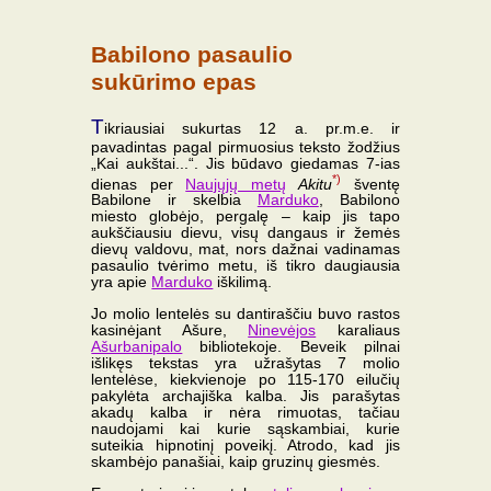
Babilono pasaulio
sukūrimo epas
T
ikriausiai sukurtas 12 a. pr.m.e. ir
pavadintas pagal pirmuosius teksto žodžius
„Kai aukštai...“. Jis būdavo giedamas 7-ias
*)
dienas per
Naujųjų metų
Akitu
šventę
Babilone ir skelbia
Marduko
, Babilono
miesto globėjo, pergalę – kaip jis tapo
aukščiausiu dievu, visų dangaus ir žemės
dievų valdovu, mat, nors dažnai vadinamas
pasaulio tvėrimo metu, iš tikro daugiausia
yra apie
Marduko
iškilimą.
Jo molio lentelės su dantiraščiu buvo rastos
kasinėjant Ašure,
Ninevėjos
karaliaus
Ašurbanipalo
bibliotekoje. Beveik pilnai
išlikęs tekstas yra užrašytas 7 molio
lentelėse, kiekvienoje po 115-170 eilučių
pakylėta archajiška kalba. Jis parašytas
akadų kalba ir nėra rimuotas, tačiau
naudojami kai kurie sąskambiai, kurie
suteikia hipnotinį poveikį. Atrodo, kad jis
skambėjo panašiai, kaip gruzinų giesmės.