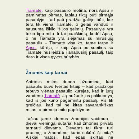
Tiamatė
, kaip pasaulio motina, nors Apsu ir
paminėtas pirmas, labiau tiktų būti pirmąja
pasaulyje. Tad pati pradžia galėjo būti, kur
tėra tik viena Tiamatė, o gėlas vanduo ir
sausuma iškilo iš jos gelmių. Pasaulyje yra
tokio tipo mitų. Ir tai paaiškintų, kodėl Apsu,
o ne Tiamatė yra siejamas su mirusiųjų
pasauliu – Tiamatė visa ko, tame tarpe ir
Apsu
, kūrėja; ir kaip Apsu po sueities su
Tiamate nusileidžia į anapusinį pasaulį, taip
daro ir visos gyvos būtybės.
Žmonės kaip tarnai
Antrasis mitas duoda užuominą, kad
pasaulis buvo tvertas kitaip – kad pradžioje
tebuvo vienas pasaulio kūrėjas, kad ir jūrų
vandenų
Tiamatė
. Ją nužudė jos palikuonys,
kad iš jos kūno pagamintų pasaulį. Vis tik
greičiau, kad tai ne kitas savarankiškas
mitas, o pirmojo mito papildymas.
Tačiau jame įdomus žmonijos vaidmuo –
dievai vieningai sutaria, kad žmonės privalo
tarnauti dievams. Dievams tai tikrai turi
prasmę, o žmonėms, kurie sukūrė šį mitą?
Aiškiai matosi, kad epas skirtas ne