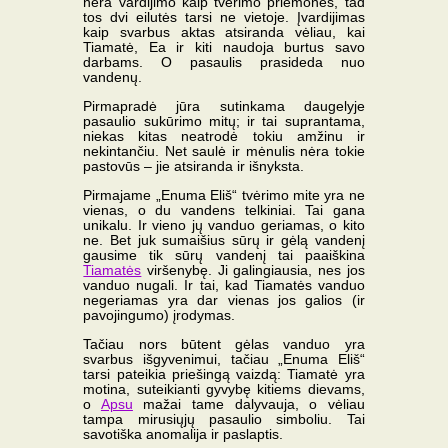
nėra vardijimo kaip tvėrimo priemonės, tad
tos dvi eilutės tarsi ne vietoje. Įvardijimas
kaip svarbus aktas atsiranda vėliau, kai
Tiamatė, Ea ir kiti naudoja burtus savo
darbams. O pasaulis prasideda nuo
vandenų.
Pirmapradė jūra sutinkama daugelyje
pasaulio sukūrimo mitų; ir tai suprantama,
niekas kitas neatrodė tokiu amžinu ir
nekintančiu. Net saulė ir mėnulis nėra tokie
pastovūs – jie atsiranda ir išnyksta.
Pirmajame „Enuma Eliš“ tvėrimo mite yra ne
vienas, o du vandens telkiniai. Tai gana
unikalu. Ir vieno jų vanduo geriamas, o kito
ne. Bet juk sumaišius sūrų ir gėlą vandenį
gausime tik sūrų vandenį tai paaiškina
Tiamatės
viršenybę. Ji galingiausia, nes jos
vanduo nugali. Ir tai, kad Tiamatės vanduo
negeriamas yra dar vienas jos galios (ir
pavojingumo) įrodymas.
Tačiau nors būtent gėlas vanduo yra
svarbus išgyvenimui, tačiau „Enuma Eliš“
tarsi pateikia priešingą vaizdą: Tiamatė yra
motina, suteikianti gyvybę kitiems dievams,
o
Apsu
mažai tame dalyvauja, o vėliau
tampa mirusiųjų pasaulio simboliu. Tai
savotiška anomalija ir paslaptis.