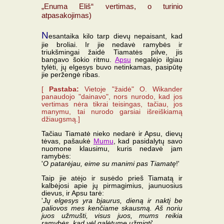
„Enuma Eliš“ vertimas, o turinio
atpasakojimas)
N
esantaika kilo tarp dievų nepaisant, kad
jie broliai. Ir jie nedavė ramybės ir
triukšmingai žaidė Tiamatės pilve, jis
bangavo šokio ritmu.
Apsu
negalėjo ilgiau
tylėti, jų elgesys buvo netinkamas, pasipūtę
jie peržengė ribas.
[
Pastaba:
Vietoje "žaidė" O. Wikander
panaudojo "dainavo", nors nurodo, kad jos
vertimas nėra tikrai teisingas, tačiau, jos
manymu, tai nurodo garsiai išreiškiamą
džiaugsmą.]
Tačiau Tiamatė nieko nedarė ir Apsu, dievų
tėvas, pašaukė
Mumu
, kad pasidalytų savo
nuomone klausimu, kuris nedavė jam
ramybės:
'
O patarėjau, eime su manimi pas Tiamatę
!'
Taip jie atėjo ir susėdo prieš Tiamatą ir
kalbėjosi apie jų pirmagimius, jaunuosius
dievus, ir Apsu tarė:
'
Jų elgesys yra bjaurus, dieną ir naktį be
paliovos mes kenčiame skausmą. Aš noriu
juos užmušti, visus juos, mums reikia
ramybės, kad vėl galėtume užmigti
'