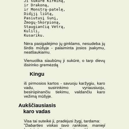
Ji sukūrė Kirminą,

ir Drakoną,

ir Monstrą-patelę,

Didįjį liūtą,

Pasiutusį šunį,

Žmogų-Skorpioną,

Staugiančią Vėtrą,

Kulili,

Nėra pasigailėjimo jų ginklams, nesudeba jų
širdis mūšyje - palaiminta josios įsakymu,
neatšaukiamu.
Vienuolika siaubūnų ji sukūrė, o tarp dievų
išsirinko gremėzdą
Kingu
iš pirmosios kartos - savuoju karžygiu, karo
vadu, susirinkimo vyriausiuoju,
besirūpinančiu tiekimu, valdančiu karo
vežimą mūšyje.
Aukščiausiasis
karo vadas
Visa tai suteikė ji, pradėjusi žygį, tardama:
"
Dabarties viskas tavo rankose, manieji