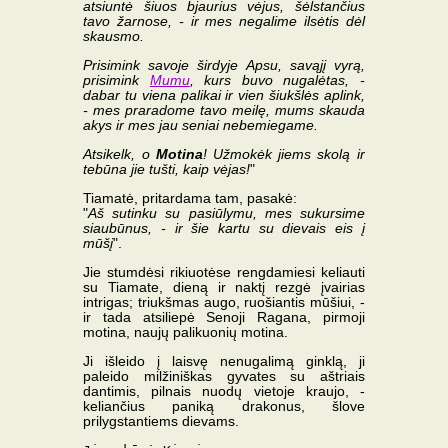
atsiuntė šiuos bjaurius vėjus, šėlstančius
tavo žarnose, - ir mes negalime ilsėtis dėl
skausmo.
Prisimink savoje širdyje Apsu, savąjį vyrą,
prisimink
Mumu
, kurs buvo nugalėtas, -
dabar tu viena palikai ir vien šiukšlės aplink,
- mes praradome tavo meilę, mums skauda
akys ir mes jau seniai nebemiegame.
Atsikelk, o
Motina
! Užmokėk jiems skolą ir
tebūna jie tušti, kaip vėjas!
"
Tiamatė, pritardama tam, pasakė:
"
Aš sutinku su pasiūlymu, mes sukursime
siaubūnus, - ir šie kartu su dievais eis į
mūšį
".
Jie stumdėsi rikiuotėse rengdamiesi keliauti
su Tiamate, dieną ir naktį rezgė įvairias
intrigas; triukšmas augo, ruošiantis mūšiui, -
ir tada atsiliepė Senoji Ragana, pirmoji
motina, naujų palikuonių motina.
Ji išleido į laisvę nenugalimą ginklą, ji
paleido milžiniškas gyvates su aštriais
dantimis, pilnais nuodų vietoje kraujo, -
keliančius paniką drakonus, šlove
prilygstantiems dievams.