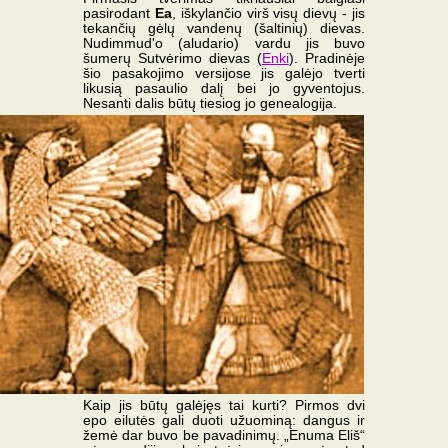
pasirodant
Ea
, iškylančio virš visų dievų - jis
tekančių gėlų vandenų (šaltinių) dievas.
Nudimmud'o (aludario) vardu jis buvo
šumerų Sutvėrimo dievas (
Enki
). Pradinėje
šio pasakojimo versijose jis galėjo tverti
likusią pasaulio dalį bei jo gyventojus.
Nesanti dalis būtų tiesiog jo genealogija.
Kaip jis būtų galėjęs tai kurti? Pirmos dvi
epo eilutės gali duoti užuominą: dangus ir
žemė dar buvo be pavadinimų. „Enuma Eliš“