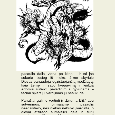
pasaulio dalis, vieną po kitos – ir tai jas
sukuria tiesiog iš nieko. 2-me skyriuje
Dievas panaudoja egzistuojančią medžiagą,
kaip žemę ir savo kvėpavimą ir leidžia
Adomui suteikti pavadinimus gyvūnams –
tačiau šįkart jų įvardijimas jų nesukuria.
Panašiai galime vertinti ir „Enuma Eliš“ abu
sutvėrimus: pirmajame pasaulis
neegzistavo, nes niekas nebuvo įvardinta, o
dievai atsirado sumaišius gėlą ir sūrų