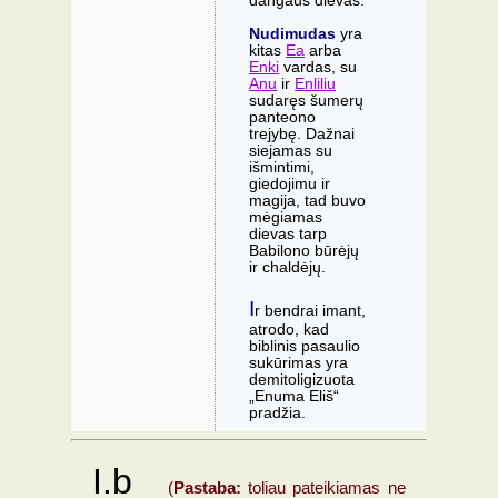
dangaus dievas.
Nudimudas
yra
kitas
Ea
arba
Enki
vardas, su
Anu
ir
Enliliu
sudaręs šumerų
panteono
trejybę. Dažnai
siejamas su
išmintimi,
giedojimu ir
magija, tad buvo
mėgiamas
dievas tarp
Babilono būrėjų
ir chaldėjų.
I
r bendrai imant,
atrodo, kad
biblinis pasaulio
sukūrimas yra
demitoligizuota
„Enuma Eliš“
pradžia.
I.b
(
Pastaba:
toliau pateikiamas ne