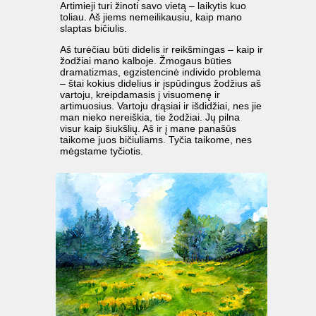
Artimieji turi žinoti savo vietą – laikytis kuo
toliau. Aš jiems nemeilikausiu, kaip mano
slaptas bičiulis.
Aš turėčiau būti didelis ir reikšmingas – kaip ir
žodžiai mano kalboje. Žmogaus būties
dramatizmas, egzistencinė individo problema
– štai kokius didelius ir įspūdingus žodžius aš
vartoju, kreipdamasis į visuomenę ir
artimuosius. Vartoju drąsiai ir išdidžiai, nes jie
man nieko nereiškia, tie žodžiai. Jų pilna
visur kaip šiukšlių. Aš ir į mane panašūs
taikome juos bičiuliams. Tyčia taikome, nes
mėgstame tyčiotis.