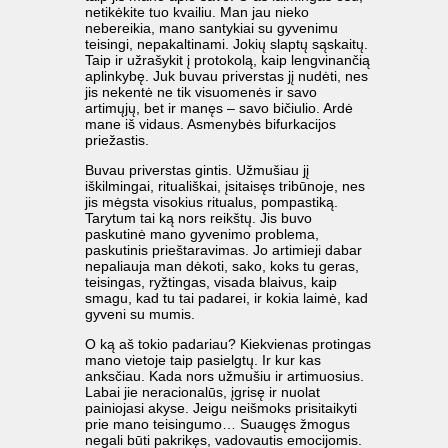
netikėkite tuo kvailiu. Man jau nieko
nebereikia, mano santykiai su gyvenimu
teisingi, nepakaltinami. Jokių slaptų sąskaitų.
Taip ir užrašykit į protokolą, kaip lengvinančią
aplinkybę. Juk buvau priverstas jį nudėti, nes
jis nekentė ne tik visuomenės ir savo
artimųjų, bet ir manęs – savo bičiulio. Ardė
mane iš vidaus. Asmenybės bifurkacijos
priežastis.
Buvau priverstas gintis. Užmušiau jį
iškilmingai, rituališkai, įsitaisęs tribūnoje, nes
jis mėgsta visokius ritualus, pompastiką.
Tarytum tai ką nors reikštų. Jis buvo
paskutinė mano gyvenimo problema,
paskutinis prieštaravimas. Jo artimieji dabar
nepaliauja man dėkoti, sako, koks tu geras,
teisingas, ryžtingas, visada blaivus, kaip
smagu, kad tu tai padarei, ir kokia laimė, kad
gyveni su mumis.
O ką aš tokio padariau? Kiekvienas protingas
mano vietoje taip pasielgtų. Ir kur kas
anksčiau. Kada nors užmušiu ir artimuosius.
Labai jie neracionalūs, įgrisę ir nuolat
painiojasi akyse. Jeigu neišmoks prisitaikyti
prie mano teisingumo… Suaugęs žmogus
negali būti pakrikęs, vadovautis emocijomis.