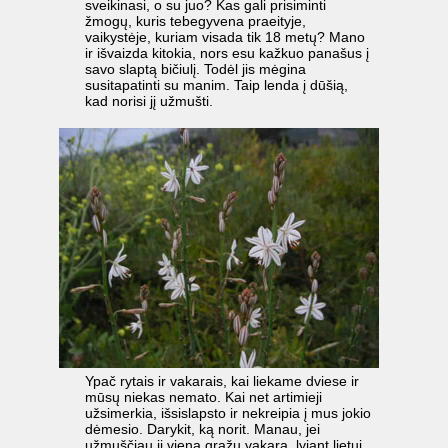
sveikinasi, o su juo? Kas gali prisiminti
žmogų, kuris tebegyvena praeityje,
vaikystėje, kuriam visada tik 18 metų? Mano
ir išvaizda kitokia, nors esu kažkuo panašus į
savo slaptą bičiulį. Todėl jis mėgina
susitapatinti su manim. Taip lenda į dūšią,
kad norisi jį užmušti.
Ypač rytais ir vakarais, kai liekame dviese ir
mūsų niekas nemato. Kai net artimieji
užsimerkia, išsislapsto ir nekreipia į mus jokio
dėmesio. Darykit, ką norit. Manau, jei
užmuščiau jį vieną gražų vakarą, lyjant lietui,