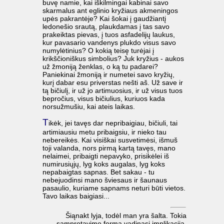
buvę namie, kai iškilmingai kabinai savo
skarmalus ant eglinio kryžiaus akmeningos
upės pakrantėje? Kai šokai į gaudžiantį
ledonešio srautą, plaukdamas į tas savo
prakeiktas pievas, į tuos asfadelijų laukus,
kur pavasario vandenys plukdo visus savo
numylėtinius? O kokią teisę turėjai į
krikščioniškus simbolius? Juk kryžius - aukos
už žmoniją ženklas, o ką tu padarei?
Paniekinai žmoniją ir numetei savo kryžių,
kurį dabar esu priverstas nešti aš. Už save ir
tą bičiulį, ir už jo artimuosius, ir už visus tuos
bepročius, visus bičiulius, kuriuos kada
norsužmušiu, kai ateis laikas.
T
ikėk, jei tavęs dar nepribaigiau, bičiuli, tai
artimiausiu metu pribaigsiu, ir nieko tau
nebereikės. Kai visiškai susvetimėsi, išmuš
toji valanda, nors pirmą kartą tavęs, mano
nelaimei, pribaigti nepavyko, prisikėlei iš
numirusiųjų, lyg koks augalas, lyg koks
nepabaigtas sapnas. Bet sakau - tu
nebejuodinsi mano šviesaus ir šaunaus
pasaulio, kuriame sapnams neturi būti vietos.
Tavo laikas baigiasi...
Šiąnakt lyja, todėl man yra šalta. Tokia
samprotavimo forma vadinasi implikacija.