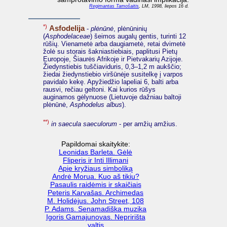
Regimantas Tamošaitis
, LM, 1998, liepos 16 d.
*)
Asfodelija
-
plėnūnė
, plėnūninių
(
Asphodelaceae
) šeimos augalų gentis, turinti 12
rūšių. Vienametė arba daugiametė, retai dvimetė
žolė su storais šakniastiebiais, paplitusi Pietų
Europoje, Šiaurės Afrikoje ir Pietvakarių Azijoje.
Žiedynstiebis tuščiaviduris, 0,3–1,2 m aukščio;
žiedai žiedynstiebio viršūnėje susitelkę į varpos
pavidalo kekę. Apyžiedžio lapeliai 6, balti arba
rausvi, rečiau geltoni. Kai kurios rūšys
auginamos gėlynuose (Lietuvoje dažniau baltoji
plėnūnė,
Asphodelus albus
).
**)
in saecula saeculorum
- per amžių amžius.
Papildomai skaitykite:
Leonidas Barleta. Gėlė
Fliperis ir Inti Illimani
Apie kryžiaus simboliką
Andrė Morua. Kuo aš tikiu?
Pasaulis raidėmis ir skaičiais
Peteris Karvašas. Archimedas
M. Holidėjus. John Street, 108
P. Adams. Senamadiška muzika
Igoris Gamajunovas. Nepririšta
valtis