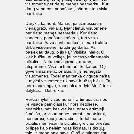
visuomenė per daug manęs nesmerktų. Kur
daug vandens, panašaus į ašaras, ten visko
pasitaiko.
Darykit, ką norit. Manau, jei užmuščiau jį
vieną gražų vakarą, lyjant lietui, visuomenė
per daug manęs nesmerktų. Kur daug
vandens, panašaus į ašaras, ten visko
pasitaiko. Savo sentimentais jis man trukdo
dirbti visuomenei naudingą darbą. Aš
pasiekiau daug, o jis ką? Visiškai nieko. O
kiek būčiau nuveikęs, jei ne tas vadinamasis
bičiulis… Neturi savigarbos, orumo,
atsparumo. Visa tai turiu aš. Su kaupu. O jo
gyvenimas neracionalus. Ir jis nemėgsta
visuomenės. Todėl man tenka dviguba našta
– mylėti visuomenę už save ir už tą bičiulį. Tai
nėra taip lengva, kaip gali atrodyti. Meilė toks
dalykas… Bet reikia.
Reikia mylėti visuomenę ir artimuosius, nes
jie visada painiojasi kur nors netoliese,
neatskirsi net, kas yra kas. Ar ten artimieji
šmėkšo, ar visuomenės nariai – neatskirsi,
nesuprasi, kaip juos vadinti. Todėl mano
bičiulis man visai ne bičiulis, greičiau priešas,
prilipęs kaip nelaimingas likimas. Iš tikrųjų,
taip jis mano apie save. O aš laimingas esu,