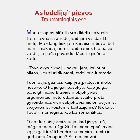
*)
Asfodelijų
pievos
Traumatologinis esė
M
ano slaptas bičiulis yra didelis naivuolis.
Tam naivuoliui atrodo, kad jam vis dar 18
metų. Maždaug tiek jam kadaise ir buvo, bet
man - niekada, nors ir vadinamės tuo pačiu
vardu, ta pačia pavarde. Mes ir gimėme
kartu.
- Tavo akys šiknoj, - sakau jam, kai būnu
piktas, - tu žiūri tik atgal, todėl taip ir atrodo.
Tuomet jis gūžiasi, kaip yra įpratęs, ir nieko
nesako. O ką jis gali pasakyti. Kaip jis gali
paneigti mano blaivius ir objektyvius
argumentus, neturėdamas sveiko proto,
gyvendamas vien subjektyviomis emocijomis,
svajonėmis, keistomis fantazijomis? Niekaip.
Todėl ir nemėgina, kvailas romantikas.
O dar kartais įsivaizduoja, kad jis yra aš,
mėgina mane užgožti. Tai mane ypač erzina.
ką jis gali turėti bendra su manim - rimtu ir
gerbiamu žmogumi? Su manim visi