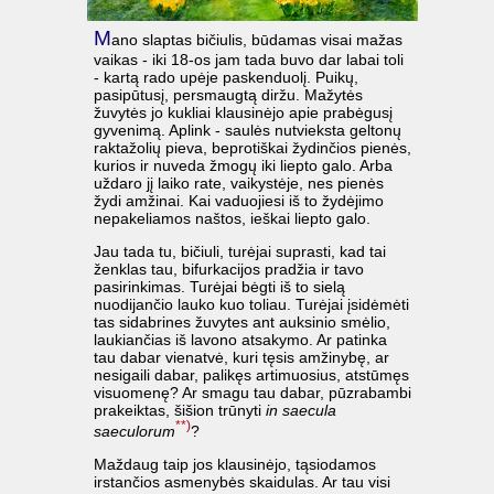
M
ano slaptas bičiulis, būdamas visai mažas
vaikas - iki 18-os jam tada buvo dar labai toli
- kartą rado upėje paskenduolį. Puikų,
pasipūtusį, persmaugtą diržu. Mažytės
žuvytės jo kukliai klausinėjo apie prabėgusį
gyvenimą. Aplink - saulės nutvieksta geltonų
raktažolių pieva, beprotiškai žydinčios pienės,
kurios ir nuveda žmogų iki liepto galo. Arba
uždaro jį laiko rate, vaikystėje, nes pienės
žydi amžinai. Kai vaduojiesi iš to žydėjimo
nepakeliamos naštos, ieškai liepto galo.
Jau tada tu, bičiuli, turėjai suprasti, kad tai
ženklas tau, bifurkacijos pradžia ir tavo
pasirinkimas. Turėjai bėgti iš to sielą
nuodijančio lauko kuo toliau. Turėjai įsidėmėti
tas sidabrines žuvytes ant auksinio smėlio,
laukiančias iš lavono atsakymo. Ar patinka
tau dabar vienatvė, kuri tęsis amžinybę, ar
nesigaili dabar, palikęs artimuosius, atstūmęs
visuomenę? Ar smagu tau dabar, pūzrabambi
prakeiktas, šišion trūnyti
in saecula
**)
saeculorum
?
Maždaug taip jos klausinėjo, tąsiodamos
irstančios asmenybės skaidulas. Ar tau visi