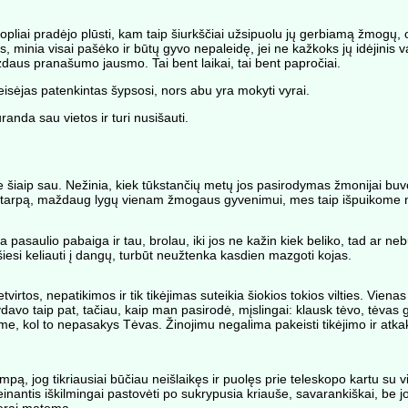
žiopliai pradėjo plūsti, kam taip šiurkščiai užsipuolu jų gerbiamą žmogų, 
inia visai pašėko ir būtų gyvo nepaleidę, jei ne kažkoks jų idėjinis vadas
aizdaus pranašumo jausmo. Tai bent laikai, tai bent papročiai.
eisėjas patenkintas šypsosi, nors abu yra mokyti vyrai.
anda sau vietos ir turi nusišauti.
šiaip sau. Nežinia, kiek tūkstančių metų jos pasirodymas žmonijai buv
aiko tarpą, maždaug lygų vienam žmogaus gyvenimui, mes taip išpuikome
a pasaulio pabaiga ir tau, brolau, iki jos ne kažin kiek beliko, tad ar 
ošiesi keliauti į dangų, turbūt neužtenka kasdien mazgoti kojas.
virtos, nepatikimos ir tik tikėjimas suteikia šiokios tokios vilties. Vie
davo taip pat, tačiau, kaip man pasirodė, mįslingai: klausk tėvo, tėvas 
me, kol to nepasakys Tėvas. Žinojimu negalima pakeisti tikėjimo ir atka
ą, jog tikriausiai būčiau neišlaikęs ir puolęs prie teleskopo kartu su vi
šeinantis iškilmingai pastovėti po sukrypusia kriauše, savarankiškai, be jo