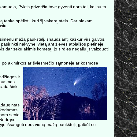
kamuoja, Pyktis priverčia tave gyventi nors tol, kol su ta
ą tenka spėlioti, kuri šį vakarą ateis. Dar niekam
rusiu…
isimenu mažą paukštelį, snaudžiantį kažkur virš galvos.
asirinkti nakvynei vietą ant žievės atplaišos pietinėje
s dar seku akimis kometą, jo širdies negaliu įsivaizduoti
usti, po akimirkos ar šviesmečio sąmonėje ar kosmose
edžiagos ir
 jausmas
sada šiek
adaugintas
eškodamas
nors seniai
 Nedrąsu
yje išsaugoti nors vieną mažą paukštelį, galbūt su