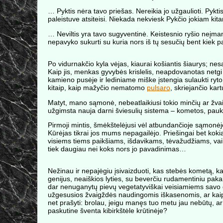
… Pyktis nėra tavo priešas. Nereikia jo užgaulioti. Pyktis
paleistuve atsiteisi. Niekada nekviesk Pykčio jokiam kitam
… Neviltis yra tavo sugyventinė. Keistesnio ryšio neįmano
nepavyko sukurti su kuria nors iš tų sesučių bent kiek p
Po vidurnakčio kyla vėjas, kiaurai košiantis šiaurys; n
Kaip jis, menkas gyvybės krislelis, neapdovanotas netgi 
kamieno pusėje ir lediniame miške įstengia sulaukti ryto
kitaip, kaip mažyčio nematomo
pulsaro
, skriejančio ka
Matyt, mano sąmonė, nebeatlaikiusi tokio minčių ar žvaig
užgimsta nauja darni šviesulių sistema – kometos, paukšt
Pirmoji mintis, šmėkštelėjusi vėl atbundančioje sąmonėje
Kūrėjas tikrai jos mums nepagailėjo. Priešingai bet koki
visiems tiems paikšiams, išdavikams, tėvažudžiams, vai
tiek daugiau nei koks nors jo pavadinimas…
Nežinau ir nepajėgiu įsivaizduoti, kas stebės kometą, k
genijus, neaiškios lyties, su beverčiu rudamentiniu pak
dar nenuganytų pievų vegetatyviškai veisiamiems savo ga
užgesusios žvaigždės naudingomis iškasenomis, ar kai
net prašyti: brolau, jeigu manęs tuo metu jau nebūtų, a
paskutine šventa kibirkštėle krūtinėje?