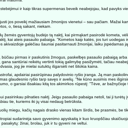
gerai matoma.
tebėjimui ir kaip tikras supermenas beveik neabejojau, kad pavyks vien
r pajusti jos poveikį mažiausiam žmonijos vienetui – sau pačiam. Mažai ka
tos, o, tiesą sakant, niekam.
jardų žemės gyventojų budėjo tą naktį, kai pirmąkart pasirodė kometa, vėl
naktį, kai ateis pasaulio pabaiga. "Kometos kaip katės, jos turi uodegas ir
ies akivaizdoje galėčiau šauniai pasitarnauti žmonijai, laiku įspėdamas j
ktų, būčiau pirmas ir paskutinis žmogus, paskelbęs pasaulio pabaigą arba
ana santūriai reikėtų vertinti tokią galimybę pasižymėti, tačiau neabej
dvasia, jog jie mielai sutuktų išgarsėti net šitokia kaina.
tastrofai, apdairiai pasirūpinau palydovinio ryšio įranga. Ją man paskoli
damas glaudesnio ryšio tarp savęs ir avelių. "Ne kūno ausimis mes išgirs
umo, o garsiai išsakiau kitą tos akimirkos rūpestį: "Tėve, ar bažnyčioje
asirinkau pilnaties naktį. Jeigu pasaulio pabaiga netoli, tai ji turėtų įvyk
abiau tie, kuriems iki jų visai nedaug betrūksta.
suolių miegu, kačių nagais drasko vienas kitam širdis, be prasmės, be tik
tropiai sudarinėja savo gyvenimo apyskaitą ir kuo kruopščiau skaičiuoja,
sakytų: žinai, brolau, juk ir tu gyveni ne veltui.