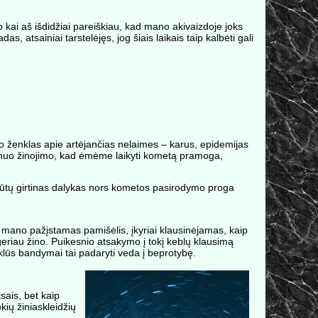
o kai aš išdidžiai pareiškiau, kad mano akivaizdoje joks
, atsainiai tarstelėjęs, jog šiais laikais taip kalbėti gali
o ženklas apie artėjančias nelaimes – karus, epidemijas
 nuo žinojimo, kad ėmėme laikyti kometą pramoga,
nebūtų girtinas dalykas nors kometos pasirodymo proga
nas mano pažįstamas pamišėlis, įkyriai klausinėjamas, kaip
geriau žino. Puikesnio atsakymo į tokį keblų klausimą
klūs bandymai tai padaryti veda į beprotybę.
sais, bet kaip
kių žiniaskleidžių