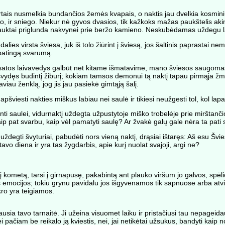
artais nusmelkia bundančios žemės kvapais, o naktis jau dvelkia kosmini
vo, ir sniego. Niekur nė gyvos dvasios, tik kažkoks mažas paukštelis aki
nelauktai priglunda nakvynei prie beržo kamieno. Neskubėdamas uždegu l
lies virsta šviesa, juk iš tolo žiūrint į šviesą, jos šaltinis paprastai n
ypatingą svarumą.
tos laivavedys galbūt net kitame išmatavime, mano šviesos saugomas, 
išvydęs budintį žiburį; kokiam tamsos demonui tą naktį tapau pirmąja žmon
aviau ženklą, jog jis jau pasiekė gimtąją šalį.
apšviesti nakties miškus labiau nei saulė ir tikiesi neužgesti tol, kol la
anti saulei, vidurnaktį uždegta užpustytoje miško trobelėje prie mirštanč
 taip pat svarbu, kaip vėl pamatyti saulę? Ar žvakė galų gale nėra ta pati
uždegti švyturiai, pabudėti nors vieną naktį, drąsiai ištaręs: Aš esu Švi
tavo diena ir yra tas žygdarbis, apie kurį nuolat svajoji, argi ne?
i į kometą, tarsi į girnapusę, pakabintą ant plauko viršum jo galvos, spėl
ynos emocijos; tokiu grynu pavidalu jos išgyvenamos tik sapnuose arba 
kro yra teigiamos.
usia tavo tarnaitė. Ji užeina visuomet laiku ir pristačiusi tau nepageid
pačiam be reikalo ją kviestis, nei, jai netikėtai užsukus, bandyti kaip nor