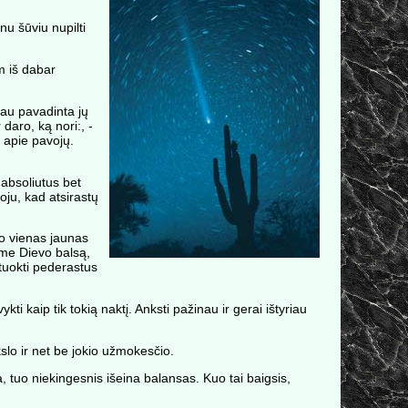
u šūviu nupilti
m iš dabar
iau pavadinta jų
 daro, ką nori:, -
ą apie pavojų.
 absoliutus bet
oju, kad atsirastų
no vienas jaunas
ime Dievo balsą,
 tuokti pederastus
ti kaip tik tokią naktį. Anksti pažinau ir gerai ištyriau
slo ir net be jokio užmokesčio.
 tuo niekingesnis išeina balansas. Kuo tai baigsis,