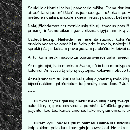
Saulei leidžiantis išeinu į pavasario mišką. Diena dar k
atrodė tarsi jau brūkštelėtas jos uodega – užteko ir pur
meteoras dailia parabole skrieja, regis, į dangų, bet 
Naktį įžiebdamas net menkiausią žiburį, žmogus pats iš da
prasmę, ir šis nereikšmingas veiksmas įgyja tam tikrą 
Uždegti laužą… Niekada man nelemta sužinoti, koks Visa
orlaivio vadas valandėlei nušvito prie šturvalo, naktyje 
sprukti į šalį ir kokiam pavargusiam paukščiui keleiviui d
Ar tu, kuris netiki mažojo žmogaus šviesos galia, svajoji 
Ar negirdėjai, kaip menkutė žvakė, nė iš tolo neprilygst
keleiviui. Ar išvysti tą silpną švytėjimą keleiviui nebuvo
Ar neįstengtum tu, kuriam kelią visą gyvenimą rodo kitų 
bijaisi nakties, gal išdrįstum tai pasakyti sau dieną? Juk 
* * *
… Tik tikras vyras gali lyg niekur nieko visą naktį žvelgt
sulaukti ryto, geriausia visai ją pamiršti. Užplūsta gr
pajuntu, kad tos, kurias žmonės laiko neigiamomis, iš ti
… Tikram vyrui nedera plūsti baimės. Baimė yra ištikimia
kaip kokiam palaidūnui stengtis ją suvedžioti. Netinka nei 