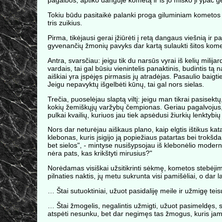
pagalbos, aptiko danguje kometą ir iš jo miško ji ypač 
Tokiu būdu pasitaikė palanki proga giluminiam kometos s
tris zuikius.
Pirma, tikėjausi gerai įžiūrėti į retą dangaus viešnią i
gyvenančių žmonių pavyks dar kartą sulaukti šitos kome
Antra, svarsčiau: jeigu tik du narsūs vyrai iš kelių mili
vardais, tai gal būsiu vienintelis panaktinis, budintis tą 
aiškiai yra įspėjęs pirmasis jų atradėjas. Pasaulio baigt
Jeigu nepavyktų išgelbėti kūnų, tai gal nors sielas.
Trečia, puoselėjau slaptą viltį: jeigu man tikrai pasise
kokių žemiškųjų varžybų čempionas. Geriau pagalvojus, g
pulkai kvailių, kuriuos jau tiek apsėdusi žiurkių lenktybių 
Nors dar neturėjau aiškaus plano, kaip elgtis ištikus ka
klebonas, kuris įsigijo ją popiežiaus patartas bei trokš
bet sielos", - mintyse nusišypsojau iš klebonėlio modern
nėra pats, kas krikštyti mirusius?"
Norėdamas visiškai užsitikrinti sėkmę, kometos stebėjimui p
pilnaties naktis, jų metu sukrunta visi pamišėliai, o dar l
… Štai sutuoktiniai, užuot pasidaliję meile ir užmigę tei
… Štai žmogelis, negalintis užmigti, užuot pasimeldęs, s
atspėti nesunku, bet dar negimęs tas žmogus, kuris jam pa