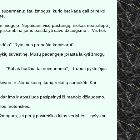
supermenu: štai žmogus, kurio bet kada gali prireikti
mė.
i miegojo. Nepaisant visų pastangų, niekas neatsiliepė į
s gi skambina joms pasidalyti savo džiaugsmu… Vis tiek
žadėjo" "Rytoj bus pranešta komisarui".
 įvykių suvestinę. Mūsų padangėje įprasta laikyti žmogų
– "Kol aš budžiu, tai neįmanoma", - truputį pyktelėjęs
vynę, ir ištaria kainą, kurią reikėtų sumokėti. Kai
ie dar ims ir atvažiuos pasipelnyti iš manojo džiaugsmo.
lios moteriškės.
žmogum, jei per jį pasireiškia kitos vertybės – ryšys su