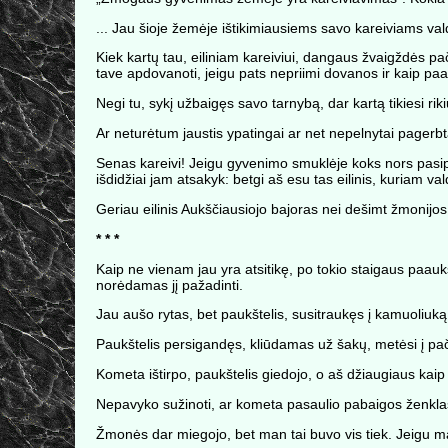
... Jau šioje žemėje ištikimiausiems savo kareiviams val
Kiek kartų tau, eiliniam kareiviui, dangaus žvaigždės pač
tave apdovanoti, jeigu pats nepriimi dovanos ir kaip paa
Negi tu, sykį užbaigęs savo tarnybą, dar kartą tikiesi rik
Ar neturėtum jaustis ypatingai ar net nepelnytai pagerbt
Senas kareivi! Jeigu gyvenimo smuklėje koks nors pasipū
išdidžiai jam atsakyk: betgi aš esu tas eilinis, kuriam v
Geriau eilinis Aukščiausiojo bajoras nei dešimt žmonijos
* * *
Kaip ne vienam jau yra atsitikę, po tokio staigaus paauk
norėdamas jį pažadinti.
Jau aušo rytas, bet paukštelis, susitraukęs į kamuoliuką, 
Paukštelis persigandęs, kliūdamas už šakų, metėsi į pači
Kometa ištirpo, paukštelis giedojo, o aš džiaugiaus kaip 
Nepavyko sužinoti, ar kometa pasaulio pabaigos ženklas,
Žmonės dar miegojo, bet man tai buvo vis tiek. Jeigu m