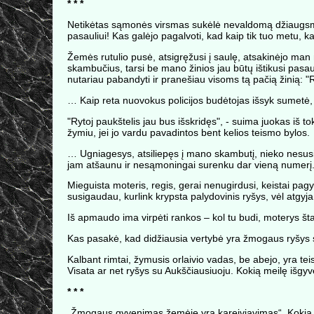
* * *
Netikėtas sąmonės virsmas sukėlė nevaldomą džiaugsmo au
pasauliui! Kas galėjo pagalvoti, kad kaip tik tuo metu,
Žemės rutulio pusė, atsigręžusi į saulę, atsakinėjo man
skambučius, tarsi be mano žinios jau būtų ištikusi pasa
nutariau pabandyti ir pranešiau visoms tą pačią žinią
… Kaip reta nuovokus policijos budėtojas išsyk sumetė, j
"Rytoj paukštelis jau bus išskridęs", - suima juokas iš t
žymiu, jei jo vardu pavadintos bent kelios teismo bylos.
… Ugniagesys, atsiliepęs į mano skambutį, nieko nesusig
jam atšaunu ir nesąmoningai surenku dar vieną numerį
Mieguista moteris, regis, gerai nenugirdusi, keistai pagyv
susigaudau, kurlink krypsta palydovinis ryšys, vėl atgyja
Iš apmaudo ima virpėti rankos – kol tu budi, moterys štai
Kas pasakė, kad didžiausia vertybė yra žmogaus ryšys su
Kalbant rimtai, žymusis orlaivio vadas, be abejo, yra tei
Visata ar net ryšys su Aukščiausiuoju. Kokią meilę išgyve
* * *
„Žmogaus gyvenimas žemėje yra kareiviavimas“. Kokia tal