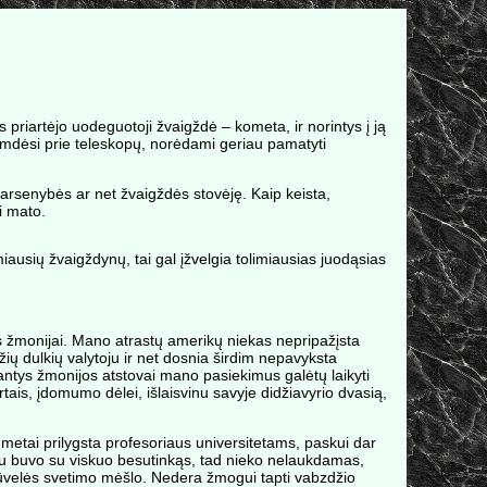
s priartėjo uodeguotoji žvaigždė – kometa, ir norintys į ją
stumdėsi prie teleskopų, norėdami geriau pamatyti
garsenybės ar net žvaigždės stovėję. Kaip keista,
i mato.
miausių žvaigždynų, tai gal įžvelgia tolimiausias juodąsias
s žmonijai. Mano atrastų amerikų niekas nepripažįsta
žių dulkių valytoju ir net dosnia širdim nepavyksta
ntys žmonijos atstovai mano pasiekimus galėtų laikyti
tais, įdomumo dėlei, išlaisvinu savyje didžiavyrio dvasią,
metai prilygsta profesoriaus universitetams, paskui dar
 jau buvo su viskuo besutinkąs, tad nieko nelaukdamas,
rūvelės svetimo mėšlo. Nedera žmogui tapti vabzdžio