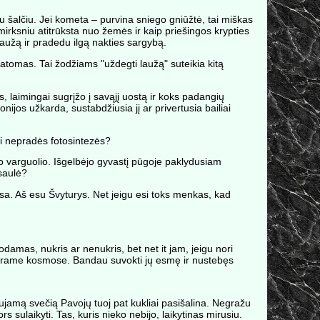
u šalčiu. Jei kometa – purvina sniego gniūžtė, tai miškas
mirksniu atitrūksta nuo žemės ir kaip priešingos krypties
aužą ir pradedu ilgą nakties sargybą.
ematomas. Tai žodžiams "uždegti laužą" suteikia kitą
laimingai sugrįžo į savąjį uostą ir koks padangių
ijos užkarda, sustabdžiusia jį ar privertusia bailiai
pai nepradės fotosintezės?
io varguolio. Išgelbėjo gyvastį pūgoje paklydusiam
 saulė?
esa. Aš esu Švyturys. Net jeigu esi toks menkas, kad
iodamas, nukris ar nenukris, bet net it jam, jeigu nori
atvirame kosmose. Bandau suvokti jų esmę ir nustebęs
aujamą svečią Pavojų tuoj pat kukliai pasišalina. Negražu
s sulaikyti. Tas, kuris nieko nebijo, laikytinas mirusiu.