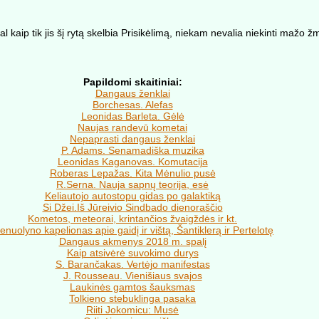
 kaip tik jis šį rytą skelbia Prisikėlimą, niekam nevalia niekinti mažo ž
Papildomi skaitiniai:
Dangaus ženklai
Borchesas. Alefas
Leonidas Barleta. Gėlė
Naujas randevū kometai
Nepaprasti dangaus ženklai
P. Adams. Senamadiška muzika
Leonidas Kaganovas. Komutacija
Roberas Lepažas. Kita Mėnulio pusė
R.Serna. Nauja sapnų teorija, esė
Keliautojo autostopu gidas po galaktiką
Si Džei.Iš Jūreivio Sindbado dienoraščio
Kometos, meteorai, krintančios žvaigždės ir kt.
enuolyno kapelionas apie gaidį ir vištą, Šantiklerą ir Pertelotę
Dangaus akmenys 2018 m. spalį
Kaip atsivėrė suvokimo durys
S. Barančakas. Vertėjo manifestas
J. Rousseau. Vienišiaus svajos
Laukinės gamtos šauksmas
Tolkieno stebuklinga pasaka
Riiti Jokomicu: Musė