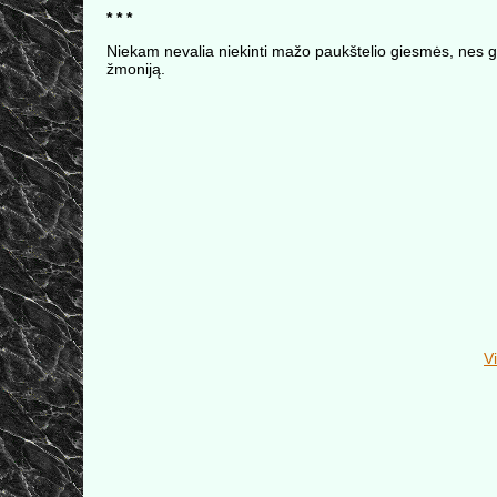
* * *
Niekam nevalia niekinti mažo paukštelio giesmės, nes gal
žmoniją.
Vi