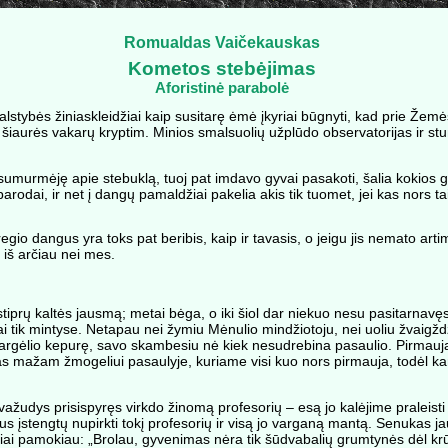
Romualdas Vaičekauskas
Kometos stebėjimas
Aforistinė parabolė
valstybės žiniaskleidžiai kaip susitarę ėmė įkyriai būgnyti, kad prie Žemė
ngų šiaurės vakarų kryptim. Minios smalsuolių užplūdo observatorijas ir 
ai sumurmėję apie stebuklą, tuoj pat imdavo gyvai pasakoti, šalia kokios 
rodai, ir net į dangų pamaldžiai pakelia akis tik tuomet, jei kas nors ta
egio dangus yra toks pat beribis, kaip ir tavasis, o jeigu jis nemato arti
ą iš arčiau nei mes.
iprų kaltės jausmą; metai bėga, o iki šiol dar niekuo nesu pasitarnavę
tai tik mintyse. Netapau nei žymiu Mėnulio mindžiotoju, nei uoliu žvaigžd
vargėlio kepurę, savo skambesiu nė kiek nesudrebina pasaulio. Pirmauja
gas mažam žmogeliui pasaulyje, kuriame visi kuo nors pirmauja, todėl kar
ažudys prisispyręs virkdo žinomą profesorių – esą jo kalėjime praleisti 
igus įstengtų nupirkti tokį profesorių ir visą jo varganą mantą. Senukas
žiai pamokiau: „Brolau, gyvenimas nėra tik šūdvabalių grumtynės dėl k