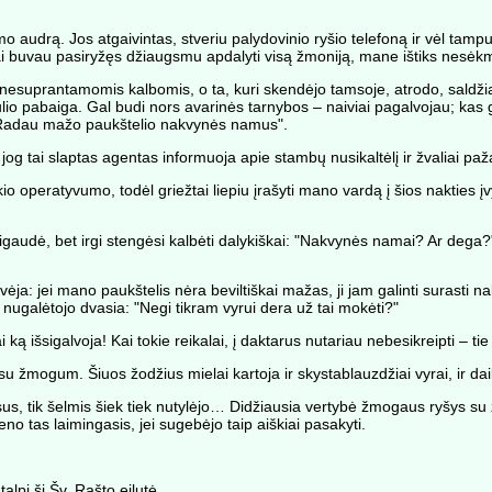
drą. Jos atgaivintas, stveriu palydovinio ryšio telefoną ir vėl tampu 
 kai buvau pasiryžęs džiaugsmu apdalyti visą žmoniją, mane ištiks nesėk
 nesuprantamomis kalbomis, o ta, kuri skendėjo tamsoje, atrodo, saldžia
ulio pabaiga. Gal budi nors avarinės tarnybos – naiviai pagalvojau; ka
: "Radau mažo paukštelio nakvynės namus".
og tai slaptas agentas informuoja apie stambų nusikaltėlį ir žvaliai pa
okio operatyvumo, todėl griežtai liepiu įrašyti mano vardą į šios nakties
audė, bet irgi stengėsi kalbėti dalykiškai: "Nakvynės namai? Ar dega?" 
.
ėja: jei mano paukštelis nėra beviltiškai mažas, ji jam galinti surasti nak
 nugalėtojo dvasia: "Negi tikram vyrui dera už tai mokėti?"
 ką išsigalvoja! Kai tokie reikalai, į daktarus nutariau nebesikreipti – t
 žmogum. Šiuos žodžius mielai kartoja ir skystablauzdžiai vyrai, ir dai
sus, tik šelmis šiek tiek nutylėjo… Didžiausia vertybė žmogaus ryšys su 
no tas laimingasis, jei sugebėjo taip aiškiai pasakyti.
pi ši Šv. Rašto eilutė.