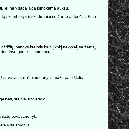
uti, jei ne visada alga išmokama auksu.
netų skambesys ir skuduriniai seržanto antpečiai. Kaip
ždžių, bandys kreiptis kaip į kokį nevykėlį seržantą,
vertos tavo generolo lampasų.
ž savo laipsnį, ėmiau dairytis mažo paukštelio,
elbėti, skubiai užgiedojo.
nkstų pavasario rytą.
ėta visa žmonija.