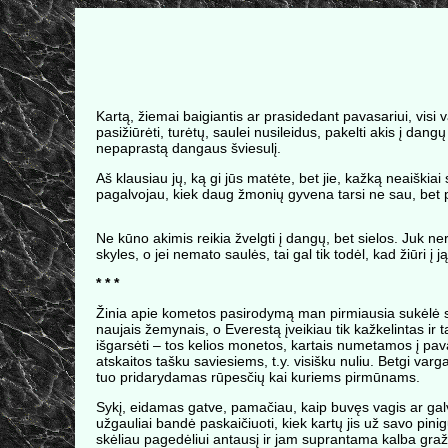
Kartą, žiemai baigiantis ar prasidedant pavasariui, visi 
pasižiūrėti, turėtų, saulei nusileidus, pakelti akis į da
nepaprastą dangaus šviesulį.
Aš klausiau jų, ką gi jūs matėte, bet jie, kažką neaiški
pagalvojau, kiek daug žmonių gyvena tarsi ne sau, bet pa
Ne kūno akimis reikia žvelgti į dangų, bet sielos. Juk ner
skyles, o jei nemato saulės, tai gal tik todėl, kad žiūri į j
* * *
Žinia apie kometos pasirodymą man pirmiausia sukėlė st
naujais žemynais, o Everestą įveikiau tik kažkelintas ir 
išgarsėti – tos kelios monetos, kartais numetamos į pa
atskaitos tašku saviesiems, t.y. visišku nuliu. Betgi var
tuo pridarydamas rūpesčių kai kuriems pirmūnams.
Sykį, eidamas gatve, pamačiau, kaip buvęs vagis ar galv
užgauliai bandė paskaičiuoti, kiek kartų jis už savo pin
skėliau pagedėliui antausį ir jam suprantama kalba gra