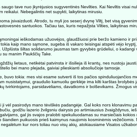
 saugo tave nuo įkyrėjusios sugyventinės Nevilties. Kai Neviltis visai nu
 reikalui. Nebegalintis net supykti, laikytinas mirusiu.
ma įsivaizduoti. Atrodo, tu myli jos seserį dvynę Viltį, bet visą gyvenim
astovesnės santuokos. Tačiau tas, kuris nepažįsta Vilties, laikytinas mi
esąmoningai ieškodamas užuovėjos, glaudžiuosi prie beržo kamieno ir pr
tokia kaip mano sąmone, sugeba iš vakaro teisingai atspėti vėjo kryptį, p
. Užplūsta šiltas solidarumo jausmas tam gyvybės grūdeliui, o kadangi vi
rtu su manim Paukščių Take.
ždžių lietaus, netikėtai patvinsta ir išsilieja iš krantų, nes nustoju ja
elio bei mano plejada, gaiviai plieskianti absoliučioje tamsoje.
, buvo tokia: mes visi esame sutverti iš tos pačios spinduliuojančios m
am nusistatymui, graudulio kamuoliu gerklėje ima kilti karštas brolybės
kų tvirkintojams, parsidavėliams, davatkoms ir bolševikams. Žmogus vi
ai ji vėl pasirodys mano tėviškės padangėje. Gal koks nors klonavimu p
abučiu, godžiu lazerio žvilgsniu dairysis po artimiausius žvaigždynus, i
lvijams, gal jis svajos pralobti spekuliuodamas su marsiečiais kokios 
p šiandien puikuosis prieš kaimynus naujomis kosminėmis vežėčiomis.
r negalėtum kur nors toliau nuo visų akių, atokiausiame Visatos užkabor