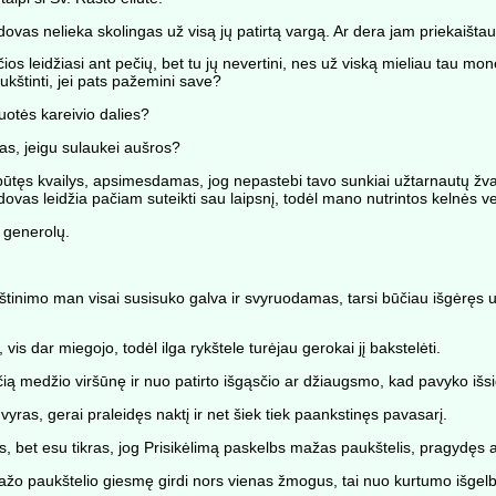
dovas nelieka skolingas už visą jų patirtą vargą. Ar dera jam priekaišta
ios leidžiasi ant pečių, bet tu jų nevertini, nes už viską mieliau tau mo
ukštinti, jei pats pažemini save?
iuotės kareivio dalies?
as, jeigu sulaukei aušros?
tęs kvailys, apsimesdamas, jog nepastebi tavo sunkiai užtarnautų žvaig
aldovas leidžia pačiam suteikti sau laipsnį, todėl mano nutrintos kelnės 
 generolų.
štinimo man visai susisuko galva ir svyruodamas, tarsi būčiau išgėręs u
vis dar miegojo, todėl ilga rykštele turėjau gerokai jį bakstelėti.
ą medžio viršūnę ir nuo patirto išgąsčio ar džiaugsmo, kad pavyko išsig
vyras, gerai praleidęs naktį ir net šiek tiek paankstinęs pavasarį.
 bet esu tikras, jog Prisikėlimą paskelbs mažas paukštelis, pragydęs a
ažo paukštelio giesmę girdi nors vienas žmogus, tai nuo kurtumo išgelb