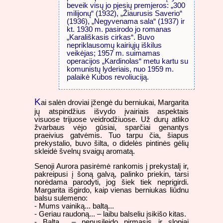
beveik visų jo pjesių premjeros: „300
milijonų“ (1932), „Žiaurusis Saverio“
(1936), „Negyvenama sala“ (1937) ir
kt. 1930 m. pasirodo jo romanas
„Karališkasis cirkas“. Buvo
nepriklausomų kairiųjų iškilus
veikėjas; 1957 m. suimamas
operacijos „Kardinolas“ metu kartu su
komunistų lyderiais, nuo 1959 m.
palaikė Kubos revoliuciją.
K
ai salėn droviai įžengė du berniukai, Margarita
jų atspindžius išvydo įvairiais aspektais
visuose trijuose veidrodžiuose. Už durų atliko
žvarbaus vėjo gūsiai, sparčiai genantys
praeivius gatvėmis. Tuo tarpu čia, šiapus
prekystalio, buvo šilta, o didelės pintinės gėlių
skleidė švelnų svaigų aromatą.
Senoji Aurora pasirėmė rankomis į prekystalį ir,
pakreipusi į šoną galvą, palinko priekin, tarsi
norėdama parodyti, jog šiek tiek neprigirdi.
Margarita išgirdo, kaip vienas berniukas liūdnu
balsu sulemeno:
- Mums vainiką... baltą...
- Geriau raudoną... – laibu balseliu įsikišo kitas.
- Baltą... – nenusileido pirmasis ir slopiai