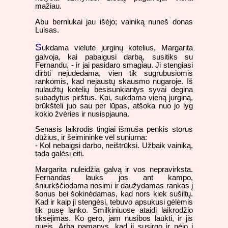
mažiau.
Abu berniukai jau išėjo; vainiką nuneš donas
Luisas.
S
ukdama vielute jurginų kotelius, Margarita
galvoja, kai pabaigusi darbą, susitiks su
Fernandu, - ir jai pasidaro smagiau. Ji stengiasi
dirbti nejudėdama, vien tik sugrubusiomis
rankomis, kad nejaustų skausmo nugaroje. Iš
nulaužtų kotelių besisunkiantys syvai degina
subadytus pirštus. Kai, sukdama vieną jurginą,
brūkšteli juo sau per lūpas, atšoka nuo jo lyg
kokio žvėries ir nusispjauna.
Senasis laikrodis tingiai išmuša penkis storus
dūžius, ir šeimininkė vėl suniurna:
- Kol nebaigsi darbo, neištrūksi. Užbaik vainiką,
tada galėsi eiti.
Margarita nuleidžia galvą ir vos nepravirksta.
Fernandas lauks jos ant kampo,
šniurkščiodama nosimi ir daužydamas rankas į
šonus bei šokinėdamas, kad nors kiek sušiltų.
Kad ir kaip ji stengėsi, tebuvo apsukusi gėlėmis
tik pusę lanko. Smilkiniuose ataidi laikrodžio
tiksėjimas. Ko gero, jam nusibos laukti, ir jis
nueis. Arba pamanys, kad ji susirgo ir nėjo į