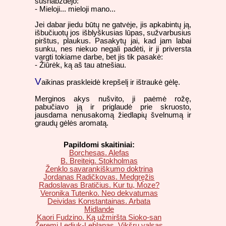
sušnabždėjo:
- Mieloji... mieloji mano...
Jei dabar jiedu būtų ne gatvėje, jis apkabintų ją,
išbučiuotų jos išblyškusias lūpas, sužvarbusius
pirštus, plaukus. Pasakytų jai, kad jam labai
sunku, nes niekuo negali padėti, ir ji priversta
vargti tokiame darbe, bet jis tik pasakė:
- Žiūrėk, ką aš tau atnešiau.
V
aikinas praskleidė krepšelį ir ištraukė gėlę.
Merginos akys nušvito, ji paėmė rožę,
pabučiavo ją ir priglaudė prie skruosto,
jausdama nenusakomą žiedlapių švelnumą ir
graudų gėlės aromatą.
Papildomi skaitiniai:
Borchesas. Alefas
B. Breiteig. Stokholmas
Ženklo savarankiškumo doktrina
Jordanas Radičkovas. Medgręžis
Radoslavas Bratičius. Kur tu, Moze?
Veronika Tutenko. Neo dekvatumas
Deividas Konstantainas. Arbata
Midlande
Kaori Fudzino. Ką užmiršta Sioko-san
Žeremi Lediuk-Leblanas. Vikšrų valsas