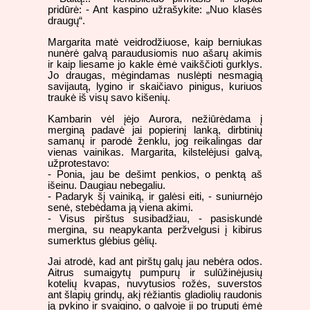
pridūrė: - Ant kaspino užrašykite: „Nuo klasės
draugų“.
Margarita matė veidrodžiuose, kaip berniukas
nunėrė galvą paraudusiomis nuo ašarų akimis
ir kaip liesame jo kakle ėmė vaikščioti gurklys.
Jo draugas, mėgindamas nuslėpti nesmagią
savijautą, lygino ir skaičiavo pinigus, kuriuos
traukė iš visų savo kišenių.
Kambarin vėl įėjo Aurora, nežiūrėdama į
merginą padavė jai popierinį lanką, dirbtinių
samanų ir parodė ženklu, jog reikalingas dar
vienas vainikas. Margarita, kilstelėjusi galvą,
užprotestavo:
- Ponia, jau be dešimt penkios, o penktą aš
išeinu. Daugiau nebegaliu.
- Padaryk šį vainiką, ir galėsi eiti, - suniurnėjo
senė, stebėdama ją viena akimi.
- Visus pirštus susibadžiau, - pasiskundė
mergina, su neapykanta peržvelgusi į kibirus
sumerktus glėbius gėlių.
Jai atrodė, kad ant pirštų galų jau nebėra odos.
Aitrus sumaigytų pumpurų ir sulūžinėjusių
kotelių kvapas, nuvytusios rožės, suverstos
ant šlapių grindų, akį rėžiantis gladiolių raudonis
ją pykino ir svaigino, o galvoje ji po truputį ėmė