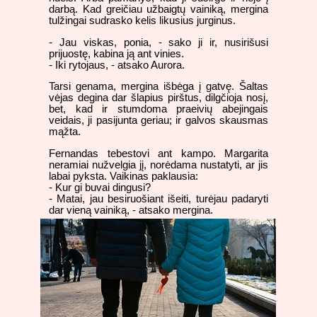
darbą. Kad greičiau užbaigtų vainiką, mergina
tulžingai sudrasko kelis likusius jurginus.
- Jau viskas, ponia, - sako ji ir, nusirišusi
prijuostę, kabina ją ant vinies.
- Iki rytojaus, - atsako Aurora.
Tarsi genama, mergina išbėga į gatvę. Šaltas
vėjas degina dar šlapius pirštus, dilgčioja nosį,
bet, kad ir stumdoma praeivių abejingais
veidais, ji pasijunta geriau; ir galvos skausmas
mąžta.
Fernandas tebestovi ant kampo. Margarita
neramiai nužvelgia jį, norėdama nustatyti, ar jis
labai pyksta. Vaikinas paklausia:
- Kur gi buvai dingusi?
- Matai, jau besiruošiant išeiti, turėjau padaryti
dar vieną vainiką, - atsako mergina.