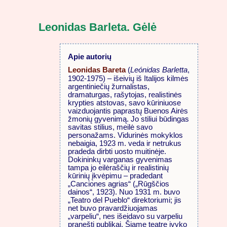
Leonidas Barleta. Gėlė
Apie autorių
Leonidas Bareta
(
Leónidas Barletta
,
1902-1975) – išeivių iš Italijos kilmės
argentiniečių žurnalistas,
dramaturgas, rašytojas, realistinės
krypties atstovas, savo kūriniuose
vaizduojantis paprastų Buenos Airės
žmonių gyvenimą. Jo stiliui būdingas
savitas stilius, meilė savo
personažams. Vidurinės mokyklos
nebaigia, 1923 m. veda ir netrukus
pradeda dirbti uosto muitinėje.
Dokininkų varganas gyvenimas
tampa jo eilėraščių ir realistinių
kūrinių įkvėpimu – pradedant
„Canciones agrias“ („Rūgščios
dainos“, 1923). Nuo 1931 m. buvo
„Teatro del Pueblo“ direktoriumi; jis
net buvo pravardžiuojamas
„varpeliu“, nes išeidavo su varpeliu
pranešti publikai. Šiame teatre įvyko