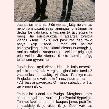
Jaunuoliai neramiai žiūri vienas į kitą: nė vienas
nenori prisipažinti esąs laimingas; priešingai, jie
dedasi be galo kenčiantys, nes tik taip supranta
meilę. Jie susiglaudžia ir atsargiai žvelgia
vienas kitam į akis, kol pasijunta esą tokie
patys, kaip visada – tada abu pajunta
palengvėjimą, nubraukiantį dienos nuovargį: jų
rankos stipriai suspaustos, veidas prigludęs
prie veido. Jie vienas iš kito semiasi jėgų
tolesniam gyvenimui.
Juodu labai myli vienas kitą - ir, kaip neseniai
prisiekė, amžinai. Mergina elgiasi taip, tarsi už
valandėlės jų lauktų visiškas išsiskyrimas.
Prigludusi prie vaikino krūtinės, ji sumurma:
- Aš baisiai pavargau. O mano subadyti pirštai
gelia nuo šalčio.
Jaunuoliai liūdnai susižvalgo. Merginos lūpos
skausmingai prasivėrė ir ji nežymiai šyptelėjo.
Tuomet švelnumas, susikaupęs jame, pratrūko
ir pasklido iš jo akių, iš jo lūpų; vaikinas