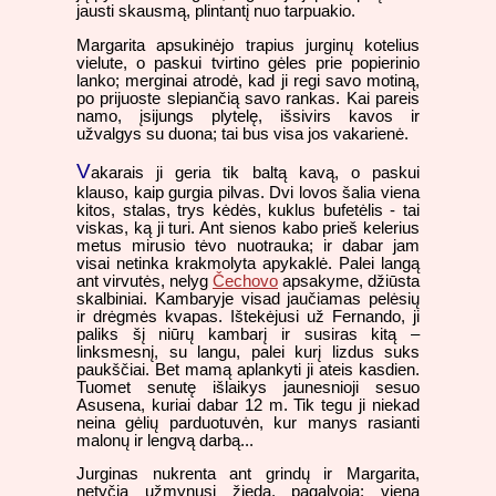
jausti skausmą, plintantį nuo tarpuakio.
Margarita apsukinėjo trapius jurginų kotelius
vielute, o paskui tvirtino gėles prie popierinio
lanko; merginai atrodė, kad ji regi savo motiną,
po prijuoste slepiančią savo rankas. Kai pareis
namo, įsijungs plytelę, išsivirs kavos ir
užvalgys su duona; tai bus visa jos vakarienė.
V
akarais ji geria tik baltą kavą, o paskui
klauso, kaip gurgia pilvas. Dvi lovos šalia viena
kitos, stalas, trys kėdės, kuklus bufetėlis - tai
viskas, ką ji turi. Ant sienos kabo prieš kelerius
metus mirusio tėvo nuotrauka; ir dabar jam
visai netinka krakmolyta apykaklė. Palei langą
ant virvutės, nelyg
Čechovo
apsakyme, džiūsta
skalbiniai. Kambaryje visad jaučiamas pelėsių
ir drėgmės kvapas. Ištekėjusi už Fernando, ji
paliks šį niūrų kambarį ir susiras kitą –
linksmesnį, su langu, palei kurį lizdus suks
paukščiai. Bet mamą aplankyti ji ateis kasdien.
Tuomet senutę išlaikys jaunesnioji sesuo
Asusena, kuriai dabar 12 m. Tik tegu ji niekad
neina gėlių parduotuvėn, kur manys rasianti
malonų ir lengvą darbą...
Jurginas nukrenta ant grindų ir Margarita,
netyčia užmynusi žiedą, pagalvoja: viena