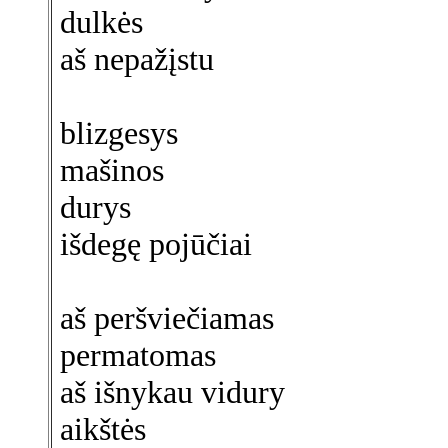
dulkės
aš nepažįstu
blizgesys
mašinos
durys
išdegę pojūčiai
aš peršviečiamas
permatomas
aš išnykau vidury
aikštės