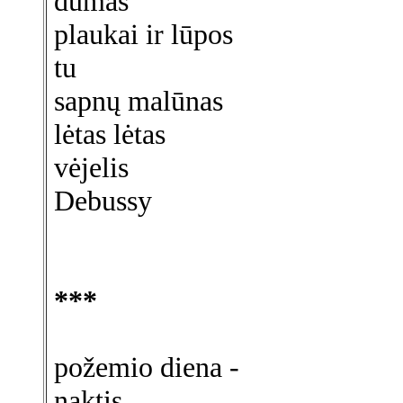
dūmas
plaukai ir lūpos
tu
sapnų malūnas
lėtas lėtas
vėjelis
Debussy
***
požemio diena -
naktis