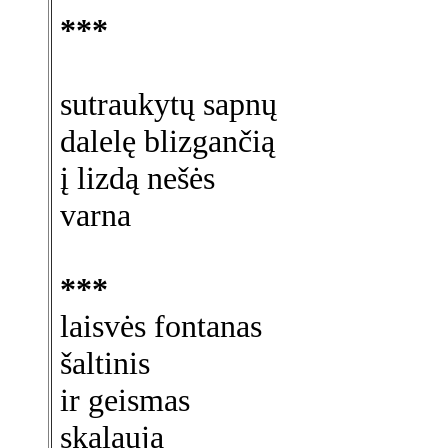
***
sutraukytų sapnų
dalelę blizgančią
į lizdą nešės
varna
***
laisvės fontanas
šaltinis
ir geismas
skalauja