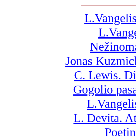
L.Vangelis
L.Vange
Nežinoma
Jonas Kuzmick
C. Lewis. Di
Gogolio pasa
L.Vangelis
L. Devita. At
Poeti