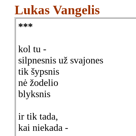
Lukas Vangelis
***
kol tu -
silpnesnis už svajones
tik šypsnis
nė žodelio
blyksnis
ir tik tada,
kai niekada -