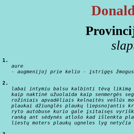
Donald
Provincij
slap
1.
   aure

   - augmenijoj prie kelio - įstrigęs žmogus
2.
   labai intymiu balsu kalbinti tėvą likimą 
   kaip naktinė užuolaida kaip senmergės seg
   rožiniais apvadėliais kelnaitės vešlūs mo
   plaukai džiunglės plaukų liepsnojantis kr
   ryto autobuse kurio gale įsitaisęs vyrišk
   ranką ant sėdynės atlošo kad išlenkta pla
   liestų moters plaukų ugneles lyg netyčia
