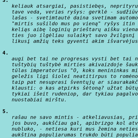
3.
   keliauk atsargiai, pasistiebęs, neprityru
   tave veda, verias ryšys: gerklė - sudžiūv
   lašas - svetimtautė daina svetimam automo
   "mirtis sušildo mus po vieną" ryšys itin 
   keliąs aibę loginių prieštarų aišku viena
   ties juo ilgėliau sulaikyt savo žvilgsnį 
   likusį amžių teks gyventi akim išvarvėjus
4.
   augi bet tai ne progresas vysti bet tai n
   tuštybių tuštybė mirties akivaizdoje šauk
   tūlas imperatorius "O, koks menininkas mi
   geležis ligi šiolei neatitirpus to romėno
   taip pat nesuprasi šventųjų ar siaurakakč
   klausti: o kas atpirks šėtoną? užtat būtų
   tykiai išeit rudeniop, dar tykiau pagalvo
   nuostabiai mirštu.

5.
   rašau ne savo mintis - atkeliavusias, pri
   jos buvo, aukščiau gal, apibrizgo kol atv
   nubluko, - netiesa kuri mus žemina neties
   aukština populiarumas trukdo būti populia