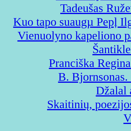
Tadeušas Ružev
Kuo tapo suaugµ Pepļ Ilg
Vienuolyno kapeliono pa
Šantikle
Pranciška Regina
B. Bjornsonas.
Džalal
Skaitinių, poezijo
V