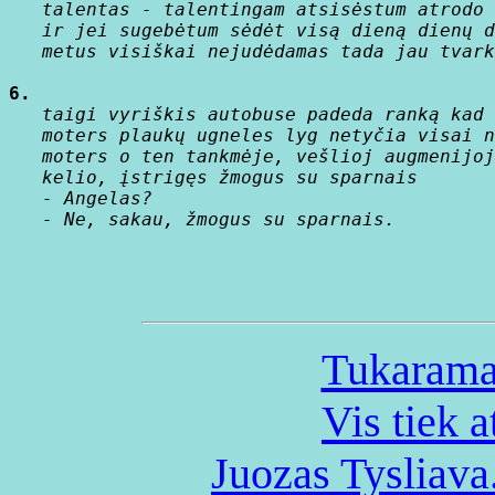
   talentas - talentingam atsisėstum atrodo 
   ir jei sugebėtum sėdėt visą dieną dienų d
   metus visiškai nejudėdamas tada jau tvark
6.
   taigi vyriškis autobuse padeda ranką kad 
   moters plaukų ugneles lyg netyčia visai n
   moters o ten tankmėje, vešlioj augmenijoj
   kelio, įstrigęs žmogus su sparnais

   - Angelas?

   - Ne, sakau, žmogus su sparnais.
Tukarama
Vis tiek a
Juozas Tysliava