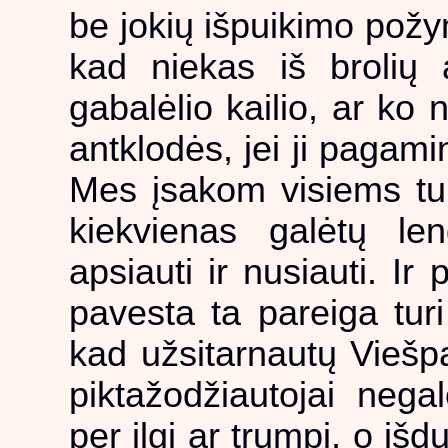
be jokių išpuikimo požy
kad niekas iš brolių 
gabalėlio kailio, ar ko
antklodės, jei ji pagamin
Mes įsakom visiems tur
kiekvienas galėtų lengv
apsiauti ir nusiauti. Ir
pavesta ta pareiga turi
kad užsitarnautų Viešp
piktažodžiautojai negal
per ilgi ar trumpi, o išdu