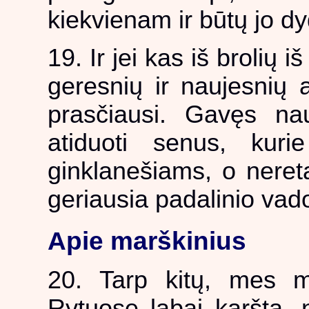
kiekvienam ir būtų jo dy
19. Ir jei kas iš brolių 
geresnių ir naujesnių 
prasčiausi. Gavęs nau
atiduoti senus, kuri
ginklanešiams, o nereta
geriausia padalinio vad
Apie marškinius
20. Tarp kitų, mes m
Rytuose labai karšta, 