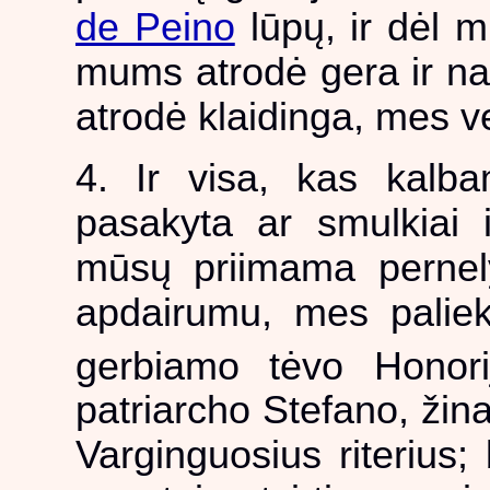
de Peino
lūpų, ir dėl 
mums atrodė gera ir na
atrodė klaidinga, mes 
4. Ir visa, kas kalba
pasakyta ar smulkiai i
mūsų priimama pernely
apdairumu, mes palie
gerbiamo tėvo Honori
patriarcho Stefano, žina
Varginguosius riterius;