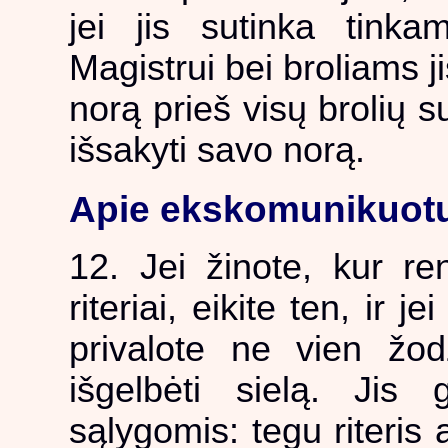
jei jis sutinka tinkam
Magistrui bei broliams ji
norą prieš visų brolių su
išsakyti savo norą.
Apie ekskomunikuotu
12. Jei žinote, kur re
riteriai, eikite ten, ir j
privalote ne vien žod
išgelbėti sielą. Jis 
sąlygomis: tegu riteris