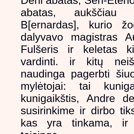
Deni abatas, Sen-Eten
abatas, aukščiau 
B[ernardas], kurio ž
dalyvavo magistras A
Fulšeris ir keletas 
vardinti. ir kitų nei
naudinga pagerbti šiuo
mylėtojai: tai kunig
kunigaikštis, Andre 
susirinkime ir dirbo tik
kas yra tinkama, ir