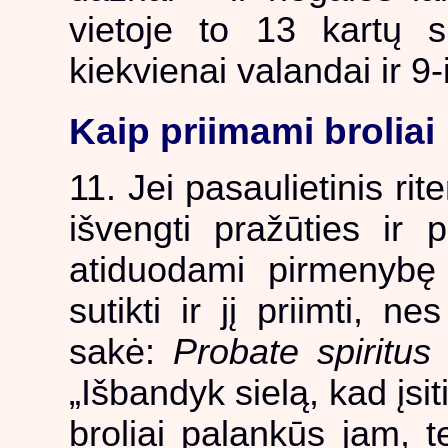
vietoje to 13 kartų s
kiekvienai valandai ir 9
Kaip priimami broliai
11. Jei pasaulietinis rit
išvengti pražūties ir p
atiduodami pirmenybę b
sutikti ir jį priimti, 
sakė:
Probate spiritus
„Išbandyk sielą, kad įsit
broliai palankūs jam, t