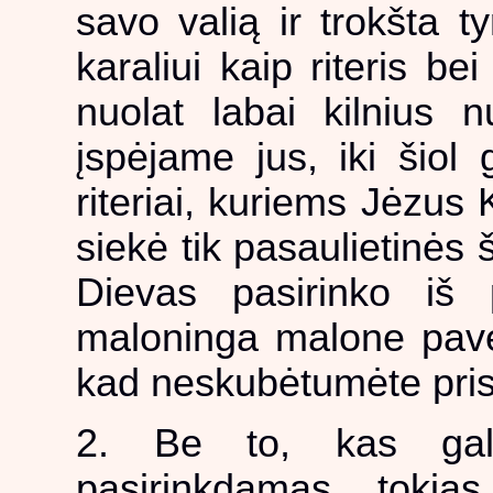
savo valią ir trokšta t
karaliui kaip riteris bei 
nuolat labai kilnius 
įspėjame jus, iki šiol 
riteriai, kuriems Jėzus 
siekė tik pasaulietinės 
Dievas pasirinko iš 
maloninga malone pave
kad neskubėtumėte prisi
2. Be to, kas galėt
pasirinkdamas tokia