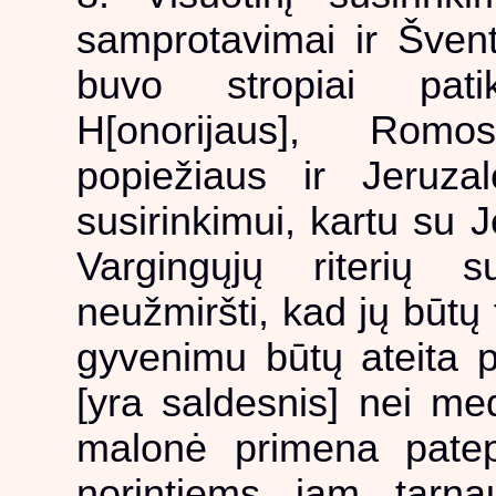
samprotavimai ir Švent
buvo stropiai pati
H[onorijaus], Romo
popiežiaus ir Jeruzalė
susirinkimui, kartu su 
Vargingųjų riterių s
neužmiršti, kad jų būtų 
gyvenimu būtų ateita pa
[yra saldesnis] nei me
malonė primena patepi
norintiems jam tarna