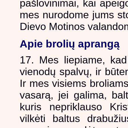
pašlovinimai, kai apeigo
mes nurodome jums stov
Dievo Motinos valandom
Apie brolių aprangą
17. Mes liepiame, kad
vienodų spalvų, ir būten
Ir mes visiems broliams 
vasarą, jei galima, bal
kuris nepriklauso Kris
vilkėti baltus drabuž