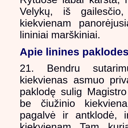
Velykų, iš gailesčio
kiekvienam panorėjusia
lininiai marškiniai.
Apie linines paklode
21. Bendru sutari
kiekvienas asmuo prival
paklodę sulig Magistr
be čiužinio kiekvie
pagalvė ir antklodė, 
kiekvienam. Tam, kuri