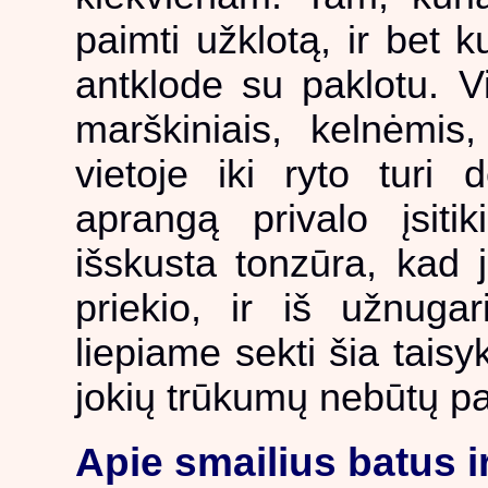
paimti užklotą, ir bet 
antklode su paklotu. Vi
marškiniais, kelnėmis
vietoje iki ryto turi 
aprangą privalo įsitik
išskusta tonzūra, kad j
priekio, ir iš užnugar
liepiame sekti šia taisy
jokių trūkumų nebūtų pa
Apie smailius batus ir