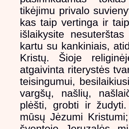
tikėjimu privalo suvieny
kas taip vertinga ir taip
išlaikysite nesuterštas
kartu su kankiniais, at
Kristų. Šioje religin
atgaivinta riterystės tva
teisingumui, besilaikiu
vargšų, našlių, našlai
plėšti, grobti ir žudyt
mūsų Jėzumi Kristumi; 
šventojo Jeruzalės mie