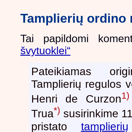
Tamplierių ordino 
Tai papildomi komen
švytuoklei“
Pateikiamas orig
Tamplierių regulos 
1)
Henri de Curzon
*)
Trua
susirinkime 1
pristato
tamplierių