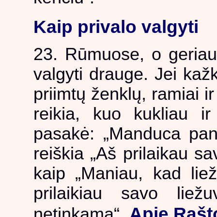
Kaip privalo valgyti
23. Rūmuose, o geriau v
valgyti drauge. Jei kažk
priimtų ženklų, ramiai ir
reikia, kuo kukliau i
pasakė: „Manduca pan
reiškia „Aš prilaikau s
kaip „Maniau, kad liež
prilaikiau savo lie
Apie Rašt
netinkama“.