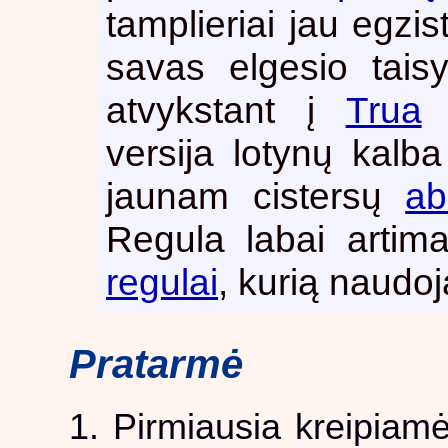
tamplieriai jau egzis
savas elgesio tais
atvykstant į
Trua
t
versija lotynų kal
jaunam cistersų
ab
Regula labai artim
regulai
, kurią naudoj
Pratarmė
1. Pirmiausia kreipiamė