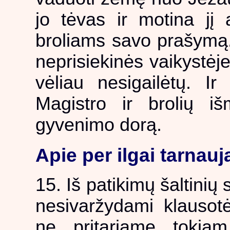
jo tėvas ir motina jį
broliams savo prašymą. 
neprisiekinės vaikystėj
vėliau nesigailėtų. Ir
Magistro ir brolių iš
gyvenimo dorą.
Apie per ilgai tarnauj
15. Iš patikimų šaltinių
nesivaržydami klauso
ne pritariame tokiam