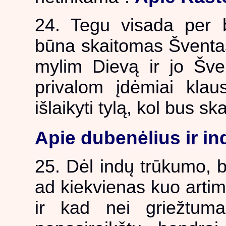
24. Tegu visada per b
būna skaitomas Šventas 
mylim Dievą ir jo Šve
privalom įdėmiai klaus
išlaikyti tylą, kol bus sk
Apie dubenėlius ir in
25. Dėl indų trūkumo, br
ad kiekvienas kuo artimi
ir kad nei griežtuma