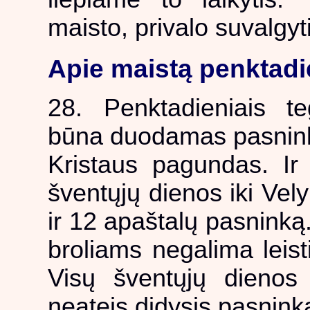
maisto, privalo suvalgyti
Apie maistą penktadi
28. Penktadieniais te
būna duodamas pasnink
Kristaus pagundas. Ir
šventųjų dienos iki Vel
ir 12 apaštalų pasninką.
broliams negalima leist
Visų šventųjų dienos j
neateis didysis pasnink