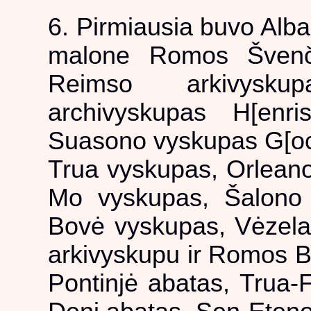
6. Pirmiausia buvo Alb
malone Romos Švenči
Reimso arkivysku
archivyskupas H[enris
Suasono vyskupas G[oce
Trua vyskupas, Orlean
Mo vyskupas, Šalono 
Bovė vyskupas, Vėzelay
arkivyskupu ir Romos Ba
Pontinjė abatas, Trua