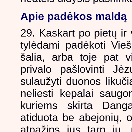
Apie padėkos maldą
29. Kaskart po pietų ir 
tylėdami padėkoti Viešp
šalia, arba toje pat vi
privalo pašlovinti Jėz
sulaužyti duonos likuči
neliesti kepalai saug
kuriems skirta Danga
atiduota be abejonių, o
atpažins jus tarp jų