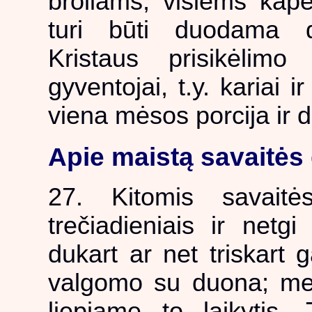
broliams, visiems kape
turi būti duodama d
Kristaus prisikėlim
gyventojai, t.y. kariai ir
viena mėsos porcija ir d
Apie maistą savaitės
27. Kitomis savaitės
trečiadieniais ir netgi
dukart ar net triskart 
valgomo su duona; mes
liepiame to laikytis.