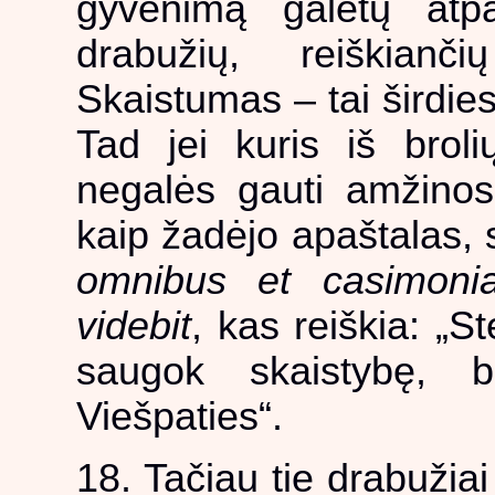
gyvenimą galėtų atpa
drabužių, reiškian
Skaistumas – tai širdies
Tad jei kuris iš broli
negalės gauti amžinos 
kaip žadėjo apaštalas,
omnibus et casimon
videbit
, kas reiškia: „S
saugok skaistybę, 
Viešpaties“.
18. Tačiau tie drabužiai