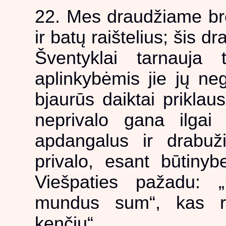
22. Mes draudžiame bro
ir batų raištelius; šis d
Šventyklai tarnauja 
aplinkybėmis jie jų neg
bjaurūs daiktai priklau
neprivalo gana ilgai 
apdangalus ir drabuži
privalo, esant būtinybe
Viešpaties pažadu:
mundus sum“, kas re
kenčiu“.