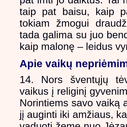
pat imti jo daiktus. Ta
taip pat baisu, kaip pa
tokiam žmogui draudži
tada galima su juo bendr
kaip malonę – leidus vy
Apie vaikų nepriėmi
14. Nors šventųjų tėv
vaikus į religinį gyveni
Norintiems savo vaiką ati
jį auginti iki amžiaus, ka
vaduoti žemę nuo Jėzau