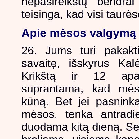
nepasireikštų bendra
teisinga, kad visi taurės
Apie mėsos valgymą
26. Jums turi pakakti
savaitę, išskyrus Kal
Krikštą ir 12 apaš
suprantama, kad mės
kūną. Bet jei pasninkas
mėsos, tenka antradi
duodama kitą dieną. Se