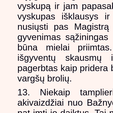
vyskupą ir jam papasak
vyskupas išklausys ir a
nusiųsti pas Magistrą i
gyvenimas sąžiningas ir
būna mielai priimtas
išgyventų skausmų 
pagerbtas kaip pridera b
vargšų brolių.
13. Niekaip tamplie
akivaizdžiai nuo Bažnyč