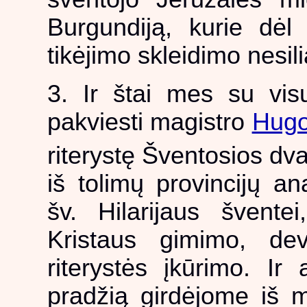
Burgundiją, kurie dėl 
tikėjimo skleidimo nesil
3. Ir štai mes su visu
pakviesti magistro
Hugo
riterystę Šventosios dv
iš tolimų provincijų a
šv. Hilarijaus švent
Kristaus gimimo, de
riterystės įkūrimo. Ir 
pradžią girdėjome iš m