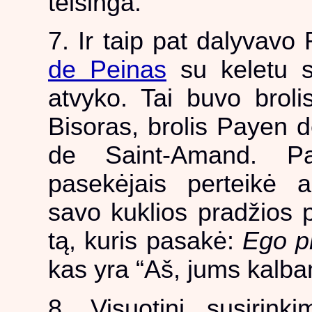
teisinga.
7. Ir taip pat dalyvavo 
de Peinas
su keletu sa
atvyko. Tai buvo broli
Bisoras, brolis Payen d
de Saint-Amand. 
pasekėjais perteikė 
savo kuklios pradžios p
tą, kuris pasakė:
Ego pr
kas yra “Aš, jums kalban
8. Visuotinį susirink