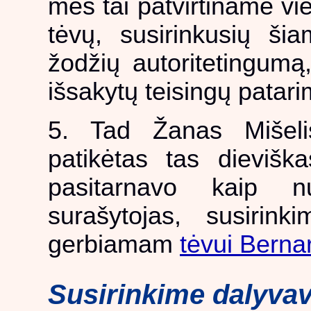
mes tai patvirtiname vi
tėvų, susirinkusių ši
žodžių autoritetingumą,
išsakytų teisingų patar
5. Tad Žanas Mišeli
patikėtas tas dievišk
pasitarnavo kaip n
surašytojas, susirin
gerbiamam
tėvui Bernar
Susirinkime dalyvav