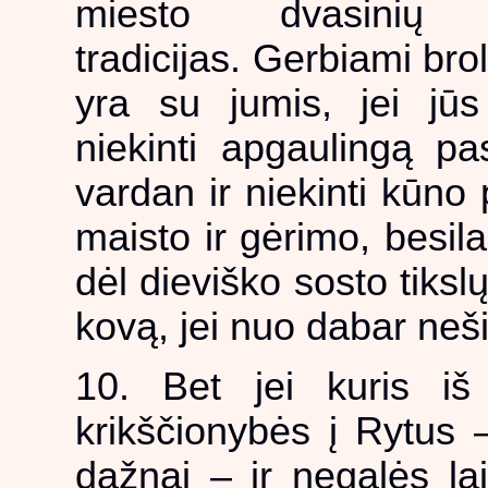
miesto dvasinių 
tradicijas. Gerbiami bro
yra su jumis, jei jū
niekinti apgaulingą p
vardan ir niekinti kūn
maisto ir gėrimo, besil
dėl dieviško sosto tikslų,
kovą, jei nuo dabar neši
10. Bet jei kuris iš 
krikščionybės į Rytus 
dažnai – ir negalės lai