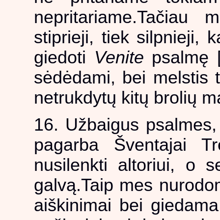
nepritariame.Tačiau
stiprieji, tiek silpnieji
giedoti
Venite
psalmę [
sėdėdami, bei melstis ty
netrukdytų kitų brolių 
16. Užbaigus psalmes
pagarba Šventajai Trej
nusilenkti altoriui, o se
galvą.Taip mes nurodome
aiškinimai bei giedam