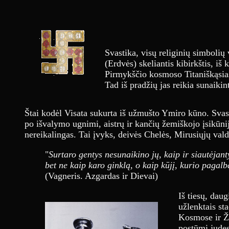
Svastika, visų religinių simbolių
(Erdvės) skeliantis kibirkštis, iš 
Pirmykščio kosmoso Titaniškąsias
Tad iš pradžių jas reikia sunaikint
Štai kodėl Visata sukurta iš užmušto Ymiro kūno. Svastik
po išvalymo ugnimi, aistrų ir kančių žemiškojo įsikūn
nereikalingas. Tai įvyks, deivės Chelės, Mirusiųjų val
"
Surtaro gentys nesunaikino jų, kaip ir siautėjan
bet ne kaip karo ginklą, o kaip kūjį, kurio paga
(Vagneris. Azgardas ir Dievai)
Iš tiesų, dau
užlenktais st
Kosmose ir Že
postūmį judes