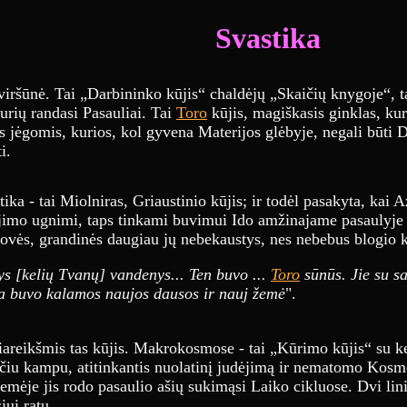
Svastika
 viršūnė. Tai „Darbininko kūjis“ chaldėjų „Skaičių knygoje“, t
kurių randasi Pasauliai. Tai
Toro
kūjis, magiškasis ginklas, kur
 jėgomis, kurios, kol gyvena Materijos glėbyje, negali būti 
i.
a - tai Miolniras, Griaustinio kūjis; ir todėl pasakyta, kai Az
ijimo ugnimi, taps tinkami buvimui Ido amžinajame pasaulyje -
dovės, grandinės daugiau jų nebekaustys, nes nebebus blogio k
tys [kelių Tvanų] vandenys... Ten buvo ...
Toro
sūnūs. Jie su sa
lba buvo kalamos naujos dausos ir nauj žemė
".
giareikšmis tas kūjis. Makrokosmose - tai „Kūrimo kūjis“ su ke
ačiu kampu, atitinkantis nuolatinį judėjimą ir nematomo Kosm
mėje jis rodo pasaulio ašių sukimąsi Laiko cikluose. Dvi lini
iui ratu.