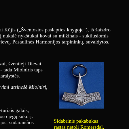
ai Kūjis („Šventosios paslapties knygoje“), iš žaizdro
į nukalė nykštukai kovai su milžinais - sukilusiomis
Dievų, Pasaulinės Harmonijos tarpininkų, suvaldytos.
ai, šventieji Dievai,
 tada Miolniris taps
aralystės.
vimi atsinešė Miolnirį,
turiais galais,
oso jėgų sūkurį.
Sidabrinis pakabukas
jos, sudarančios
rastas netoli Romersdal,