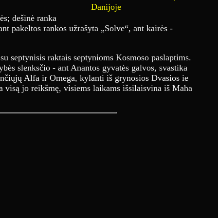
Danijoje
ės; dešinė ranka
ant pakeltos rankos užrašyta „Solve“, ant kairės -
s su septynisis raktais septynioms Kosmoso paslaptims.
ybės slenksčio - ant Anantos gyvatės galvos, svastika
ančiųjų Alfa ir Omega, kylanti iš grynosios Dvasios ie
ia visą jo reikšmę, visiems laikams išsilaisvina iš Maha