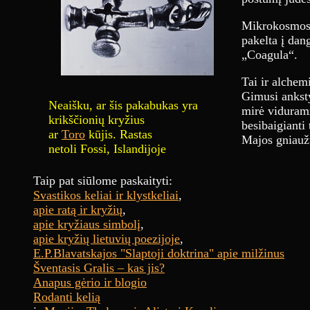
Mikrokosmose
pakelta į dan
„Coagula“.
Tai ir alchem
Gimusi anksty
Neaišku, ar šis pakabukas yra
mirė viduramž
krikščionių kryžius
besibaigianti
ar
Toro
kūjis. Rastas
Majos gniaužt
netoli Fossi, Islandijoje
Taip
pat siūlome paskaityti:
Svastikos keliai ir klystkeliai
,
apie ratą ir kryžių
,
apie kryžiaus simbolį
,
apie kryžių lietuvių poezijoje
,
E.P.Blavatskajos "Slaptoji doktrina" apie milžinus
Šventasis Gralis – kas jis?
Anapus gėrio ir blogio
Rodanti kelią