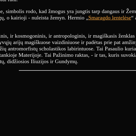
, simbolis rodo, kad žmogus yra jungtis tarp dangaus ir Žem
gų, o kairioji - nuleista žemyn. Hermio „
Smaragdo lentelėse
“ 
inis, ir kosmogoninis, ir antropologinis, ir magiškasis ženkla
vųjų arijų magiškuose vaizdiniuose ir padėtas prie pat amžin
ių antromorfistų scholastikos labirintuose. Tai Pasaulio kuri
 tankioje Materijoje. Tai Pažinimo raktas, - ir tas, kuris suvok
ų, didžiosios Iliuzijos ir Gundymų.