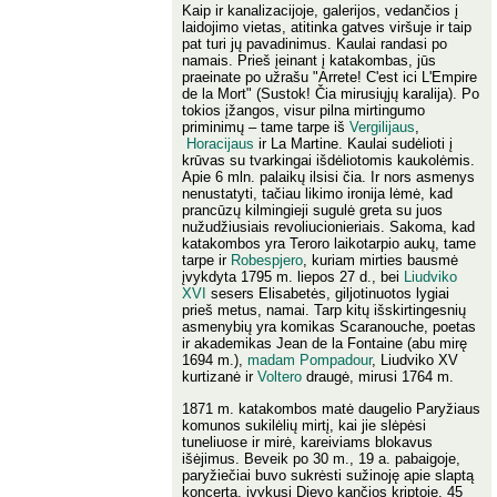
Kaip ir kanalizacijoje, galerijos, vedančios į
laidojimo vietas, atitinka gatves viršuje ir taip
pat turi jų pavadinimus. Kaulai randasi po
namais. Prieš įeinant į katakombas, jūs
praeinate po užrašu "Arrete! C'est ici L'Empire
de la Mort" (Sustok! Čia mirusiųjų karalija). Po
tokios įžangos, visur pilna mirtingumo
priminimų – tame tarpe iš
Vergilijaus
,
Horacijaus
ir La Martine. Kaulai sudėlioti į
krūvas su tvarkingai išdėliotomis kaukolėmis.
Apie 6 mln. palaikų ilsisi čia. Ir nors asmenys
nenustatyti, tačiau likimo ironija lėmė, kad
prancūzų kilmingieji sugulė greta su juos
nužudžiusiais revoliucionieriais. Sakoma, kad
katakombos yra Teroro laikotarpio aukų, tame
tarpe ir
Robespjero
, kuriam mirties bausmė
įvykdyta 1795 m. liepos 27 d., bei
Liudviko
XVI
sesers Elisabetės, giljotinuotos lygiai
prieš metus, namai. Tarp kitų išskirtingesnių
asmenybių yra komikas Scaranouche, poetas
ir akademikas Jean de la Fontaine (abu mirę
1694 m.),
madam Pompadour
, Liudviko XV
kurtizanė ir
Voltero
draugė, mirusi 1764 m.
1871 m. katakombos matė daugelio Paryžiaus
komunos sukilėlių mirtį, kai jie slėpėsi
tuneliuose ir mirė, kareiviams blokavus
išėjimus. Beveik po 30 m., 19 a. pabaigoje,
paryžiečiai buvo sukrėsti sužinoję apie slaptą
koncertą, įvykusį Dievo kančios kriptoje. 45