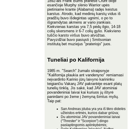
1892-ais Frank Burns pranešė Crunf oloje
esančioje Murphy slėnio Warrior upės
pietiniame krante (Alabama) radęs keistus
karstus. Atrodo, kad medinių karstų vidus iš
pradžių buvo išdegintas ugnimi, o po to
išgramdytas akmens ar vario įrankiais.
Kiekvienas karstas yra 7,5 pėdų ilgio, 14-18
colių skersmens ir 6-7 colių gylio. Kiekvieno
tuščio karsto viršus buvo atvožtas.
Pavyzdžiai buvo pasiųsti į Smitsonian
institutą bet muziejus "prateriojo" juos.
Tuneliai po Kalifornija
1985 m. "Search" žurnalo straipsnyje
"Kalifornija plaukia ant vandenyno" remiamasi
neįvardinto Karinio jūrų laivyno karininku
teigiančiu Vakarų JAV pakrantėje esant platų
tunelių tinklą. Jis sakė, kad JAV atominiai
povandeniniai laivai kai kuriuos jų ištyrė
panirdami po žeme į žemyną šimtus mylių.
Taip pat:
San Andreas įduba yra yra iš tikro didelės
užleistos ertmės, kurios dabar griūva;
Du atominiai JAV povandeniniai laivai
("Threster" ir "Scorpion") dingo
paslaptingomis aplinkybėmis;
Dalis Kalifornijos "plaukia". Naftos