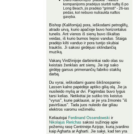
kompanijoms pradėjus siurbti naftą iš po
Long Beach, jis pradėjo "grimsti" - 26-ias
pėdas, kol nebuvo nutraukta naftos
gavyba.
Bishop (Kalifornija) pora, ieškodami petroglifų,
atrado urvą, kurio apačioje buvo horizontalus
tunelis. Ant vienos iš sienų buvo iškaltas
veidas, iš kurio burnos liejosi vanduo. Staiga
pradėjo kilti vanduo ir pora turėjo skubiai
trauktis. Ji sakosi girdėjusi sklindančią
muziką.
Vakarų Virdžinijoje darbininkai rado olas su
keistais ženklais ant sienų. Jie irgi sako
girdėję garsus primenančių fabriko staklių
darbą.
Du vyrai, ieškodami guano šikšnosparnio
Lassen kalno papėdėje aptiko gilią olą. Jie ja
nusileido mylią ar dvi. Pagrindas buvo lygus
tarsi kelias. Netikėtai jie sutiko tris keistus
"vyrus", kurie paklausė, ar jie yra žmonės "iš
paviršiaus". Tada juos nuleido dar giliau
elektros varomu vežimėliu.
Keliautojai
Ferdinand Ossendowski
ir
Nikolajus Rerichas
sakosi sužinoję apie
požemių rasę Centrinėje Azijoje, kurią įvardino
kaip Agharta ar Agharti. Jie sakė, kad ten yra