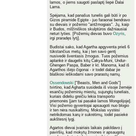
lamos, o jiems saugoti paslaptį liepė Dalai
Lama.
Spėjama, kad panašus tunelis gali būti ir po
Gizos piramide Egipte - juo faraonai bendravo
su dievais ir požemio "antžmogiais". Jų, kaip
ir Budos, milžiniškos skulptūros dažniausiai
neturi lyties. [Požemių dievas buvo
Ozyris
,
irgi praradęs lytį].
Budistai sako, kad Agartha apgyventa prieš 6
tūkstančius metų, kai į ten savo gentį
nusivedė šventasis žmogus. Tuos požemius
aplankė ir daugelis kitų Cakya-Muni, Undur-
Ghengen Paspa, Baber ir kt. Manoma, kad iš
Agarthos išėjo čigonai - ir todėl dabar jie
blaškosi ieškodami savo prarastų namų.
Ossendowski
["Beasts, Men and Gods"]
tvirtino, kad Agharta susideda iš visoje žemėje
esančių požeminių miestų, sujungtų tuneliais,
kuriais dideliu greičiu lekia transporto
priemonės [jam tai pasakė lamos Mongolijoje].
Visi požemio gyventojai apsaugoti nuo blogio
ir ten nėra nusikaltimų. Mokslas vystėsi
netrikdomas karų ir sukrėtimų, todėl pasiekė
aukštesnį lygį.
Agartos dievai įvairiais laikais pakildavo į
paviršių, kad mokytų žmones ir apsaugotų