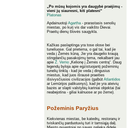
„Po mūsų kojomis yra daugybė praėjimų -
vieni jų siauresni, kiti platesni“
Platonas
Apdainuotoji
Agartha
- prarastasis senolių
miestas, po kurį vis dar vaikšto Dievai.
Praeitų dienų šlovės saugykla.
Kažkas paslaptinga yra tose olose bei
tuneliuose. Gal prietema, o gal tai, kad jie
veda į Žemės kūną. Jie yra daugelio kraują
stingdančių pasakojimų tema, nekalbant jau
apie
Ž. Verno
„Kelionę į Žemės centrą“. Daug
legendų byloja apie egzistuojantį požeminių
tunelių tinklą - kad jie veda į dingusius
miestus, kad juos išrausė praeities
išsivysčiusios civilizacijos (galbūt
Atlantidos
ar Lemūrijos palikuonys), kad jie yra ateivių
bazės ar slapti valstybių kariniai objektai (tai
neabejotina - giliai kalnuose ar po žeme).
Požeminis Paryžius
Kiekvienas miestas, be katedrų, restoranų ir
tviskančių parduotuvių turi ir tamsiąją dalį.
Miesto gyventojai po savęs palieka didelę