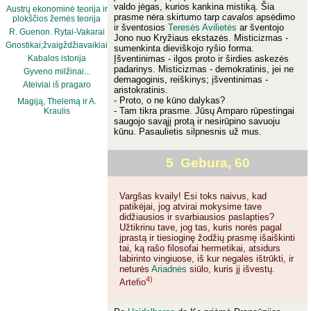
valdo jėgas, kurios kankina mistiką. Šia
Austrų ekonominė teorija ir
prasme nėra skirtumo tarp
cavalos
apsėdimo
plokščios žemės teorija
ir šventosios
Teresės Avilietės
ar šventojo
R. Guenon. Rytai-Vakarai
Jono nuo Kryžiaus ekstazės. Misticizmas -
Gnostikai;žvaigždžiavaikiai
sumenkinta dieviškojo ryšio forma.
Kabalos istorija
Įšventinimas - ilgos proto ir širdies askezės
padarinys. Misticizmas - demokratinis, jei ne
Gyveno milžinai...
demagoginis, reiškinys; įšventinimas -
Ateiviai iš pragaro
aristokratinis.
- Proto, o ne kūno dalykas?
Magiją, Thelemą ir A.
- Tam tikra prasme. Jūsų Amparo rūpestingai
Kraulis
saugojo savąjį protą ir nesirūpino savuoju
kūnu. Pasaulietis silpnesnis už mus.
5 Gebura, 60
Vargšas kvaily! Esi toks naivus, kad
patikėjai, jog atvirai mokysime tave
didžiausios ir svarbiausios paslapties?
Užtikrinu tave, jog tas, kuris norės pagal
įprastą ir tiesioginę žodžių prasmę išaiškinti
tai, ką rašo filosofai hermetikai, atsidurs
labirinto vingiuose, iš kur negalės ištrūkti, ir
neturės
Ariadnės
siūlo, kuris jį išvestų.
4)
Artefio