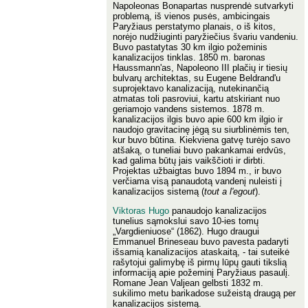
Napoleonas Bonapartas nusprendė sutvarkyti
problemą, iš vienos pusės, ambicingais
Paryžiaus perstatymo planais, o iš kitos,
norėjo nudžiuginti paryžiečius švariu vandeniu.
Buvo pastatytas 30 km ilgio požeminis
kanalizacijos tinklas. 1850 m. baronas
Haussmann'as, Napoleono III plačių ir tiesių
bulvarų architektas, su Eugene Beldrand'u
suprojektavo kanalizaciją, nutekinančią
atmatas toli pasroviui, kartu atskiriant nuo
geriamojo vandens sistemos. 1878 m.
kanalizacijos ilgis buvo apie 600 km ilgio ir
naudojo gravitacinę jėgą su siurblinėmis ten,
kur buvo būtina. Kiekviena gatvę turėjo savo
atšaką, o tuneliai buvo pakankamai erdvūs,
kad galima būtų jais vaikščioti ir dirbti.
Projektas užbaigtas buvo 1894 m., ir buvo
verčiama visą panaudotą vandenį nuleisti į
kanalizacijos sistemą (
tout a l'egout
).
Viktoras Hugo
panaudojo kanalizacijos
tunelius sąmokslui savo 10-ies tomų
„Vargdieniuose“ (1862). Hugo draugui
Emmanuel Brineseau buvo pavesta padaryti
išsamią kanalizacijos ataskaitą, - tai suteikė
rašytojui galimybę iš pirmų lūpų gauti tikslią
informaciją apie požeminį Paryžiaus pasaulį.
Romane Jean Valjean gelbsti 1832 m.
sukilimo metu barikadose sužeistą draugą per
kanalizacijos sistemą.