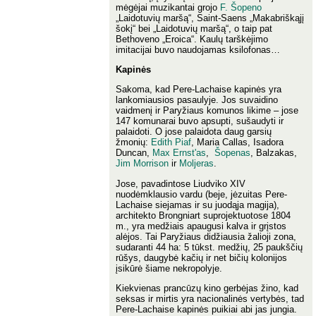
mėgėjai muzikantai grojo
F. Šopeno
„Laidotuvių maršą“, Saint-Saens „Makabriškąjį
šokį“ bei „Laidotuvių maršą“, o taip pat
Bethoveno „Eroica“. Kaulų tarškėjimo
imitacijai buvo naudojamas ksilofonas…
Kapinės
Sakoma, kad Pere-Lachaise kapinės yra
lankomiausios pasaulyje. Jos suvaidino
vaidmenį ir Paryžiaus komunos likime – jose
147 komunarai buvo apsupti, sušaudyti ir
palaidoti. O jose palaidota daug garsių
žmonių:
Edith Piaf
, Maria Callas, Isadora
Duncan,
Max Ernst'as
,
Šopenas
, Balzakas,
Jim Morrison
ir
Moljeras
.
Jose, pavadintose Liudviko XIV
nuodėmklausio vardu (beje, jėzuitas Pere-
Lachaise siejamas ir su juodąja magija),
architekto Brongniart suprojektuotose 1804
m., yra medžiais apaugusi kalva ir grįstos
alėjos. Tai Paryžiaus didžiausia žalioji zona,
sudaranti 44 ha: 5 tūkst. medžių, 25 paukščių
rūšys, daugybė kačių ir net bičių kolonijos
įsikūrė šiame nekropolyje.
Kiekvienas prancūzų kino gerbėjas žino, kad
seksas ir mirtis yra nacionalinės vertybės, tad
Pere-Lachaise kapinės puikiai abi jas jungia.