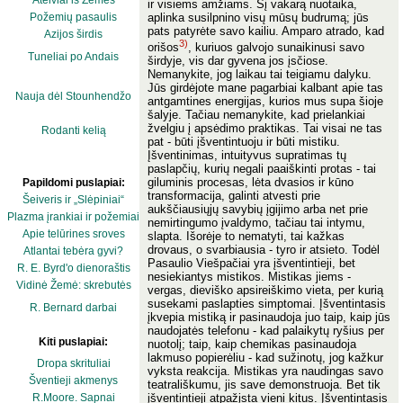
Ateiviai iš Žemės
ir visiems amžiams. Šį vakarą nuotaika,
aplinka susilpnino visų mūsų budrumą; jūs
Požemių pasaulis
pats patyrėte savo kailiu. Amparo atrado, kad
Azijos širdis
3)
orišos
, kuriuos galvojo sunaikinusi savo
Tuneliai po Andais
širdyje, vis dar gyvena jos įsčiose.
Nemanykite, jog laikau tai teigiamu dalyku.
Jūs girdėjote mane pagarbiai kalbant apie tas
Nauja dėl Stounhendžo
antgamtines energijas, kurios mus supa šioje
šalyje. Tačiau nemanykite, kad prielankiai
žvelgiu į apsėdimo praktikas. Tai visai ne tas
Rodanti kelią
pat - būti įšventintuoju ir būti mistiku.
Įšventinimas, intuityvus supratimas tų
paslapčių, kurių negali paaiškinti protas - tai
giluminis procesas, lėta dvasios ir kūno
Papildomi puslapiai:
transformacija, galinti atvesti prie
Šeiveris ir „Slėpiniai“
aukščiausiųjų savybių įgijimo arba net prie
Plazma įrankiai ir požemiai
nemirtingumo įvaldymo, tačiau tai intymu,
Apie telūrines sroves
slapta. Išorėje to nematyti, tai kažkas
drovaus, o svarbiausia - tyro ir atsieto. Todėl
Atlantai tebėra gyvi?
Pasaulio Viešpačiai yra įšventintieji, bet
R. E. Byrd'o dienoraštis
nesiekiantys mistikos. Mistikas jiems -
Vidinė Žemė: skrebutės
vergas, dieviško apsireiškimo vieta, per kurią
susekami paslapties simptomai. Įšventintasis
R. Bernard darbai
įkvepia mistiką ir pasinaudoja juo taip, kaip jūs
naudojatės telefonu - kad palaikytų ryšius per
Kiti puslapiai:
nuotolį; taip, kaip chemikas pasinaudoja
lakmuso popierėliu - kad sužinotų, jog kažkur
Dropa skrituliai
vyksta reakcija. Mistikas yra naudingas savo
Šventieji akmenys
teatrališkumu, jis save demonstruoja. Bet tik
R.Moore. Sapnai
įšventintieji atpažįsta vieni kitus. Įšventintasis