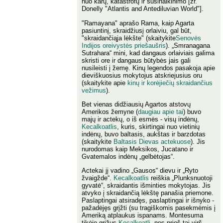
nuo karų, katastrofų ir susinaikinimo [žr.
Donelly "Atlantis and Antediluvian World"].
"Ramayana" aprašo Rama, kaip Agarta
pasiuntinį, skraidžiusį orlaiviu, gal būt,
"skraidančiąja lėkšte" (skaitykite
Senovės
Indijos oreivystės priešaušris
). „Smranagana
Sutrahara“ mini, kad dangaus orlaiviais galima
skristi ore ir dangaus būtybės jais gali
nusileisti į žemę. Kinų legendos pasakoja apie
dieviškuosius mokytojus atskriejusius oru
(skaitykite apie
kinų ir korėjiečių skraidančius
vežimus
).
Bet vienas didžiausių Agartos atstovų
Amerikos žemyne (
daugiau apie tai
) buvo
majų ir actekų, o iš esmės - visų indėnų,
Kecalkoatlis
, kuris, skirtingai nuo vietinių
indėnų, buvo baltasis, aukštas ir barzdotas
(skaitykite
Baltasis Dievas actekuose
). Jis
nurodomas kaip Meksikos, Jucatano ir
Gvatemalos indėnų „gelbėtojas“.
Actekai jį vadino „Gausos“ dievu ir „Ryto
žvaigžde“.
Kecalkoatlis
reiškia „Plunksnuotoji
gyvatė“, skraidantis išminties mokytojas. Jis
atvyko į skraidančią lėkštę panašia priemone.
Paslaptingai atsiradęs, paslaptingai ir išnyko -
pažadėjęs grįžti (su tragiškomis pasekmėmis į
Ameriką atplaukus ispanams. Montesuma
tikėjo grįžus
Kecalkoatlį
, nes prieš tai virš