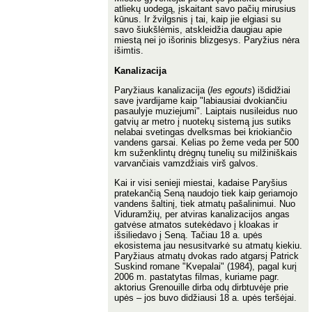
atliekų uodegą, įskaitant savo pačių mirusius
kūnus. Ir žvilgsnis į tai, kaip jie elgiasi su
savo šiukšlėmis, atskleidžia daugiau apie
miestą nei jo išorinis blizgesys. Paryžius nėra
išimtis.
Kanalizacija
Paryžiaus kanalizacija (
les egouts
) išdidžiai
save įvardijame kaip "labiausiai dvokiančiu
pasaulyje muziejumi". Laiptais nusileidus nuo
gatvių ar metro į nuotekų sistemą jus sutiks
nelabai svetingas dvelksmas bei kriokiančio
vandens garsai. Kelias po žeme veda per 500
km suženklintų drėgnų tunelių su milžiniškais
varvančiais vamzdžiais virš galvos.
Kai ir visi senieji miestai, kadaise Paryšius
pratekančią Seną naudojo tiek kaip geriamojo
vandens šaltinį, tiek atmatų pašalinimui. Nuo
Viduramžių, per atviras kanalizacijos angas
gatvėse atmatos sutekėdavo į kloakas ir
išsiliedavo į Seną. Tačiau 18 a. upės
ekosistema jau nesusitvarkė su atmatų kiekiu.
Paryžiaus atmatų dvokas rado atgarsį Patrick
Suskind romane "Kvepalai" (1984), pagal kurį
2006 m. pastatytas filmas, kuriame pagr.
aktorius Grenouille dirba odų dirbtuvėje prie
upės – jos buvo didžiausi 18 a. upės teršėjai.