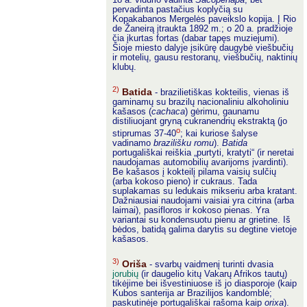
18 a. vidurio vadinta
Sacopenapa
, bet
pervadinta pastačius koplyčią su
Kopakabanos Mergelės paveikslo kopija. Į Rio
de Žaneirą įtraukta 1892 m.; o 20 a. pradžioje
čia įkurtas fortas (dabar tapęs muziejumi).
Šioje miesto dalyje įsikūrę daugybė viešbučių
ir motelių, gausu restoranų, viešbučių, naktinių
klubų.
2)
Batida
- brazilietiškas kokteilis, vienas iš
gaminamų su brazilų nacionaliniu alkoholiniu
kašasos (
cachaca
) gėrimu, gaunamu
distiliuojant gryną cukranendrių ekstraktą (jo
o
stiprumas 37-40
; kai kuriose šalyse
vadinamo
brazilišku romu
).
Batida
portugališkai reiškia „purtyti, kratyti“ (ir neretai
naudojamas automobilių avarijoms įvardinti).
Be kašasos į kokteilį pilama vaisių sulčių
(arba kokoso pieno) ir cukraus. Tada
suplakamas su ledukais mikseriu arba kratant.
Dažniausiai naudojami vaisiai yra citrina (arba
laimai), pasifloros ir kokoso pienas. Yra
variantai su kondensuotu pienu ar grietine. Iš
bėdos, batidą galima darytis su degtine vietoje
kašasos.
3)
Oriša
- svarbų vaidmenį turinti dvasia
jorubių
(ir daugelio kitų Vakarų Afrikos tautų)
tikėjime bei išvestiniuose iš jo diasporoje (kaip
Kubos santerija ar Brazilijos kandomblė;
paskutinėje portugališkai rašoma kaip
orixa
).