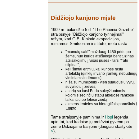
Didžiojo kanjono mįslė
1909 m. balandžio 5 d. "The Phoenix Gazette"
straipsnyje "Didžiojo kanjono tyrinėjimai"
rašyta, kad G.E. Kinkaid ekspedicijos,
remiamos Smitsonian instituto, metu rasta:
"mamutų salė" maždaug 1480 pėdų po
žeme, nuo kurios atsišakoja bent tuzinas
atsišakojimų į visas puses - tarsi "rato
stipinai";
keli šimtai ertmių, kai kuriose rasta
artefaktų (ginklų ir vario įrankių, nebūdingų
vietiniams indėnams);
niša su mumijomis - vien suaugusių vyrų,
suvyniotų į žieves;
altorių su tarsi Buda sukryžiuotomis
kojomis sėdinčiu stabu abiejose rankose
laikančiu po lotoso žiedą;
akmens lentelės su hieroglifais panašiais į
Egipto
Tame straipsnyje paminima ir
Hopi
legenda
apie tai, kad kadaise jų protėviai gyveno po
žeme Didžiajame kanjone (daugiau skaitykite
>
).