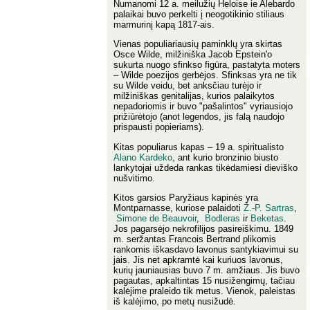
Numanomi 12 a. meilužių Heloise ie Alebardo
palaikai buvo perkelti į neogotikinio stiliaus
marmurinį kapą 1817-ais.
Vienas populiariausių paminklų yra skirtas
Osce Wilde, milžiniška Jacob Epstein'o
sukurta nuogo sfinkso figūra, pastatyta moters
– Wilde poezijos gerbėjos. Sfinksas yra ne tik
su Wilde veidu, bet anksčiau turėjo ir
milžiniškas genitalijas, kurios palaikytos
nepadoriomis ir buvo "pašalintos" vyriausiojo
prižiūrėtojo (anot legendos, jis falą naudojo
prispausti popieriams).
Kitas populiarus kapas – 19 a. spiritualisto
Alano Kardeko
, ant kurio bronzinio biusto
lankytojai uždeda rankas tikėdamiesi dieviško
nušvitimo.
Kitos garsios Paryžiaus kapinės yra
Montparnasse, kuriose palaidoti
Ž.-P. Sartras
,
Simone de Beauvoir
,
Bodleras
ir
Beketas
.
Jos pagarsėjo nekrofilijos pasireiškimu. 1849
m. seržantas Francois Bertrand plikomis
rankomis iškasdavo lavonus santykiavimui su
jais. Jis net apkramtė kai kuriuos lavonus,
kurių jauniausias buvo 7 m. amžiaus. Jis buvo
pagautas, apkaltintas 15 nusižengimų, tačiau
kalėjime praleido tik metus. Vienok, paleistas
iš kalėjimo, po metų nusižudė.