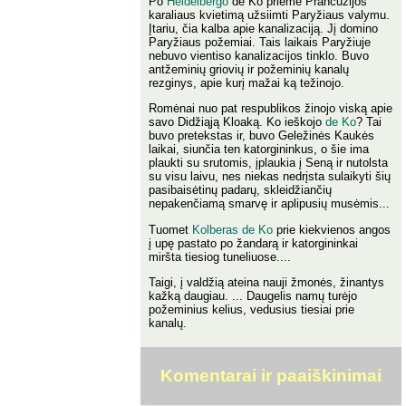
Po
Heidelbergo
de Ko priėmė Prancūzijos
karaliaus kvietimą užsiimti Paryžiaus valymu.
Įtariu, čia kalba apie kanalizaciją. Jį domino
Paryžiaus požemiai. Tais laikais Paryžiuje
nebuvo vientiso kanalizacijos tinklo. Buvo
antžeminių griovių ir požeminių kanalų
rezginys, apie kurį mažai ką težinojo.
Romėnai nuo pat respublikos žinojo viską apie
savo Didžiąją Kloaką. Ko ieškojo
de Ko
? Tai
buvo pretekstas ir, buvo Geležinės Kaukės
laikai, siunčia ten katorgininkus, o šie ima
plaukti su srutomis, įplaukia į Seną ir nutolsta
su visu laivu, nes niekas nedrįsta sulaikyti šių
pasibaisėtinų padarų, skleidžiančių
nepakenčiamą smarvę ir aplipusių musėmis...
Tuomet
Kolberas de Ko
prie kiekvienos angos
į upę pastato po žandarą ir katorgininkai
miršta tiesiog tuneliuose....
Taigi, į valdžią ateina nauji žmonės, žinantys
kažką daugiau. ... Daugelis namų turėjo
požeminius kelius, vedusius tiesiai prie
kanalų.
Komentarai ir paaiškinimai