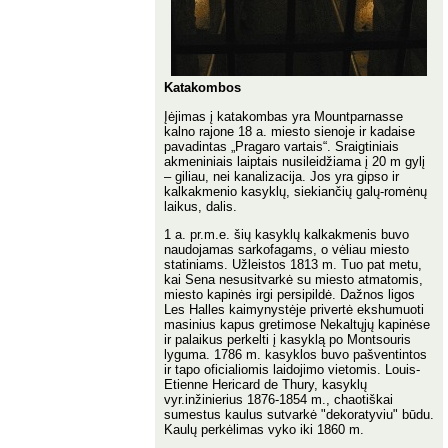
Katakombos
Įėjimas į katakombas yra Mountparnasse
kalno rajone 18 a. miesto sienoje ir kadaise
pavadintas „Pragaro vartais“. Sraigtiniais
akmeniniais laiptais nusileidžiama į 20 m gylį
– giliau, nei kanalizacija. Jos yra gipso ir
kalkakmenio kasyklų, siekiančių galų-romėnų
laikus, dalis.
1 a. pr.m.e. šių kasyklų kalkakmenis buvo
naudojamas sarkofagams, o vėliau miesto
statiniams. Užleistos 1813 m. Tuo pat metu,
kai Sena nesusitvarkė su miesto atmatomis,
miesto kapinės irgi persipildė. Dažnos ligos
Les Halles kaimynystėje privertė ekshumuoti
masinius kapus gretimose Nekaltųjų kapinėse
ir palaikus perkelti į kasyklą po Montsouris
lyguma. 1786 m. kasyklos buvo pašventintos
ir tapo oficialiomis laidojimo vietomis. Louis-
Etienne Hericard de Thury, kasyklų
vyr.inžinierius 1876-1854 m., chaotiškai
sumestus kaulus sutvarkė "dekoratyviu" būdu.
Kaulų perkėlimas vyko iki 1860 m.