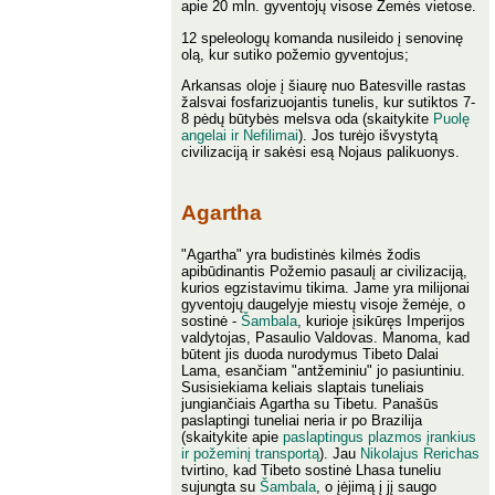
apie 20 mln. gyventojų visose Žemės vietose.
12 speleologų komanda nusileido į senovinę
olą, kur sutiko požemio gyventojus;
Arkansas oloje į šiaurę nuo Batesville rastas
žalsvai fosfarizuojantis tunelis, kur sutiktos 7-
8 pėdų būtybės melsva oda (skaitykite
Puolę
angelai ir Nefilimai
). Jos turėjo išvystytą
civilizaciją ir sakėsi esą Nojaus palikuonys.
Agartha
"Agartha" yra budistinės kilmės žodis
apibūdinantis Požemio pasaulį ar civilizaciją,
kurios egzistavimu tikima. Jame yra milijonai
gyventojų daugelyje miestų visoje žemėje, o
sostinė -
Šambala
, kurioje įsikūręs Imperijos
valdytojas, Pasaulio Valdovas. Manoma, kad
būtent jis duoda nurodymus Tibeto Dalai
Lama, esančiam "antžeminiu" jo pasiuntiniu.
Susisiekiama keliais slaptais tuneliais
jungiančiais Agartha su Tibetu. Panašūs
paslaptingi tuneliai neria ir po Brazilija
(skaitykite apie
paslaptingus plazmos įrankius
ir požeminį transportą
). Jau
Nikolajus Rerichas
tvirtino, kad Tibeto sostinė Lhasa tuneliu
sujungta su
Šambala
, o įėjimą į jį saugo