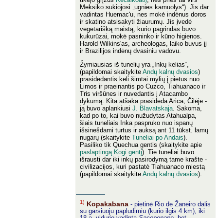
Meksiko sukiojosi „ugnies kamuolys“). Jis dar
vadintas Huemac'u, nes mokė indėnus doros
ir skatino atsisakyti žiaurumų. Jis įvedė
vegetarišką maistą, kurio pagrindas buvo
kukurūzai, mokė pasninko ir kūno higienos.
Harold Wilkins'as, archeologas, laiko buvus jį
ir Brazilijos indėnų dvasiniu vadovu.
Žymiausias iš tunelių yra „Inkų kelias“,
(papildomai skaitykite
Andų kalnų dvasios
)
prasidedantis keli šimtai mylių į pietus nuo
Limos ir praeinantis po Cuzco, Tiahuanaco ir
Tris viršūnes ir nuvedantis į Atacambo
dykumą. Kita atšaka prasideda Arica, Čilėje -
ją buvo aplankiusi
J. Blavatskaja
. Sakoma,
kad po to, kai buvo nužudytas Atahualpa,
šiais tuneliais Inka paspruko nuo ispanų
išsinešdami turtus ir auksą ant 11 tūkst. lamų
nugarų (skaitykite
Tuneliai po Andais
).
Pasiliko tik Quechua gentis (skaitykite apie
paslaptingą Kogi gentį
). Tie tuneliai buvo
išrausti dar iki inkų pasirodymą tame krašte -
civilizacijos, kuri pastatė Tiahuanaco miestą
(papildomai skaitykite
Andų kalnų dvasios
).
1)
Kopakabana
- pietinė Rio de Žaneiro dalis
su garsiuoju paplūdimiu (kurio ilgis 4 km), iki