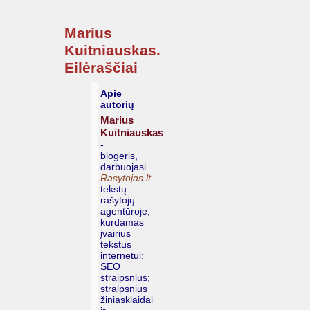
Marius
Kuitniauskas.
Eilėraščiai
Apie
autorių
Marius
Kuitniauskas
-
blogeris,
darbuojasi
Rasytojas.lt
tekstų
rašytojų
agentūroje,
kurdamas
įvairius
tekstus
internetui:
SEO
straipsnius;
straipsnius
žiniasklaidai