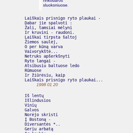
rinkodaros
sluoksniuose.
  Laiškais prisnigo ryto plaukai -

  Dabar jie spalvoti :

  Žali, tamsiai mėlyni

  Ir kruvini - raudoni.

  Laiškai tirpsta šaltoj

  Žiemos saulėj,

  O per kūną varva

  Vaivorykštė...

  Netruks apšerkšnyti

  Ryto langai -

  Atsibusiu baltuose ledo

  Rūmuose

  Ir žiūrėsiu, kaip

  Laiškais prisnigo ryto plaukai...

1998 01 20
  Iš lentų

  Išlindusios

  Vinių

  Galvos

  Norėjo skristi

  Į Bostoną -

  Diversantės *..

  Geriu arbatą
