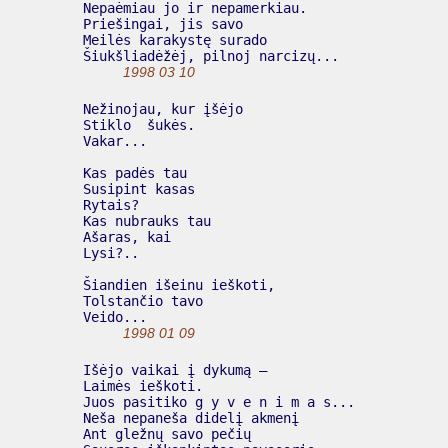
  Nepaėmiau jo ir nepamerkiau.

  Priešingai, jis savo

  Meilės karakystę surado

  Šiukšliadėžėj, pilnoj narcizų...

1998 03 10
  Nežinojau, kur įšėjo

  Stiklo  šukės.

  Vakar...

  Kas padės tau

  Susipint kasas

  Rytais?

  Kas nubrauks tau

  Ašaras, kai

  Lysi?..

  Šiandien išeinu ieškoti,

  Tolstančio tavo

  Veido...

1998 01 09
  Išėjo vaikai į dykumą –

  Laimės ieškoti.

  Juos pasitiko g y v e n i m a s...

  Neša nepaneša didelį akmenį

  Ant gležnų savo pečių
