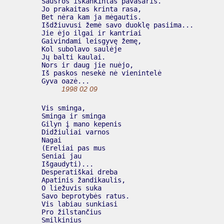
  Sausros iškankintas pavasaris.

  Jo prakaitas krinta rasa,

  Bet nėra kam ja mėgautis.

  Išdžiuvusi žemė savo duoklę pasiima...

  Jie ėjo ilgai ir kantriai

  Gaivindami leisgyvę žemę,

  Kol subolavo saulėje

  Jų balti kaulai.

  Nors ir daug jie nuėjo,

  Iš paskos nesekė nė vienintelė

  Gyva oazė...

1998 02 09
  Vis sminga,

  Sminga ir sminga

  Gilyn į mano kepenis

  Didžiuliai varnos

  Nagai

  (Ereliai pas mus

  Seniai jau

  Išgaudyti)...

  Desperatiškai dreba

  Apatinis žandikaulis,

  O liežuvis suka

  Savo beprotybės ratus.

  Vis labiau sunkiasi

  Pro žilstančius

  Smilkinius
