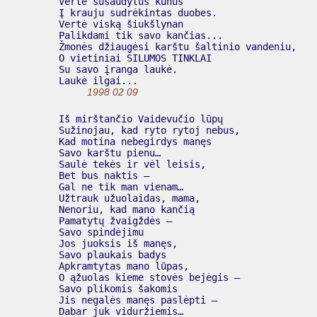
  Vertė sušaudytus kūnus

  Į krauju sudrėkintas duobes.

  Vertė viską šiukšlynan

  Palikdami tik savo kančias...

  Žmonės džiaugėsi karštu šaltinio vandeniu,

  O vietiniai ŠILUMOS TINKLAI

  Su savo įranga laukė.

  Laukė ilgai...

1998 02 09
  Iš mirštančio Vaidevučio lūpų

  Sužinojau, kad ryto rytoj nebus,

  Kad motina nebegirdys manęs

  Savo karštu pienu…

  Saulė tekės ir vėl leisis,

  Bet bus naktis –

  Gal ne tik man vienam…

  Užtrauk užuolaidas, mama,

  Nenoriu, kad mano kančią

  Pamatytų žvaigždės –

  Savo spindėjimu

  Jos juoksis iš manęs,

  Savo plaukais badys

  Apkramtytas mano lūpas,

  O ąžuolas kieme stovės bejėgis –

  Savo plikomis šakomis

  Jis negalės manęs paslėpti –

  Dabar juk viduržiemis…
