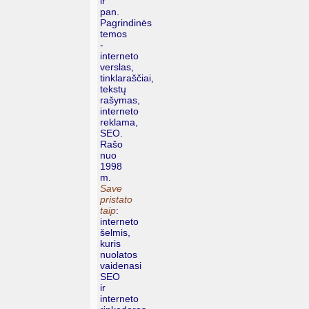
ir
pan.
Pagrindinės
temos
-
interneto
verslas,
tinklaraščiai,
tekstų
rašymas,
interneto
reklama,
SEO.
Rašo
nuo
1998
m.
Save
pristato
taip
:
interneto
šelmis,
kuris
nuolatos
vaidenasi
SEO
ir
interneto