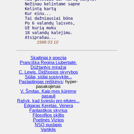
  Nežinau kelintame sapne

  Kelintą kartą

  Kur einu...

  Tai dažniausiai būna

  Po 6 valandų laisvės,

  Už kurią moku

  18 valandų kalėjimu.

  Atsiprašau...

1998 03 10
Skaitiniai ir poezija
Pranciška Regina Liubertaitė.
Dūžtantys miražai
C. Lewis. Didžiosios skyrybos
Siūlai, siūlai susivykite...
Paslaptingas reiškinys
: hyper-
pasakojimas
V. Šmitas. Kaip mes kūrėme
pasaulį
Rašyk, kad šviestų pro eilutes...
Edgaras Keretas. Venera
Fantastikos skyrius
Filosofijos skiltis
Poetinės Vizijos
NSO puslapis
Vartiklis