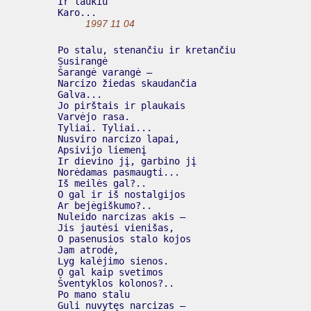
  Ir laukiu

  Karo...

1997 11 04
  Po stalu, stenančiu ir kretančiu

  Susirangė

  Šarangė varangė –

  Narcizo žiedas skaudančia

  Galva...

  Jo pirštais ir plaukais

  Varvėjo rasa.

  Tyliai. Tyliai...

  Nusviro narcizo lapai,

  Apsivijo liemenį

  Ir dievino jį, garbino jį

  Norėdamas pasmaugti...

  Iš meilės gal?..

  O gal ir iš nostalgijos

  Ar bejėgiškumo?..

  Nuleido narcizas akis –

  Jis jautėsi vienišas,

  O pasenusios stalo kojos

  Jam atrodė,

  Lyg kalėjimo sienos.

  O gal kaip svetimos

  Šventyklos kolonos?..

  Po mano stalu

  Guli nuvytęs narcizas –
