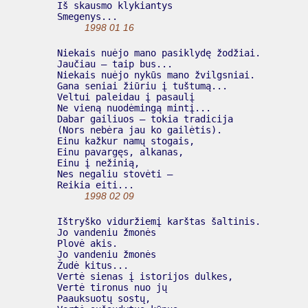
  Iš skausmo klykiantys

  Smegenys...

1998 01 16
  Niekais nuėjo mano pasiklydę žodžiai.

  Jaučiau – taip bus...

  Niekais nuėjo nykūs mano žvilgsniai.

  Gana seniai žiūriu į tuštumą...

  Veltui paleidau į pasaulį

  Ne vieną nuodėmingą mintį...

  Dabar gailiuos – tokia tradicija

  (Nors nebėra jau ko gailėtis).

  Einu kažkur namų stogais,

  Einu pavargęs, alkanas,

  Einu į nežinią,

  Nes negaliu stovėti –

  Reikia eiti...

1998 02 09
  Ištryško viduržiemį karštas šaltinis.

  Jo vandeniu žmonės

  Plovė akis.

  Jo vandeniu žmonės

  Žudė kitus...

  Vertė sienas į istorijos dulkes,

  Vertė tironus nuo jų

  Paauksuotų sostų,
