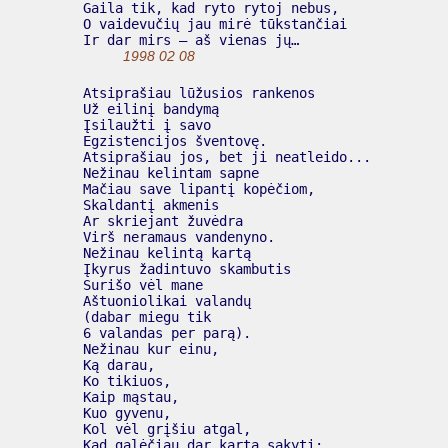
  Gaila tik, kad ryto rytoj nebus,

  O vaidevučių jau mirė tūkstančiai

  Ir dar mirs – aš vienas jų…

1998 02 08
  Atsiprašiau lūžusios rankenos

  Už eilinį bandymą

  Įsilaužti į savo

  Egzistencijos šventovę.

  Atsiprašiau jos, bet ji neatleido...

  Nežinau kelintam sapne

  Mačiau save lipantį kopėčiom,

  Skaldantį akmenis

  Ar skriejant žuvėdra

  Virš neramaus vandenyno.

  Nežinau kelintą kartą

  Įkyrus žadintuvo skambutis

  Surišo vėl mane

  Aštuoniolikai valandų

  (dabar miegu tik

  6 valandas per parą).

  Nežinau kur einu,

  Ką darau,

  Ko tikiuos,

  Kaip mąstau,

  Kuo gyvenu,

  Kol vėl grįšiu atgal,

  Kad galėčiau dar kartą sakyti:
