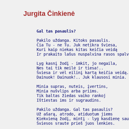
Jurgita Činkienė
Gal tas pasaulis?
      Pakilo uždanga. Kitoks pasaulis.

      Čia Tu - ne Tu. Juk netikra šviesa,

      Kuri kaip niekas kitas keičia veidą

      Ir prakaito lašus nuspalvina rasos spalva
      Lyg kasnį žodį - imkit, jo negaila,

      Nes tai tik meilė ir tiesa!..

      Šviesa ir vėl eilinį kartą keičia veidą.

      Dainuok! Dainuok!.. Juk klausosi minia.

      Minia supras, nuteis, įvertins,

      Minia nušvlips arba priims.

      Tik baltas žiedas vaiko rankoj

      Ištiestas ims ir sugraudins.

      Pakilo uždanga. Gal tas pasaulis?

      Už ašarą, atrodo, atiduotum jiems

      Kiekvieną žodį, mintį - lyg kasdienę saul
      Šviesos sraute prieš juos lenkies.
