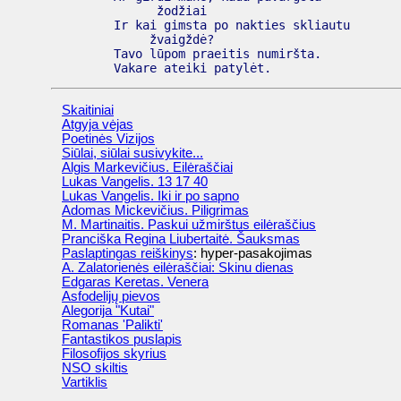
            žodžiai

      Ir kai gimsta po nakties skliautu

           žvaigždė?

      Tavo lūpom praeitis numiršta.

      Vakare ateiki patylėt.
Skaitiniai
Atgyja vėjas
Poetinės Vizijos
Siūlai, siūlai susivykite...
Algis Markevičius. Eilėraščiai
Lukas Vangelis. 13 17 40
Lukas Vangelis. Iki ir po sapno
Adomas Mickevičius. Piligrimas
M. Martinaitis. Paskui užmirštus eilėraščius
Pranciška Regina Liubertaitė. Šauksmas
Paslaptingas reiškinys
: hyper-pasakojimas
A. Zalatorienės eilėraščiai: Skinu dienas
Edgaras Keretas. Venera
Asfodelijų pievos
Alegorija "Kutai"
Romanas 'Palikti'
Fantastikos puslapis
Filosofijos skyrius
NSO skiltis
Vartiklis