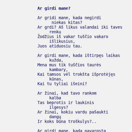
Ar girdi mane?
      Ar gridi mane, kada negirdi

            niekas kitas?

      Ar grdi? Aš likus valandai iki taves

           renku

      Žodžius iš vakar tuščio vakaro

           išlikusius,

      Juos atiduosiu tau.

      Ar girdi mane, kada ištirpęs laikas

           kužda,

      Mena mus tik tuščios taurės

           kambary,

      Kai tamsos vėl trokšta išprotėjęs

           kūnas,

      Kai tu tyliai išeini?

      Ar žinai, kad tavo rankom

           kalba

      Tas beprotis ir laukinis

           ilgesys?

      Ar žinai, kokiu vardu pašaukti

           dangų

      Ir koks būna troškulys?..

      Ar girdi mane, kada pavargsta
