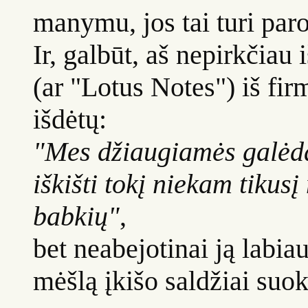
manymu, jos tai turi pa
Ir, galbūt, aš nepirkčiau
(ar "Lotus Notes") iš fir
išdėtų:
"Mes džiaugiamės galėda
iškišti tokį niekam tikusį
babkių"
,
bet neabejotinai ją labiau
mėšlą įkišo saldžiai suo