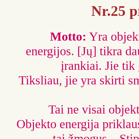
Nr.25 p
Motto:
Yra objekt
energijos. [Jų] tikra d
įrankiai. Jie tik
Tiksliau, jie yra skirti s
Tai ne visai objekt
Objekto energija priklau
tai žmogus... Stip