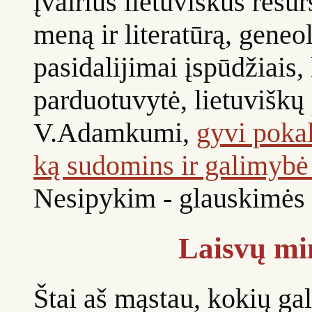
įvairius lietuviškus resur
meną ir literatūrą, geneol
pasidalijimai įspūdžiais,
parduotuvytė, lietuviškų 
V.Adamkumi,
gyvi pokal
ką sudomins ir galimybė 
Nesipykim - glauskimės v
Laisvų min
Štai aš mąstau, kokių gal