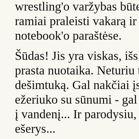
wrestling'o varžybas būte
ramiai praleisti vakarą ir
notebook'o paraštėse.
Šūdas! Jis yra viskas, i
prasta nuotaika. Neturiu t
dešimtuką. Gal nakčiai į
ežeriuko su sūnumi - gal
į vandenį... Ir parodysiu
ešerys...