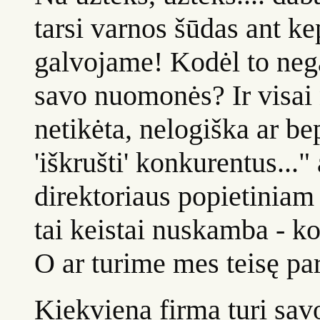
tarsi varnos šūdas ant k
galvojame! Kodėl to negal
savo nuomonės? Ir visai 
netikėta, nelogiška ar b
'iškrušti' konkurentus...
direktoriaus popietiniam 
tai keistai nuskamba - k
O ar turime mes teisę par
Kiekviena firma turi savo