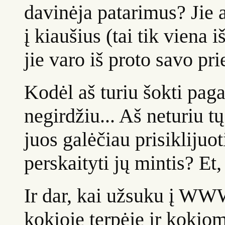
davinėja patarimus? Jie a
į kiaušius (tai tik viena 
jie varo iš proto savo prie
Kodėl aš turiu šokti paga
negirdžiu... Aš neturiu t
juos galėčiau prisiklijuot
perskaityti jų mintis? Et,
Ir dar, kai užsuku į WW
kokioje terpėje ir kokio