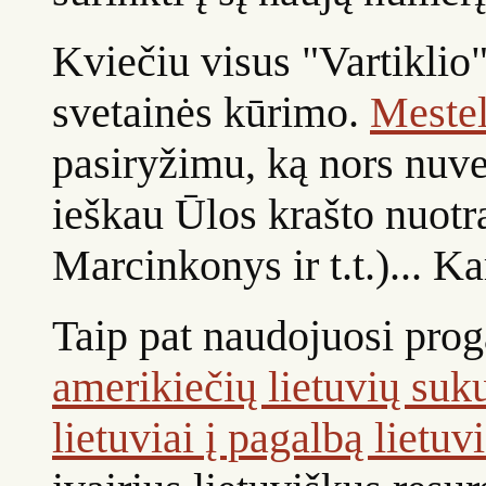
Kviečiu visus "Vartiklio"
svetainės kūrimo.
Mestel
pasiryžimu, ką nors nuvei
ieškau Ūlos krašto nuotra
Marcinkonys ir t.t.)... K
Taip pat naudojuosi proga
amerikiečių lietuvių suku
lietuviai į pagalbą lietu