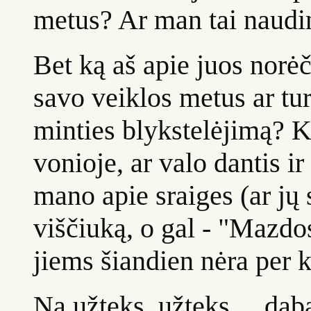
metus? Ar man tai naudin
Bet ką aš apie juos norėč
savo veiklos metus ar tur
minties blykstelėjimą? K
vonioje, ar valo dantis ir 
mano apie sraiges (ar jų 
viščiuką, o gal - "Mazd
jiems šiandien nėra per kar
Na užteks, užteks.... daba