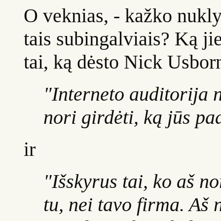
O veknias, - kažko nuklyd
tais subingalviais? Ką jie
tai, ką dėsto Nick Usbor
"Interneto auditorija 
nori girdėti, ką jūs pa
ir
"Išskyrus tai, ko aš n
tu, nei tavo firma. Aš 