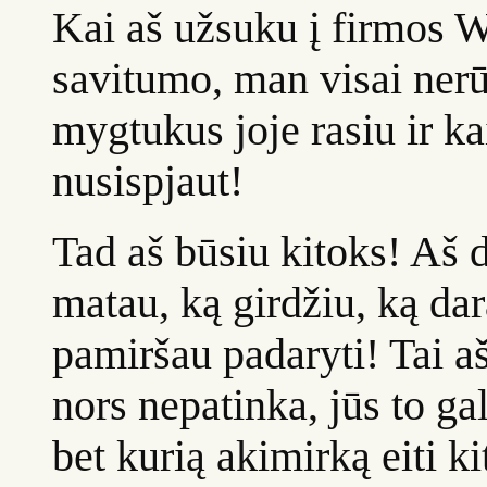
Kai aš užsuku į firmos 
savitumo, man visai nerū
mygtukus joje rasiu ir kai
nusispjaut!
Tad aš būsiu kitoks! Aš 
matau, ką girdžiu, ką dar
pamiršau padaryti! Tai aš,
nors nepatinka, jūs to gali
bet kurią akimirką eiti ki