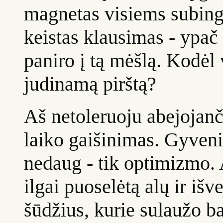
magnetas visiems subinga
keistas klausimas - ypač 
paniro į tą mėšlą. Kodėl v
judinamą pirštą?
Aš netoleruoju abejojanč
laiko gaišinimas. Gyveni
nedaug - tik optimizmo. 
ilgai puoselėtą alų ir išv
šūdžius, kurie sulaužo ba