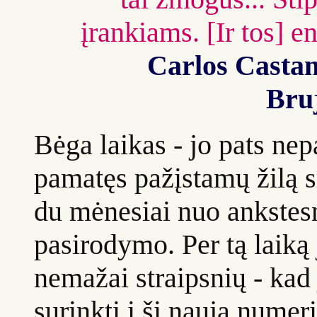
įrankiams. [Ir tos] en
Carlos Casta
Bruj
Bėga laikas - jo pats nep
pamatęs pažįstamų žilą s
du mėnesiai nuo ankstesn
pasirodymo. Per tą laiką
nemažai straipsnių - kad 
surinkti į šį naują numerį