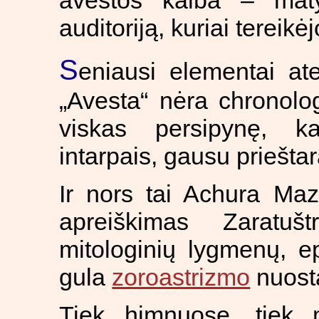
avestos kalba – matyt
auditoriją, kuriai tereikėj
S
eniausi elementai ate
„Avesta“ nėra chronolog
viskas persipynę, kar
intarpais, gausu priešta
Ir nors tai Achura Maz
apreiškimas Zaratuš
mitologinių lygmenų, e
gula
zoroastrizmo
nuosta
Tiek himnuose, tiek 