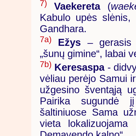
7)
Vaekereta
(
waeke
Kabulo upės slėnis, 
Gandhara.
7a)
Ežys
– gerasis 
„šunų gimine“, labai ve
7b)
Keresaspa
- didvy
vėliau perėjo Samui 
užgesino šventąją u
Pairika sugundė j
šaltiniuose Sama už
vieta lokalizuojama
Demavendo kalno“