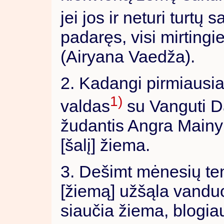
jei jos ir neturi turtų s
padaręs, visi mirtingie
(Airyana Vaedža).
2. Kadangi pirmiausia
1)
valdas
su Vanguti Da
žudantis Angra Mainy
[šalį] žiema.
3. Dešimt mėnesių ten
[žiemą] užšąla vanduo
siaučia žiema, blogiau