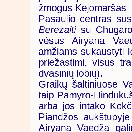
žmogus Kejomaršas – 
Pasaulio centras sus
Berezaiti
su Chugaro 
vėsus Airyana Vaed
amžiams sukaustyti l
priežastimi, visus tr
dvasinių lobių).
Graikų šaltiniuose 
taip Pamyro-Hinduku
arba jos intako Kok
Piandžos aukštupyje 
Airyana Vaedža gali