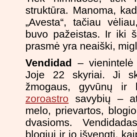
struktūra. Manoma, kad
„Avesta“, tačiau vėliau
buvo pažeistas. Ir iki š
prasmė yra neaiški, migl
Vendidad
– vienintelė
Joje 22 skyriai. Ji s
žmogaus, gyvūnų ir ki
zoroastro
savybių – ats
melo, prievartos, blogi
dvasioms. Vendidadas
blogiui ir jo išvengti, ka