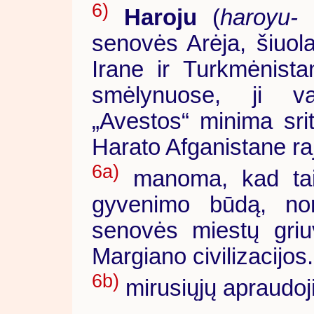
6)
Haroju
(
haroyu-
-
senovės Arėja, šiuol
Irane ir Turkmėnistan
smėlynuose, ji v
„Avestos“ minima srit
Harato Afganistane ra
6a)
manoma, kad tai 
gyvenimo būdą, nor
senovės miestų griuv
Margiano civilizacijos.
6b)
mirusiųjų apraudo