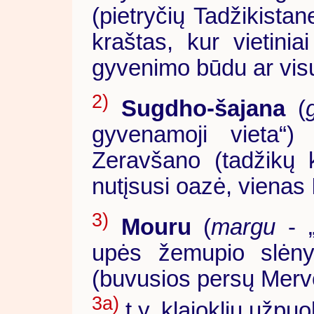
(pietryčių Tadžikistan
kraštas, kur vietinia
gyvenimo būdu ar visu
2)
Sugdho-šajana
(
gyvenamoji vieta“
Zeravšano (tadžikų 
nutįsusi oazė, vienas 
3)
Mouru
(
margu
- „
upės žemupio slėny
(buvusios persų Merv
3a)
t.y. klajoklių užpuo