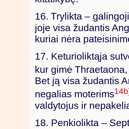
16. Trylikta – galingoj
joje visa žudantis A
kuriai nėra pateisini
17. Keturioliktąja su
kur gimė Thraetaona,
Bet ją visa žudantis 
14b
negalias moterims
valdytojus ir nepakeli
18. Penkiolikta – Sep