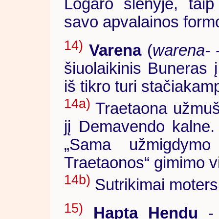
Logaro slėnyje, taip
savo apvalainos form
14)
Varena
(
warena-
-
šiuolaikinis Buneras 
iš tikro turi stačiakam
14a)
Traetaona užmušė 
jį Demavendo kalne. 
„Sama užmigdymo
Traetaonos“ gimimo vie
14b)
Sutrikimai moters 
15)
Hapta Hendu
- 