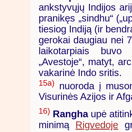
ankstyvųjų Indijos ari
pranikęs „sindhu“ („up
tiesiog Indiją (ir bendr
gerokai daugiau nei 7-
laikotarpiais buvo
„Avestoje“, matyt, ar
vakarinė Indo sritis.
15a)
nuoroda į musonin
Visurinės Azijos ir A
16)
Rangha
upė atitin
minimą
Rigvedoje
gr