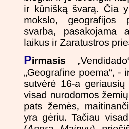
ir kūnišką švarą. Čia 
mokslo, geografijos
svarba, pasakojama a
laikus ir Zaratustros prie
P
irmasis
„Vendidado
„Geografine poema“, - 
sutvėrė 16-a geriausių 
visad nurodomos žemių 
pats žemės, maitinanč
yra gėriu. Tačiau visa
(
Angra Mainyu
) prieši