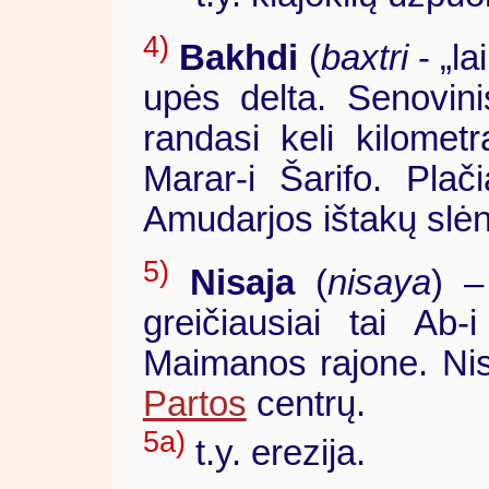
4)
Bakhdi
(
baxtri
- „la
upės delta. Senovin
randasi keli kilometr
Marar-i Šarifo. Plač
Amudarjos ištakų slėni
5)
Nisaja
(
nisaya
) –
greičiausiai tai Ab
Maimanos rajone. Nis
Partos
centrų.
5a)
t.y. erezija.