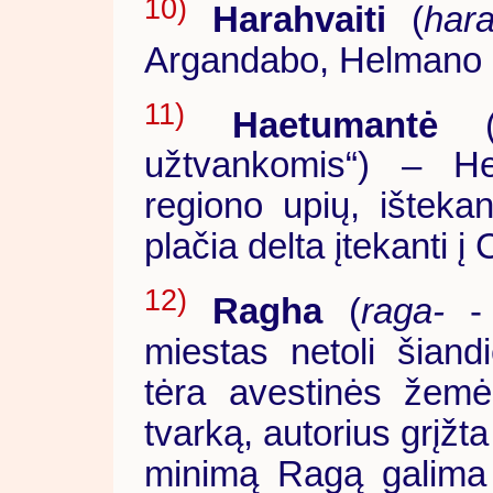
10)
Harahvaiti
(
hara
Argandabo, Helmano i
11)
Haetumantė
užtvankomis“) – He
regiono upių, išteka
plačia delta įtekanti 
12)
Ragha
(
raga-
- 
miestas netoli šiandi
tėra avestinės žemė
tvarką, autorius grįžta 
minimą Ragą galima b