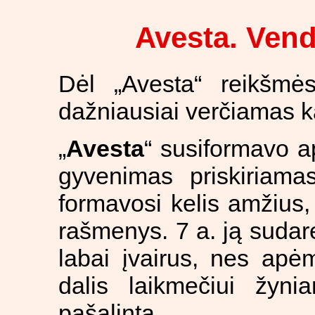
Avesta. Ven
Dėl „Avesta“ reikšmės
dažniausiai verčiamas ka
„
Avesta
“ susiformavo 
gyvenimas priskiriama
formavosi kelis amžius, j
rašmenys. 7 a. ją sudar
labai įvairus, nes apė
dalis laikmečiui žyn
pašalinta.