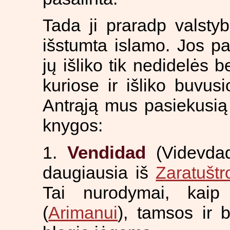
Tada ji praradp valstyb
išstumta islamo. Jos pas
jų išliko tik nedidelės 
kuriose ir išliko buvus
Antrąją mus pasiekusią
knygos:
1.
Vendidad
(Videvdad
daugiausia iš
Zaratuštr
Tai nurodymai, kaip 
(
Arimanui
), tamsos ir 