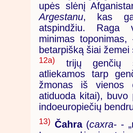
upės slėnį Afganist
Argestanu
, kas g
atspindžiu. Raga v
minimas toponimas, 
betarpišką šiai žemei 
12a)
trijų genčių s
atliekamos tarp genč
žmonas iš vienos 
atiduoda kitai), buvo 
indoeuropiečių bend
13)
Čahra
(
caxra-
- „