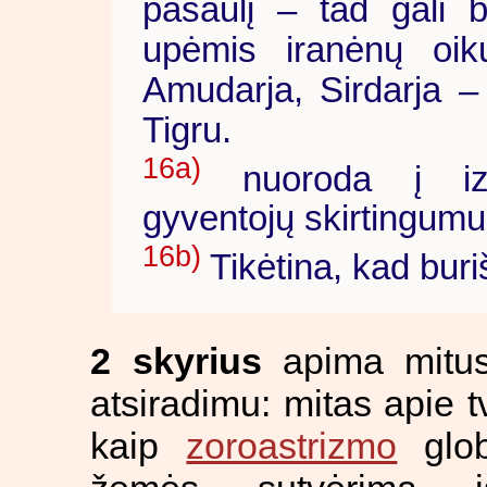
pasaulį – tad gali 
upėmis iranėnų oik
Amudarja, Sirdarja – i
Tigru.
16a)
nuoroda į izol
gyventojų skirtingumu
16b)
Tikėtina, kad buriš
2 skyrius
apima mitus 
atsiradimu: mitas apie t
kaip
zoroastrizmo
glob