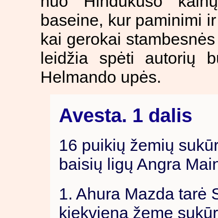
nuo Hindukušo kaln
baseine, kur paminimi ir 
kai gerokai stambesnės š
leidžia spėti autorių 
Helmando upės.
Avesta. 1 dalis
16 puikių žemių sukūr
baisių ligų Angra Mai
1. Ahura Mazda tarė S
kiekvieną žemę sukūr