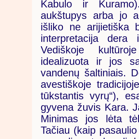
Kabulo ir Kuramo
aukštupys arba jo au
išliko ne arijietiška
interpretacija dera
Vediškoje kultūr
idealizuota ir jos 
vandenų šaltiniais.
avestiškoje tradicijoj
tūkstantis vyrų“), es
gyvena žuvis Kara. Ja
Minimas jos lėta tė
Tačiau (kaip pasaulio