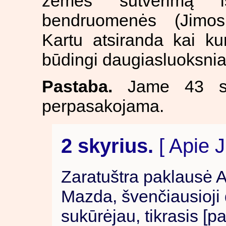
žemės sutvėrimą 
bendruomenės (Jimos 
Kartu atsiranda kai kur
būdingi daugiasluoksni
Pastaba.
Jame 43 stul
perpasakojama.
2 skyrius.
[ Apie J
Zaratuštra paklausė 
Mazda, švenčiausioji 
sukūrėjau, tikrasis [p