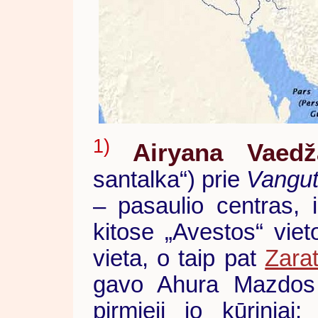
1)
Airyana Vaedž
santalka“) prie
Vangut
– pasaulio centras, 
kitose „Avestos“ vie
vieta, o taip pat
Zara
gavo Ahura Mazdos a
pirmieji jo kūriniai