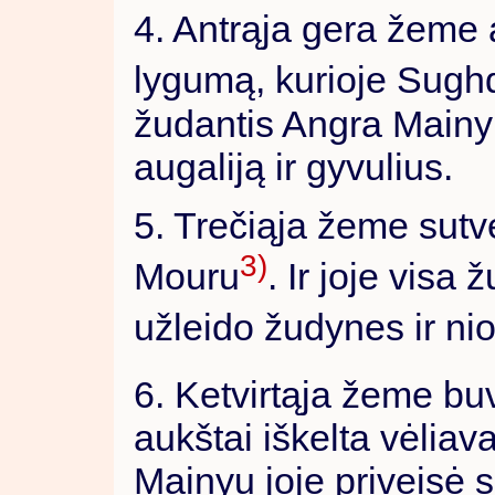
4. Antrąja gera žeme 
lygumą, kurioje Sugh
žudantis Angra Mainy
augaliją ir gyvulius.
5. Trečiąja žeme sutvėr
3)
Mouru
. Ir joje visa
užleido žudynes ir ni
6. Ketvirtąja žeme bu
aukštai iškelta vėliav
Mainyu joje priveisė s