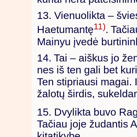
13. Vienuolikta – švie
11)
Haetumantę
. Tačia
Mainyu įvedė burtini
14. Tai – aiškus jo že
nes iš ten gali bet kuri
Ten stipriausi magai. I
žalotų širdis, sukelda
15. Dvylikta buvo Ra
Tačiau joje žudantis
kitatikybę.