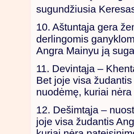
sugundžiusia Keresa
10. Aštuntąja gera ž
derlingomis ganyklomi
Angra Mainyu ją sug
11. Devintąja – Khent
Bet joje visa žudanti
nuodėmę, kuriai nėra 
12. Dešimtąja – nuost
joje visa žudantis A
kuriai nėra pateisinim