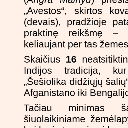
„Avestos“, skirtos ko
(devais), pradžioje pat
praktinę reikšmę – 
keliaujant per tas žemes
Skaičius
16
neatsitikti
Indijos tradicija, 
„Šešiolika didžiųjų šalių
Afganistano iki Bengalij
Tačiau minimas šal
šiuolaikiniame žemėlap