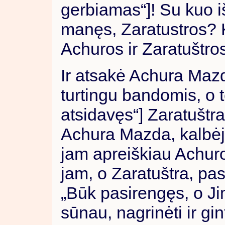
gerbiamas“]! Su kuo iš
manęs, Zaratustros? K
Achuros ir Zaratuštros
Ir atsakė Achura Mazd
turtingu bandomis, o t
atsidavęs“] Zaratuštra
Achura Mazda, kalbėjau
jam apreiškiau Achuros
jam, o Zaratuštra, pa
„Būk pasirengęs, o Ji
sūnau, nagrinėti ir gin