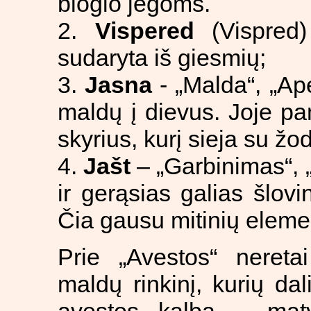
blogio jėgoms.
2.
Vispered
(Vispred)
sudaryta iš giesmių;
3.
Jasna
- „Malda“, „Ap
maldų į dievus. Joje p
skyrius, kurį sieja su žo
4.
Jašt
– „Garbinimas“, „
ir gerąsias galias šlov
Čia gausu mitinių eleme
Prie „Avestos“ nereta
maldų rinkinį, kurių da