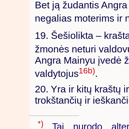
Bet ją žudantis Angr
negalias moterims ir 
19. Šešiolikta – kraš
žmonės neturi valdov
Angra Mainyu įvedė ži
16b)
valdytojus
.
20. Yra ir kitų kraštų i
trokštančių ir ieškanč
*)
Tai nurodo alter