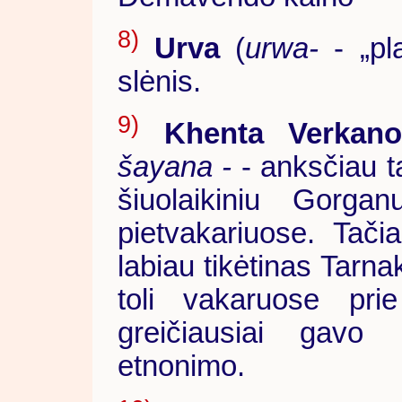
8)
Urva
(
urwa-
- „pl
slėnis.
9)
Khenta Verkano
šayana -
- anksčiau t
šiuolaikiniu Gorgan
pietvakariuose. Tač
labiau tikėtinas Tarna
toli vakaruose prie
greičiausiai gavo
etnonimo.