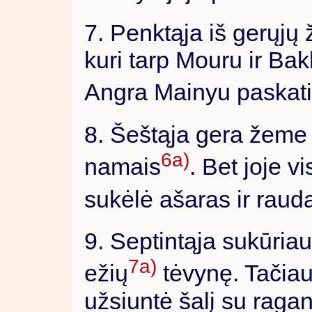
7. Penktąja iš gerųjų
kuri tarp Mouru ir Bak
Angra Mainyu paskat
8. Šeštąja gera žeme
6a)
namais
. Bet joje 
sukėlė ašaras ir raud
9. Septintąja sukūria
7a)
ežių
tėvynę. Tačiau
užsiuntė šalį su ragan