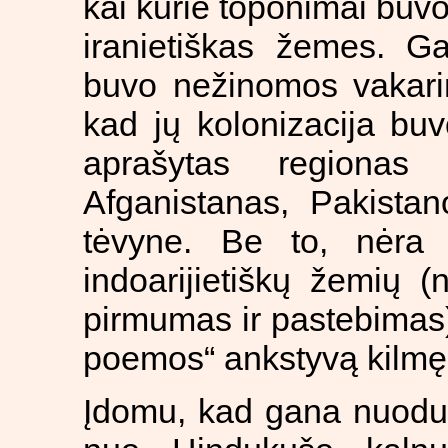
kai kurie toponimai buvo
iranietiškas žemes. Ga
buvo nežinomos vakarin
kad jų kolonizacija buv
aprašytas regionas 
Afganistanas, Pakistan
tėvyne. Be to, nėra s
indoarijietiškų žemių 
pirmumas ir pastebimas).
poemos“ ankstyvą kilmę
Įdomu, kad gana nuodug