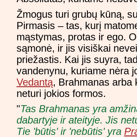
Žmogus turi grubų kūną, sub
Pirmasis – tas, kurį matome
mąstymas, protas ir ego. O
sąmonė, ir jis visiškai neve
priežastis. Kai jis suyra, t
vandenynu, kuriame nėra jo
Vedantą
, Brahmanas arba
neturi jokios formos.
"
Tas Brahmanas yra amžinas
dabartyje ir ateityje. Jis n
Tie 'būtis' ir 'nebūtis' yra
Pra