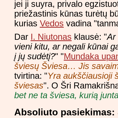
jei ji suyra, privalo egzistu
priežastinis kūnas turėtų bū
kurias
Vedos
vadina "tanma
Dar
I. Niutonas
klausė: "
Ar 
vieni kitu, ar negali kūnai g
į jų sudėtį?
" "
Mundaka upa
šviesų Šviesa… Jis savaim
tvirtina: "
Yra aukščiausioji 
šviesas
". O Šri Ramakrišn
bet ne ta šviesa, kurią junt
Absoliuto pasiekimas: