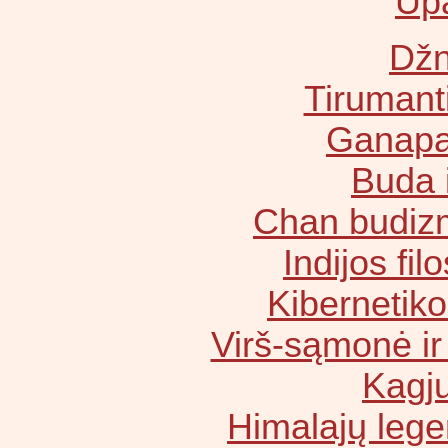
Up
Dž
Tirumant
Ganapa
Buda 
Chan budizm
Indijos fil
Kibernetikos
Virš-sąmonė ir 
Kagj
Himalajų leg