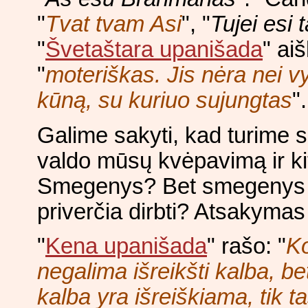
"
Tvat tvam Asi
", "
Tujei esi t
"
Švetaštara upanišada
" ai
"
moteriškas. Jis nėra nei vy
kūną, su kuriuo sujungtas
".
Galime sakyti, kad turime
valdo mūsų kvėpavimą ir ki
Smegenys? Bet smegenys sud
priverčia dirbti? Atsakyma
"
Kena upanišada
" rašo: "
K
negalima išreikšti kalba, be
kalba yra išreiškiama, tik t