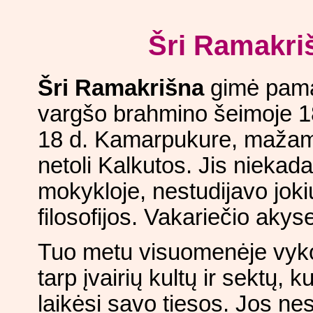
Šri Ramakri
Šri Ramakrišna
gimė pama
vargšo brahmino šeimoje 1
18 d. Kamarpukure, mažam
netoli Kalkutos. Jis nieka
mokykloje, nestudijavo joki
filosofijos. Vakariečio akyse
Tuo metu visuomenėje vyko
tarp įvairių kultų ir sektų, 
laikėsi savo tiesos. Jos nesi