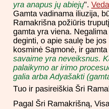
yra anapus jų abiejų
".
Veda
Gamta vadinama iliuzija, b
Ramakrišna požiūris truput
gamta yra viena. Negalima g
deginti, o apie saulę be jos
kosminė Sąmonė, ir gamta y
savaime yra neveiksnus. Kai
palaikymo ar irimo proces
galia arba Adyašakti (gamt
Tuo ir pasireiškia Šri Ram
Pagal Šri Ramakrišną, Visata