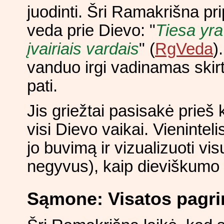
juodinti. Šri Ramakrišna pri
veda prie Dievo: "
Tiesa yra
įvairiais vardais
" (
RgVeda
)
vanduo irgi vadinamas skirti
pati.
Jis griežtai pasisakė prieš
visi Dievo vaikai. Vienintel
jo buvimą ir vizualizuoti vi
negyvus), kaip dieviškumo 
Sąmone: Visatos pagr