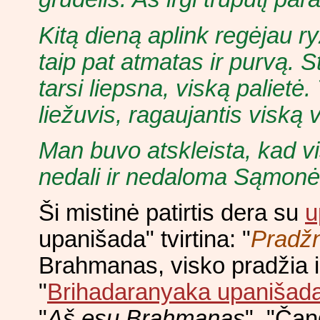
Kitą dieną aplink regėjau ry
taip pat atmatas ir purvą. S
tarsi liepsna, viską palietė.
liežuvis, ragaujantis viską 
Man buvo atskleista, kad vi
nedali ir nedaloma Sąmonė
Ši mistinė patirtis dera su
u
upanišada" tvirtina: "
Pradž
Brahmanas, visko pradžia 
"
Brihadaranyaka upanišad
"
Aš esu Brahmanas
". "Ča