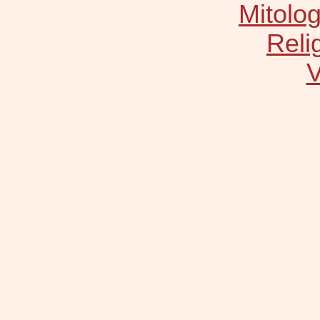
Mitolog
Relig
V