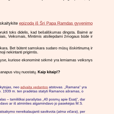
skaitykite
epizodą iš Šri Papa Ramdas gyvenimo
ukti toks didelis, kad bešališkumas dingsta. Baimė ar
žiais, Veiksmais, Mintimis atsiliepdami žmogaus būde ir
samskara. Bet būtent samskara sudaro mūsų išskirtinumą ir
oji nekintanti prigimtis.
 šalyse, kuriose ekonominė sėkmė yra lemiamas veiksnys
a anapus visų nuostatų.
Kaip kitaip!?
okytojas, neo
advaita vedantos
atstovas. „Ramana“ yra
ne. 1939 m. ten pradėtas statyti Ramanos ašramas, o
las – tamiliškai parašytas „40 posmų apie Esatį“, dar
avo ar iš atminties atgamindavo jo pasekėjas M.S.
atsakymo nereikalaujanti savikvota (
atma vičara
), per