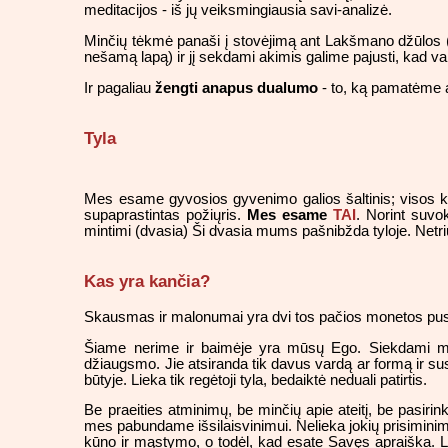
meditacijos - iš jų veiksmingiausia savi-analizė.
Minčių tėkmė panaši į stovėjimą ant Lakšmano džūlos (p
nešamą lapą) ir jį sekdami akimis galime pajusti, kad 
Ir pagaliau
žengti anapus dualumo
- to, ką pamatėme ar
Tyla
Mes esame gyvosios gyvenimo galios šaltinis; visos kūr
supaprastintas požiųris.
Mes esame
TAI
. Norint suvo
mintimi (dvasia) Ši dvasia mums pašnibžda tyloje. Net
Kas yra kančia?
Skausmas ir malonumai yra dvi tos pačios monetos pusė
Šiame nerime ir baimėje yra mūsų Ego. Siekdami ma
džiaugsmo. Jie atsiranda tik davus vardą ar formą ir su
būtyje. Lieka tik regėtoji tyla, bedaiktė neduali patirtis.
Be praeities atminimų, be minčių apie ateitį, be pasirin
mes pabundame išsilaisvinimui. Nelieka jokių prisimini
kūno ir mąstymo, o todėl, kad esate Savęs apraiška. Log