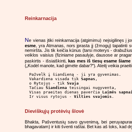
Reinkarnacija
N
e vienas įtiki reinkarnacija (atgimimu) neįsigilinęs į 
esme
, yra Atmanas, nors įprasta jį (žmogų) tapatinti
nemiršta. Jis tik keičia kūnus (tarsi moterys - drabužiu
veiklos vaisius (fiziniame pasaulyje, dausose ar praga
paskirtis - išsiaiškinti,
kas mes iš tiesų esame šiame 
(„Kodėl manote, kad gimėte dabar?“). Ateitį veikia praeiti
Pažvelk į šiandieną - ji yra gyvenimas.

Vakardiena visada tik 
Sapnas
,

o Rytojus - tik 
Svaja
Tačiau 
Šiandiena
 teisingai nugyventa,

Visas praeitas dienas paverčia 
Laimės sapna
Ir visus rytojus - 
Vilties svajomis
.
Dieviškųjų protėvių šlovė
Bhakta, Pašventusių savo gyvenimą, bei peruyapurana
bhagavatam) ir kiti šventi raštai. Bet kas aš toks, kad dr