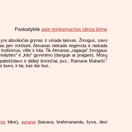
Paskaitykite
apie reinkarnacijos idėjos kilmę
 yra absoliučiai grynas ir visada laisvas. Žmogus, savo
namas jam mirštant. Atmanas niekada negimsta ir niekada
 troškimus, viltis ir kita. Tik Atmanas „ragauja“ žmogaus
„realybės“ ir „kito“ gyvenimo (danguje ar pragare). Mūsų
*)
i pabrėždavo ir didieji išminčiai, pvz., Ramana Maharši
 buvo, ir tai, kas dar bus.
vos
bilos),
puranai
(basava, brahmananda, šyva, devi