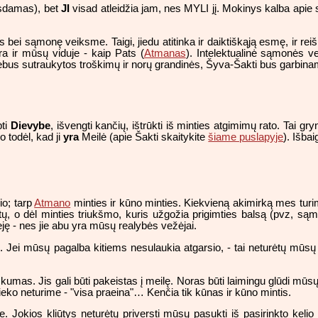
lysdamas), bet
JI
visad atleidžia jam, nes MYLI jį. Mokinys kalba apie
is bei sąmonę veiksme. Taigi, jiedu atitinka ir daiktiškąją esmę, ir rei
ra ir mūsų viduje - kaip Pats (
Atmanas
). Intelektualinė sąmonės ve
nebus sutraukytos troškimų ir norų grandinės, Šyva-Šakti bus garbinam
pti
Dievybe
, išvengti kančių, ištrūkti iš minties atgimimų rato. Tai gr
 o todėl, kad ji
yra
Meilė (apie Šakti skaitykite
šiame puslapyje
). Išba
io; tarp
Atmano
minties ir kūno minties. Kiekvieną akimirką mes turi
tų, o dėl minties triukšmo, kuris užgožia prigimties balsą (pvz, są
sėję - nes jie abu yra mūsų realybės vežėjai.
s
. Jei mūsų pagalba kitiems nesulaukia atgarsio, - tai neturėtų mūsų t
mas. Jis gali būti pakeistas į meilę. Noras būti laimingu glūdi mūsų 
eko neturime - "visa praeina"… Kenčia tik kūnas ir kūno mintis.
e. Jokios kliūtys neturėtų priversti mūsų pasukti iš pasirinkto kelio