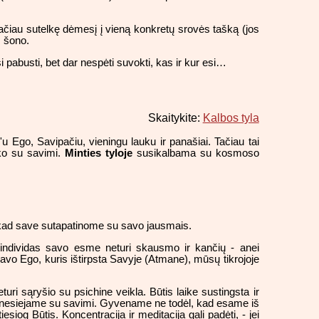
ačiau sutelkę dėmesį į vieną konkretų srovės tašką (jos
š šono.
 pabusti, bet dar nespėti suvokti, kas ir kur esi…
Skaitykite:
Kalbos tyla
 Ego, Savipačiu, vieningu lauku ir panašiai. Tačiau tai
iko su savimi.
Minties tyloje
susikalbama su kosmoso
 kad save sutapatinome su savo jausmais.
ndividas savo esme neturi skausmo ir kančių - anei
avo Ego, kuris ištirpsta Savyje (Atmane), mūsų tikrojoje
uri sąryšio su psichine veikla. Būtis laike sustingsta ir
au nesiejame su savimi. Gyvename ne todėl, kad esame iš
og Būtis. Koncentracija ir meditacija gali padėti, - jei