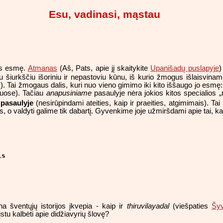
Esu, vadinasi, mąstau
jos esmę.
Atmanas
(Aš, Pats, apie jį skaitykite
Upanišadų puslapyje
)
 su šiurkščiu išoriniu ir nepastoviu kūnu, iš kurio žmogus išlaisvi
s). Tai žmogaus dalis, kuri nuo vieno gimimo iki kito iššaugo jo esmę:
ruose). Tačiau
anapusiniame
pasaulyje nėra jokios kitos specialios 
pasaulyje
(nesirūpindami ateities, kaip ir praeities, atgimimais). Ta
s, o valdyti galime tik dabartį. Gyvenkime joje užmiršdami apie tai, kas
is
 šventųjų istorijos įkvepia - kaip ir
thiruvilayadal
(viešpaties
Šy
įstu kalbėti apie didžiavyrių šlovę?