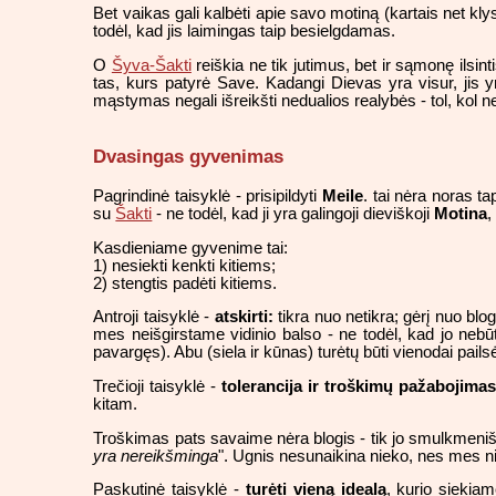
Bet vaikas gali kalbėti apie savo motiną (kartais net k
todėl, kad jis laimingas taip besielgdamas.
O
Šyva-Šakti
reiškia ne tik jutimus, bet ir sąmonę ilsint
tas, kurs patyrė Save. Kadangi Dievas yra visur, jis y
mąstymas negali išreikšti nedualios realybės - tol, kol 
Dvasingas gyvenimas
Pagrindinė taisyklė - prisipildyti
Meile
. tai nėra noras ta
su
Šakti
- ne todėl, kad ji yra galingoji dieviškoji
Motina
,
Kasdieniame gyvenime tai:
1) nesiekti kenkti kitiems;
2) stengtis padėti kitiems.
Antroji taisyklė -
atskirti:
tikra nuo netikra; gėrį nuo blog
mes neišgirstame vidinio balso - ne todėl, kad jo nebū
pavargęs). Abu (siela ir kūnas) turėtų būti vienodai pail
Trečioji taisyklė -
tolerancija ir troškimų pažabojima
kitam.
Troškimas pats savaime nėra blogis - tik jo smulkmenišku
yra nereikšminga
". Ugnis nesunaikina nieko, nes mes ni
Paskutinė taisyklė -
turėti vieną idealą
, kurio siekiam