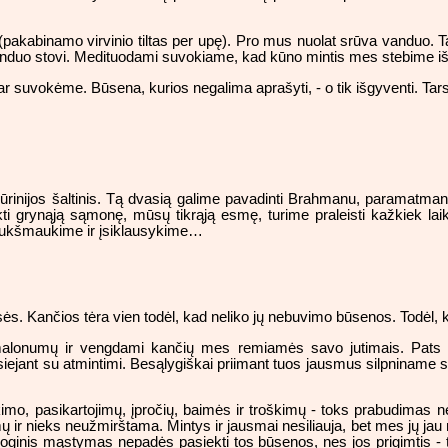
akabinamo virvinio tiltas per upę). Pro mus nuolat srūva vanduo. T
vanduo stovi. Medituodami suvokiame, kad kūno mintis mes stebime i
 suvokėme. Būsena, kurios negalima aprašyti, - o tik išgyventi. Tarsi
inijos šaltinis. Tą dvasią galime pavadinti Brahmanu, paramatman'u
kti grynąją sąmonę, mūsų tikrąją esmę, turime praleisti kažkiek la
riukšmaukime ir įsiklausykime…
s. Kančios tėra vien todėl, kad neliko jų nebuvimo būsenos. Todėl,
lonumų ir vengdami kančių mes remiamės savo jutimais. Pats i
siejant su atmintimi. Besąlygiškai priimant tuos jausmus silpniname s
kimo, pasikartojimų, įpročių, baimės ir troškimų - toks prabudimas net
mų ir nieks neužmirštama. Mintys ir jausmai nesiliauja, bet mes jų j
inis mąstymas nepadės pasiekti tos būsenos, nes jos prigimtis - tiesi