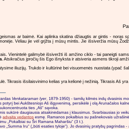
Pa
smas ar baimė. Kai aplinka skatina džiaugtis ar gintis - noras spr
nėje. Vėliau jie vėl grįžta į mūsų mintis. Jie išsiveržia mūsų Žod
erais. Vienintelė galimybė išsiveržti iš amžino ciklo - tai paneigti 
ja
. Atsikračius įpročių šis Ego išnyksta ir atsiveria asmens tikroji amžin
atysime iliuzijų. Trukdo ir kultūrinė bei visuomenės nuostata (ypač
 Tikrasis išsilaisvinimo kelias yra kelionė į nežinią. Tikrasis Aš yr
 vardas
Venkataraman Iyer
, 1879-1950) - tamilų kilmės indų dvasinis m
 potyrį bei Aukštesniojo Aš išgyvenimą, persikėlė į olą Arunačalos kal
 sukoncentruota ties „Aš“ sąvoka.
mis sukūrė daugiausia atsakinėdamas į klausimus. Svarbiausias jo veika
tė
advaita vedantos
esmę. Ramanos pokalbius su pašnekovais užrašinėd
mu „Pokalbiai su Šri Ramana Maharšiu“ (3 t.).
 „Summa Iru“ („būti esaties tyloje“). Jo dvasinių pratybų pagrindas - 