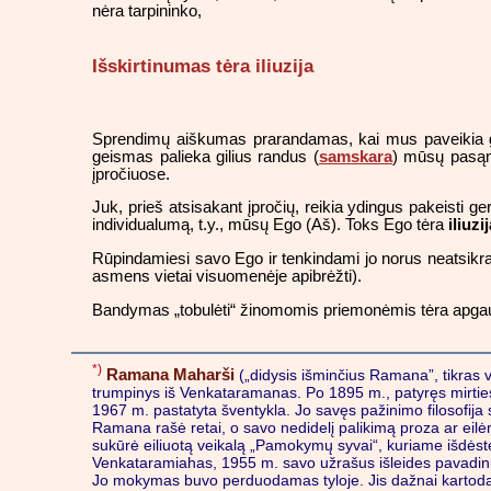
nėra tarpininko,
Išskirtinumas tėra iliuzija
Sprendimų aiškumas prarandamas, kai mus paveikia gei
geismas palieka gilius randus (
samskara
) mūsų pasąmo
įpročiuose.
Juk, prieš atsisakant įpročių, reikia ydingus pakeisti g
individualumą, t.y., mūsų Ego (Aš). Toks Ego tėra
iliuzi
Rūpindamiesi savo Ego ir tenkindami jo norus neatsikr
asmens vietai visuomenėje apibrėžti).
Bandymas „tobulėti“ žinomomis priemonėmis tėra apgaulė.
*)
Ramana Maharši
(„didysis išminčius Ramana”, tikras
trumpinys iš Venkataramanas. Po 1895 m., patyręs mirties
1967 m. pastatyta šventykla. Jo savęs pažinimo filosofija
Ramana rašė retai, o savo nedidelį palikimą proza ar eilė
sukūrė eiliuotą veikalą „Pamokymų syvai“, kuriame išdės
Venkataramiahas, 1955 m. savo užrašus išleides pavadini
Jo mokymas buvo perduodamas tyloje. Jis dažnai kartodavo