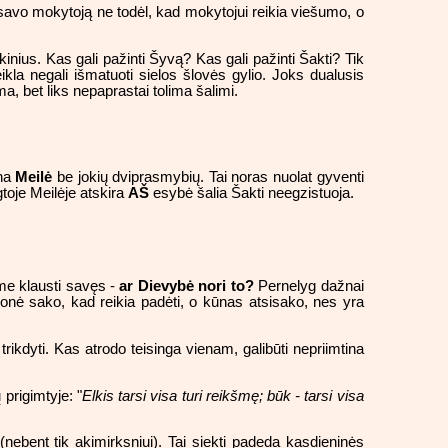
 savo mokytoją ne todėl, kad mokytojui reikia viešumo, o
škinius. Kas gali pažinti Šyvą? Kas gali pažinti Šakti? Tik
ikla negali išmatuoti sielos šlovės gylio. Joks dualusis
a, bet liks nepaprastai tolima šalimi.
yna
Meilė
be jokių dviprasmybių. Tai noras nuolat gyventi
igtoje Meilėje atskira
AŠ
esybė šalia Šakti neegzistuoja.
me klausti savęs -
ar Dievybė nori to?
Pernelyg dažnai
monė sako, kad reikia padėti, o kūnas atsisako, nes yra
rikdyti. Kas atrodo teisinga vienam, galibūti nepriimtina
prigimtyje: "
Elkis tarsi visa turi reikšmę; būk - tarsi visa
 (nebent tik akimirksniui). Tai siekti padeda kasdieninės