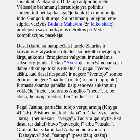
sunaikinti Aleksandro Didžiojo antpuolių metu.
Vėlesnėje brahmanų literatūroje yra polinkis
sumenkinti bet ką, kas galėjo kenkti jų monopolijai
Indo-Gango kultūroje. Su brahmanų judėjimu ėmė
stipriai varžytis
Buda
ir
Mahavira
(žr.
laiko skalę
),
pradėjusių savo mokymus netrukus po Vedų
kompiliacijos, pasekėjai.
Dasai (kartu su harapiečiais) turėjo žiaurius ir
kruvinus Vratyastoma ritualus: su nekaltų mergelių ir
žirgų aukomis, žmogienos valgymu ir masinėmis
sekso orgijomis. Tačiau "
Avestoje
" neužsimenama, ar
dahai atlikinėjo tokius ritualus. O pagal "Vedas"
aišku, kad dasai nespaudė ir negėrė "šventojo" somos
gėrimo. Jie gėrė "madhu" (midų) ir sura (stiprų alų).
Pirmasis skamba panašiai kaip senovės aukštutinių
vokiečių "metu", senosios Anglijos "mede", ir, be
abejo, lietuvių "medus" bei "midus". Ir t.t.
Pagal Justiną, partiečiai turėjo vergų armiją (Knyga
41.1-6). Prisimenant, kad "daha" reiškia "vyrą" arba
"tarną" (bet niekad - "vergą"). Tad yra galimybė, kad
dasai (ar dahai) buvo "pavergtieji" arba "vasalai".
Graikai, laikydami, kad Achamenidai vartojo
"Dahayava" žodį "satrapų" (pavaldžių kraštų)