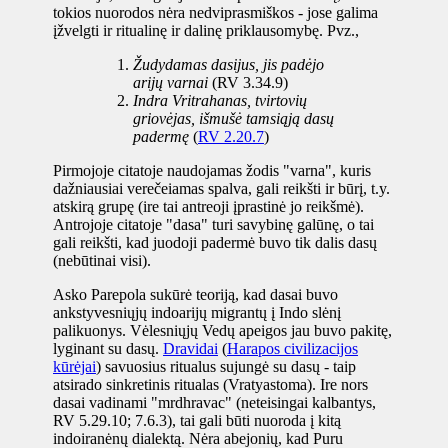
tokios nuorodos nėra nedviprasmiškos - jose galima
įžvelgti ir ritualinę ir dalinę priklausomybę. Pvz.,
Žudydamas dasijus, jis padėjo
arijų varnai
(RV 3.34.9)
Indra Vritrahanas, tvirtovių
griovėjas, išmušė tamsiąją dasų
padermę
(
RV 2.20.7
)
Pirmojoje citatoje naudojamas žodis "varna", kuris
dažniausiai verečeiamas spalva, gali reikšti ir būrį, t.y.
atskirą grupę (ire tai antreoji įprastinė jo reikšmė).
Antrojoje citatoje "dasa" turi savybinę galūnę, o tai
gali reikšti, kad juodoji padermė buvo tik dalis dasų
(nebūtinai visi).
Asko Parepola sukūrė teoriją, kad dasai buvo
ankstyvesniųjų indoarijų migrantų į Indo slėnį
palikuonys. Vėlesniųjų Vedų apeigos jau buvo pakitę,
lyginant su dasų.
Dravidai
(
Harapos civilizacijos
kūrėjai
) savuosius ritualus sujungė su dasų - taip
atsirado sinkretinis ritualas (Vratyastoma). Ire nors
dasai vadinami "mrdhravac" (neteisingai kalbantys,
RV 5.29.10; 7.6.3), tai gali būti nuoroda į kitą
indoiranėnų dialektą. Nėra abejonių, kad Puru