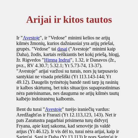
Arijai ir kitos tautos
Ir "
Avestoje
", ir "Vedose" minimi kelios ne arijų
kilmės žmonių, kurios dažniausiai yra arijų priešai,
grupės. "Vedose" tai
dasai
("Avestoje" minimi kaip
Daha), žodis, kartais reiškiantis bet kokį priešą, blogį,
žr. Rigvedos "
Himną Indrui
", 1.32, ir Danavos (žr.,
pvz., RV 4.30.7; 5.32.1; Yt 5.73-74, 13-37).
"Avestoje" arijai varžosi su turais, nors jų tarpusavio
santykiai ne visada priešiški (Yt 113.143-144; Yt
49.12). Daugelis tyrinėtojų bandė rasti tarp jų rasinių
ir kalbos skirtumų, bet toks situacijos supaprastinimas
nėra pateisinamas, nes dauguma ne arijų kilmės tautų
kalbėjo indoiranėnų kalbomis.
Bent du turai "
Avestoje
" turėjo iraniečių vardus:
Aredžaght'as ir Frarazi (Yt 12.113,123, 143). Net ir
pats Zaratustra pagarbiai prisimena turų didvyrį
Fryana, apie kurį sakoma, kad senovėje jis valdė
arijus (Yt 46.12). Ir vis dėl to, turai nėra arijai, kaip ir
Sarim'ai, Sani ir Daha (Yt 13.113) Ir nors Sarim'ai ir