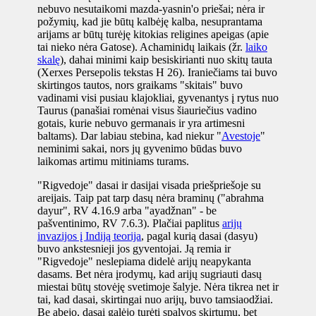
nebuvo nesutaikomi mazda-yasnin'o priešai; nėra ir
požymių, kad jie būtų kalbėję kalba, nesuprantama
arijams ar būtų turėję kitokias religines apeigas (apie
tai nieko nėra Gatose). Achaminidų laikais (žr.
laiko
skalę
), dahai minimi kaip besiskirianti nuo skitų tauta
(Xerxes Persepolis tekstas H 26). Iraniečiams tai buvo
skirtingos tautos, nors graikams "skitais" buvo
vadinami visi pusiau klajokliai, gyvenantys į rytus nuo
Taurus (panašiai romėnai visus šiauriečius vadino
gotais, kurie nebuvo germanais ir yra artimesni
baltams). Dar labiau stebina, kad niekur "
Avestoje
"
neminimi sakai, nors jų gyvenimo būdas buvo
laikomas artimu mitiniams turams.
"Rigvedoje" dasai ir dasijai visada priešpriešoje su
areijais. Taip pat tarp dasų nėra braminų ("abrahma
dayur", RV 4.16.9 arba "ayadžnan" - be
pašventinimo, RV 7.6.3).
Plačiai paplitus
arijų
invazijos į Indiją teorija
, pagal kurią dasai (dasyu)
buvo ankstesnieji jos gyventojai. Ją remia ir
"Rigvedoje" neslepiama didelė arijų neapykanta
dasams. Bet nėra įrodymų, kad arijų sugriauti dasų
miestai būtų stovėję svetimoje šalyje. Nėra tikrea net ir
tai, kad dasai, skirtingai nuo arijų, buvo tamsiaodžiai.
Be abejo, dasai galėjo turėti spalvos skirtumų, bet