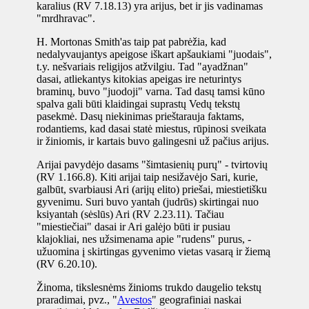
karalius (RV 7.18.13) yra arijus, bet ir jis vadinamas
"mrdhravac".
H. Mortonas Smith'as taip pat pabrėžia, kad
nedalyvaujantys apeigose iškart apšaukiami "juodais",
t.y. nešvariais religijos atžvilgiu. Tad "ayadžnan"
dasai, atliekantys kitokias apeigas ire neturintys
braminų, buvo "juodoji" varna. Tad dasų tamsi kūno
spalva gali būti klaidingai suprastų Vedų tekstų
pasekmė. Dasų niekinimas prieštarauja faktams,
rodantiems, kad dasai statė miestus, rūpinosi sveikata
ir žiniomis, ir kartais buvo galingesni už pačius arijus.
Arijai pavydėjo dasams "šimtasienių purų" - tvirtovių
(RV 1.166.8). Kiti arijai taip nesižavėjo Sari, kurie,
galbūt, svarbiausi Ari (arijų elito) priešai, miestietišku
gyvenimu. Suri buvo yantah (judrūs) skirtingai nuo
ksiyantah (sėslūs) Ari (RV 2.23.11). Tačiau
"miestiečiai" dasai ir Ari galėjo būti ir pusiau
klajokliai, nes užsimenama apie "rudens" purus, -
užuomina į skirtingas gyvenimo vietas vasarą ir žiemą
(RV 6.20.10).
Žinoma, tikslesnėms žinioms trukdo daugelio tekstų
praradimai, pvz., "
Avestos
" geografiniai naskai