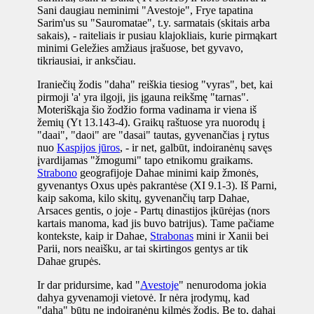
Sani daugiau neminimi "Avestoje", Frye tapatina
Sarim'us su "Sauromatae", t.y. sarmatais (skitais arba
sakais), - raiteliais ir pusiau klajokliais, kurie pirmąkart
minimi Geležies amžiaus įrašuose, bet gyvavo,
tikriausiai, ir anksčiau.
Iraniečių žodis "daha" reiškia tiesiog "vyras", bet, kai
pirmoji 'a' yra ilgoji, jis įgauna reikšmę "tarnas".
Moteriškąja šio žodžio forma vadinama ir viena iš
žemių (Yt 13.143-4). Graikų raštuose yra nuorodų į
"daai", "daoi" are "dasai" tautas, gyvenančias į rytus
nuo
Kaspijos jūros
, - ir net, galbūt, indoiranėnų savęs
įvardijamas "žmogumi" tapo etnikomu graikams.
Strabono
geografijoje Dahae minimi kaip žmonės,
gyvenantys Oxus upės pakrantėse (XI 9.1-3). Iš Parni,
kaip sakoma, kilo skitų, gyvenančių tarp Dahae,
Arsaces gentis, o joje - Partų dinastijos įkūrėjas (nors
kartais manoma, kad jis buvo batrijus). Tame pačiame
kontekste, kaip ir Dahae,
Strabonas
mini ir Xanii bei
Parii, nors neaišku, ar tai skirtingos gentys ar tik
Dahae grupės.
Ir dar pridursime, kad "
Avestoje
" nenurodoma jokia
dahya gyvenamoji vietovė.
Ir nėra įrodymų, kad
"daha" būtų ne indoiranėnų kilmės žodis. Be to, dahai