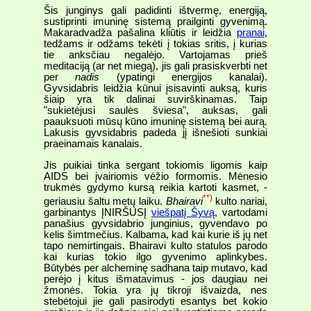
Šis junginys gali padidinti ištvermę, energiją,
sustiprinti imuninę sistemą prailginti gyvenimą.
Makaradvadža pašalina kliūtis ir leidžia
pranai
,
tedžams ir odžams tekėti į tokias sritis, į kurias
tie anksčiau negalėjo. Vartojamas prieš
meditaciją (ar net miegą), jis gali prasiskverbti net
per
nadis
(ypatingi energijos kanalai).
Gyvsidabris leidžia kūnui įsisavinti auksą, kuris
šiaip yra tik dalinai suvirškinamas. Taip
"sukietėjusi saulės šviesa", auksas, gali
paauksuoti mūsų kūno imuninę sistemą bei aurą.
Lakusis gyvsidabris padeda jį išnešioti sunkiai
praeinamais kanalais.
Jis puikiai tinka sergant tokiomis ligomis kaip
AIDS bei įvairiomis vėžio formomis. Mėnesio
trukmės gydymo kursą reikia kartoti kasmet, -
**)
geriausiu šaltu metų laiku.
Bhairavi
kulto nariai,
garbinantys ĮNIRŠUSĮ
viešpatį Šyvą
, vartodami
panašius gyvsidabrio junginius, gyvendavo po
kelis šimtmečius. Kalbama, kad kai kurie iš jų net
tapo nemirtingais. Bhairavi kulto statulos parodo
kai kurias tokio ilgo gyvenimo aplinkybes.
Būtybės per alcheminę sadhana taip mutavo, kad
perėjo į kitus išmatavimus - jos daugiau nei
žmonės. Tokia yra jų tikroji išvaizda, nes
stebėtojui jie gali pasirodyti esantys bet kokio