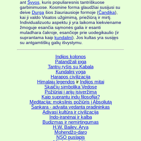
ant
Šyvos
, kuris populiaresnis tantriškuose
garbinimuose. Kosmine forma glaudžiai susijusi su
deive
Durga
šios žiauriausioje formoje (
Čandika
),
kai ji valdo Visatos užgimimą, priežiūrą ir mirtį.
Individualizuotu aspektu ji yra laikoma kiekviename
žmoguje esančia sąmonės galia ir esanti
muladhara čakroje, esančioje prie uodegikaulio (ir
suprantama kaip
kundalini
). Jos kultas yra susijęs
su antgamtiškų galių išvystymu.
Indijos kolonos
Patandžali joga
Tantrų ryšis su Kabala
Kundalini yoga
Harapos civilizacija
Himalajų legendos
ir
Indijos mitai
Skaičių simbolika Vedose
Požiūriai į arijų įsiveržimą
Kaip suprantu indų filosofiją?
Meditacija: mokslinis požiūris į Absoliutą
Šankara - advaita vedanta pradininkas
Adivasi kultūra ir civilizacija
Indo-iranėnai ir kalba
Budizmas ir nemirtingumas
H.W. Bailey. Arya
Mohendžo-daro
NSO puslapis