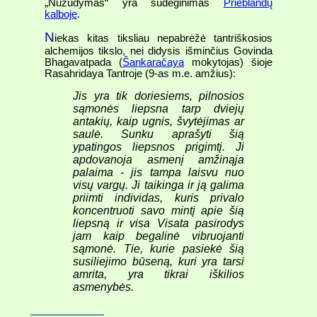
„Nužudymas“ yra sudeginimas
Prieblandų
kalboje
.
N
iekas kitas tiksliau nepabrėžė tantriškosios
alchemijos tikslo, nei didysis išminčius Govinda
Bhagavatpada (
Šankaračaya
mokytojas) šioje
Rasahridaya Tantroje (9-as m.e. amžius):
Jis yra tik doriesiems, pilnosios
sąmonės liepsna tarp dviejų
antakių, kaip ugnis, švytėjimas ar
saulė. Sunku aprašyti šią
ypatingos liepsnos prigimtį. Ji
apdovanoja asmenį amžinąja
palaima - jis tampa laisvu nuo
visų vargų. Ji taikinga ir ją galima
priimti individas, kuris privalo
koncentruoti savo mintį apie šią
liepsną ir visa Visata pasirodys
jam kaip begalinė vibruojanti
sąmonė. Tie, kurie pasiekė šią
susiliejimo būseną, kuri yra tarsi
amrita
, yra tikrai iškilios
asmenybės.