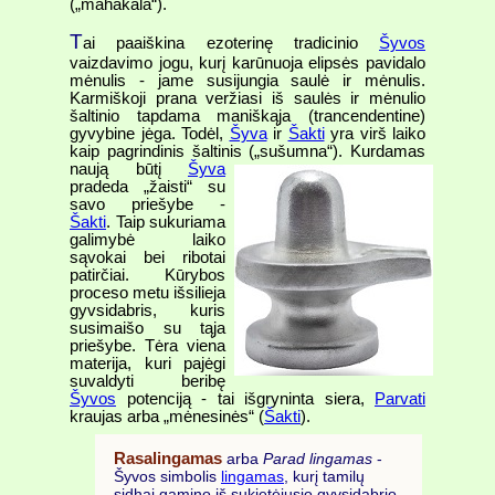
(„mahakala“).
T
ai paaiškina ezoterinę tradicinio
Šyvos
vaizdavimo jogu, kurį karūnuoja elipsės pavidalo
mėnulis - jame susijungia saulė ir mėnulis.
Karmiškoji prana veržiasi iš saulės ir mėnulio
šaltinio tapdama maniškąja (trancendentine)
gyvybine jėga. Todėl,
Šyva
ir
Šakti
yra virš laiko
kaip pagrindinis šaltinis („sušumna“). Kurdamas
naują būtį
Šyva
pradeda „žaisti“ su
savo priešybe -
Šakti
. Taip sukuriama
galimybė laiko
sąvokai bei ribotai
patirčiai. Kūrybos
proceso metu išsilieja
gyvsidabris, kuris
susimaišo su tąja
priešybe. Tėra viena
materija, kuri pajėgi
suvaldyti beribę
Šyvos
potenciją - tai išgryninta siera,
Parvati
kraujas arba „mėnesinės“ (
Šakti
).
Rasalingamas
arba
Parad lingamas
-
Šyvos simbolis
lingamas
, kurį tamilų
sidhai gamino iš sukietėjusio gyvsidabrio