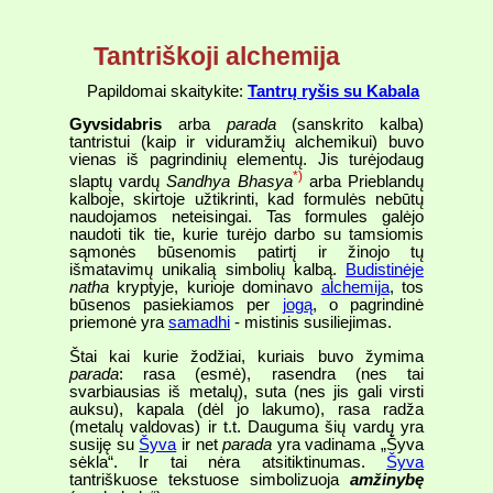
Tantriškoji alchemija
Papildomai skaitykite:
Tantrų ryšis su Kabala
Gyvsidabris
arba
parada
(sanskrito kalba)
tantristui (kaip ir viduramžių alchemikui) buvo
vienas iš pagrindinių elementų. Jis turėjodaug
*)
slaptų vardų
Sandhya Bhasya
arba Prieblandų
kalboje, skirtoje užtikrinti, kad formulės nebūtų
naudojamos neteisingai. Tas formules galėjo
naudoti tik tie, kurie turėjo darbo su tamsiomis
sąmonės būsenomis patirtį ir žinojo tų
išmatavimų unikalią simbolių kalbą.
Budistinėje
natha
kryptyje, kurioje dominavo
alchemija
, tos
būsenos pasiekiamos per
jogą
, o pagrindinė
priemonė yra
samadhi
- mistinis susiliejimas.
Štai kai kurie žodžiai, kuriais buvo žymima
parada
: rasa (esmė), rasendra (nes tai
svarbiausias iš metalų), suta (nes jis gali virsti
auksu), kapala (dėl jo lakumo), rasa radža
(metalų valdovas) ir t.t. Dauguma šių vardų yra
susiję su
Šyva
ir net
parada
yra vadinama „Šyva
sėkla“. Ir tai nėra atsitiktinumas.
Šyva
tantriškuose tekstuose simbolizuoja
amžinybę