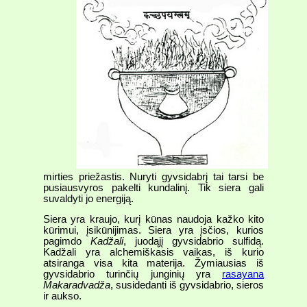
mirties priežastis. Nuryti gyvsidabrį tai tarsi be
pusiausvyros pakelti kundalinį. Tik siera gali
suvaldyti jo energiją.
Siera yra kraujo, kurį kūnas naudoja kažko kito
kūrimui, įsikūnijimas. Siera yra įsčios, kurios
pagimdo
Kadžali
, juodąjį gyvsidabrio sulfidą.
Kadžali yra alchemiškasis vaikas, iš kurio
atsiranga visa kita materija. Žymiausias iš
gyvsidabrio turinčių junginių yra
rasayana
Makaradvadža
, susidedanti iš gyvsidabrio, sieros
ir aukso.