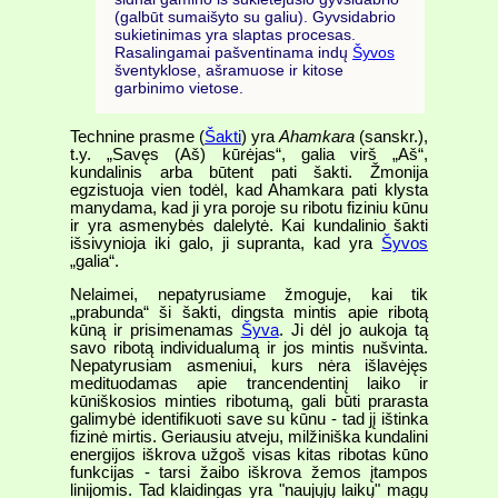
(galbūt sumaišyto su galiu). Gyvsidabrio
sukietinimas yra slaptas procesas.
Rasalingamai pašventinama indų
Šyvos
šventyklose, ašramuose ir kitose
garbinimo vietose.
Technine prasme (
Šakti
) yra
Ahamkara
(sanskr.),
t.y. „Savęs (Aš) kūrėjas“, galia virš „Aš“,
kundalinis arba būtent pati šakti. Žmonija
egzistuoja vien todėl, kad Ahamkara pati klysta
manydama, kad ji yra poroje su ribotu fiziniu kūnu
ir yra asmenybės dalelytė. Kai kundalinio šakti
išsivynioja iki galo, ji supranta, kad yra
Šyvos
„galia“.
Nelaimei, nepatyrusiame žmoguje, kai tik
„prabunda“ ši šakti, dingsta mintis apie ribotą
kūną ir prisimenamas
Šyva
. Ji dėl jo aukoja tą
savo ribotą individualumą ir jos mintis nušvinta.
Nepatyrusiam asmeniui, kurs nėra išlavėjęs
medituodamas apie trancendentinį laiko ir
kūniškosios minties ribotumą, gali būti prarasta
galimybė identifikuoti save su kūnu - tad jį ištinka
fizinė mirtis. Geriausiu atveju, milžiniška kundalini
energijos iškrova užgoš visas kitas ribotas kūno
funkcijas - tarsi žaibo iškrova žemos įtampos
linijomis. Tad klaidingas yra "naujųjų laikų" magų