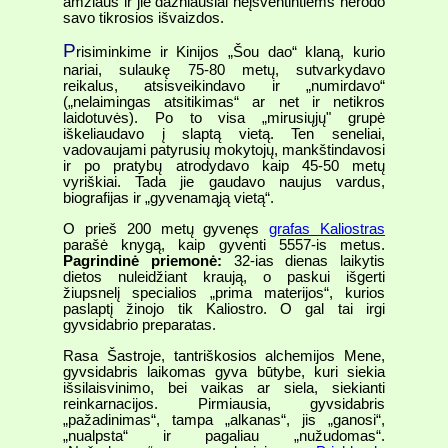
amžiaus ir jie dažniausiai neįšventintiems nerodo
savo tikrosios išvaizdos.
P
risiminkime ir Kinijos „Šou dao“ klaną, kurio
nariai, sulaukę 75-80 metų, sutvarkydavo
reikalus, atsisveikindavo ir „numirdavo“
(„nelaimingas atsitikimas“ ar net ir netikros
laidotuvės). Po to visa „mirusiųjų" grupė
iškeliaudavo į slaptą vietą. Ten seneliai,
vadovaujami patyrusių mokytojų, mankštindavosi
ir po pratybų atrodydavo kaip 45-50 metų
vyriškiai. Tada jie gaudavo naujus vardus,
biografijas ir „gyvenamąją vietą“.
O prieš 200 metų gyvenęs
grafas Kaliostras
parašė knygą, kaip gyventi 5557-is metus.
Pagrindinė priemonė:
32-ias dienas laikytis
dietos nuleidžiant kraują, o paskui išgerti
žiupsnelį specialios „prima materijos“, kurios
paslaptį žinojo tik Kaliostro. O gal tai irgi
gyvsidabrio preparatas.
Rasa Šastroje, tantriškosios alchemijos Mene,
gyvsidabris laikomas gyva būtybe, kuri siekia
išsilaisvinimo, bei vaikas ar siela, siekianti
reinkarnacijos. Pirmiausia, gyvsidabris
„pažadinimas“, tampa „alkanas“, jis „ganosi“,
„nualpsta“ ir pagaliau „nužudomas“.