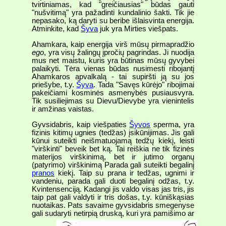
tvirtiniamas, kad "greičiausias" būdas gauti
"nušvitimą" yra pažadinti kundalinio šakti. Tik jie
nepasako, ką daryti su beribe išlaisvinta energija.
Atminkite, kad
Šyva
juk yra Mirties viešpats.
Ahamkara, kaip energija virš mūsų pirmapradžio
ego
, yra visų žalingų įpročių pagrindas. Ji nuodija
mus net maistu, kuris yra būtinas mūsų gyvybei
palaikyti. Tėra vienas būdas nusimesti ribojantį
Ahamkaros apvalkalą - tai supiršti ją su jos
priešybe, t.y.
Šyva
. Tada "Savęs kūrėjo" ribojimai
pakeičiami kosminės asmenybės pusiausvyra.
Tik susiliejimas su Dievu/Dievybe yra vienintelis
ir amžinas vaistas.
Gyvsidabris, kaip viešpaties
Šyvos
sperma, yra
fizinis kitimų ugnies (tedžas) įsikūnijimas. Jis gali
kūnui suteikti neišmatuojamą tedžų kiekį, leisti
"virškinti" beveik bet ką. Tai reiškia ne tik fizinės
materijos virškinimą, bet ir jutimo organų
(patyrimo) virškinimą Parada gali suteikti begalinį
pranos
kiekį. Taip su prana ir tedžas, ugnimi ir
vandeniu, parada gali duoti begalinį odžas, t.y.
Kvintensenciją. Kadangi jis valdo visas jas tris, jis
taip pat gali valdyti ir tris došas, t.y. kūniškąsias
nuotaikas. Pats savaime gyvsidabris smegenyse
gali sudaryti netirpią
druską, kuri yra pamišimo ar