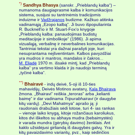
*)
Sandhya Bhasya
(sanskr. „Prieblandų kalba“) –
numanoma daugiaprasmė kalba ir komunikacijos
sistema, susijusi su tantrinėmis tradicijomis
induizme ir
Vadžrajanos
budizme. Kažkuo atitinka
vadinamąją „Ezopo kalbą“. Ji buvo išpopuliarinta
R. Bucknell‘io ir M. Stuart-Fox‘o knygoje
„Prieblandų kalba: panaudojimas budistų
meditacijoje ir simbolikoje“ (1986). Ji apima
vizualiąją, verbalinę ir neverbalines komunikacijas.
Tantriniai tekstai yra dažnai parašyti joje, kuri
nesuprantama neįšventintam. Kalbos pavyzdžiai
yra mudros ir mantros, mandalos ir čakros...
M. Eliadė
1970 m. išsakė mintį, kad „Prieblandų
kalba“ yra vertimo klaida ir jis naudojo terminą
„tyčinė kalba“.
**)
Bhairavė
- indų deivė, 5-oji iš 10-ties
mahavidijų, Deivės Motinos avatarų,
Kala Bhairava
žmona. „Bhairavi“ reiškia „teroras“ arba „kelianti
baimę“ ir dar vadinama
Tripurabhairavi
(ir daugybe
kitų vardų). „Devi Mahatmya“ aprašo ją: ji
raudonais drabužiais sėdi lotose, turi 4- ias rankas
– vienoje laiko knygą, kitoje rožančiaus karoliukus,
kitos dvi iškeltos su abhaya mudra (bebaimystės)
ir varada mundra (gėrybių davimo) ženklais. Ant
kaklo užsidėjusi girliandą iš daugybės galvų. Yra ir
kitų pavaizdavimo variantų, pvz., kaip sėdinčios