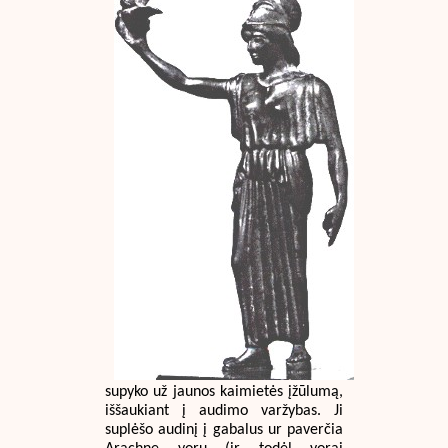
supyko už jaunos kaimietės įžūlumą,
iššaukiant į audimo varžybas. Ji
suplėšo audinį į gabalus ur paverčia