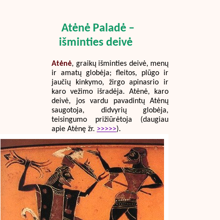
Atėnė Paladė –
išminties deivė
Atėnė
, graikų išminties deivė, menų
ir amatų globėja; fleitos, plūgo ir
jaučių kinkymo, žirgo apinasrio ir
karo vežimo išradėja. Atėnė, karo
deivė, jos vardu pavadintų Atėnų
saugotoja, didvyrių globėja,
teisingumo prižiūrėtoja (daugiau
apie Atėnę žr.
>>>>>
).