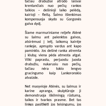
tačiau drabužiai atrodo laisvai
krentančiais nuo pečių; rankos
taikios – dešinioji laiko pelėdą,
kairioji – fleitą. Šalmo išlenkimas
kompensuoja skydo su Gorgonės
galva dydį.
Šiame marmuriniame reljefe Atėnė
su šalmu ant palenktos galvos,
atsirėmusi į ietį, laikomą kairėje
rankoje, apmąsto vardus ant kapo
paminklo. Jos dešinė ranka atremta
į klubą; viena pėda atmesta atgal.
Vilki paprastu, perjuostu juosta
drabužiu, nukarusiu nuo pečių,
tačiau nėra tokio lengvo
gracingumo kaip Lankoronskio
atvaizde.
Net masyvioje Atėnės, su šalmus ir
karine apranga, skulptūroje ji
demonstruoja iškilmingą rūstumą,
taikos ir tvarkos prasme. Bet tas
linkęs pasitikėti jos teisingumu, jos