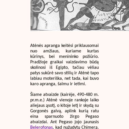
Atėnės apranga keitėsi priklausomai
nuo amžiaus, kuriame kurtas
kūrinys, bei menininko požiūrio.
Pradžioje graikai vaizdavimo būdą
skolinosi iš Egipto, tačiau vėliau
patys sukūrė savo stilių ir Atėnė tapo
labiau moteriška, net tada, kai buvo
karo apranga, šalmu ir ietimi.
Šiame atvaizde (kairėje, 490-480 m.
pr.m.e.) Atėnė vienoje rankoje laiko
aliejaus ąsotį, o kitoje ietį ir skydą su
Gorgonės galvą, aplink kurią ratu
eina sparnuoto žirgo Pegaso
atvaizdai. Ant Pegaso jojo jaunasis
Belerofonas
, kad nužudytų Chimerą.