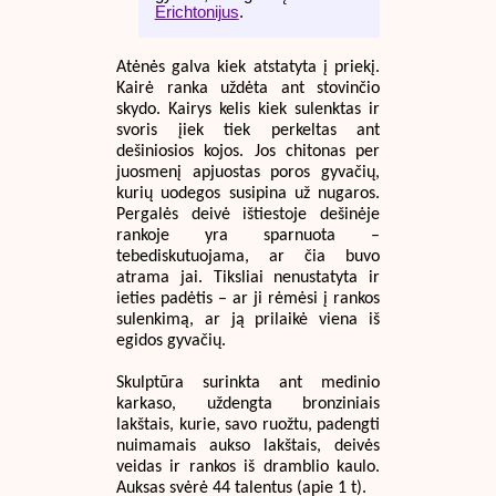
Erichtonijus
.
Atėnės galva kiek atstatyta į priekį.
Kairė ranka uždėta ant stovinčio
skydo. Kairys kelis kiek sulenktas ir
svoris įiek tiek perkeltas ant
dešiniosios kojos. Jos chitonas per
juosmenį apjuostas poros gyvačių,
kurių uodegos susipina už nugaros.
Pergalės deivė ištiestoje dešinėje
rankoje yra sparnuota –
tebediskutuojama, ar čia buvo
atrama jai. Tiksliai nenustatyta ir
ieties padėtis – ar ji rėmėsi į rankos
sulenkimą, ar ją prilaikė viena iš
egidos gyvačių.
Skulptūra surinkta ant medinio
karkaso, uždengta bronziniais
lakštais, kurie, savo ruožtu, padengti
nuimamais aukso lakštais, deivės
veidas ir rankos iš dramblio kaulo.
Auksas svėrė 44 talentus (apie 1 t).