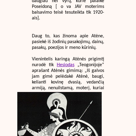
daugiau nei vyrų, kurie palaikė
Poseidoną [ o va JAV moterims
balsavimo teisė tesuteikta tik 1920-
ais].
Daug to, kas žinoma apie Atėne,
pasiekė iš žodinių pasakojimų, dainų,
pasakų, poezijos ir meno kūrinių.
Vienintelis karingą Atėnės prigimtį
nurodė tik
Hesiodas
„Teogonijoje“
aprašant Atėnės gimimą: „Iš galvos
jam gimė pelėdakė Atėnė, baugi,
kelianti kovinę dvasią, vedančią
armiją, nenuilstamą, moterį, kuriai