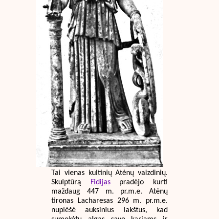
Tai vienas kultinių Atėnų vaizdinių.
Skulptūrą
Fidijas
pradėjo kurti
maždaug 447 m. pr.m.e. Atėnų
tironas Lacharesas 296 m. pr.m.e.
nuplėšė auksinius lakštus, kad