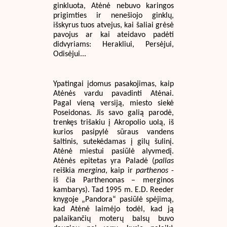
ginkluota, Atėnė nebuvo karingos
prigimties ir nenešiojo ginklų,
išskyrus tuos atvejus, kai šaliai grėsė
pavojus ar kai ateidavo padėti
didvyriams: Herakliui, Persėjui,
Odisėjui...
Ypatingai įdomus pasakojimas, kaip
Atėnės vardu pavadinti Atėnai.
Pagal vieną versiją, miesto siekė
Poseidonas. Jis savo galią parodė,
trenkęs trišakiu į Akropolio uolą, iš
kurios pasipylė sūraus vandens
šaltinis, sutekėdamas į gilų šulinį.
Atėnė miestui pasiūlė alyvmedį.
Atėnės epitetas yra Paladė (
pallas
reiškia
mergina
, kaip ir
parthenos
-
iš čia Parthenonas – merginos
kambarys). Tad 1995 m. E.D. Reeder
knygoje „Pandora“ pasiūlė spėjimą,
kad Atėnė laimėjo todėl, kad ją
palaikančių moterų balsų buvo