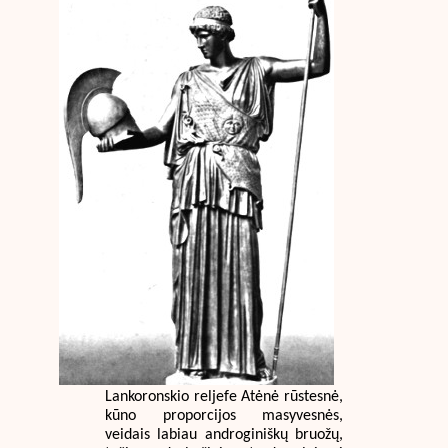
Lankoronskio reljefe Atėnė rūstesnė,
kūno proporcijos masyvesnės,
veidais labiau androginiškų bruožų,