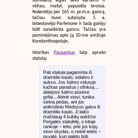
sumokėtų algas savo kariams ir
vėliau, matyt, papuošta bronza.
Nukentėjo per 165 m. pr.m.e. gaisrą,
tačiau buvo sutaisyta. 5 a.
tebestovėjo Parfenone ir tada galėjo
būti sunaikinta gaisro. Tačiau yra
paminėjimas apie ją 10-me amžiuje
Konstantinopolyje.
Istorikas
Pausanijus
taip aprašo
statulą:
Pati statula pagaminta iš
dramblio kaulo, sidabro ir
aukso. Jos šalmo viduryje
kažkas panašus į sfinksą ...
abiejose šalmo pusėse
grifai... Atėnė stovi, tunika
siekia pėdas, ant jos
antkrūtinio Medūzos galva iš
dramblio kaulo. Ji laiko
maždaug 4 kubitų aukščio
Pergalės statulėlę, o kitoje
rankoje – ietis; prie jos kojų
stovi skydas, o netoli ieties –
gyvatė, kuri galėtų būti