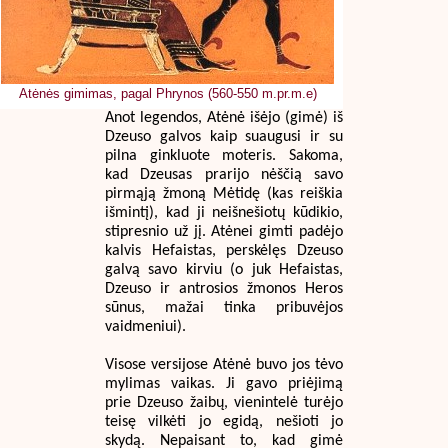
Atėnės gimimas, pagal Phrynos (560-550 m.pr.m.e)
Anot legendos, Atėnė išėjo (gimė) iš
Dzeuso galvos kaip suaugusi ir su
pilna ginkluote moteris. Sakoma,
kad Dzeusas prarijo nėščią savo
pirmąją žmoną Mėtidę (kas reiškia
išmintį), kad ji neišnešiotų kūdikio,
stipresnio už jį. Atėnei gimti padėjo
kalvis Hefaistas, perskėlęs Dzeuso
galvą savo kirviu (o juk Hefaistas,
Dzeuso ir antrosios žmonos Heros
sūnus, mažai tinka pribuvėjos
vaidmeniui).
Visose versijose Atėnė buvo jos tėvo
mylimas vaikas. Ji gavo priėjimą
prie Dzeuso žaibų, vienintelė turėjo
teisę vilkėti jo egidą, nešioti jo
skydą. Nepaisant to, kad gimė