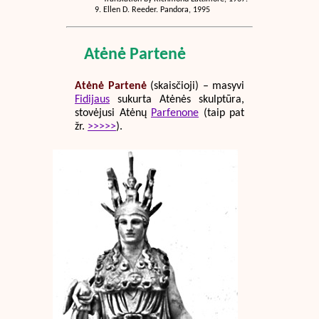
Ellen D. Reeder. Pandora, 1995
Atėnė Partenė
Atėnė Partenė
(skaisčioji) – masyvi
Fidijaus
sukurta Atėnės skulptūra,
stovėjusi Atėnų
Parfenone
(taip pat
žr.
>>>>>
).