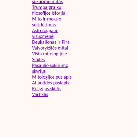
sukūrimo mitas
Trumpa graikų
filosofijos istorija
Mito ir mokslo
susidūrimas
Astrologija ir
visuomenė
Deukalionas ir Pira
Vaivorykštės mitai
Višta mitologijoje
Sibilės
Pasaulio sukūrimo
skyrius
Mitologijos puslapis
Atlantidos puslapis
Religijos skiltis
Vartiklis