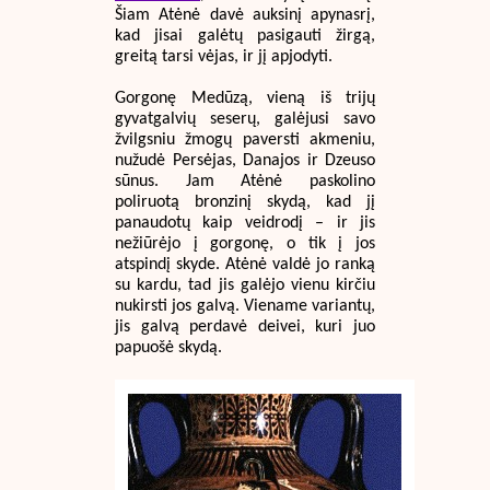
Šiam Atėnė davė auksinį apynasrį,
kad jisai galėtų pasigauti žirgą,
greitą tarsi vėjas, ir jį apjodyti.
Gorgonę Medūzą, vieną iš trijų
gyvatgalvių seserų, galėjusi savo
žvilgsniu žmogų paversti akmeniu,
nužudė Persėjas, Danajos ir Dzeuso
sūnus. Jam Atėnė paskolino
poliruotą bronzinį skydą, kad jį
panaudotų kaip veidrodį – ir jis
nežiūrėjo į gorgonę, o tik į jos
atspindį skyde. Atėnė valdė jo ranką
su kardu, tad jis galėjo vienu kirčiu
nukirsti jos galvą. Viename variantų,
jis galvą perdavė deivei, kuri juo
papuošė skydą.