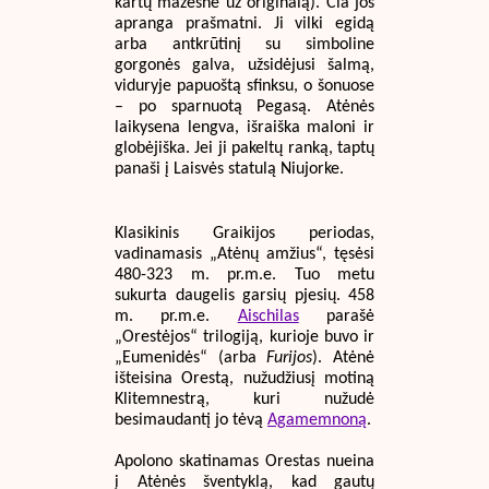
kartų mažesnė už originalą). Čia jos
apranga prašmatni. Ji vilki egidą
arba antkrūtinį su simboline
gorgonės galva, užsidėjusi šalmą,
viduryje papuoštą sfinksu, o šonuose
– po sparnuotą Pegasą. Atėnės
laikysena lengva, išraiška maloni ir
globėjiška. Jei ji pakeltų ranką, taptų
panaši į Laisvės statulą Niujorke.
Klasikinis Graikijos periodas,
vadinamasis „Atėnų amžius“, tęsėsi
480-323 m. pr.m.e. Tuo metu
sukurta daugelis garsių pjesių. 458
m. pr.m.e.
Aischilas
parašė
„Orestėjos“ trilogiją, kurioje buvo ir
„Eumenidės“ (arba
Furijos
). Atėnė
išteisina Orestą, nužudžiusį motiną
Klitemnestrą, kuri nužudė
besimaudantį jo tėvą
Agamemnoną
.
Apolono skatinamas Orestas nueina
į Atėnės šventyklą, kad gautų