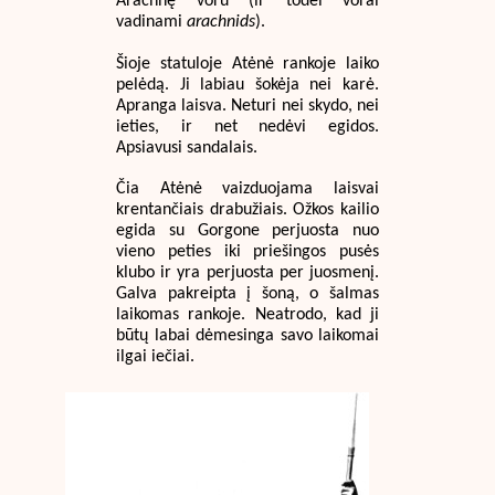
Arachnę voru (ir todėl vorai
vadinami
arachnids
).
Šioje statuloje Atėnė rankoje laiko
pelėdą. Ji labiau šokėja nei karė.
Apranga laisva. Neturi nei skydo, nei
ieties, ir net nedėvi egidos.
Apsiavusi sandalais.
Čia Atėnė vaizduojama laisvai
krentančiais drabužiais. Ožkos kailio
egida su Gorgone perjuosta nuo
vieno peties iki priešingos pusės
klubo ir yra perjuosta per juosmenį.
Galva pakreipta į šoną, o šalmas
laikomas rankoje. Neatrodo, kad ji
būtų labai dėmesinga savo laikomai
ilgai iečiai.