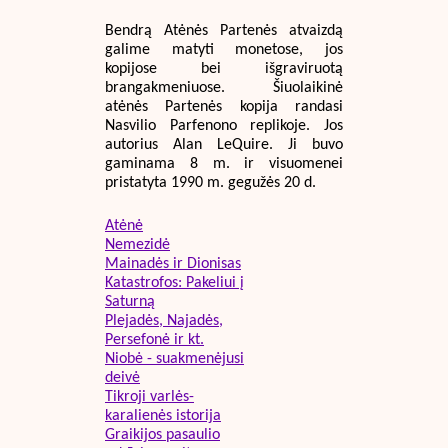
Bendrą Atėnės Partenės atvaizdą
galime matyti monetose, jos
kopijose bei išgraviruotą
brangakmeniuose. Šiuolaikinė
atėnės Partenės kopija randasi
Nasvilio Parfenono replikoje. Jos
autorius Alan LeQuire. Ji buvo
gaminama 8 m. ir visuomenei
pristatyta 1990 m. gegužės 20 d.
Atėnė
Nemezidė
Mainadės ir Dionisas
Katastrofos: Pakeliui į
Saturną
Plejadės, Najadės,
Persefonė ir kt.
Niobė - suakmenėjusi
deivė
Tikroji varlės-
karalienės istorija
Graikijos pasaulio