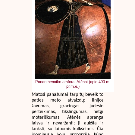
Pananthenaiko amfora, Atėnai (apie 490 m.
pr.m.e.)
Matosi panašumai tarp tų beveik to
paties meto atvaizdų: linijos
žavumas, gracingas judesio
perteikimas, tikslingumas, netgi
moteriškumas. Atėnės apranga
laisva ir nevaržanti; ji aukšta ir
lanksti, su laibomis kulkšnimis. Čia
įdomiausia kojų proporcija kūno