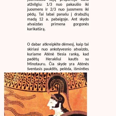
atžvilgiu: 1/3 nuo pakaušio iki
juosmens ir 2/3 nuo juosmens iki
pėdų. Tai labai panašu į drabužių
madą 12 a. pabaigoje. Ant skydo
atvaizdas primena gorgonės
karikatūrą.
O dabar atkreipkite dėmesį, kaip tai
skiriasi nuo ankstyvesnio atvaizdo,
kuriame Atėnė tiesia ranką, kad
padėtų Herakliui kautis su
Minotauru. Čia skyde yra Atėnės
šventasis paukštis,
pelėda, išminties