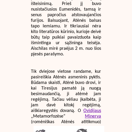
išteisinimą. Prieš jį buvo
nusistačiusios Eumenidės, tamsą ir
senus papročius atstovaujančios
furijos. Balsuojant, Atėnės balsas
tapo lemiamu. Ir tikriausiai nėra
kito literatūros kūrinio, kurioje deivė
būtų taip puikiai pavaizduota kaip
išmintinga ur sąžininga teisėja.
Aischilas mirė praėjus 2 m. nuo šios
pjesės parašymo.
Tik dviejose vietose randame, kur
pasireiškia Atėnės asmeninis pyktis.
Būdama skaisti, Atėnė buvo drovi, ir
kai Tiresijus pamatė ją nuogą
besimaudančią, ji atėmė jam
regėjimą. Tačiau vėliau įkalbėta, ji
jam davė kitokį regėjimą,
aiškiaregystės dovaną. O
Ovidijaus
„Metamorfozėse“
Minerva
(romėniškas Atėnės atitikmuo)