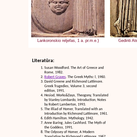
Lankoronskio reljefas, 1 a. pr.m.e.)
Gedinti At
Literatūra:
Susan Woodford. The Art of Greece and
Rome, 1982.
Robert Graves
. The Greek Myths: l, 1960.
David Greene and Richmond Lattimore.
Greek Tragedies, Volume 3, second
edition, 1991.
Hesiod, Works&Days, Theogony, Translated
by Stanley Lombardo, Introduction, Notes
by Robert Lamberton, 1993.
The Illiad of Homer, Translated with an
Introduction by Richmond Lattimore, 1961.
Edith Hamilton. Mythology, 1942.
Anne Baring, Jules Cashford. The Myth of
the Goddess, 1991.
The Odyssey of Homer, A Modern
Translation by Richmond Lattimore, 1967.