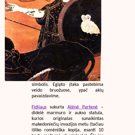
simbolis. Egipto įtaka pastebima
veido bruožuose, ypač akių
pavaizdavime.
Fidijaus
sukurta
Atėnė Partenė
–
didelė marmuro ir aukso statula,
kurios originalas sunaikintas
makedoniečių invazijos metu (tačiau
išliko romėniška kopija, esanti 10