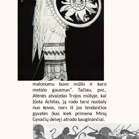
malonumu buvo mūšis ir karo
metalo gausmas“. Tačiau, pvz.,
Atėnės atvaizdas Trojos mūšyje, kai
žūsta Achilas, ją rodo tarsi nuošaly
nuo kovos, nors iš jos lendančios
gyvatės (kas kiek primena Minų
Gyvačių deivę) atrodo bauginančiai.