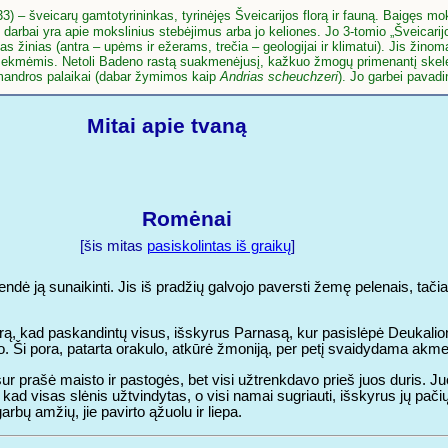
3) – šveicarų gamtotyrininkas, tyrinėjęs Šveicarijos florą ir fauną. Baigęs mok
darbai yra apie mokslinius stebėjimus arba jo keliones. Jo 3-tomio „Šveicarij
žinias (antra – upėms ir ežerams, trečia – geologijai ir klimatui). Jis žinomas 
asekmėmis. Netoli Badeno rastą suakmenėjusį, kažkuo žmogų primenantį skelet
amandros palaikai (dabar žymimos kaip
Andrias scheuchzeri
). Jo garbei pavad
Mitai apie tvaną
Romėnai
[šis mitas
pasiskolintas iš graikų
]
dė ją sunaikinti. Jis iš pradžių galvojo paversti žemę pelenais, tačiau
ą, kad paskandintų visus, išskyrus Parnasą, kur pasislėpė Deukali
ano. Ši pora, patarta orakulo, atkūrė žmoniją, per petį svaidydama ak
 visur prašė maisto ir pastogės, bet visi užtrenkdavo prieš juos duris. 
, kad visas slėnis užtvindytas, o visi namai sugriauti, išskyrus jų pač
garbų amžių, jie pavirto ąžuolu ir liepa.