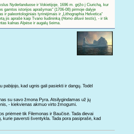
slus Nyderlanduose ir Vokietijoje, 1696 m. grįžo į Ciurichą, kur
os gamtos istorijos aprašymas“ (1706-08) pirmoje dalyje
ir paleontologiniais tyrinėjimais ir „Lithographia Helvetica“
ą jis aprašė kaip Tvano liudininką (
Homo diluvii testis
), - ir tik
intas kalnas Alpėse ir augalų šeima.
 pabijojo, kad ugnis gali pasiekti ir dangų. Todėl
onas su savo žmona Pyra. Atsilygindamas už jų
menis, - kiekvienas akmuo virto žmogumi.
Juos priėmeė tik Filemonas ir Baučisė. Tada dievai
ių, kurie paversti šventykla. Tada pora pasiprašė, kad