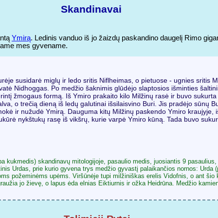
Skandinavai
antą
Ymirą
. Ledinis vanduo iš jo žaizdų paskandino daugelį Rimo gigan
kuriame mes gyvename.
ėje susidarė miglų ir ledo sritis Niflheimas, o pietuose - ugnies sritis
i gyvatė Nidhoggas. Po medžio šaknimis glūdėjo slaptosios išminties šalti
 turintį žmogaus formą. Iš Ymiro prakaito kilo Milžinų rasė ir buvo sukur
alva, o trečią dieną iš ledų galutinai išsilaisvino Buri. Jis pradėjo sūnų 
simokė ir nužudė Ymirą. Dauguma kitų Milžinų paskendo Ymiro kraujyje, iš
 sukūrė nykštukų rasę iš vikšrų, kurie varpė Ymiro kūną. Tada buvo sukur
rba kukmedis) skandinavų mitologijoje, pasaulio medis, juosiantis 9 pasaulius, i
nis Urdas, prie kurio gyvena trys medžio gyvastį palaikančios nornos: Urda (pra
visoms požeminėms upėms. Viršūnėje tupi milžiniškas erelis Vidofnis, o ant šio
ie graužia jo žievę, o lapus ėda elnias Eiktiurnis ir ožka Heidrūna. Medžio kam