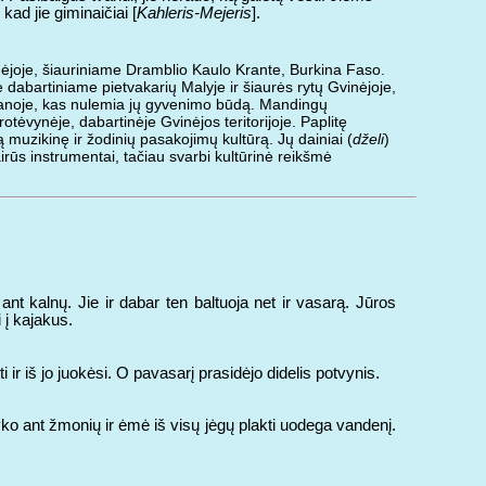
kad jie giminaičiai [
Kahleris-Mejeris
].
nėjoje, šiauriniame Dramblio Kaulo Krante, Burkina Faso.
dabartiniame pietvakarių Malyje ir šiaurės rytų Gvinėjoje,
anoje, kas nulemia jų gyvenimo būdą. Mandingų
tėvynėje, dabartinėje Gvinėjos teritorijoje. Paplitę
ą muzikinę ir žodinių pasakojimų kultūrą. Jų dainiai (
dželi
)
rūs instrumentai, tačiau svarbi kultūrinė reikšmė
ant kalnų. Jie ir dabar ten baltuoja net ir vasarą. Jūros
i į kajakus.
r iš jo juokėsi. O pavasarį prasidėjo didelis potvynis.
yko ant žmonių ir ėmė iš visų jėgų plakti uodega vandenį.