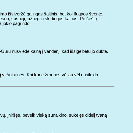
o išsiveržė galingas šaltinis, bet kol Ifugaos šventė,
 sesuo, suspėję užbėgti į skirtingus kalnus. Po šešių
 jokio pagrindo.
Guru nusviedė kalną į vandenį, kad išsigelbėtų jo duktė.
į viršukalnes. Kai kurie žmonės vėliau vėl nusileido
, įniršęs, beveik viską sunaikino, sukėlęs didelį tvaną