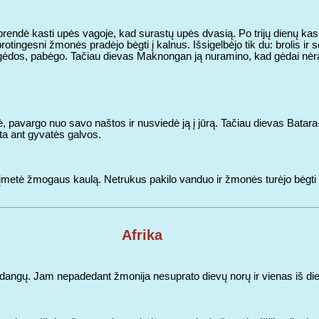
ndė kasti upės vagoje, kad surastų upės dvasią. Po trijų dienų kasim
rotingesni žmonės pradėjo bėgti į kalnus. Išsigelbėjo tik du: brolis ir
 gėdos, pabėgo. Tačiau dievas Maknongan ją nuramino, kad gėdai nėra
 pavargo nuo savo naštos ir nusviedė ją į jūrą. Tačiau dievas Batara-
ta ant gyvatės galvos.
į įmetė žmogaus kaulą. Netrukus pakilo vanduo ir žmonės turėjo bėgti 
Afrika
ngų. Jam nepadedant žmonija nesuprato dievų norų ir vienas iš dievų