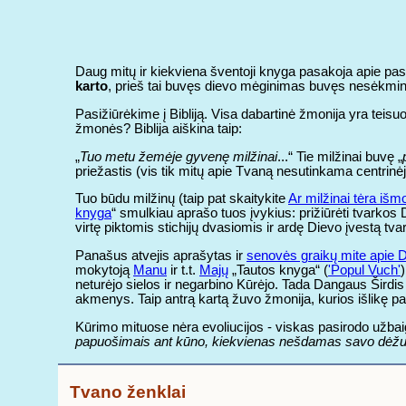
Daug mitų ir kiekviena šventoji knyga pasakoja apie pas
karto
, prieš tai buvęs dievo mėginimas buvęs nesėkmi
Pasižiūrėkime į Bibliją. Visa dabartinė žmonija yra teis
žmonės? Biblija aiškina taip:
„
Tuo metu žemėje gyvenę milžinai
...“ Tie milžinai buvę „
priežastis (vis tik mitų apie Tvaną nesutinkama centrinėje 
Tuo būdu milžinų (taip pat skaitykite
Ar milžinai tėra iš
knyga
“ smulkiau aprašo tuos įvykius: prižiūrėti tvarko
virtę piktomis stichijų dvasiomis ir ardę Dievo įvestą 
Panašus atvejis aprašytas ir
senovės graikų mite apie D
mokytoją
Manu
ir t.t.
Majų
„Tautos knyga“ (
'Popul Vuch'
neturėjo sielos ir negarbino Kūrėjo. Tada Dangaus Širdi
akmenys. Taip antrą kartą žuvo žmonija, kurios išlikę p
Kūrimo mituose nėra evoliucijos - viskas pasirodo užba
papuošimais ant kūno, kiekvienas nešdamas savo dėžut
Tvano ženklai