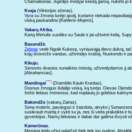
Chamaleonas, išgirdęs medyje keistą garsą, nukirto jo k
Kvaja
(Viktorijos ežeras).
Vyra su žmona turėjo ąsotį, kuriame niekada nepasibaigda
viską paskandino [
Kahleris-Mejeris
].
Vakarų Afrika.
Kartą Mėnulis susitiko su Saule ir jai užtvėrė kelią. Sup
Basondžė
.
Zebras
vedė Ngolė Kukesę, vyriausiąją dievo dukrą, tači
kojų išsiveržė vanduo, užtvindęs kraštą. Nuskendo ir pat
Kikuju
.
Senovės dvasios sunaikino miestą, užtvindydamos jį alum
[
Abrahamsas
].
***)
Mandingai
(Dramblio Kaulo Krantas).
Dosnus žmogus išdalijo viską, ką turėjo. Dievas Ojendė g
šešis lietaus mėnesius, kad nuplautų jo gobšius kaimyn
Bakondžo
(vakarų Zairas).
Sena moteris, pavargusi ir žaizdota, atvyko į Sonanzenz
susikrauti mantą ir vykti su ja, nes ši vieta prakeikta ir
gyventojus. Namų liekanas ir dabar dar galima išvysti e
Kamerūnas
.
Mergina leido ožiui palaižyti šiek tiek jos pudros. Atsidė