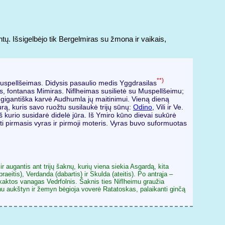
tų. Išsigelbėjo tik Bergelmiras su žmona ir vaikais,
**)
 Muspellšeimas. Didysis pasaulio medis Yggdrasilas
nis, fontanas Mimiras. Niflheimas susilietė su Muspellšeimu;
ta gigantiška karvė Audhumla jų maitinimui. Vieną dieną
Burą, kuris savo ruožtu susilaukė trijų sūnų:
Odino
, Vili ir Ve.
 kurio susidarė didelė jūra. Iš Ymiro kūno dievai sukūrė
ti pirmasis vyras ir pirmoji moteris. Vyras buvo suformuotas
r augantis ant trijų šaknų, kurių viena siekia Asgardą, kita
eitis), Verdanda (dabartis) ir Skulda (ateitis). Po antrąja –
 kaktos vanagas Vedrfolnis. Šaknis ties Niflheimu graužia
ienu aukštyn ir žemyn bėgioja voverė Ratatoskas, palaikanti ginčą