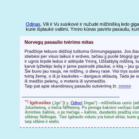
Odinas
, Vili ir Vu susikovė ir nužudė milžinišką ledo gig
kurie išplaukė valtimi. Ymiro kūnas pavirto pasauliu, 
Norvegų pasaulio tvėrimo mitas
Pradžioje tebuvo didžioji tuštuma Ginnungagapas. Jos šiaur
stiebėsi per visus laikus ir erdves, tačiau jį puolė blogoj
ir ugnis tirpdė ledus ir atitirpdė Ymirą, Užšaldytą milžiną,
karvė lyžtelėjo ledą ir jame pasirodė plaukai, o kitą – jau g
Šie buvo jau nauja, ne milžinų, o dievų rasė. Visi trys su
tvirtą žemę, o iš jo kaukolės – dangaus skliautą. Tada jie
iš medžio pelenų, o moteris iš vynmedžio.
Taip pat apie skandinavų pasaulio sutvėrimą žr.
>>>>>
**)
Igdrasilas
(„Igo“ [t.y.
Odino
] žirgas“) - milžiniškas uosis (a
Jotunheimą, o trečia Niflheimą. Po pirmąja šaknimi veržiasi šalti
išminties šaltinis, o po trečiąja – šaltinis, duodantis pradžią 
slibinas Nidhogas. Ties Igdrasilo viduriu yra keturi elniai, kur
tarp slibino ir erelio.