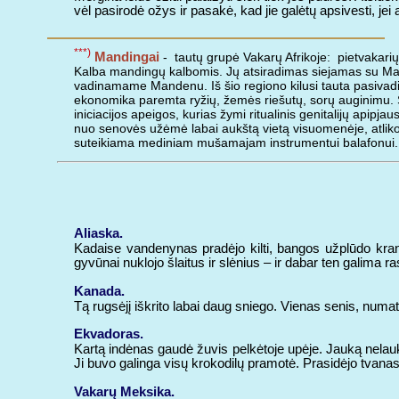
vėl pasirodė ožys ir pasakė, kad jie galėtų apsivesti, jei
***)
Mandingai
- tautų grupė Vakarų Afrikoje: pietvakarių
Kalba mandingų kalbomis. Jų atsiradimas siejamas su Malio
vadinamame Mandenu. Iš šio regiono kilusi tauta pasiva
ekonomika paremta ryžių, žemės riešutų, sorų auginimu. Sen
iniciacijos apeigos, kurias žymi ritualinis genitalijų apip
nuo senovės užėmė labai aukštą vietą visuomenėje, atliko s
suteikiama mediniam mušamajam instrumentui balafonui. D
Aliaska.
Kadaise vandenynas pradėjo kilti, bangos užplūdo krantą.
gyvūnai nuklojo šlaitus ir slėnius – ir dabar ten galima ras
Kanada.
Tą rugsėjį iškrito labai daug sniego. Vienas senis, numa
Ekvadoras.
Kartą indėnas gaudė žuvis pelkėtoje upėje. Jauką nelaukt
Ji buvo galinga visų krokodilų pramotė. Prasidėjo tvanas
Vakarų Meksika.