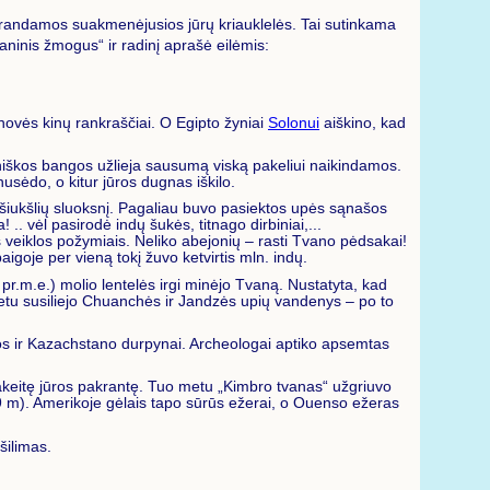
se randamos suakmenėjusios jūrų kriauklelės. Tai sutinkama
vaninis žmogus“ ir radinį aprašė eilėmis:
enovės kinų rankraščiai. O Egipto žyniai
Solonui
aiškino, kad
iniškos bangos užlieja sausumą viską pakeliui naikindamos.
nusėdo, o kitur jūros dugnas iškilo.
šiukšlių sluoksnį. Pagaliau buvo pasiektos upės sąnašos
. vėl pasirodė indų šukės, titnago dirbiniai,...
s veiklos požymiais. Neliko abejonių – rasti Tvano pėdsakai!
aigoje per vieną tokį žuvo ketvirtis mln. indų.
pr.m.e.) molio lentelės irgi minėjo Tvaną. Nustatyta, kad
 metu susiliejo Chuanchės ir Jandzės upių vandenys – po to
opos ir Kazachstano durpynai. Archeologai aptiko apsemtas
pakeitę jūros pakrantę. Tuo metu „Kimbro tvanas“ užgriuvo
i 9 m). Amerikoje gėlais tapo sūrūs ežerai, o Ouenso ežeras
šilimas.