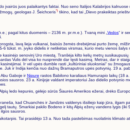
odo įvairūs juos palaikantys faktai. Nuo seno Italijos Kalabrijos kalnuo
*)
ą žmogų, geologas J. Šeichceris
tikino, kad tai „Dievo prakeiktas priešt
e.; pagal kitus duomenis – 2136 m. pr.m.e.). Tvaną mini „
Vedos
“ ir s
i.
progsta, lavą lieja vulkanai, baisūs žemės drebėjimai purto žemę, milž
-6 tūkst. m. įvyko didelis ir netikėtas virsmas, kurio metu vienos šalys 
kasinėjo senovinį Uro miestą. Tranšėja kilto kelių metrų susikaupusių 
s Vulis dėl visa ko nusprendė dar tęsti kasimą. Metras, dar ir staiga! .
asinėjimai. Ir vėl upės dumble rasti „kultūriniai sluoksniai“ su žmogau
nyje. Juk ir Indija kenčia nuo dažnų Bramaputros upės potvynių. 19 a. pab
 Abu Gaboje ir
Nipure
rastos Babilono karaliaus Hamurapio laikų (18 a. 
kusios sausros. 23 a. Kinijoje valdant imperatoriui Jao didelio potvynio
mes.
ugo Alpių ledo kepurės, gėlėjo sūrūs Šiaurės Amerikos ežerai, drėko Eur
s praneša, kad Chuanchės ir Jandzės valdenys išsiliejo kaip jūra, ilgam 
elį tautų. Smarkiai pakilo Bodeno ir kitų Alpių ežerų vandens lygis (ik
 ilgos sausros.
aikotarpis. Tai prasidėjo 13 a. Nuo tada pastebimas nuolatinis klimato at