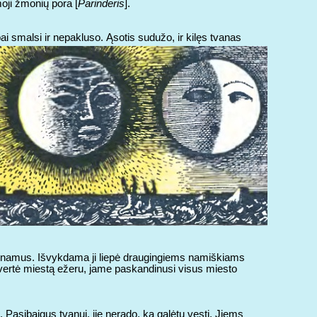
oji žmonių pora [
Parinderis
].
ai smalsi ir nepakluso. Ąsotis sudužo, ir kilęs tvanas
nus namus. Išvykdama ji liepė draugingiems namiškiams
i pavertė miestą ežeru, jame paskandinusi visus miesto
. Pasibaigus tvanui, jie nerado, ką galėtų vesti. Jiems