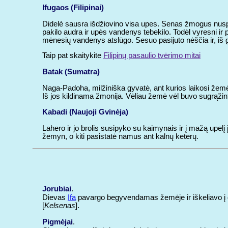
Ifugaos (Filipinai)
Didelė sausra išdžiovino visa upes. Senas žmogus nuspre
pakilo audra ir upės vandenys tebekilo. Todėl vyresni ir p
mėnesių vandenys atslūgo. Sesuo pasijuto nėščia ir, iš
Taip pat skaitykite
Filipinų pasaulio tvėrimo mitai
Batak (Sumatra)
Naga-Padoha, milžiniška gyvatė, ant kurios laikosi žemė,
Iš jos kildinama žmonija. Vėliau žemė vėl buvo sugrąžin
Kabadi (Naujoji Gvinėja)
Lahero ir jo brolis susipyko su kaimynais ir į mažą upel
žemyn, o kiti pasistatė namus ant kalnų keterų.
Jorubiai
.
Dievas
Ifa
pavargo begyvendamas žemėje ir iškeliavo į da
[
Kelsenas
].
Pigmėjai
.