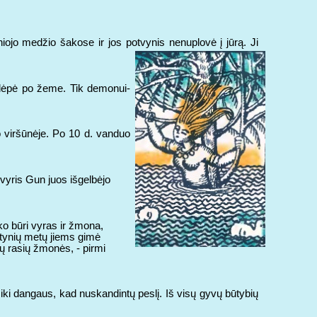
iniojo medžio šakose ir jos potvynis nenuplovė į jūrą. Ji
islėpė po žeme. Tik demonui-
no viršūnėje. Po 10 d. vanduo
vyris Gun juos išgelbėjo
iko būri vyras ir žmona,
eptynių metų jiems gimė
gų rasių žmonės, - pirmi
s iki dangaus, kad nuskandintų peslį. Iš visų gyvų būtybių