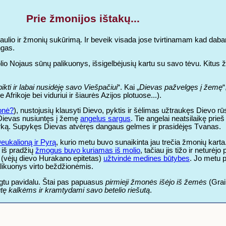
Prie žmonijos ištakų...
aulio ir žmonių sukūrimą. Ir beveik visada jose tvirtinamam kad dab
ngas.
uolio Nojaus sūnų palikuonys, išsigelbėjusių kartu su savo tėvu. Kit
pikti ir labai nusidėję savo Viešpačiui
“. Kai „
Dievas pažvelgęs į žemę
“
Afrikoje bei viduriui ir šiaurės Azijos plotuose...).
monė?
), nustojusių klausyti Dievo, pyktis ir šėlimas užtraukęs Dievo rūs
s Dievas nusiuntęs į žemę
angelus sargus
. Tie angelai neatsilaikę prie
tvarką. Supykęs Dievas atvėręs dangaus gelmes ir prasidėjęs Tvanas.
eukalioną ir Pyrą
, kurio metu buvo sunaikinta jau trečia žmonių karta. 
) iš pradžių
žmogus buvo kuriamas iš molio
, tačiau jis tižo ir neturėjo
s (vėjų dievo Hurakano epitetas)
užtvindė medines būtybes
. Jo metu p
alikuonys virto beždžionėmis.
igtu pavidalu. Štai pas papuasus
pirmieji žmonės išėjo iš žemės
(Grai
ę kalkėms ir kramtydami savo betelio riešutą
.