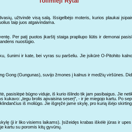
Tolimieji Rytai
vasių, užtvindė visą salą. Išsigelbėjo moteris, kurios plaukai įsipa
lius taip juos atgaivindama.
ntę. Per patį puotos įkarštį staiga prapliupo liūtis ir demonai pas
 vandens nuoslūgio.
iuku, šunimi ir kate, bei vyras su paršeliu. Jie įsikūrė O-Pitohito kal
ng Gong (Gungunas), suvijo žmones į kalnus ir medžių viršūnes. Did
ytė, pasislėpė būgno viduje, iš kurio išlindo tik jam pasibaigus. Jie net
ms kukavo: „tegu brolis apvaisina seserį“, - ir jie miegojo kartu. Po s
sklindančius iš moliūgo. Jie išgręžė jame skylę, pro kurią išėjo skirtin
kylę (ji ir liko visiems laikams). Įsižeidęs krabas iškėlė jūras ir upe
žėje kartu su poromis kitų gyvūnų.