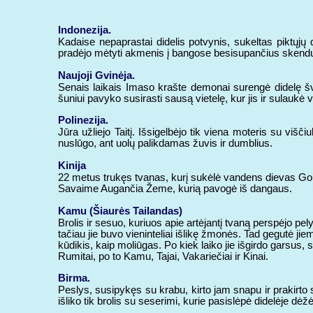
Indonezija.
Kadaise nepaprastai didelis potvynis, sukeltas piktųjų d
pradėjo mėtyti akmenis į bangose besisupančius skenduo
Naujoji Gvinėja.
Senais laikais Imaso krašte demonai surengė didelę šve
šuniui pavyko susirasti sausą vietelę, kur jis ir sulaukė
Polinezija.
Jūra užliejo Taitį. Išsigelbėjo tik viena moteris su višč
nuslūgo, ant uolų palikdamas žuvis ir dumblius.
Kinija
22 metus trukęs tvanas, kurį sukėlė vandens dievas Go
Savaime Augančia Žeme, kurią pavogė iš dangaus.
Kamu (Šiaurės Tailandas)
Brolis ir sesuo, kuriuos apie artėjantį tvaną perspėjo pel
tačiau jie buvo vieninteliai išlikę žmonės. Tad gegutė jie
kūdikis, kaip moliūgas. Po kiek laiko jie išgirdo garsus, 
Rumitai, po to Kamu, Tajai, Vakariečiai ir Kinai.
Birma.
Peslys, susipykęs su krabu, kirto jam snapu ir prakirto s
išliko tik brolis su seserimi, kurie pasislėpė didelėje dė