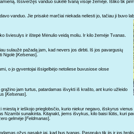
amieną. Išsiveržęs vanduo sukėlė tvaną visoje žemėje. Išliko tik pirm
vo vanduo. Jie prisakė marčiai niekada neliesti jo, tačiau ji buvo lab
yko šviesulys ir ištepė Mėnulio veidą moliu. Ir kilo žemėje Tvanas.
au sulaužė pažadą jam, kad nevers jos dirbti. Iš jos pavargusių
i Ngolė [
Kelsenas
].
i, o jo gyventojai išsigelbėjo netoliese buvusiose olose
rąžino jam turtus, patardamas išvykti iš krašto, ant kurio užleido
us [
Kelsenas
].
i miestą ir ieškojo prieglobsčio, kurio niekur negavo, išskyrus vie
 bus Nzambi sunaikinta. Kitąnakt, jiems išvykus, kilo baisi liūtis, kur
žero gelmėje [
Feldmanas
].
kodamas ožys pasakė jai, kad bus tvanas. Paspruko tik jis ir jos brolis