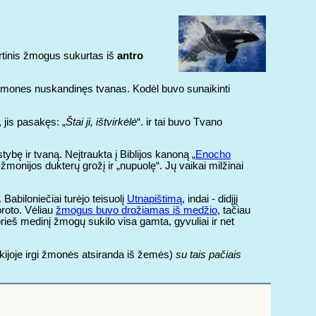
artinis žmogus sukurtas iš
antro
us žmones nuskandinęs tvanas. Kodėl buvo sunaikinti
, jis pasakęs: „
Štai ji, ištvirkėlė
“. ir tai buvo Tvano
tybę ir tvaną. Neįtraukta į Biblijos kanoną „
Enocho
š žmonijos dukterų grožį ir „nupuolę“. Jų vaikai milžinai
Babiloniečiai turėjo teisuolį
Utnapištimą
, indai - didįjį
 proto. Vėliau
žmogus buvo drožiamas iš medžio
, tačiau
rieš medinį žmogų sukilo visa gamta, gyvuliai ir net
kijoje irgi žmonės atsiranda iš žemės)
su tais pačiais