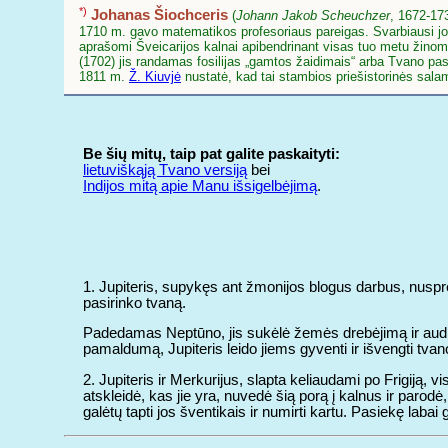
*)
Johanas Šiochceris
(
Johann Jakob Scheuchzer
, 1672-173
1710 m. gavo matematikos profesoriaus pareigas. Svarbiausi jo 
aprašomi Šveicarijos kalnai apibendrinant visas tuo metu žinomas 
(1702) jis randamas fosilijas „gamtos žaidimais“ arba Tvano p
1811 m.
Ž. Kiuvjė
nustatė, kad tai stambios priešistorinės sal
Be šių mitų, taip pat galite paskaityti:
lietuviškąją Tvano versiją
bei
Indijos mitą apie Manu išsigelbėjimą
.
1
. Jupiteris, supykęs ant žmonijos blogus darbus, nuspren
pasirinko tvaną.
Padedamas Neptūno, jis sukėlė žemės drebėjimą ir audr
pamaldumą, Jupiteris leido jiems gyventi ir išvengti tv
2
. Jupiteris ir Merkurijus, slapta keliaudami po Frigiją,
atskleidė, kas jie yra, nuvedė šią porą į kalnus ir parodė
galėtų tapti jos šventikais ir numirti kartu. Pasiekę labai 