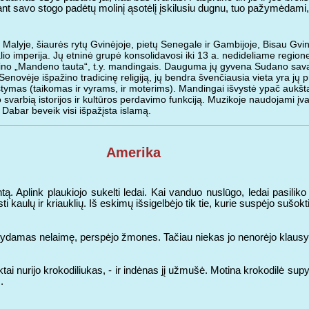
 ant savo stogo padėtų molinį ąsotėlį įskilusiu dugnu, tuo pažymėdami, 
 Malyje, šiaurės rytų Gvinėjoje, pietų Senegale ir Gambijoje, Bisau Gvi
 imperija. Jų etninė grupė konsolidavosi iki 13 a. nedideliame regione 
dino „Mandeno tauta“, t.y. mandingais. Dauguma jų gyvena Sudano sav
ovėje išpažino tradicinę religiją, jų bendra švenčiausia vieta yra jų pro
jaustymas (taikomas ir vyrams, ir moterims). Mandingai išvystė ypač aukšt
varbią istorijos ir kultūros perdavimo funkciją. Muzikoje naudojami įvai
abar beveik visi išpažįsta islamą.
Amerika
 Aplink plaukiojo sukelti ledai. Kai vanduo nuslūgo, ledai pasiliko 
ti kaulų ir kriauklių. Iš eskimų išsigelbėjo tik tie, kurie suspėjo sušokt
tydamas nelaimę, perspėjo žmones. Tačiau niekas jo nenorėjo klausyti i
ai nurijo krokodiliukas, - ir indėnas jį užmušė. Motina krokodilė sup
.