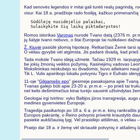
Kad senovės legendos ir mitai gali turėti realų pagrindą, r
visur. Kai 18 a. pradžioje rado fosiliją, kažkuo primenanči
Sūdūlėję nusidėjėlio palaikai,

Romos istorikas
Varonas
nurodė Tvano datą (2376 m. pr.m.
jų šalyje tvano nebuvo, o štai Europoje tai nutikdavo dažna
Ž. Kiuvjė
pasiūlė įdomią hipotezę. Retkarčiais Žemė tarsi s
O vėliau gyvybė vėl atgimsta. Jis padarė išvadą, kad prieš 5
Tada moksle Tvano idėją užmetė. Tačiau 1929 m. tarpupyje 
be jokių žmonių veiklos požymių. Kasinėjimų vadovas Leonarda
Mokslininkas neskubėjo su išvadomis, buvo atliekami nauji k
Tik L. Vulis apsiribojo lokaliu potvyniu Tigro ir Eufrato slė
11-oje “
Gilgamešo epo
” giesmėje pasakojama apie Tvaną.
Tvanas galėjo būti apie 23-20 a. pr.m.e. – po prieš tai tru
net kelis dešimtmečius kinai turėjo sausinti užtvindytas že
Geologai irgi tvirtino: vyko Baltijos jūros transgresija, a
medines gyvenvietes Europoje.
Tragedija pasikartojo po 18 a. 6 a. pr.m.e. kinų rankrašti
Europos pakrantę, o Reino potvynis privertė kraustytis daug
pasiekė aukščiausią lygį. Vėl prasidėjo atšilimas, o vėliau –
Praėjo dar 18 a. ir žemę vėl skriaudė potvynių ir atšalimų l