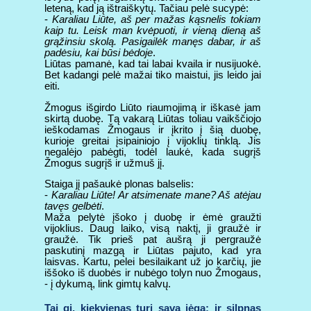
leteną, kad ją ištraiškytų. Tačiau pelė sucypė:
-
Karaliau Liūte, aš per mažas kąsnelis tokiam
kaip tu. Leisk man kvėpuoti, ir vieną dieną aš
grąžinsiu skolą. Pasigailėk manęs dabar, ir aš
padėsiu, kai būsi bėdoje
.
Liūtas pamanė, kad tai labai kvaila ir nusijuokė.
Bet kadangi pelė mažai tiko maistui, jis leido jai
eiti.
Žmogus išgirdo Liūto riaumojimą ir iškasė jam
skirtą duobę. Tą vakarą Liūtas toliau vaikščiojo
ieškodamas Žmogaus ir įkrito į šią duobę,
kurioje greitai įsipainiojo į vijoklių tinklą. Jis
negalėjo pabėgti, todėl laukė, kada sugrįš
Žmogus sugrįš ir užmuš jį.
Staiga jį pašaukė plonas balselis:
-
Karaliau Liūte! Ar atsimenate mane? Aš atėjau
tavęs gelbėti
.
Maža pelytė įšoko į duobę ir ėmė graužti
vijoklius. Daug laiko, visą naktį, ji graužė ir
graužė. Tik prieš pat aušrą ji pergraužė
paskutinį mazgą ir Liūtas pajuto, kad yra
laisvas. Kartu, pelei besilaikant už jo karčių, jie
iššoko iš duobės ir nubėgo tolyn nuo Žmogaus,
- į dykumą, link gimtų kalvų.
Tai gi, kiekvienas turi savą jėgą; ir silpnas