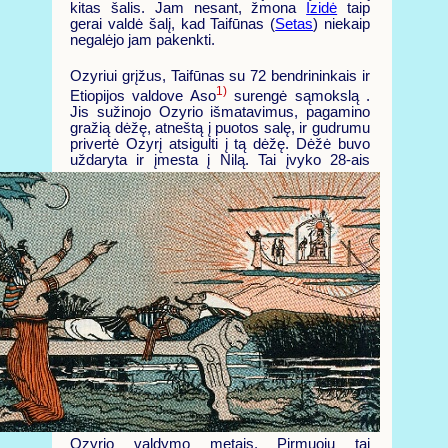
kitas šalis. Jam nesant, žmona
Izidė
taip
gerai valdė šalį, kad Taifūnas (
Setas
) niekaip
negalėjo jam pakenkti.
Ozyriui grįžus, Taifūnas su 72 bendrininkais ir
1)
Etiopijos valdove Aso
surengė sąmokslą .
Jis sužinojo Ozyrio išmatavimus, pagamino
gražią dėžę, atneštą į puotos salę, ir gudrumu
privertė Ozyrį atsigulti į tą dėžę. Dėžė buvo
uždaryta ir įmesta į Nilą.
Tai įvyko 28-ais
Ozyrio valdymo metais. Pirmuoju tai