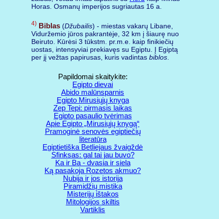
Horas. Osmanų imperijos sugriautas 16 a.
4)
Biblas
(
Džubailis
) - miestas vakarų Libane,
Viduržemio jūros pakrantėje, 32 km į šiaurę nuo
Beiruto. Kūrėsi 3 tūkstm. pr.m.e. kaip finikiečių
uostas, intensyviai prekiavęs su Egiptu. Į Egiptą
per jį vežtas papirusas, kuris vadintas
biblos
.
Papildomai skaitykite:
Egipto dievai
Abido malūnsparnis
Egipto Mirusiųjų knyga
Zep Tepi: pirmasis laikas
Egipto pasaulio tvėrimas
Apie Egipto „Mirusiųjų knygą“
Pramoginė senovės egiptiečių
literatūra
Egiptietiška Betliejaus žvaigždė
Sfinksas: gal tai jau buvo?
Ka ir Ba - dvasia ir siela
Ką pasakoja Rozetos akmuo?
Nubija ir jos istorija
Piramidžių mistika
Misterijų ištakos
Mitologijos skiltis
Vartiklis