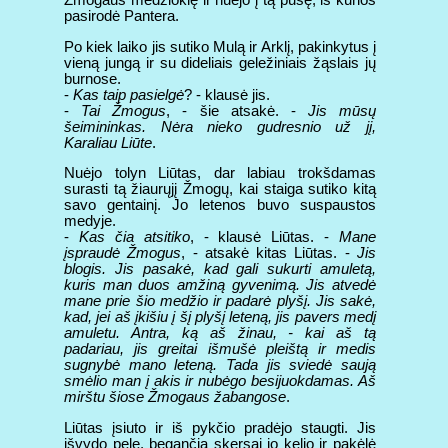
pasirodė Pantera.
Po kiek laiko jis sutiko Mulą ir Arklį, pakinkytus į
vieną jungą ir su dideliais geležiniais žąslais jų
burnose.
-
Kas taip pasielgė
? - klausė jis.
-
Tai Žmogus
, - šie atsakė. -
Jis mūsų
šeimininkas. Nėra nieko gudresnio už jį,
Karaliau Liūte
.
Nuėjo tolyn Liūtas, dar labiau trokšdamas
surasti tą žiaurųjį Žmogų, kai staiga sutiko kitą
savo gentainį. Jo letenos buvo suspaustos
medyje.
-
Kas čia atsitiko
, - klausė Liūtas. -
Mane
įspraudė Žmogus
, - atsakė kitas Liūtas. -
Jis
blogis. Jis pasakė, kad gali sukurti amuletą,
kuris man duos amžiną gyvenimą. Jis atvedė
mane prie šio medžio ir padarė plyšį. Jis sakė,
kad, jei aš įkišiu į šį plyšį leteną, jis pavers medį
amuletu. Antra, ką aš žinau, - kai aš tą
padariau, jis greitai išmušė pleištą ir medis
sugnybė mano leteną. Tada jis sviedė saują
smėlio man į akis ir nubėgo besijuokdamas. Aš
mirštu šiose Žmogaus žabangose
.
Liūtas įsiuto ir iš pykčio pradėjo staugti. Jis
išvydo pelę, begančią skersai jo kelio ir pakėlė