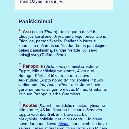
mirs Ozyris, mirs ir jie.
Paaiškinimai
1)
Aso
(kitaip
Thueri
) - teisingumo deivė ir
Etiopijos karalienė. Ji yra pietų vėjo, pučiančio iš
Etiopijos, personifikacija. Pučiančio kartu su
khamsinu nešamas smėlis duoda tos pasakojimo
dalies paaiškinimą, kurioje Neftidė lydi savo
baisųjį vyrą (Taifūną-Setą).
2)
Panopolis
(
Achmimas
) - miestas vidurio
Egipte, Nilo dešiniajame krante, 4 km nuo
Suhago. Kūrėsi 3 tūkstm. pr.m.e., buvo
Aukštutinio Egipto nomo (Mino) sostine ir buvo
vadinamas
Ipu, Apu
ir
Khent-min
. Jame buvo
garbinamas vaisingumo
dievas Minas
. Graikams
jis buvo Panopolis arba Chemisas.
3)
Koptas
(
Kiftas
) – nedidelis miestas rytiniame
Nilo krante, 43 km šiauriau Liuksoro. Senovės
Egipte vadintas
Gebtu
ir buvo svarbiu
prekybiniu, politiniu ir religiniu centru. Jo dievu
buvo dangaus dievas
Minas
, kurio simboliu buvo
žaibas; vėliau imtas tapatinti su
Horu
kaip Minas-