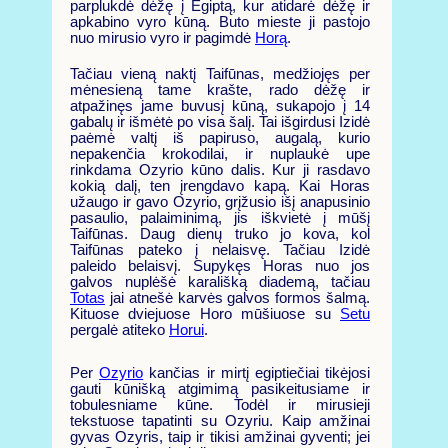
parplukdė dėžę į Egiptą, kur atidarė dėžę ir
apkabino vyro kūną. Buto mieste ji pastojo
nuo mirusio vyro ir pagimdė
Horą
.
Tačiau vieną naktį Taifūnas, medžiojęs per
mėnesieną tame krašte, rado dėžę ir
atpažinęs jame buvusį kūną, sukapojo į 14
gabalų ir išmėtė po visa šalį. Tai išgirdusi Izidė
paėmė valtį iš papiruso, augalą, kurio
nepakenčia krokodilai, ir nuplaukė upe
rinkdama Ozyrio kūno dalis. Kur ji rasdavo
kokią dalį, ten įrengdavo kapą. Kai Horas
užaugo ir gavo Ozyrio, grįžusio išį anapusinio
pasaulio, palaiminimą, jis iškvietė į mūšį
Taifūnas. Daug dienų truko jo kova, kol
Taifūnas pateko į nelaisvę. Tačiau Izidė
paleido belaisvį. Supykęs Horas nuo jos
galvos nuplėšė karališką diademą, tačiau
Totas
jai atnešė karvės galvos formos šalmą.
Kituose dviejuose Horo mūšiuose su
Setu
pergalė atiteko
Horui
.
Per
Ozyrio
kančias ir mirtį egiptiečiai tikėjosi
gauti kūnišką atgimimą pasikeitusiame ir
tobulesniame kūne. Todėl ir mirusieji
tekstuose tapatinti su Ozyriu. Kaip amžinai
gyvas Ozyris, taip ir tikisi amžinai gyventi; jei