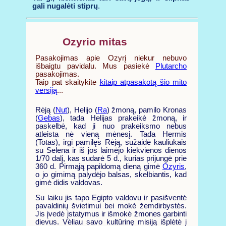
gali nugalėti stiprų
.
Ozyrio mitas
Pasakojimas apie Ozyrį niekur nebuvo
išbaigtu pavidalu. Mus pasiekė
Plutarcho
pasakojimas.
Taip pat skaitykite
kitaip atpasakotą šio mito
versiją
...
Rėją (
Nut
), Helijo (
Ra
) žmoną, pamilo Kronas
(
Gebas
), tada Helijas prakeikė žmoną, ir
paskelbė, kad ji nuo prakeiksmo nebus
atleista nė vieną mėnesį. Tada Hermis
(Totas), irgi pamilęs Rėją, sužaidė kauliukais
su Selena ir iš jos laimėjo kiekvienos dienos
1/70 dalį, kas sudarė 5 d., kurias prijungė prie
360 d. Pirmąją papildomą dieną gimė
Ozyris
,
o jo gimimą palydėjo balsas, skelbiantis, kad
gimė didis valdovas.
Su laiku jis tapo Egipto valdovu ir pasišventė
pavaldinių švietimui bei mokė žemdirbystės.
Jis įvedė įstatymus ir išmokė žmones garbinti
dievus. Vėliau savo kultūrinę misiją išplėtė į