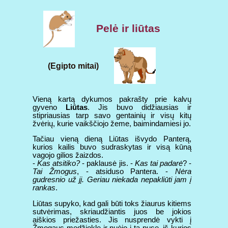
Pelė ir liūtas
(Egipto mitai)
Vieną kartą dykumos pakrašty prie kalvų
gyveno
Liūtas
. Jis buvo didžiausias ir
stipriausias tarp savo gentainių ir visų kitų
žvėrių, kurie vaikščiojo žeme, baimindamiesi jo.
Tačiau vieną dieną Liūtas išvydo Panterą,
kurios kailis buvo sudraskytas ir visą kūną
vagojo gilios žaizdos.
-
Kas atsitiko?
- paklausė jis. -
Kas tai padarė
? -
Tai Žmogus
, - atsiduso Pantera. -
Nėra
gudresnio už jį. Geriau niekada nepakliūti jam į
rankas
.
Liūtas supyko, kad gali būti toks žiaurus kitiems
sutvėrimas, skriaudžiantis juos be jokios
aiškios priežasties. Jis nusprendė vykti į
Žmogaus medžioklę ir nuėjo į tą pusę, iš kurios