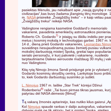
pasiektas Mėnulis, jau nekalbant apie „naują gyvybę ir n
civilizacijas“,kas buvo žadama įžanginių titrų monologe. 
m.
NASA
prisireikė „Žvaigždžių treko“ – ir kaip vėliau paa
„Žvaigždžių trekui“ reikėjo NASA.
Vašingtone rengiama kasmetinė Goddard'o memorialo
vakarienė, pavadinta amerikiečių astronautikos pionieria
7)
Roberto Ch. Godardo
ir įstaigų su iškiliu indėliu per pra
metus į kosminį mokslą ir technologijas garbei. 1967 m. 
14 d., dieną prieš Godardo vakarienės,
Leonardas Nimoj
suvaidinęs nesujaudinamą pusiau žemietį-pusiau vulkanie
mokslinį darbuotoją misterį Spoką, greitai tapo populiaria
serialo personažu, ir kurį pakvietė į vakarienę, nusileido
tarptautiniame Daleso aerouoste maždaug 30 mylių į va
nuo Vašingtono.
Kitą rytą Nimojo žmona Sendi prisijungė prie jo vykstant į
Godardo kosminių skrydžių centrą. Lankytojai buvo priblo
to, kiek Godardo darbuotojų susirinko jo sutikti.
L. Nimojus
1967 m. laiške „Star Trek“ kūrėjui Džinui
8)
Rodenberiui
rašė: „Tai buvo pirmas tikras jausmas, kurį
patyriau dėl NASA dėmesio [filmui]“
T
ą vakarą žmonės aptarinėjo, kas nutiko kilus gaisrui „Ap
Kol
Nimojus
spaudė rankas ir dalijo autografus, vakarien
dalyviai matė ne tik aktorių, bet ir misterį Spoką, ateities