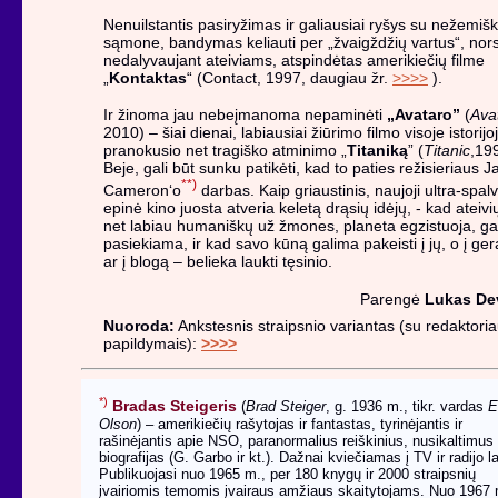
Nenuilstantis pasiryžimas ir galiausiai ryšys su nežemiš
sąmone, bandymas keliauti per „žvaigždžių vartus“, nors
nedalyvaujant ateiviams, atspindėtas amerikiečių filme
„
Kontaktas
“ (Contact, 1997, daugiau žr.
>>>>
).
Ir žinoma jau nebeįmanoma nepaminėti
„Avataro”
(
Ava
2010) – šiai dienai, labiausiai žiūrimo filmo visoje istorijo
pranokusio net tragiško atminimo „
Titaniką
” (
Titanic
,19
Beje, gali būt sunku patikėti, kad to paties režisieriaus 
**)
Cameron‘o
darbas. Kaip griaustinis, naujoji ultra-spal
epinė kino juosta atveria keletą drąsių idėjų, - kad ateivi
net labiau humaniškų už žmones, planeta egzistuoja, gal
pasiekiama, ir kad savo kūną galima pakeisti į jų, o į gerą
ar į blogą – belieka laukti tęsinio.
Parengė
Lukas De
Nuoroda:
Ankstesnis straipsnio variantas (su redaktori
papildymais):
>>>>
*)
Bradas Steigeris
(
Brad Steiger
, g. 1936 m., tikr. vardas
E
Olson
) – amerikiečių rašytojas ir fantastas, tyrinėjantis ir
rašinėjantis apie NSO, paranormalius reiškinius, nusikaltimus 
biografijas (G. Garbo ir kt.). Dažnai kviečiamas į TV ir radijo l
Publikuojasi nuo 1965 m., per 180 knygų ir 2000 straipsnių
įvairiomis temomis įvairaus amžiaus skaitytojams. Nuo 1967 