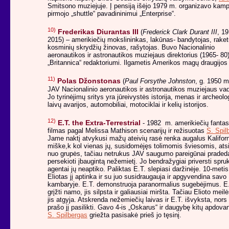
Smitsono muziejuje. Į pensiją išėjo 1979 m. organizavo kamp
pirmojo „shuttle“ pavadininimui „Enterprise“.
10)
Frederikas Diurantas III
(
Frederick Clark Durant III
, 19
2015) – amerikiečių mokslininkas, lakūnas- bandytojas, raketų
kosminių skrydžių žinovas, rašytojas. Buvo Nacionalinio
aeronautikos ir astronautikos muziejaus direktorius (1965- 80)
„Britannica“ redaktoriumi. Ilgametis Amerikos magų draugijos
11)
Polas Džonstonas
(
Paul Forsythe Johnston
, g. 1950 m
JAV Nacionalinio aeronautikos ir astronautikos muziejaus va
Jo tyrinėjimų sritys yra jūreivystės istorija, menas ir archeolog
laivų avarijos, automobiliai, motociklai ir kelių istorijos.
12)
E.T. the Extra-Terrestrial
- 1982 m. amerikiečių fantas
filmas pagal Melissa Mathison scenarijų ir režisuotas
S. Spil
Jame naktį atvykusi mažų ateivių rasė renka augalus Kaliforn
miške,k kol vienas jų, susidomėjęs tolimomis šviesomis, atsi
nuo grupės, tačiau netrukus JAV saugumo pareigūnai praded
persekioti įbaugintą nežemietį. Jo bendražygiai priversti spruk
agentai jų neaptiko. Paliktas E.T. slepiasi daržinėje. 10-metis
Eliotas jį aptinka ir su juo susidraugauja ir apgyvendina savo
kambaryje. E.T. demonstruoja paranormalius sugebėjimus. E.
grįžti namo, jis silpsta ir galiausiai miršta. Tačiau Elioto meil
jis atgyja. Atskrenda nežemiečių laivas ir E.T. išvyksta, nors
prašo jį pasilikti. Gavo 4-is „Oskarus“ ir daugybę kitų apdova
S. Spilbergas
griežta pasisakė prieš jo tęsinį.