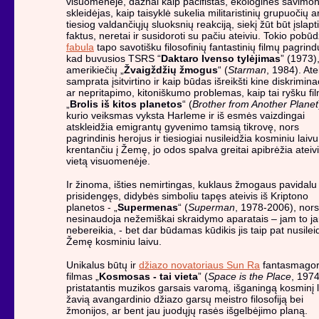
visuomenėje, dažnai kaip pacifistas, ekologinės savimo
skleidėjas, kaip taisyklė sukelia militaristinių grupuočių a
tiesiog valdančiųjų sluoksnių reakciją, siekį žūt būt įslapti
faktus, neretai ir susidoroti su pačiu ateiviu. Tokio pobūd
fabula
tapo savotišku filosofinių fantastinių filmų pagrind
kad buvusios TSRS “
Daktaro Ivenso tylėjimas
” (1973),
amerikiečių „
Žvaigždžių žmogus
“ (
Starman
, 1984). Ate
samprata įsitvirtino ir kaip būdas išreikšti kine diskrimina
ar nepritapimo, kitoniškumo problemas, kaip tai ryšku fi
„
Brolis iš kitos planetos
“ (
Brother from Another Planet
kurio veiksmas vyksta Harleme ir iš esmės vaizdingai
atskleidžia emigrantų gyvenimo tamsią tikrovę, nors
pagrindinis herojus ir tiesiogiai nusileidžia kosminiu laivu
krentančiu į Žemę, jo odos spalva greitai apibrėžia ateiv
vietą visuomenėje.
Ir žinoma, išties nemirtingas, kuklaus žmogaus pavidalu
prisidengęs, didybės simboliu tapęs ateivis iš Kriptono
planetos - „
Supermenas
“ (
Superman
, 1978-2006), nors
nesinaudoja nežemiškai skraidymo aparatais – jam to j
nebereikia, - bet dar būdamas kūdikis jis taip pat nusileid
Žemę kosminiu laivu.
Unikalus būtų ir
džiazo novatoriaus Sun Ra
fantasmagor
filmas „
Kosmosas - tai vieta
” (
Space is the Place
, 1974
pristatantis muzikos garsais varomą, išganingą kosminį l
žavią avangardinio džiazo garsų meistro filosofiją bei
žmonijos, ar bent jau juodųjų rasės išgelbėjimo planą.