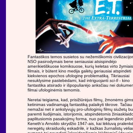
Fantastikos temos susietos su nežemiškomis civilizacijo
NSO pasirodymais bene seniausiai atsispindėjo
amerikietiškuose komiksuose, kurių keletas virto žymiais
filmais, ir būtent kino medija galėtų geriausiai atspindėti
kiekvienos epochos ufologinę problematiką. Tikriausiai
nesuklysime pastebėdami, kad intriguojanti
sci-fi
- kino
fantastika atsirado ir išpopuliarėjo anksčiau nei dokumen
filmai ufologinėmis temomis.
Neretai teigiama, kad, prisižiūrėjus filmų, žmonėms gim
ketinimas vadinamąją fantastiką palaikyti tikrove. Tačiau
nemažai net ir ankstyvųjų pro-ufologinių filmų siužetų b
paremti liudijimais, istorijomis, atspindėtomis žiniasklaid
paplitusiomis pasakojimų forma, nuo pat legendinio pilo
Keneth‘o Arnoldo skrydžio 1947-ais, kai lėktuvą pralenk
neregėtų skraiduolių eskadrilė, ir kažkas žurnalistų vėlia
sumanė tai pavadinti "skraidančiomis lėkštėmis" (daugia