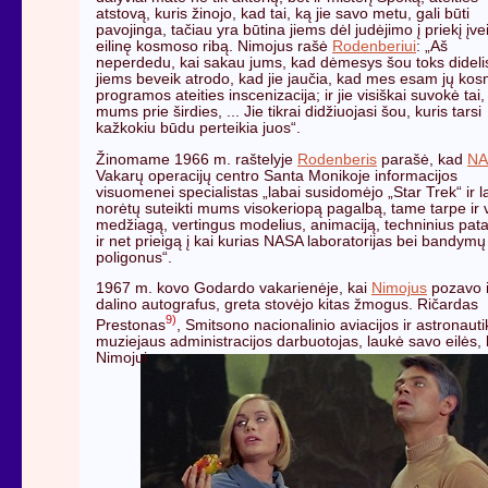
atstovą, kuris žinojo, kad tai, ką jie savo metu, gali būti
pavojinga, tačiau yra būtina jiems dėl judėjimo į priekį įve
eilinę kosmoso ribą. Nimojus rašė
Rodenberiui
: „Aš
neperdedu, kai sakau jums, kad dėmesys šou toks dideli
jiems beveik atrodo, kad jie jaučia, kad mes esam jų ko
programos ateities inscenizacija; ir jie visiškai suvokė tai,
mums prie širdies, ... Jie tikrai didžiuojasi šou, kuris tarsi
kažkokiu būdu perteikia juos“.
Žinomame 1966 m. raštelyje
Rodenberis
parašė, kad
NA
Vakarų operacijų centro Santa Monikoje informacijos
visuomenei specialistas „labai susidomėjo „Star Trek“ ir l
norėtų suteikti mums visokeriopą pagalbą, tame tarpe ir 
medžiagą, vertingus modelius, animaciją, techninius pat
ir net prieigą į kai kurias NASA laboratorijas bei bandymų
poligonus“.
1967 m. kovo Godardo vakarienėje, kai
Nimojus
pozavo i
dalino autografus, greta stovėjo kitas žmogus. Ričardas
9)
Prestonas
, Smitsono nacionalinio aviacijos ir astronaut
muziejaus administracijos darbuotojas, laukė savo eilės,
Nimojui