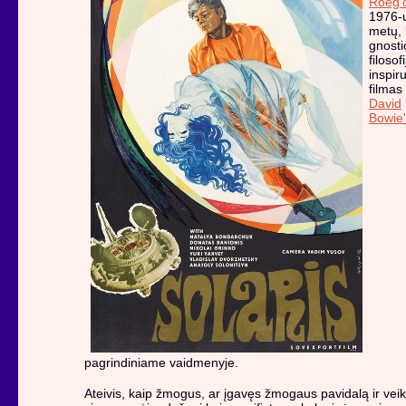
Roeg'
1976-
metų, 
gnosti
filosofi
inspir
filmas
David
Bowie'
pagrindiniame vaidmenyje.
Ateivis, kaip žmogus, ar įgavęs žmogaus pavidalą ir veik