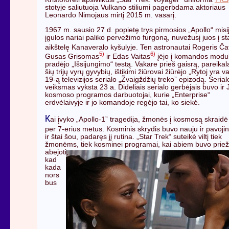
stotyje saliutuoja Vulkano stiliumi pagerbdama aktoriaus
Leonardo Nimojaus mirtį 2015 m. vasarį.
1967 m. sausio 27 d. popietę trys pirmosios „Apollo“ misi
įgulos nariai paliko pervežimo furgoną, nuvežusį juos į st
aikštelę Kanaveralo kyšulyje. Ten astronautai Rogeris Ča
5)
6)
Gusas Grisomas
ir Edas Vaitas
įėjo į komandos modulį
pradėjo „Išsijungimo“ testą. Vakare prieš gaisrą, pareikal
šių trijų vyrų gyvybių, ištikimi žiūrovai žiūrėjo „Rytoj yra v
19-ą televizijos serialo „Žvaigždžių treko” epizodą. Serial
veiksmas vyksta 23 a. Dideliais serialo gerbėjais buvo ir
kosmoso programos darbuotojai, kurie „Enterprise“
erdvėlaivyje ir jo komandoje regėjo tai, ko siekė.
K
ai įvyko „Apollo-1” tragedija, žmonės į kosmosą skraidė
per 7-erius metus. Kosminis skrydis buvo nauju ir pavojin
ir štai šou, padaręs jį rutina. „Star Trek“ suteikė viltį tiek
žmonėms, tiek kosminei
programai, kai abiem buvo prie
abejoti,
kad
kada
nors
bus