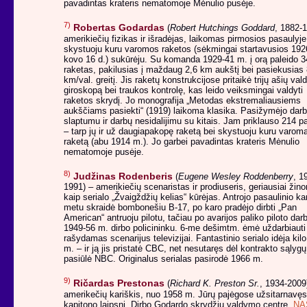
pavadintas krateris nematomoje Mėnulio pusėje.
7)
Robertas Godardas
(
Robert Hutchings Goddard
, 1882-1
amerikiečių fizikas ir išradėjas, laikomas pirmosios pasaulyje
skystuoju kuru varomos raketos (sėkmingai startavusios 192
kovo 16 d.) sukūrėju. Su komanda 1929-41 m. į orą paleido 3
raketas, pakilusias į maždaug 2,6 km aukštį bei pasiekusias
km/val. greitį. Jis raketų konstrukcijose pritaikė trijų ašių va
giroskopą bei traukos kontrolę, kas leido veiksmingai valdyti
raketos skrydį. Jo monografija „Metodas ekstremaliausiems
aukščiams pasiekti“ (1919) laikoma klasika. Pasižymėjo dar
slaptumu ir darbų nesidalijimu su kitais. Jam priklauso 214 p
– tarp jų ir už daugiapakopę raketą bei skystuoju kuru varom
raketą (abu 1914 m.). Jo garbei pavadintas krateris Mėnulio
nematomoje pusėje.
8)
Judžinas Rodenberis
(
Eugene Wesley Roddenberry
, 1
1991) – amerikiečių scenaristas ir prodiuseris, geriausiai ži
kaip serialo „Žvaigždžių kelias“ kūrėjas. Antrojo pasaulinio ka
metu skraidė bombonešiu B-17, po karo pradėjo dirbti „Pan
American“ antruoju pilotu, tačiau po avarijos paliko piloto darb
1949-56 m. dirbo policininku. 6-me dešimtm. ėmė uždarbiauti
rašydamas scenarijus televizijai. Fantastinio serialo idėja kil
m. – ir ją jis pristatė CBC, net nesutaręs dėl kontrakto sąlygų
pasiūlė NBC. Originalus serialas pasirodė 1966 m.
9)
Ričardas Prestonas
(
Richard K. Preston Sr.
, 1934-2009
amerikečių kariškis, nuo 1958 m. Jūrų pajėgose užsitarnavęs
kapitono laipsnį. Dirbo Godardo skrydžių valdymo centre,
NA