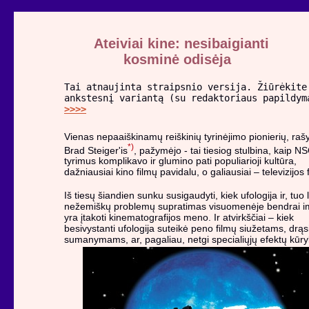
Ateiviai kine: nesibaigianti
kosminė odisėja
Tai atnaujinta straipsnio versija. Žiūrėkite
ankstesnį variantą (su redaktoriaus papildym
>>>>
Vienas nepaaiškinamų reiškinių tyrinėjimo pionierių, raš
*)
Brad Steiger'is
, pažymėjo - tai tiesiog stulbina, kaip N
tyrimus komplikavo ir glumino pati populiarioji kultūra,
dažniausiai kino filmų pavidalu, o galiausiai – televizijos
Iš tiesų šiandien sunku susigaudyti, kiek ufologija ir, tuo 
nežemiškų problemų supratimas visuomenėje bendrai i
yra įtakoti kinematografijos meno. Ir atvirkščiai – kiek
besivystanti ufologija suteikė peno filmų siužetams, drą
sumanymams, ar, pagaliau, netgi specialiųjų efektų kūry