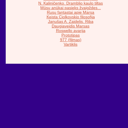
N. Kaliničenko. Dramblio kaulo tiltas
Mūsų anūkai pasieks žvaigždes...
Rusų fantastai apie Marsą
Keista Ciolkovskio filosofija
Janušas A. Zaidelis. Riba
Daugiaveidis Marsas
Roswello avarija
Prototipas
977 (filmas)
Vartiklis