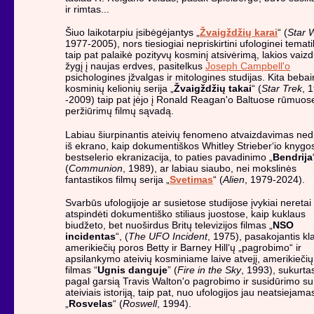
ir rimtas...
Šiuo laikotarpiu įsibėgėjantys „
Žvaigždžių karai
“ (
Star 
1977-2005), nors tiesiogiai nepriskirtini ufologinei temati
taip pat palaikė pozityvų kosminį atsivėrimą, lakios vaiz
žygį į naujas erdves, pasitelkus
Joseph Campbell'o
psichologines įžvalgas ir mitologines studijas. Kita beba
kosminių kelionių serija „
Žvaigždžių takai
“ (
Star Trek
, 
-2009) taip pat įėjo į Ronald Reagan'o Baltuose rūmuos
peržiūrimų filmų sąvadą.
Labiau šiurpinantis ateivių fenomeno atvaizdavimas ned
iš ekrano, kaip dokumentiškos Whitley Strieber‘io knygo
bestselerio ekranizacija, to paties pavadinimo „
Bendrija
(
Communion
, 1989), ar labiau siaubo, nei mokslinės
fantastikos filmų serija „
Svetimas
“ (
Alien
, 1979-2024).
Svarbūs ufologijoje ar susietose studijose įvykiai neretai
atspindėti dokumentiško stiliaus juostose, kaip kuklaus
biudžeto, bet nuoširdus Britų televizijos filmas „
NSO
incidentas
“, (
The UFO Incident
, 1975), pasakojantis kla
amerikiečių poros Betty ir Barney Hill‘ų „pagrobimo“ ir
apsilankymo ateivių kosminiame laive atvejį, amerikiečių
filmas “
Ugnis danguje
” (
Fire in the Sky
, 1993), sukurta
pagal garsią Travis Walton'o pagrobimo ir susidūrimo su
ateiviais istoriją, taip pat, nuo ufologijos jau neatsiejama
„
Rosvelas
“ (
Roswell
, 1994).