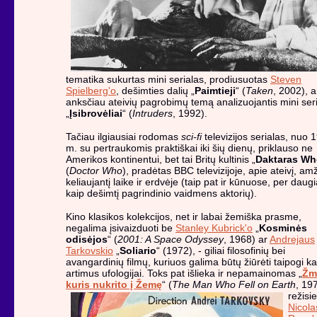
tematika sukurtas mini serialas, prodiusuotas
Steven
Spielberg'o
, dešimties dalių „
Paimtieji
“ (
Taken
, 2002), a
anksčiau ateivių pagrobimų temą analizuojantis mini ser
„
Įsibrovėliai
“ (
Intruders
, 1992).
Tačiau ilgiausiai rodomas
sci-fi
televizijos serialas, nuo 
m. su pertraukomis praktiškai iki šių dienų, priklauso ne
Amerikos kontinentui, bet tai Britų kultinis „
Daktaras W
(
Doctor Who
), pradėtas BBC televizijoje, apie ateivį, am
keliaujantį laike ir erdvėje (taip pat ir kūnuose, per daug
kaip dešimtį pagrindinio vaidmens aktorių).
Kino klasikos kolekcijos, net ir labai žemiška prasme,
negalima įsivaizduoti be
Stanley Kubrick'o
„
Kosminės
odisėjos
“ (
2001: A Space Odyssey
, 1968) ar
Andrejaus
Tarkovskio
„
Soliario
“ (1972), - giliai filosofinių bei
avangardinių filmų, kuriuos galima būtų žiūrėti taipogi ka
artimus ufologijai. Toks pat išlieka ir nepamainomas „
Žm
kuris nukrito į Žemę
“ (
The Man Who Fell on
Earth
, 19
režisi
Nicola