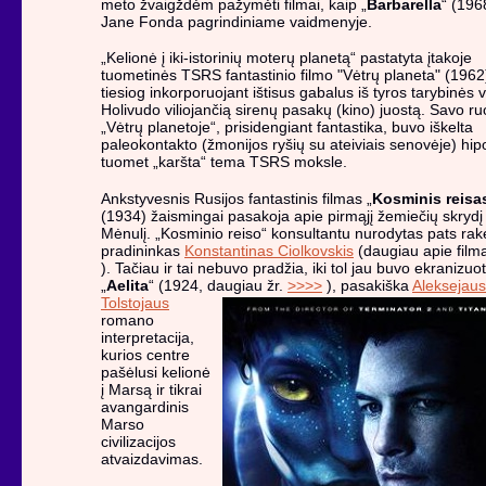
meto žvaigždėm pažymėti filmai, kaip „
Barbarella
“ (196
Jane Fonda pagrindiniame vaidmenyje.
„Kelionė į iki-istorinių moterų planetą“ pastatyta įtakoje
tuometinės TSRS fantastinio filmo "Vėtrų planeta" (1962
tiesiog inkorporuojant ištisus gabalus iš tyros tarybinės vi
Holivudo viliojančią sirenų pasakų (kino) juostą. Savo ru
„Vėtrų planetoje“, prisidengiant fantastika, buvo iškelta
paleokontakto (žmonijos ryšių su ateiviais senovėje) hip
tuomet „karšta“ tema TSRS moksle.
Ankstyvesnis Rusijos fantastinis filmas „
Kosminis reisa
(1934) žaismingai pasakoja apie pirmąjį žemiečių skrydį 
Mėnulį. „Kosminio reiso“ konsultantu nurodytas pats rak
pradininkas
Konstantinas Ciolkovskis
(daugiau apie fil
). Tačiau ir tai nebuvo pradžia, iki tol jau buvo ekranizuo
„
Aelita
“ (1924, daugiau
žr.
>>>>
), pasakiška
Aleksejaus
Tolstojaus
romano
interpretacija,
kurios centre
pašėlusi kelionė
į Marsą ir tikrai
avangardinis
Marso
civilizacijos
atvaizdavimas.