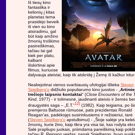
Iš tiesų kino
fantastika ir
kelionių į kitas
planetas tema
prasidėjo beveik
iš vien su kino
atsiradimu, gal
būt kaip amžino
žmonių troškimo
pasireiškimas,
tačiau tai gal
kiek per platu,
kalbant
išskirtinai apie
filmus, kuriuose
dalyvauja ateiviai, kaip tik atskridę į Žemę iš kažkur kitur
Neabejotinai vienos svarbiausių ufologijai išlieka
Steven
Spielberg'o
didžiulio populiarumo kino juostos - „
Artimie
trečiojo laipsnio kontaktai
“ (
Close Encounters of the 
Kind
, 1977) - ir tolimesnė, jaudinanti ateivio ir žemės be
12)
draugystės saga – „E.T.“
(1982). Kaip teigiama, po ši
premjeros Baltuose rūmuose, pats prezidentas Ronald
Reagan'as, padėkojęs susirinkusiems ir režisieriui, tarė
(
Steven Spielberg'o
apstulbimui) - „Šioje salėje yra kele
žmonių, kurie žino, kaip tikra yra visa tai, kas rodyta ekr
Salė prapliupo juokais, priimdama pareiškimą kaip pokšt
tačiau R. Reigano veidas, pasak Spielbergo, buvo susi