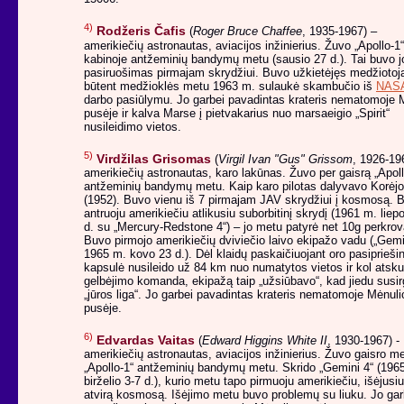
4)
Rodžeris Čafis
(
Roger Bruce Chaffee
, 1935-1967) –
amerikiečių astronautas, aviacijos inžinierius. Žuvo „Apollo-1“
kabinoje antžeminių bandymų metu (sausio 27 d.). Tai buvo j
pasiruošimas pirmajam skrydžiui. Buvo užkietėjęs medžiotoja
būtent medžioklės metu 1963 m. sulaukė skambučio iš
NAS
darbo pasiūlymu. Jo garbei pavadintas krateris nematomoje 
pusėje ir kalva Marse į pietvakarius nuo marsaeigio „Spirit“
nusileidimo vietos.
5)
Virdžilas Grisomas
(
Virgil Ivan "Gus" Grissom
, 1926-19
amerikiečių astronautas, karo lakūnas. Žuvo per gaisrą „Apoll
antžeminių bandymų metu. Kaip karo pilotas dalyvavo Korėjo
(1952). Buvo vienu iš 7 pirmajam JAV skrydžiui į kosmosą. 
antruoju amerikiečiu atlikusiu suborbitinį skrydį (1961 m. liep
d. su „Mercury-Redstone 4“) – jo metu patyrė net 10g perkrov
Buvo pirmojo amerikiečių dviviečio laivo ekipažo vadu („Gemi
1965 m. kovo 23 d.). Dėl klaidų paskaičiuojant oro pasiprieši
kapsulė nusileido už 84 km nuo numatytos vietos ir kol atsk
gelbėjimo komanda, ekipažą taip „užsiūbavo“, kad jiedu susi
„jūros liga“. Jo garbei pavadintas krateris nematomoje Mėnuli
pusėje.
6)
Edvardas Vaitas
(
Edward Higgins White II
, 1930-1967) -
amerikiečių astronautas, aviacijos inžinierius. Žuvo gaisro m
„Apollo-1“ antžeminių bandymų metu. Skrido „Gemini 4“ (196
birželio 3-7 d.), kurio metu tapo pirmuoju amerikiečiu, išėjusiu
atvirą kosmosą. Išėjimo metu buvo problemų su liuku. Jo gar