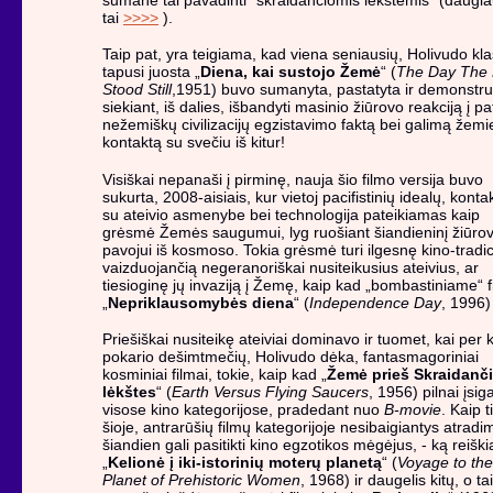
tai
>>>>
).
Taip pat, yra teigiama, kad viena seniausių, Holivudo kla
tapusi juosta „
Diena, kai sustojo Žemė
“ (
The Day The 
Stood Still
,1951) buvo sumanyta, pastatyta ir demonstr
siekiant, iš dalies, išbandyti masinio žiūrovo reakciją į pa
nežemiškų civilizacijų egzistavimo faktą bei galimą žemi
kontaktą su svečiu iš kitur!
Visiškai nepanaši į pirminę, nauja šio filmo versija buvo
sukurta, 2008-aisiais, kur vietoj pacifistinių idealų, konta
su ateivio asmenybe bei technologija pateikiamas kaip
grėsmė Žemės saugumui, lyg ruošiant šiandieninį žiūro
pavojui iš kosmoso. Tokia grėsmė turi ilgesnę kino-tradic
vaizduojančią negeranoriškai nusiteikusius ateivius, ar
tiesioginę jų invaziją į Žemę, kaip kad „bombastiniame“ 
„
Nepriklausomybės diena
“ (
Independence Day
, 1996)
Priešiškai nusiteikę ateiviai dominavo ir tuomet, kai per 
pokario dešimtmečių, Holivudo dėka, fantasmagoriniai
kosminiai filmai, tokie, kaip kad „
Žemė prieš Skraidanč
lėkštes
“ (
Earth Versus Flying Saucers
, 1956) pilnai įsig
visose kino kategorijose, pradedant nuo
B-movie
. Kaip t
šioje, antrarūšių filmų kategorijoje nesibaigiantys atradi
šiandien gali pasitikti kino egzotikos mėgėjus, - ką reiški
„
Kelionė į iki-istorinių moterų planetą
“ (
Voyage to the
Planet of Prehistoric Women
, 1968) ir daugelis kitų, o tai