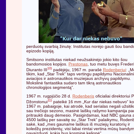
perduotų svarbią žinutę: Institutas norėjo gauti šou ban
epizodo kopiją.
Smitsono institutas niekad neužsakinėjo jokio kito šou
bandomosios kopijos.
Prestonas
, tuo metu buvęs Freder
10)
Diuranto III
padėjėju, 1967 m. parašė
Rodenberiui
: „M
tikim, kad „Star Trek“ taps vertingu papildymu Nacionalin
aviacijos ir astronautikos muziejaus archyvų papildymu.
Mokslinė fantastika sudaro tam tikrą astronautikos
chronologijos segmentą“.
1967 m. rugpjūčio 28 d.
Rodenberis
oficialiai direktoriui P
11)
Džonstonui
pateikė 16 mm „Kur dar niekas nebuvo“ kop
1967 m. pabaigoje, kai atrodė, kad serialas negali užsitikr
sau trečiojo sezono, masinė laiškų rašymo kampanija pa
pritraukti daug dėmesio. Pasigirdamas, kad NBC gauna 
4500 laiškų per savaitę su „Star Trek“ palaikymu, Roden
sakė, kad „mes gauname laiškus iš muziejų kuratorių ir
koledžų prezidentų; visi labai rimtai vertina mūsų bandy
pavaizduoti, kokia bus kosminė kelionė“.