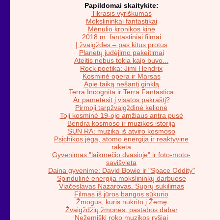
Papildomai skaitykite:
Tikrasis vyriškumas
Mokslininkai fantastikai
Mėnulio kronikos kine
2018 m. fantastiniai filmai
Į žvaigždes – pas kitus protus
Planetų judėjimo pakeitimai
Ateitis nebus tokia kaip buvo...
Rock poetika: Jimi Hendrix
Kosminė opera ir Marsas
Apie taiką nešantį ginklą
Terra Incognita ir Terra Fantastica
Ar pametėsit į visatos pakraštį?
Pirmoji tarpžvaigždinė kelionė
Toji kosminė 19-ojo amžiaus antra pusė
Bendra kosmoso ir muzikos istorija
SUN RA: muzika iš atviro kosmoso
Psichikos jėga, atomo energija ir reaktyvine
raketa
Gyvenimas "laikmečio dvasioje" ir foto-moto-
savišvieta
Daina gyvenime: David Bowie ir "Space Oddity"
Spindulinė energija mokslininkų darbuose
Viačeslavas Nazarovas. Suprų sukilimas
Filmas iš jūros bangos sūkurio
Žmogus, kuris nukrito į Žemę
Žvaigždžių žmonės: pastabos dabar
Nežemiški roko muzikos ryšiai