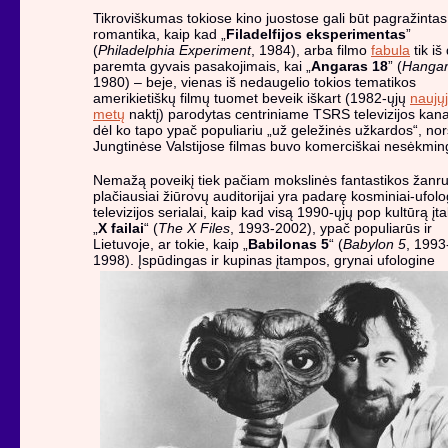
Tikroviškumas tokiose kino juostose gali būt pagražintas
romantika, kaip kad „
Filadelfijos eksperimentas
”
(
Philadelphia Experiment
, 1984), arba filmo
fabula
tik iš
paremta gyvais pasakojimais, kai „
Angaras 18
” (
Hangar
1980) – beje, vienas iš nedaugelio tokios tematikos
amerikietiškų filmų tuomet beveik iškart (1982-ųjų
naujų
metų
naktį) parodytas centriniame TSRS televizijos kana
dėl ko tapo ypač populiariu „už geležinės užkardos“, nor
Jungtinėse Valstijose filmas buvo komerciškai nesėkmin
Nemažą poveikį tiek pačiam mokslinės fantastikos žanrui
plačiausiai žiūrovų auditorijai yra padarę kosminiai-ufolo
televizijos serialai, kaip kad visą 1990-ųjų pop kultūrą įt
„
X failai
“ (
The X Files
, 1993-2002), ypač populiarūs ir
Lietuvoje, ar tokie, kaip „
Babilonas 5
“ (
Babylon 5
, 1993
1998).
Įspūdingas ir kupinas įtampos, grynai ufologine