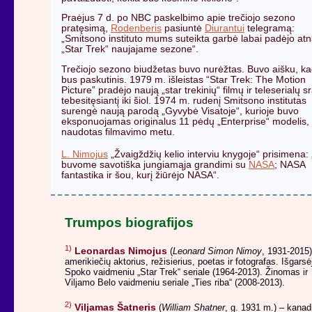
Praėjus 7 d. po NBC paskelbimo apie trečiojo sezono
pratęsimą,
Rodenberis
pasiuntė
Diurantui
telegramą:
„Smitsono instituto mums suteikta garbė labai padėjo atna
„Star Trek“ naujajame sezone“.
Trečiojo sezono biudžetas buvo nurėžtas. Buvo aišku, kad
bus paskutinis. 1979 m. išleistas “Star Trek: The Motion
Picture” pradėjo naują „star trekinių“ filmų ir teleserialų s
tebesitęsiantį iki šiol. 1974 m. rudenį Smitsono institutas
surengė naują parodą „Gyvybė Visatoje“, kurioje buvo
eksponuojamas originalus 11 pėdų „Enterprise“ modelis,
naudotas filmavimo metu.
L. Nimojus
„Žvaigždžių kelio interviu knygoje“ prisimena:
buvome savotiška jungiamąja grandimi su
NASA
; NASA
fantastika ir šou, kurį žiūrėjo NASA“.
Trumpos biografijos
1)
Leonardas Nimojus
(
Leonard Simon Nimoy
, 1931-2015)
amerikiečių aktorius, režisierius, poetas ir fotografas. Išgarsė
Spoko vaidmeniu „Star Trek“ seriale (1964-2013). Žinomas ir
Viljamo Belo vaidmeniu seriale „Ties riba“ (2008-2013).
2)
Viljamas Šatneris
(
William Shatner
, g. 1931 m.) – kanad