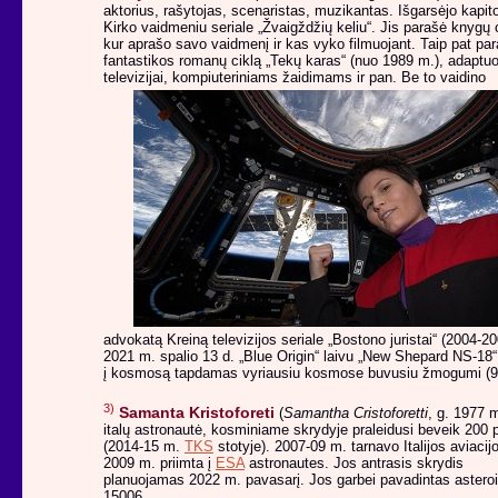
aktorius, rašytojas, scenaristas, muzikantas. Išgarsėjo kapit
Kirko vaidmeniu seriale „Žvaigždžių keliu“. Jis parašė knygų c
kur aprašo savo vaidmenį ir kas vyko filmuojant. Taip pat pa
fantastikos romanų ciklą „Tekų karas“ (nuo 1989 m.), adaptu
televizijai, kompiuteriniams žaidimams ir pan.
Be to vaidino
advokatą Kreiną televizijos seriale „Bostono juristai“ (2004-20
2021 m. spalio 13 d. „Blue Origin“ laivu „New Shepard NS-18“
į kosmosą tapdamas vyriausiu kosmose buvusiu žmogumi (9
3)
Samanta Kristoforeti
(
Samantha Cristoforetti
, g. 1977 m
italų astronautė, kosminiame skrydyje praleidusi beveik 200 
(2014-15 m.
TKS
stotyje). 2007-09 m. tarnavo Italijos aviacijo
2009 m. priimta į
ESA
astronautes. Jos antrasis skrydis
planuojamas 2022 m. pavasarį. Jos garbei pavadintas astero
15006.