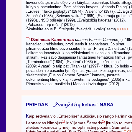
liovėsi dėstęs ir atsidėjo vien kūrybai, pasirinkęs Brado Steige
kūrybinį pseudonimą. Paminėtinos knygos: „Atlantis Rising“ (
„Erdvės ir laiko paslaptys“ (1974), „Valentino“ (1977), „Žvaigžd
žmonės“ (1985), „Šviesos vaikai“ (1995), „Svetimųjų grobimai“
(1998), „NSO odisėja“ (1999), „Žvaigždžių kadetas“ (2012),
„Pabaisos tarp mūsų“ (2013).
Skaitykite apue B. Steigerio „žvaigždžių vaikų“ temą
>>>>>
**)
Džeimsas Kameronas
(
James Francis Cameron
, g. 195
kanadiečių režisierius, prodiuseris ir scenaristas. Jo pirmu
pilnametražiu filmu buvo siaubo filmas „Piranija 2: nerštas“ (1
Laikomas inovatyviu kino režisieriumi su klasikiniu filmavimo
stiliumi. Režisavo daugiausia fantastinės tematikos filmus, pv
„Terminatorius“ (1984), „Svetimi“ (1986) ir „Įsikūnijimas “
(2009;
Avatar
), o taip pat „Titanikas“ (1997) ir kitus. Jo hobis 
povandeninio pasaulio tyrinėjimas, yra aplinkosaugininkas; su
skaitmeninę „Fusion Camera System“ kamerą, pastatė
dokumentinių filmų ciklą, - „Svetimi iš bedugnės“ (2005) ir kt.
Pirmasis vienas nusileido į Marianų lovio dugną (2012).
PRIEDAS:
„Žvaigždžių kelias“ NASA
K
aip erdvėlaivio „Enterprise“ aukščiausio rango karininka
1)
2)
Leonardas Nimojus
ir Viljamas Šatneris
įkūnijo tolimo
ateities kosmoso tyrinėjimo optimistinį požiūrį. Samanta
Kristoforeti apsivilkusi „Star Trek: Voyager“ uniforma
TKS