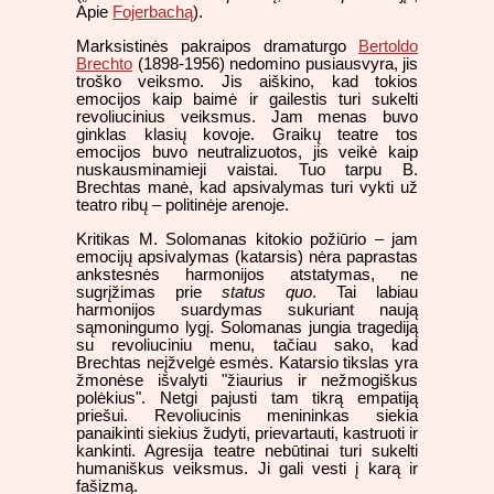
Apie
Fojerbachą
).
Marksistinės pakraipos dramaturgo
Bertoldo
Brechto
(1898-1956) nedomino pusiausvyra, jis
troško veiksmo. Jis aiškino, kad tokios
emocijos kaip baimė ir gailestis turi sukelti
revoliucinius veiksmus. Jam menas buvo
ginklas klasių kovoje. Graikų teatre tos
emocijos buvo neutralizuotos, jis veikė kaip
nuskausminamieji vaistai. Tuo tarpu B.
Brechtas manė, kad apsivalymas turi vykti už
teatro ribų – politinėje arenoje.
Kritikas M. Solomanas kitokio požiūrio – jam
emocijų apsivalymas (katarsis) nėra paprastas
ankstesnės harmonijos atstatymas, ne
sugrįžimas prie
status quo
. Tai labiau
harmonijos suardymas sukuriant naują
sąmoningumo lygį. Solomanas jungia tragediją
su revoliuciniu menu, tačiau sako, kad
Brechtas neįžvelgė esmės. Katarsio tikslas yra
žmonėse išvalyti "žiaurius ir nežmogiškus
polėkius". Netgi pajusti tam tikrą empatiją
priešui. Revoliucinis menininkas siekia
panaikinti siekius žudyti, prievartauti, kastruoti ir
kankinti. Agresija teatre nebūtinai turi sukelti
humaniškus veiksmus. Ji gali vesti į karą ir
fašizmą.