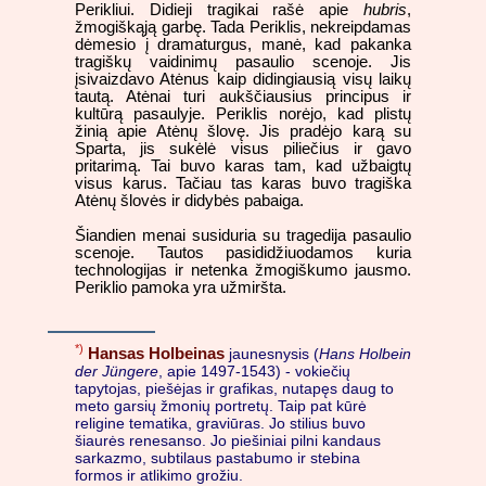
Perikliui. Didieji tragikai rašė apie
hubris
,
žmogiškąją garbę. Tada Periklis, nekreipdamas
dėmesio į dramaturgus, manė, kad pakanka
tragiškų vaidinimų pasaulio scenoje. Jis
įsivaizdavo Atėnus kaip didingiausią visų laikų
tautą. Atėnai turi aukščiausius principus ir
kultūrą pasaulyje. Periklis norėjo, kad plistų
žinią apie Atėnų šlovę. Jis pradėjo karą su
Sparta, jis sukėlė visus piliečius ir gavo
pritarimą. Tai buvo karas tam, kad užbaigtų
visus karus. Tačiau tas karas buvo tragiška
Atėnų šlovės ir didybės pabaiga.
Šiandien menai susiduria su tragedija pasaulio
scenoje. Tautos pasididžiuodamos kuria
technologijas ir netenka žmogiškumo jausmo.
Periklio pamoka yra užmiršta.
*)
Hansas Holbeinas
jaunesnysis (
Hans Holbein
der Jüngere
, apie 1497-1543) - vokiečių
tapytojas, piešėjas ir grafikas, nutapęs daug to
meto garsių žmonių portretų. Taip pat kūrė
religine tematika, graviūras. Jo stilius buvo
šiaurės renesanso. Jo piešiniai pilni kandaus
sarkazmo, subtilaus pastabumo ir stebina
formos ir atlikimo grožiu.