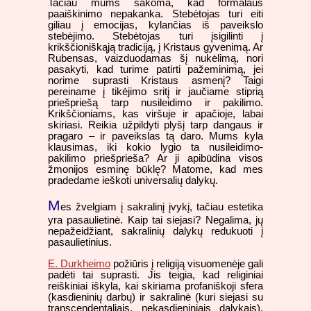
Tačiau mums sakoma, kad formalaus
paaiškinimo nepakanka. Stebėtojas turi eiti
giliau į emocijas, kylančias iš paveikslo
stebėjimo. Stebėtojas turi įsigilinti į
krikščioniškąją tradiciją, į Kristaus gyvenimą. Ar
Rubensas, vaizduodamas šį nukėlimą, nori
pasakyti, kad turime patirti pažeminimą, jei
norime suprasti Kristaus asmenį? Taigi
pereiname į tikėjimo sritį ir jaučiame stiprią
priešpriešą tarp nusileidimo ir pakilimo.
Krikščioniams, kas viršuje ir apačioje, labai
skiriasi. Reikia užpildyti plyšį tarp dangaus ir
pragaro – ir paveikslas tą daro. Mums kyla
klausimas, iki kokio lygio ta nusileidimo-
pakilimo priešprieša? Ar ji apibūdina visos
žmonijos esminę būklę? Matome, kad mes
pradedame ieškoti universalių dalykų.
M
es žvelgiam į sakralinį įvykį, tačiau estetika
yra pasaulietinė. Kaip tai siejasi? Negalima, jų
nepažeidžiant, sakralinių dalykų redukuoti į
pasaulietinius.
E. Durkheimo
požiūris į religiją visuomenėje gali
padėti tai suprasti. Jis teigia, kad religiniai
reiškiniai iškyla, kai skiriama profaniškoji sfera
(kasdieninių darbų) ir sakralinė (kuri siejasi su
transcendentaliais, nekasdieniniais dalykais).