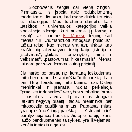
H. Slochower'is žengia dar vieną žingsnį.
Pirmiausia, jis įspėja apie redukcionizmą
marksizme. Jis sako, kad mene dialektika eina
už ideologijos. Mes turėtume domėtis kaip
„atskiros ir universalios kategorijos veikia
socialinėje sferoje, kuri nulemia jų formą ir
kryptį“. Jis priėmė
K. Markso
teiginį, kad
menas turi „humanizuoti žmogaus pojūčius“,
tačiau teigė, kad menas yra tarpininkas tarp
kraštutinių alternatyvų, tokių kaip „istorija ir
įstatymas“, „laikas ir amžinybė“, „mintis ir
veiksmas“, „pastovumas ir keitimasis“. Menas
tai daro per savo formos jautrią prigimtį.
Jis naršo po pasaulinę literatūrą ieškodamas
mitų bendrumų. Jis apibrėžia "mitopoeziją" kaip
tam tikrą literatūrinių mitų kūrimo rūšį. Didieji
menininkai ir pranašai nuolat perkainoja
"praeities ir dabarties" vertybes simboline forma
ir pasiūlo viltį ateičiai. Tipinis mitas stengiasi
"atkurti negyvą praeitį", tačiau menininkai per
mitopoeziją paaiškina mitus. Paprastai mitas
yra apie "maištingą paiešką … išstojant prieš
paralyžiuojančią tradiciją: Jis apie herojų, kuris
laužo bendruomenės taisykles, yra išvejamas,
kenčia ir siekia atgailos.