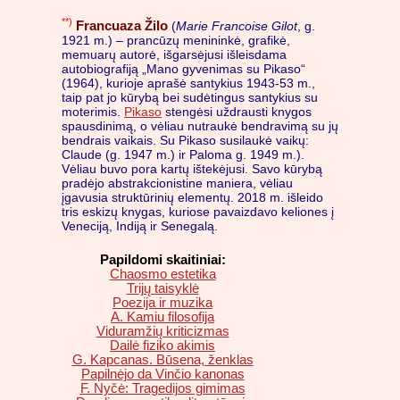
**)
Francuaza Žilo
(
Marie Francoise Gilot
, g.
1921 m.) – prancūzų menininkė, grafikė,
memuarų autorė, išgarsėjusi išleisdama
autobiografiją „Mano gyvenimas su Pikaso“
(1964), kurioje aprašė santykius 1943-53 m.,
taip pat jo kūrybą bei sudėtingus santykius su
moterimis.
Pikaso
stengėsi uždrausti knygos
spausdinimą, o vėliau nutraukė bendravimą su jų
bendrais vaikais. Su Pikaso susilaukė vaikų:
Claude (g. 1947 m.) ir Paloma g. 1949 m.).
Vėliau buvo pora kartų ištekėjusi. Savo kūrybą
pradėjo abstrakcionistine maniera, vėliau
įgavusia struktūrinių elementų. 2018 m. išleido
tris eskizų knygas, kuriose pavaizdavo keliones į
Veneciją, Indiją ir Senegalą.
Papildomi skaitiniai:
Chaosmo estetika
Trijų taisyklė
Poezija ir muzika
A. Kamiu filosofija
Viduramžių kriticizmas
Dailė fiziko akimis
G. Kapcanas. Būsena, ženklas
Papilnėjo da Vinčio kanonas
F. Nyčė: Tragedijos gimimas