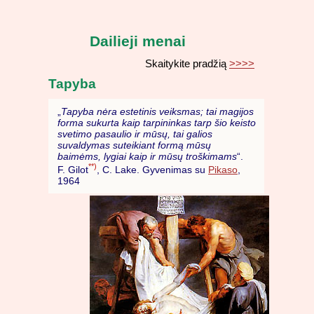
Dailieji menai
Skaitykite pradžią
>>>>
Tapyba
„
Tapyba nėra estetinis veiksmas; tai magijos
forma sukurta kaip tarpininkas tarp šio keisto
svetimo pasaulio ir mūsų, tai galios
suvaldymas suteikiant formą mūsų
baimėms, lygiai kaip ir mūsų troškimams
“.
**)
F. Gilot
, C. Lake. Gyvenimas su
Pikaso
,
1964