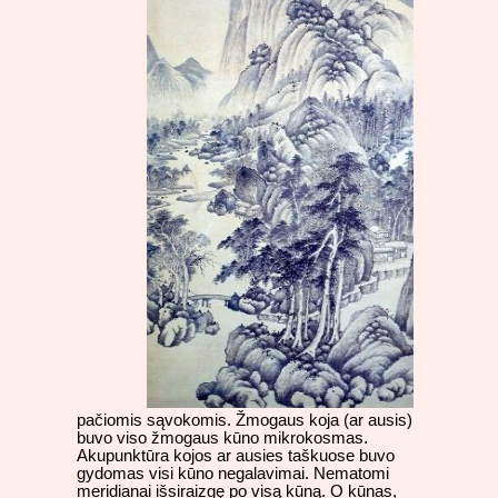
pačiomis sąvokomis. Žmogaus koja (ar ausis)
buvo viso žmogaus kūno mikrokosmas.
Akupunktūra kojos ar ausies taškuose buvo
gydomas visi kūno negalavimai. Nematomi
meridianai išsiraizgę po visą kūną. O kūnas,