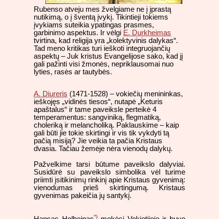
Rubenso atveju mes žvelgiame ne į įprastą
nutikimą, o į šventą įvykį. Tikintieji tokiems
įvykiams suteikia ypatingas prasmes,
garbinimo aspektus. Ir vėlgi
E. Durkheimas
tvirtina, kad religija yra „kolektyvinis dalykas“.
Tad meno kritikas turi ieškoti integruojančių
aspektų – Juk kristus Evangelijose sako, kad jį
gali pažinti visi žmonės, nepriklausomai nuo
lyties, rasės ar tautybės.
A. Diureris
(1471-1528) – vokiečių menininkas,
ieškojęs „vidinės tiesos“, nutapė „Keturis
apaštalus“ ir tame paveiksle perteikė 4
temperamentus: sangviniką, flegmatiką,
choleriką ir melancholiką. Paklauskime – kaip
gali būti jie tokie skirtingi ir vis tik vykdyti tą
pačią misiją? Jie veikia ta pačia Kristaus
dvasia. Tačiau žemėje nėra vienodų dalykų.
Pažvelkime tarsi būtume paveikslo dalyviai.
Susidūrė su paveikslo simbolika vėl turime
priimti įsitikinimų rinkinį apie Kristaus gyvenimą:
vienodumas prieš skirtingumą. Kristaus
gyvenimas pakeičia jų santykį.
*)
Hansas Holbeinas
mokėsi Vokietijoje ir buvo