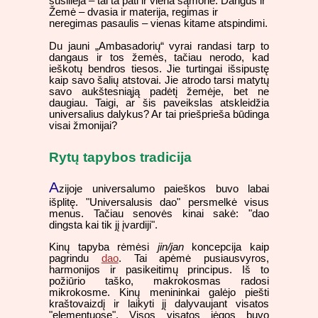
susilieja – tai ta pati ir viena sąmonė. Dangus ir
Žemė – dvasia ir materija, regimas ir
neregimas pasaulis – vienas kitame atspindimi.
Du jauni „Ambasadorių“ vyrai randasi tarp to
dangaus ir tos žemės, tačiau nerodo, kad
ieškotų bendros tiesos. Jie turtingai išsipustę
kaip savo šalių atstovai. Jie atrodo tarsi matytų
savo aukštesniąją padėtį žemėje, bet ne
daugiau. Taigi, ar šis paveikslas atskleidžia
universalius dalykus? Ar tai priešprieša būdinga
visai žmonijai?
Rytų tapybos tradicija
A
zijoje universalumo paieškos buvo labai
išplitę. "Universalusis dao" persmelkė visus
menus. Tačiau senovės kinai sakė: "dao
dingsta kai tik jį įvardiji".
Kinų tapyba rėmėsi
jin/jan
koncepcija kaip
pagrindu
dao
. Tai apėmė pusiausvyros,
harmonijos ir pasikeitimų principus. Iš to
požiūrio taško, makrokosmas radosi
mikrokosme. Kinų menininkai galėjo piešti
kraštovaizdį ir laikyti jį dalyvaujant visatos
"elementuose". Visos visatos jėgos buvo