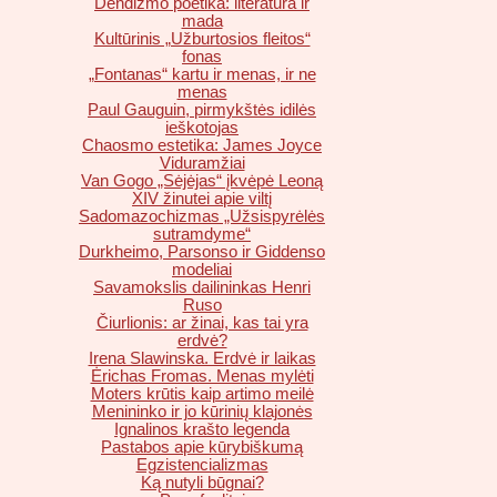
Dendizmo poetika: literatūra ir
mada
Kultūrinis „Užburtosios fleitos“
fonas
„Fontanas“ kartu ir menas, ir ne
menas
Paul Gauguin, pirmykštės idilės
ieškotojas
Chaosmo estetika: James Joyce
Viduramžiai
Van Gogo „Sėjėjas“ įkvėpė Leoną
XIV žinutei apie viltį
Sadomazochizmas „Užsispyrėlės
sutramdyme“
Durkheimo, Parsonso ir Giddenso
modeliai
Savamokslis dailininkas Henri
Ruso
Čiurlionis: ar žinai, kas tai yra
erdvė?
Irena Slawinska. Erdvė ir laikas
Ėrichas Fromas. Menas mylėti
Moters krūtis kaip artimo meilė
Menininko ir jo kūrinių klajonės
Ignalinos krašto legenda
Pastabos apie kūrybiškumą
Egzistencializmas
Ką nutyli būgnai?