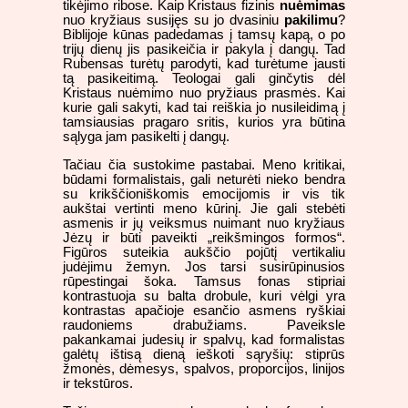
tikėjimo ribose. Kaip Kristaus fizinis
nuėmimas
nuo kryžiaus susijęs su jo dvasiniu
pakilimu
?
Biblijoje kūnas padedamas į tamsų kapą, o po
trijų dienų jis pasikeičia ir pakyla į dangų. Tad
Rubensas turėtų parodyti, kad turėtume jausti
tą pasikeitimą. Teologai gali ginčytis dėl
Kristaus nuėmimo nuo pryžiaus prasmės. Kai
kurie gali sakyti, kad tai reiškia jo nusileidimą į
tamsiausias pragaro sritis, kurios yra būtina
sąlyga jam pasikelti į dangų.
Tačiau čia sustokime pastabai. Meno kritikai,
būdami formalistais, gali neturėti nieko bendra
su krikščioniškomis emocijomis ir vis tik
aukštai vertinti meno kūrinį. Jie gali stebėti
asmenis ir jų veiksmus nuimant nuo kryžiaus
Jėzų ir būti paveikti „reikšmingos formos“.
Figūros suteikia aukščio pojūtį vertikaliu
judėjimu žemyn. Jos tarsi susirūpinusios
rūpestingai šoka. Tamsus fonas stipriai
kontrastuoja su balta drobule, kuri vėlgi yra
kontrastas apačioje esančio asmens ryškiai
raudoniems drabužiams. Paveiksle
pakankamai judesių ir spalvų, kad formalistas
galėtų ištisą dieną ieškoti sąryšių: stiprūs
žmonės, dėmesys, spalvos, proporcijos, linijos
ir tekstūros.