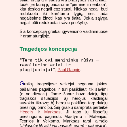
todėl, jei kurią jų padarome "pirmine ir neribota",
kita tiesiog negali egzistuoti. Niekas negali būti
redukuota iki karštumo lygių, nes tada
negalėsime žinoti, kas yra šalta. Jokia sąlyga
negali būti redukuota į savo priešybę.
Šią koncepciją graikai įgyvendino vaidinimuose
ir dramaturgijoje.
Tragedijos koncepcija
"Tėra tik dvi menininkų rūšys –
revoliucionieriai ir
plagijuotojai"
,
Paul Gaugin
.
G
raikų tragedijose veikėjai negauna jokios
pašalinės pagalbos ir turi pasikliauti tik savimi
(o ne dievais). Tame žanre buvo dviejų tipų
tragiškos situacijos: a) herojus klaidingai
suvokia tikrovę; b) herojus pakliūna tarp dviejų
priešingų principų. Šią graikų sampratą perteikė
Hėgelis
ir
Marksas
. Ji tapo jų filosofijų
priešingumo pagrindu: Mąstymo ir Materijos,
Teorijos ir Veiksmo. Marksas tarsi laimėjo
(„
Filosofai tik aiškina pasaulį; esmė - pakeisti jį
“,