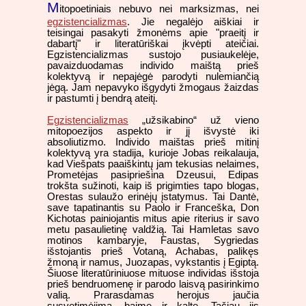
M
itopoetiniais nebuvo nei marksizmas, nei
egzistencializmas
. Jie negalėjo aiškiai ir
teisingai pasakyti žmonėms apie "praeitį ir
dabartį" ir literatūriškai įkvėpti ateičiai.
Egzistencializmas sustojo pusiaukelėje,
pavaizduodamas individo maištą prieš
kolektyvą ir nepajėgė parodyti nulemiančią
jėgą. Jam nepavyko išgydyti žmogaus žaizdas
ir pastumti į bendrą ateitį.
Egzistencializmas
„užsikabino“ už vieno
mitopoezijos aspekto ir jį išvystė iki
absoliutizmo. Individo maištas prieš mitinį
kolektyvą yra stadija, kurioje Jobas reikalauja,
kad Viešpats paaiškintų jam tekusias nelaimes,
Prometėjas pasipriešina Dzeusui, Edipas
trokšta sužinoti, kaip iš prigimties tapo blogas,
Orestas sulaužo erinėjų įstatymus. Tai Dantė,
save tapatinantis su Paolo ir Franceška, Don
Kichotas painiojantis mitus apie riterius ir savo
metu pasaulietinę valdžią. Tai Hamletas savo
motinos kambaryje, Faustas, Sygriedas
išstojantis prieš Votaną, Achabas, palikęs
žmoną ir namus, Juozapas, vykstantis į Egiptą.
Šiuose literatūriniuose mituose individas išstoja
prieš bendruomenę ir parodo laisvą pasirinkimo
valią. Prarasdamas herojus jaučia
susvetimėjimą, baimę ir kaltę. Tačiau jis