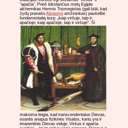
"apačia". Prieš tūkstančius metų Egipte
alchemikas Hermis Trismegistas (gali būti, kad
žydų pranašo
Abraomo
amžininkas) paskelbė
fundamentalią tezę: „kaip viršuje, taip ir
apačioje; kaip apačioje, taip ir viršuje“.
Ši
maksima teigia, kad transcendentalus Dievas,
esantis anapus fizikinės Visatos, kartu yra ir
imanentinis Dievas viduje. Viršus ir apačia