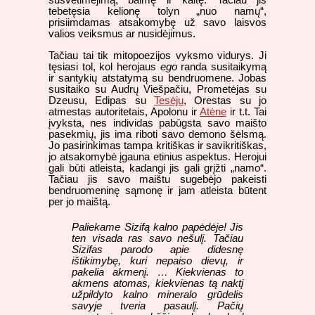
tebetęsia kelionę tolyn „nuo namų“,
prisiimdamas atsakomybę už savo laisvos
valios veiksmus ar nusidėjimus.
Tačiau tai tik mitopoezijos vyksmo vidurys. Ji
tęsiasi tol, kol herojaus
ego
randa susitaikymą
ir santykių atstatymą su bendruomene. Jobas
susitaiko su Audrų Viešpačiu, Prometėjas su
Dzeusu, Edipas su
Tesėju
, Orestas su jo
atmestas autoritetais, Apolonu ir
Atėne
ir t.t. Tai
įvyksta, nes individas pabūgsta savo maišto
pasekmių, jis ima riboti savo demono šėlsmą.
Jo pasirinkimas tampa kritiškas ir savikritiškas,
jo atsakomybė įgauna etinius aspektus. Herojui
gali būti atleista, kadangi jis gali grįžti „namo“.
Tačiau jis savo maištu sugebėjo pakeisti
bendruomeninę sąmonę ir jam atleista būtent
per jo maištą.
Paliekame Sizifą kalno papėdėje! Jis
ten visada ras savo nešulį. Tačiau
Sizifas parodo apie didesnę
ištikimybę, kuri nepaiso dievų, ir
pakelia akmenį. … Kiekvienas to
akmens atomas, kiekvienas tą naktį
užpildyto kalno mineralo grūdelis
savyje tveria pasaulį. Pačių