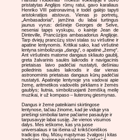
pristatytas Anglijos rūmų ratui, gavo karaliaus
Henriko VIII patronavimą ir todėl galėjo tapyti
aristokratijos atstovus. Vienas jo portretų,
„Ambasadoriai“, įamžina du labai turtingus
jaunus vyrus: dešinėje Georges de Selve,
neseniai tapęs vyskupu, o kairėje Jean de
Dinteville, Prancūzijos ambasadorius Anglijoje.
Tarp dviejų prancūzų stovi stalas su viršutine ir
apatine lentynomis. Kritikai sako, kad viršutinė
lentyna simbolizuoja „dangų“, o apatinė „žemę“.
Ant viršutinės matome dangaus skliauto gaublį,
greta žalvarinis saulės laikrodis ir navigacinis
prietaisas laivo padėčiai nustatyti, dešiniau
poliedrinis saulės laikrodis ir dar vienas
astronominis prietaisas dangaus kūnų padėčiai
nustatyti. Apatinėje lentynoje yra vadovai apie
žemę, aritmetikos vadovėlis pirkliams ir žemės
gaublys; liutnia, simbolizuojanti žemišką meilę
muzikai, ir už kompaso – liuteronų giesmynas.
Dangus ir žemė pateikiami skirtingose
lentynose, tačiau žinome, kad jie viduje yra
priešingi simboliai tame pačiame pasaulyje ir
tarpusavyje labai susiję. Jie vienos visumos
dalys. Mes ieškome, kas yra juose
universalaus ir tai išeina už krikščioniškos
tradicijos ribų. Mūsų mąstymas žvalgosi į kitas
tradicijas, kuriose irgi skiriamas "viršus" ir