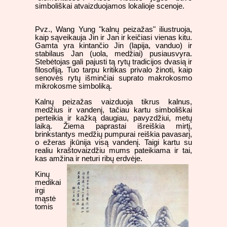
simboliškai atvaizduojamos lokalioje scenoje.
Pvz., Wang Yung "kalnų peizažas" iliustruoja,
kaip sąveikauja Jin ir Jan ir keičiasi vienas kitu.
Gamta yra kintančio Jin (lapija, vanduo) ir
stabilaus Jan (uola, medžiai) pusiausvyra.
Stebėtojas gali pajusti tą rytų tradicijos dvasią ir
filosofiją. Tuo tarpu kritikas privalo žinoti, kaip
senovės rytų išminčiai suprato makrokosmo
mikrokosme simboliką.
Kalnų peizažas vaizduoja tikrus kalnus,
medžius ir vandenį, tačiau kartu simboliškai
perteikia ir kažką daugiau, pavyzdžiui, metų
laiką. Žiema paprastai išreiškia mirtį,
brinkstantys medžių pumpurai reiškia pavasarį,
o ežeras įkūnija visą vandenį. Taigi kartu su
realiu kraštovaizdžiu mums pateikiama ir tai,
kas amžina ir neturi ribų erdvėje.
Kinų
medikai
irgi
mąstė
tomis