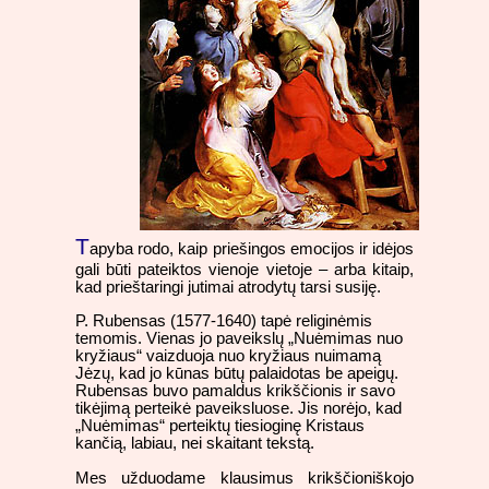
T
apyba rodo, kaip priešingos emocijos ir idėjos
gali būti pateiktos vienoje vietoje – arba kitaip,
kad prieštaringi jutimai atrodytų tarsi susiję.
P. Rubensas (1577-1640) tapė religinėmis
temomis. Vienas jo paveikslų „Nuėmimas nuo
kryžiaus“ vaizduoja nuo kryžiaus nuimamą
Jėzų, kad jo kūnas būtų palaidotas be apeigų.
Rubensas buvo pamaldus krikščionis ir savo
tikėjimą perteikė paveiksluose. Jis norėjo, kad
„Nuėmimas“ perteiktų tiesioginę Kristaus
kančią, labiau, nei skaitant tekstą.
Mes užduodame klausimus krikščioniškojo