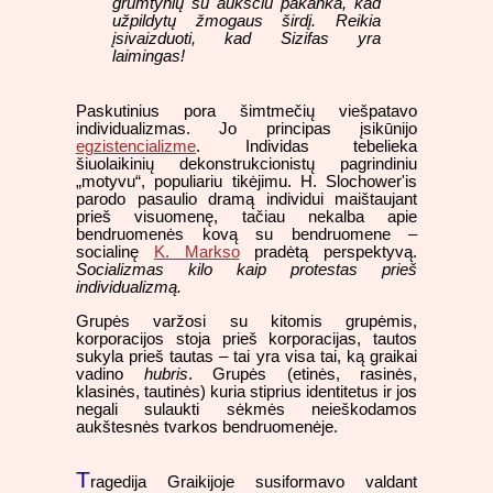
grumtynių su aukščiu pakanka, kad
užpildytų žmogaus širdį. Reikia
įsivaizduoti, kad Sizifas yra
laimingas!
Paskutinius pora šimtmečių viešpatavo
individualizmas. Jo principas įsikūnijo
egzistencializme
. Individas tebelieka
šiuolaikinių dekonstrukcionistų pagrindiniu
„motyvu“, populiariu tikėjimu. H. Slochower'is
parodo pasaulio dramą individui maištaujant
prieš visuomenę, tačiau nekalba apie
bendruomenės kovą su bendruomene –
socialinę
K. Markso
pradėtą perspektyvą.
Socializmas kilo kaip protestas prieš
individualizmą.
Grupės varžosi su kitomis grupėmis,
korporacijos stoja prieš korporacijas, tautos
sukyla prieš tautas – tai yra visa tai, ką graikai
vadino
hubris
. Grupės (etinės, rasinės,
klasinės, tautinės) kuria stiprius identitetus ir jos
negali sulaukti sėkmės neieškodamos
aukštesnės tvarkos bendruomenėje.
T
ragedija Graikijoje susiformavo valdant